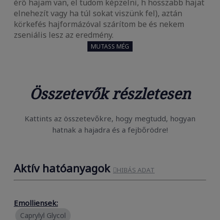
érő hajam van, el tudom képzelni, h hosszabb hajat
elnehezít vagy ha túl sokat viszünk fel), aztán
körkefés hajformázóval szárítom be és nekem
zseniális lesz az eredmény.
MUTASS MÉG
Összetevők részletesen
Kattints az összetevőkre, hogy megtudd, hogyan
hatnak a hajadra és a fejbőrödre!
Aktív hatóanyagok

HIBÁS ADAT
Emolliensek:
Caprylyl Glycol