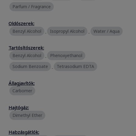
Parfum / Fragrance
Oldószerek:
Benzyl Alcohol
Isopropyl Alcohol
Water / Aqua
Tartósítószerek:
Benzyl Alcohol
Phenoxyethanol
Sodium Benzoate
Tetrasodium EDTA
Állagjavítók:
Carbomer
Hajtógáz:
Dimethyl Ether
Habzásgátlók: