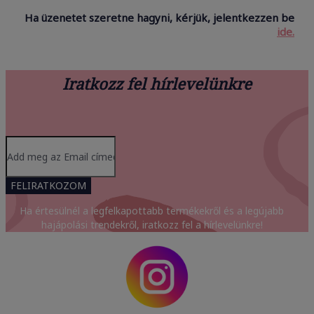
Ha üzenetet szeretne hagyni, kérjük, jelentkezzen be
ide.
Iratkozz fel hírlevelünkre
FELIRATKOZOM
Ha értesülnél a legfelkapottabb termékekről és a legújabb
hajápolási trendekről, iratkozz fel a hírlevelünkre!