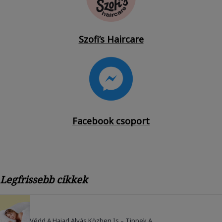
Szofi’s Haircare
Facebook csoport
Legfrissebb cikkek
Védd A Hajad Alvás Közben Is – Tippek A...