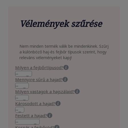
Vélemények szűrése
Nem minden termék válik be mindenkinek. Szűrj
a különböző haj-és fejbőr típusok szerint, hogy
releváns véleményeket kapj!
Milyen a fejbőrtípusod?
Mennyire sűrű a hajad?
Milyen vastagok a hajszálaid?
Károsodott a hajad?
Festett a hajad?
Korpás a fejbőröd?