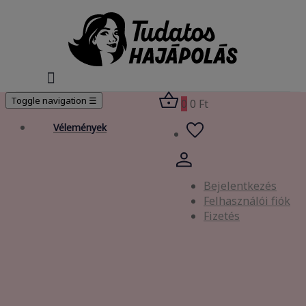
Toggle navigation
☰
0
0 Ft
Vélemények
Bejelentkezés
Felhasználói fiók
Fizetés