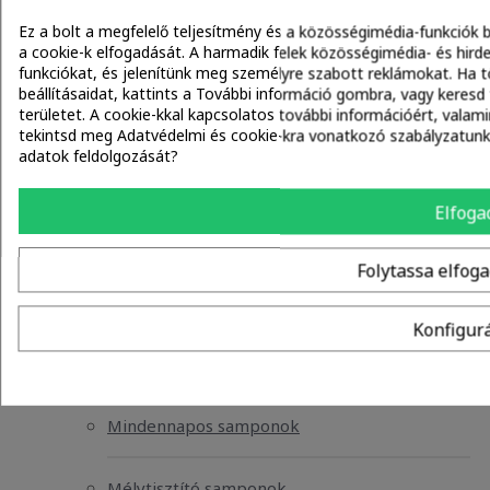
Hajmosás előtti kötéserősítő hajpakolások
Ez a bolt a megfelelő teljesítmény és a közösségimédia-funkciók b
a cookie-k elfogadását. A harmadik felek közösségimédia- és hirde
Hajmosás előtti olajos hajpakolások
funkciókat, és jelenítünk meg személyre szabott reklámokat. Ha t
beállításaidat, kattints a További információ gombra, vagy keresd 
területet. A cookie-kkal kapcsolatos további információért, vala
Fejbőrápolók
tekintsd meg Adatvédelmi és cookie-kra vonatkozó szabályzatunka
adatok feldolgozását?
Fejbőrhámlasztók
Elfoga
Fejbőrápoló szérumok
Folytassa elfog
Fejbőrolajok
Konfigur
Samponok
Mindennapos samponok
Mélytisztító samponok