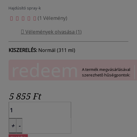
Hajdúsító spray-k
(1 Vélemény)

Vélemények olvasása (
1
)
KISZERELÉS:
Normál (311 ml)
redeem
A termék megvásárlásával
szerezhető hűségpontok:
5 855 Ft