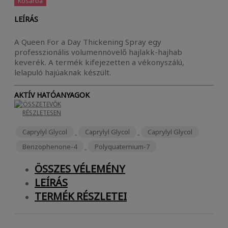
Kosárba
LEÍRÁS
A Queen For a Day Thickening Spray egy
professzionális volumennövelő hajlakk-hajhab
keverék. A termék kifejezetten a vékonyszálú,
lelapuló hajúaknak készült.
AKTÍV HATÓANYAGOK
ÖSSZETEVŐK
RÉSZLETESEN
Caprylyl Glycol
Caprylyl Glycol
Caprylyl Glycol
Benzophenone-4
Polyquaternium-7
ÖSSZES VÉLEMÉNY
LEÍRÁS
TERMÉK RÉSZLETEI