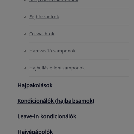
Fejbőrradírok
Co-wash-ok
Hamvasító samponok
Hajhullás elleni samponok
Hajpakolások
Kondicionálók (hajbalzsamok)
Leave-in kondicionálók
Hajvégápolók