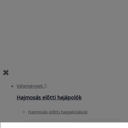
Vélemények
Hajmosás előtti hajápolók
Hajmosás előtti hajpakolások