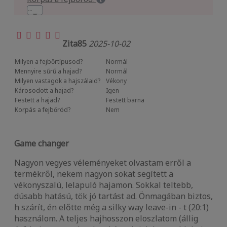
Zita85
2025-10-02
Milyen a fejbőrtípusod?
Normál
Mennyire sűrű a hajad?
Normál
Milyen vastagok a hajszálaid?
Vékony
Károsodott a hajad?
Igen
Festett a hajad?
Festett barna
Korpás a fejbőröd?
Nem
Game changer
Nagyon vegyes véleményeket olvastam erről a
termékről, nekem nagyon sokat segített a
vékonyszalú, lelapuló hajamon. Sokkal teltebb,
dúsabb hatású, tök jó tartást ad. Önmagában biztos,
h szárít, én előtte még a silky way leave-in - t (20:1)
használom. A teljes hajhosszon eloszlatom (állig