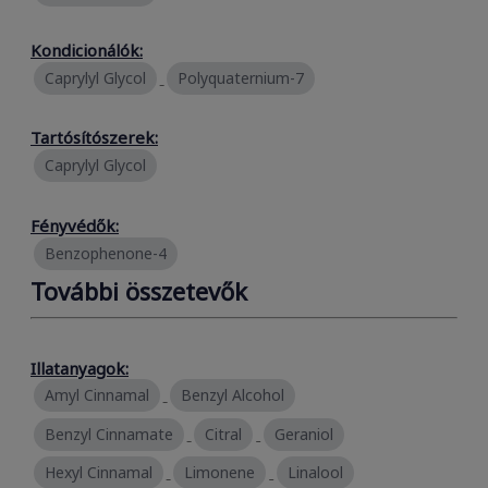
Kondicionálók:
Caprylyl Glycol
Polyquaternium-7
Tartósítószerek:
Caprylyl Glycol
Fényvédők:
Benzophenone-4
További összetevők
Illatanyagok:
Amyl Cinnamal
Benzyl Alcohol
Benzyl Cinnamate
Citral
Geraniol
Hexyl Cinnamal
Limonene
Linalool