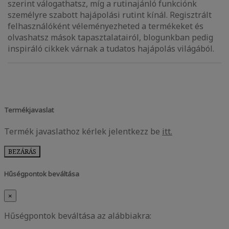
szerint válogathatsz, míg a rutinajánló funkciónk
személyre szabott hajápolási rutint kínál. Regisztrált
felhasználóként véleményezheted a termékeket és
olvashatsz mások tapasztalatairól, blogunkban pedig
inspiráló cikkek várnak a tudatos hajápolás világából.
Termékjavaslat
Termék javaslathoz kérlek jelentkezz be
itt.
BEZÁRÁS
Hűségpontok beváltása
×
Hűségpontok beváltása az alábbiakra: