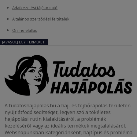
Adatkezelési tájékoztató
Általános szerződési feltételek
Online elállás
JAVASOLJ EGY TERMÉKET!
A tudatoshajapolas.hu a haj- és fejbőrápolás területén
nyújt átfogó segítséget, legyen szó a tökéletes
hajápolási rutin kialakításáról, a problémák
kezeléséről vagy az ideális termékek megtalálásáról.
Webshopunkban kategóriánként, hajtípus és probléma