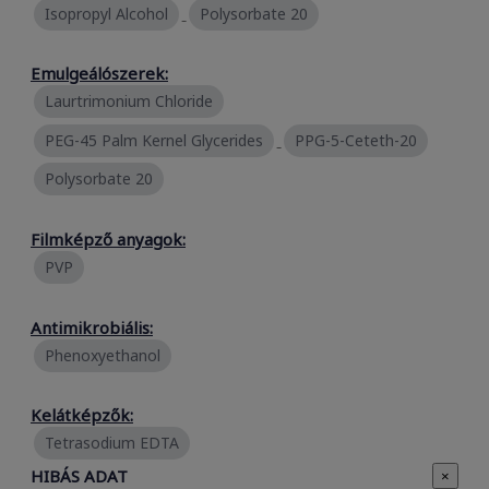
Isopropyl Alcohol
Polysorbate 20
Emulgeálószerek:
Laurtrimonium Chloride
PEG-45 Palm Kernel Glycerides
PPG-5-Ceteth-20
Polysorbate 20
Filmképző anyagok:
PVP
Antimikrobiális:
Phenoxyethanol
Kelátképzők:
Tetrasodium EDTA
HIBÁS ADAT
×