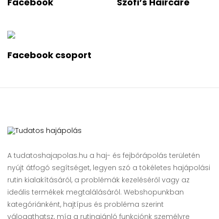
Facebook
Szofi’s Haircare
Facebook csoport
A tudatoshajapolas.hu a haj- és fejbőrápolás területén
nyújt átfogó segítséget, legyen szó a tökéletes hajápolási
rutin kialakításáról, a problémák kezeléséről vagy az
ideális termékek megtalálásáról. Webshopunkban
kategóriánként, hajtípus és probléma szerint
válogathatsz, míg a rutinajánló funkciónk személyre