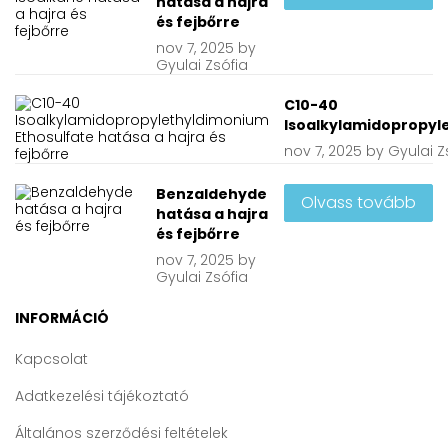
hatása a hajra
és fejbőrre
nov
7, 2025
by
Gyulai Zsófia
C10-40
Isoalkylamidopropyle
nov
7, 2025
by
Gyulai Z
Benzaldehyde
Olvass tovább
hatása a hajra
és fejbőrre
nov
7, 2025
by
Gyulai Zsófia
INFORMÁCIÓ
Kapcsolat
Adatkezelési tájékoztató
Általános szerződési feltételek