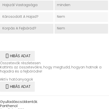
Hajszál Vastagsága
minden
Károsodott A Hajad?
Nem
Korpás A Fejbőröd?
Nem

HIBÁS ADAT
Összetevők részletesen
Kattints az összetevőkre, hogy megtudd, hogyan hatnak a
hajadra és a fejbőrödre!
Aktív hatóanyagok

HIBÁS ADAT
Gyulladáscsökkentők:
Panthenol