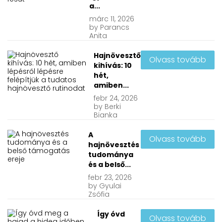
a...
márc
11, 2026
by
Parancs
Anita
Hajnövesztő
Olvass tovább
kihívás: 10
hét,
amiben...
febr
24, 2026
by
Berki
Bianka
A
Olvass tovább
hajnövesztés
tudománya
és a belső...
febr
23, 2026
by
Gyulai
Zsófia
Így óvd
Olvass tovább