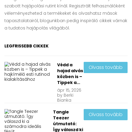
szabott hajápolási rutint kínál. Regisztrált felhasználóként
véleményezheted a termékeket és olvashatsz mások
tapasztalatairól, blogunkban pedig inspiráló cikkek várnak
a tudatos hajápolás világából.
LEGFRISSEBB CIKKEK
Védd a
Olvass tovább
hajad alvás
közben is –
Tippek a...
ápr
15, 2026
by
Berki
Bianka
Tangle
Olvass tovább
Teezer
útmutató:
Így válaszd ki