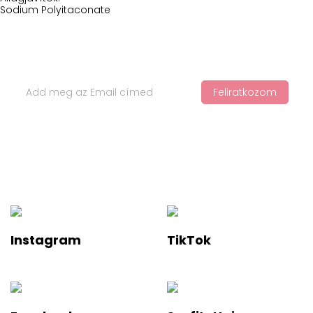
Sodium Polyitaconate
Iratkozz Fel Hírlevelünkre
Feliratkozom
Ha értesülnél a legfelkapottabb termékekről és a legújabb
hajápolási trendekről, iratkozz fel a hírlevelünkre!
Instagram
TikTok