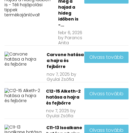
meg a
hajad a
hideg
időben is
-...
febr
6, 2026
by
Parancs
Anita
Carvone hatása
Olvass tovább
a hajra és
fejbőrre
nov
7, 2025
by
Gyulai Zsófia
C12-15 Alketh-2
Olvass tovább
hatása a hajra
és fejbőrre
nov
7, 2025
by
Gyulai Zsófia
C11-13 Isoalkane
Olvass tovább