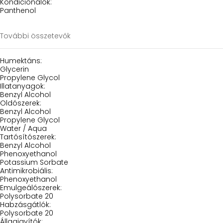
Kondicionálók:
Panthenol
További összetevők
Humektáns:
Glycerin
Propylene Glycol
Illatanyagok:
Benzyl Alcohol
Oldószerek:
Benzyl Alcohol
Propylene Glycol
Water / Aqua
Tartósítószerek:
Benzyl Alcohol
Phenoxyethanol
Potassium Sorbate
Antimikrobiális:
Phenoxyethanol
Emulgeálószerek:
Polysorbate 20
Habzásgátlók:
Polysorbate 20
Állagjavítók: