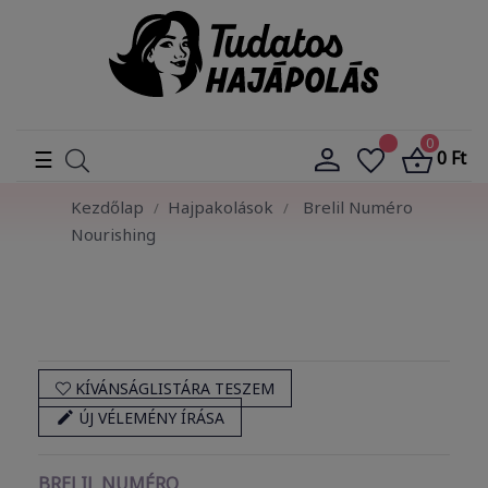
0
Toggle
☰
0 Ft
navigation
Kezdőlap
Hajpakolások
Brelil Numéro
Nourishing
KÍVÁNSÁGLISTÁRA TESZEM

ÚJ VÉLEMÉNY ÍRÁSA
BRELIL NUMÉRO