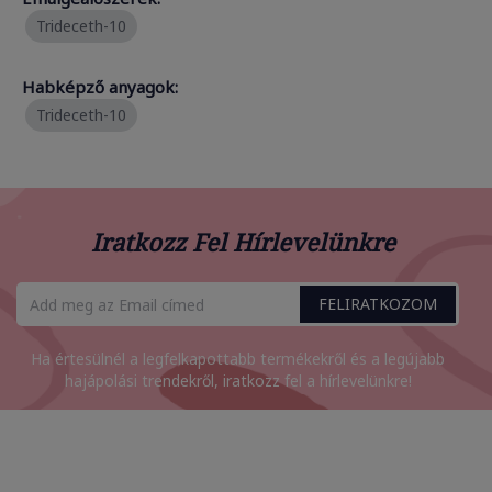
Trideceth-10
Habképző anyagok:
Trideceth-10
Iratkozz Fel Hírlevelünkre
FELIRATKOZOM
Ha értesülnél a legfelkapottabb termékekről és a legújabb
hajápolási trendekről, iratkozz fel a hírlevelünkre!