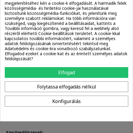
megjelenítéséhez kéri a cookie-k elfogadását. A harmadik felek
közösségimédia- és hirdetési cookie-jai használatával
Illatanyagok:
biztosítunk közösségimédia-funkciókat, és jelenítünk meg
személyre szabott reklámokat. Ha több információra van
Hexyl Cinnamal
Limonene
Linalool
szükséged, vagy kiegészítenéd a beállításaidat, kattints a
További információ gombra, vagy keresd fel a webhely alsó
részéről elérhető Cookie-beállítások területet. A cookie-kkal
Emolliensek:
kapcsolatos további információért, valamint a személyes
adatok feldolgozásának ismertetéséért tekintsd meg
Myristyl Alcohol
Adatvédelmi és cookie-kra vonatkozó szabályzatunkat.
Elfogadod ezeket a cookie-kat és az érintett személyes adatok
feldolgozását?
Antimikrobiális:
Phenoxyethanol
Elfogad
Humektáns:
Folytassa elfogadás nélkül
Propylene Glycol
Konfigurálás
Oldószerek:
Propylene Glycol
Water / Aqua
Emulgeálószerek: