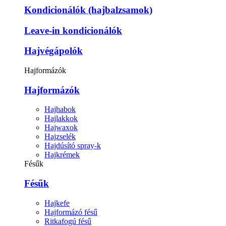
Kondicionálók (hajbalzsamok)
Leave-in kondicionálók
Hajvégápolók
Hajformázók
Hajformázók
Hajhabok
Hajlakkok
Hajwaxok
Hajzselék
Hajdúsító spray-k
Hajkrémek
Fésűk
Fésűk
Hajkefe
Hajformázó fésű
Ritkafogú fésű