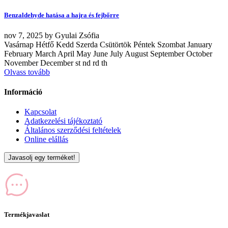
Benzaldehyde hatása a hajra és fejbőrre
nov
7, 2025
by
Gyulai Zsófia
Vasárnap Hétfő Kedd Szerda Csütörtök Péntek Szombat January
February March April May June July August September October
November December st nd rd th
Olvass tovább
Információ
Kapcsolat
Adatkezelési tájékoztató
Általános szerződési feltételek
Online elállás
Javasolj egy terméket!
Termékjavaslat