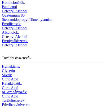
Kondicionálók:
Panthenol
Cetearyl Alcohol
Quaternium-80
Stearamidopropyl Dimethylamine
Emolliensek:
Cetearyl Alcohol
Alkoholok:
Cetearyl Alcohol
Emulgeálószerek:
Cetearyl Alcohol
További összetevők
Humektáns:
Glycerin
Savak:
Citric Acid
Kelátképzők:
Citric Acid
pH-szabályozók:
Citric Acid
Tartósítószerek:
Ethylhexylglycerin