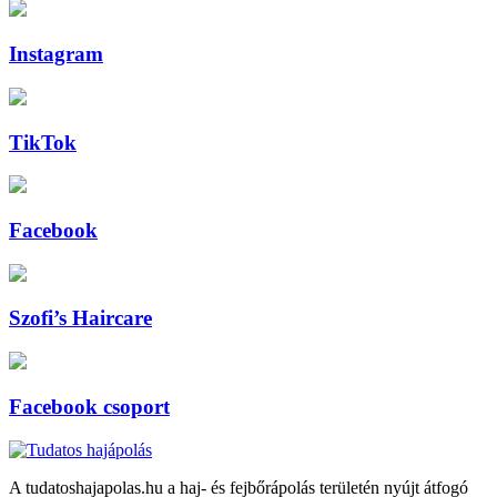
Instagram
TikTok
Facebook
Szofi’s Haircare
Facebook csoport
A tudatoshajapolas.hu a haj- és fejbőrápolás területén nyújt átfogó