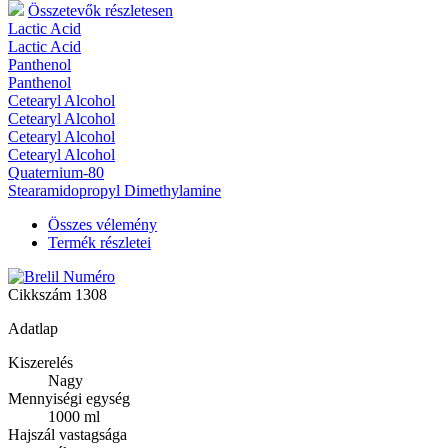
Összetevők részletesen
Lactic Acid
Lactic Acid
Panthenol
Panthenol
Cetearyl Alcohol
Cetearyl Alcohol
Cetearyl Alcohol
Cetearyl Alcohol
Quaternium-80
Stearamidopropyl Dimethylamine
Összes vélemény
Termék részletei
Cikkszám
1308
Adatlap
Kiszerelés
Nagy
Mennyiségi egység
1000 ml
Hajszál vastagsága