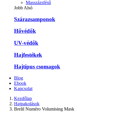
Masszázsfésű
Jobb Alsó
Szárazsamponok
Hővédők
UV-védők
Hajfestékek
Hajtípus csomagok
Blog
Ebook
Kapcsolat
Kezdőlap
Hajpakolások
Brelil Numéro Volumising Mask