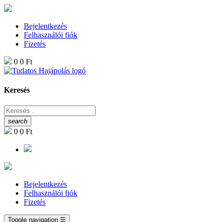
Bejelentkezés
Felhasználói fiók
Fizetés
0
0 Ft
Keresés
search
0
0 Ft
Bejelentkezés
Felhasználói fiók
Fizetés
Toggle navigation
☰