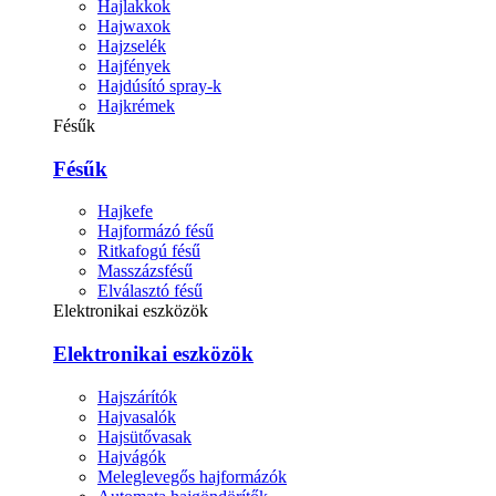
Hajlakkok
Hajwaxok
Hajzselék
Hajfények
Hajdúsító spray-k
Hajkrémek
Fésűk
Fésűk
Hajkefe
Hajformázó fésű
Ritkafogú fésű
Masszázsfésű
Elválasztó fésű
Elektronikai eszközök
Elektronikai eszközök
Hajszárítók
Hajvasalók
Hajsütővasak
Hajvágók
Meleglevegős hajformázók