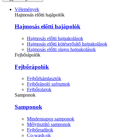
Vélemények
Hajmosás előtti hajápolók
Hajmosás előtti hajápolók
Hajmosás előtti hajpakolások
Hajmosás előtti kötéserősítő hajpakolások
Hajmosás előtti olajos hajpakolások
Fejbőrápolók
Fejbőrápolók
Fejbőrhámlasztók
Fejbőrápoló szérumok
Fejbőrolajok
Samponok
Samponok
Mindennapos samponok
Mélytisztító samponok
Fejbőrradírok
Co-wash-ok