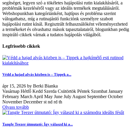
segítséget, legyen szó a tökéletes hajápolási rutin kialakításáról, a
problémák kezeléséről vagy az ideális termékek megtalálásáról.
Webshopunkban kategóriánként, hajtípus és probléma szerint
válogathatsz, míg a rutinajánló funkciónk személyre szabott
hajápolási rutint kínál. Regisztrált felhasználóként véleményezheted
a termékeket és olvashatsz mások tapasztalatairól, blogunkban pedig
inspiráló cikkek várnak a tudatos hajápolás világából.
Legfrissebb cikkek
Védd a hajad alvás közben is – Tippek a...
ápr
15, 2026
by
Berki Bianka
Vasárnap Hétfő Kedd Szerda Csütörtök Péntek Szombat January
February March April May June July August September October
November December st nd rd th
Olvass tovább
Tangle Teezer útmutató: Így válaszd ki a...