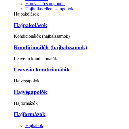
Hamvasító samponok
Hajhullás elleni samponok
Hajpakolások
Hajpakolások
Kondicionálók (hajbalzsamok)
Kondicionálók (hajbalzsamok)
Leave-in kondicionálók
Leave-in kondicionálók
Hajvégápolók
Hajvégápolók
Hajformázók
Hajformázók
Hajhabok