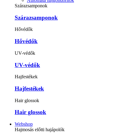
Automata hajgöndörítők
Szárazsamponok
Szárazsamponok
Hővédők
Hővédők
UV-védők
UV-védők
Hajfestékek
Hajfestékek
Hair glossok
Hair glossok
Webshop
Hajmosás előtti hajápolók