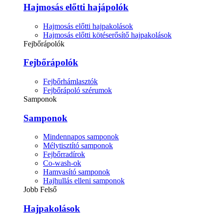
Hajmosás előtti hajápolók
Hajmosás előtti hajpakolások
Hajmosás előtti kötéserősítő hajpakolások
Fejbőrápolók
Fejbőrápolók
Fejbőrhámlasztók
Fejbőrápoló szérumok
Samponok
Samponok
Mindennapos samponok
Mélytisztító samponok
Fejbőrradírok
Co-wash-ok
Hamvasító samponok
Hajhullás elleni samponok
Jobb Felső
Hajpakolások