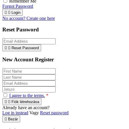
Remember Me
Forgot Password


Login
No account? Create one here
Reset Password


Reset Password
New Account Register
I agree to the terms.
*


Fiók létrehozása
Already have an account?
Log in instead
Vagy
Reset password

Bezár