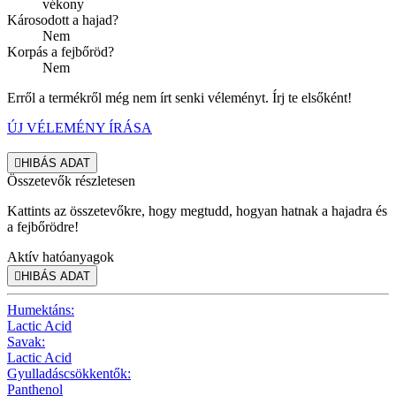
vékony
Károsodott a hajad?
Nem
Korpás a fejbőröd?
Nem
Erről a termékről még nem írt senki véleményt. Írj te elsőként!
ÚJ VÉLEMÉNY ÍRÁSA

HIBÁS ADAT
Összetevők részletesen
Kattints az összetevőkre, hogy megtudd, hogyan hatnak a hajadra és
a fejbőrödre!
Aktív hatóanyagok

HIBÁS ADAT
Humektáns:
Lactic Acid
Savak:
Lactic Acid
Gyulladáscsökkentők:
Panthenol