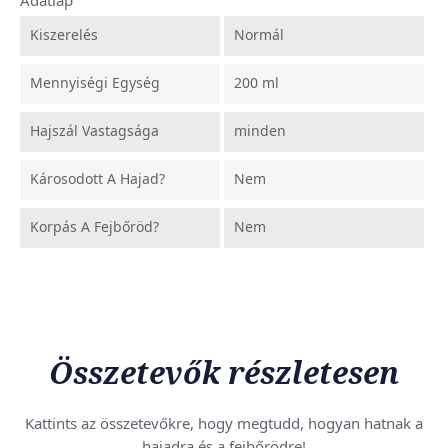
Kiszerelés
Normál
Mennyiségi Egység
200 ml
Hajszál Vastagsága
minden
Károsodott A Hajad?
Nem
Korpás A Fejbőröd?
Nem
Összetevők részletesen
Kattints az összetevőkre, hogy megtudd, hogyan hatnak a
hajadra és a fejbőrödre!