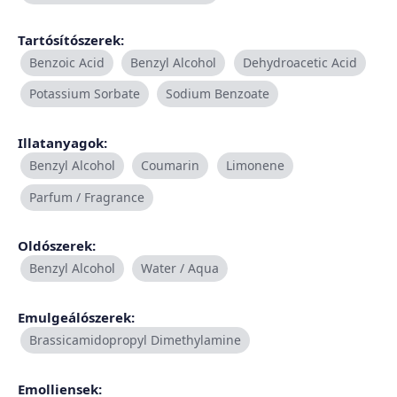
Tartósítószerek:
Benzoic Acid
Benzyl Alcohol
Dehydroacetic Acid
Potassium Sorbate
Sodium Benzoate
Illatanyagok:
Benzyl Alcohol
Coumarin
Limonene
Parfum / Fragrance
Oldószerek:
Benzyl Alcohol
Water / Aqua
Emulgeálószerek:
Brassicamidopropyl Dimethylamine
Emolliensek: