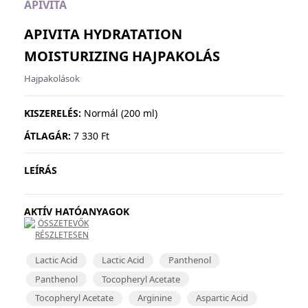
APIVITA
APIVITA HYDRATATION
MOISTURIZING
HAJPAKOLÁS
Hajpakolások
KISZERELÉS:
Normál (200 ml)
ÁTLAGÁR:
7 330 Ft
LEÍRÁS
AKTÍV HATÓANYAGOK
ÖSSZETEVŐK
RÉSZLETESEN
Lactic Acid
Lactic Acid
Panthenol
Panthenol
Tocopheryl Acetate
Tocopheryl Acetate
Arginine
Aspartic Acid