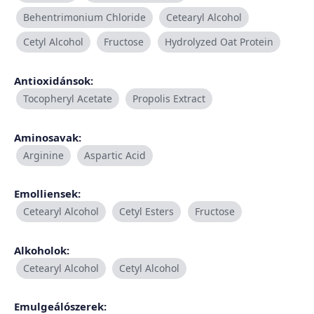
Behentrimonium Chloride
Cetearyl Alcohol
Cetyl Alcohol
Fructose
Hydrolyzed Oat Protein
Antioxidánsok:
Tocopheryl Acetate
Propolis Extract
Aminosavak:
Arginine
Aspartic Acid
Emolliensek:
Cetearyl Alcohol
Cetyl Esters
Fructose
Alkoholok:
Cetearyl Alcohol
Cetyl Alcohol
Emulgeálószerek: