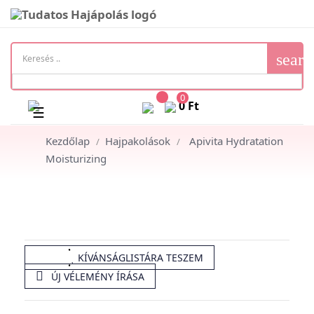
searc
0
0 Ft
Toggle
☰
navigation
Kezdőlap
Hajpakolások
Apivita Hydratation
Moisturizing
KÍVÁNSÁGLISTÁRA TESZEM

ÚJ VÉLEMÉNY ÍRÁSA