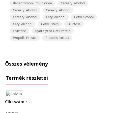
Behentrimonium Chloride
Cetearyl Alcohol
Cetearyl Alcohol
Cetearyl Alcohol
Cetearyl Alcohol
Cetyl Alcohol
Cetyl Alcohol
Cetyl Alcohol
Cetyl Esters
Fructose
Fructose
Hydrolyzed Oat Protein
Propolis Extract
Propolis Extract
Összes vélemény
Termék részletei
Cikkszám
638
Adatlap