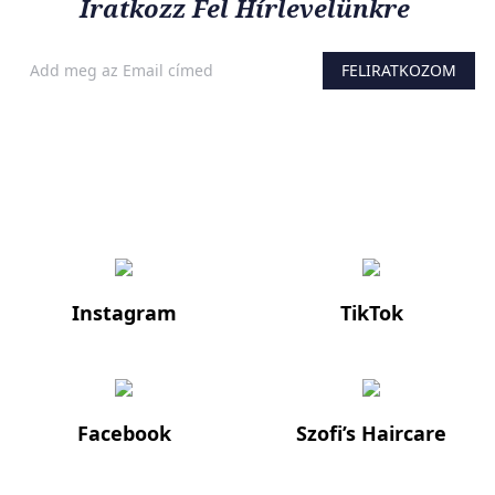
Iratkozz Fel Hírlevelünkre
FELIRATKOZOM
Ha értesülnél a legfelkapottabb termékekről és a legújabb
hajápolási trendekről, iratkozz fel a hírlevelünkre!
Instagram
TikTok
Facebook
Szofi’s Haircare