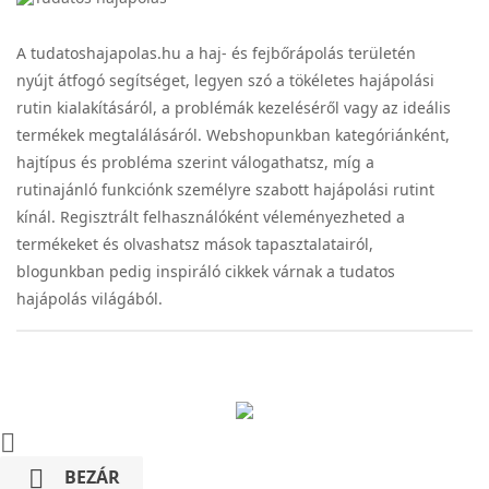
A tudatoshajapolas.hu a haj- és fejbőrápolás területén
nyújt átfogó segítséget, legyen szó a tökéletes hajápolási
rutin kialakításáról, a problémák kezeléséről vagy az ideális
termékek megtalálásáról. Webshopunkban kategóriánként,
hajtípus és probléma szerint válogathatsz, míg a
rutinajánló funkciónk személyre szabott hajápolási rutint
kínál. Regisztrált felhasználóként véleményezheted a
termékeket és olvashatsz mások tapasztalatairól,
blogunkban pedig inspiráló cikkek várnak a tudatos
hajápolás világából.


BEZÁR