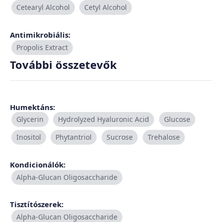
Cetearyl Alcohol
Cetyl Alcohol
Antimikrobiális:
Propolis Extract
További összetevők
Humektáns:
Glycerin
Hydrolyzed Hyaluronic Acid
Glucose
Inositol
Phytantriol
Sucrose
Trehalose
Kondicionálók:
Alpha-Glucan Oligosaccharide
Tisztítószerek:
Alpha-Glucan Oligosaccharide