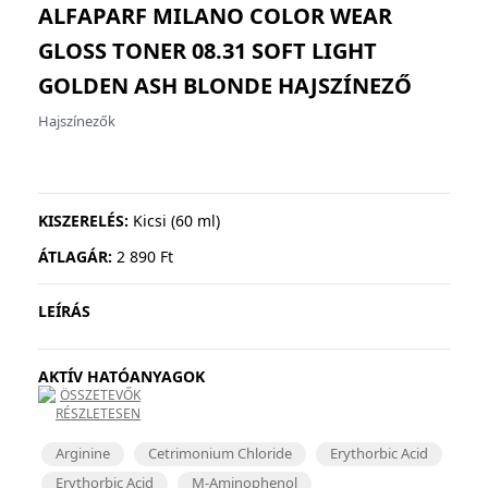
ALFAPARF MILANO COLOR WEAR
GLOSS TONER 08.31 SOFT LIGHT
GOLDEN ASH BLONDE
HAJSZÍNEZŐ
Hajszínezők
KISZERELÉS:
Kicsi (60 ml)
ÁTLAGÁR:
2 890 Ft
LEÍRÁS
AKTÍV HATÓANYAGOK
ÖSSZETEVŐK
RÉSZLETESEN
Arginine
Cetrimonium Chloride
Erythorbic Acid
Erythorbic Acid
M-Aminophenol