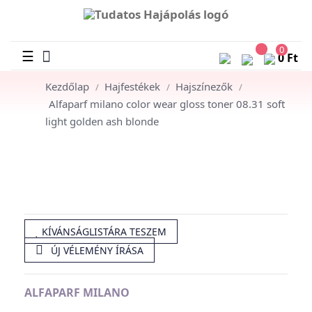
0
Toggle
☰
0 Ft
navigation
Kezdőlap
Hajfestékek
Hajszínezők
Alfaparf milano color wear gloss toner 08.31 soft
light golden ash blonde
KÍVÁNSÁGLISTÁRA TESZEM

ÚJ VÉLEMÉNY ÍRÁSA
ALFAPARF MILANO