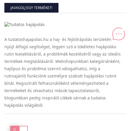
JAVASOLJ EGY TERMÉKET!
A tudatoshajapolas.hu a haj- és fejbőrápolás területén
nyújt átfogó segítséget, legyen szó a tökéletes hajápolási
rutin kialakításáról, a problémák kezeléséről vagy az ideális
termékek megtalálásáról. Webshopunkban kategóriánként,
hajtípus és probléma szerint válogathatsz, míg a
rutinajánló funkciónk személyre szabott hajápolási rutint
kínál. Regisztrált felhasználóként véleményezheted a
termékeket és olvashatsz mások tapasztalatairól,
blogunkban pedig inspiráló cikkek várnak a tudatos
hajápolás világából.