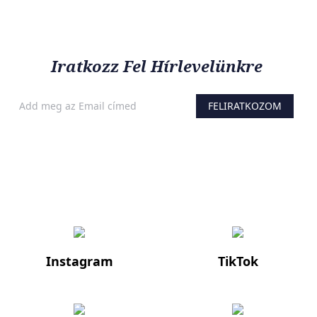
Iratkozz Fel Hírlevelünkre
FELIRATKOZOM
Ha értesülnél a legfelkapottabb termékekről és a legújabb
hajápolási trendekről, iratkozz fel a hírlevelünkre!
Instagram
TikTok