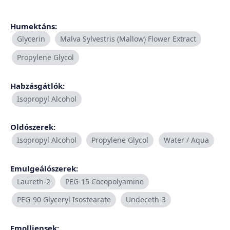
Humektáns:
Glycerin
Malva Sylvestris (Mallow) Flower Extract
Propylene Glycol
Habzásgátlók:
Isopropyl Alcohol
Oldószerek:
Isopropyl Alcohol
Propylene Glycol
Water / Aqua
Emulgeálószerek:
Laureth-2
PEG-15 Cocopolyamine
PEG-90 Glyceryl Isostearate
Undeceth-3
Emolliensek: