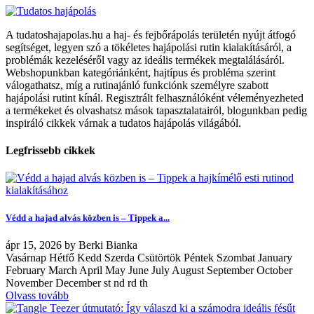
A tudatoshajapolas.hu a haj- és fejbőrápolás területén nyújt átfogó
segítséget, legyen szó a tökéletes hajápolási rutin kialakításáról, a
problémák kezeléséről vagy az ideális termékek megtalálásáról.
Webshopunkban kategóriánként, hajtípus és probléma szerint
válogathatsz, míg a rutinajánló funkciónk személyre szabott
hajápolási rutint kínál. Regisztrált felhasználóként véleményezheted
a termékeket és olvashatsz mások tapasztalatairól, blogunkban pedig
inspiráló cikkek várnak a tudatos hajápolás világából.
Legfrissebb cikkek
Védd a hajad alvás közben is – Tippek a...
ápr
15, 2026
by
Berki Bianka
Vasárnap Hétfő Kedd Szerda Csütörtök Péntek Szombat January
February March April May June July August September October
November December st nd rd th
Olvass tovább