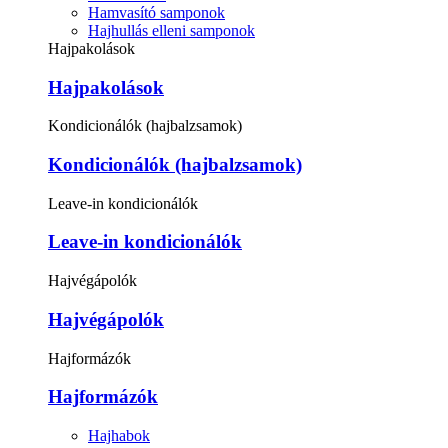
Hamvasító samponok
Hajhullás elleni samponok
Hajpakolások
Hajpakolások
Kondicionálók (hajbalzsamok)
Kondicionálók (hajbalzsamok)
Leave-in kondicionálók
Leave-in kondicionálók
Hajvégápolók
Hajvégápolók
Hajformázók
Hajformázók
Hajhabok