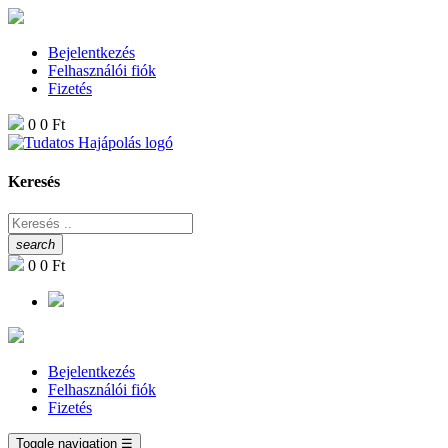
Bejelentkezés
Felhasználói fiók
Fizetés
0
0 Ft
Keresés
search
0
0 Ft
Bejelentkezés
Felhasználói fiók
Fizetés
Toggle navigation
☰