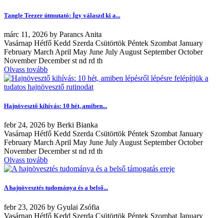
Tangle Teezer útmutató: Így válaszd ki a...
márc
11, 2026
by
Parancs Anita
Vasárnap Hétfő Kedd Szerda Csütörtök Péntek Szombat January
February March April May June July August September October
November December st nd rd th
Olvass tovább
Hajnövesztő kihívás: 10 hét, amiben...
febr
24, 2026
by
Berki Bianka
Vasárnap Hétfő Kedd Szerda Csütörtök Péntek Szombat January
February March April May June July August September October
November December st nd rd th
Olvass tovább
A hajnövesztés tudománya és a belső...
febr
23, 2026
by
Gyulai Zsófia
Vasárnap Hétfő Kedd Szerda Csütörtök Péntek Szombat January