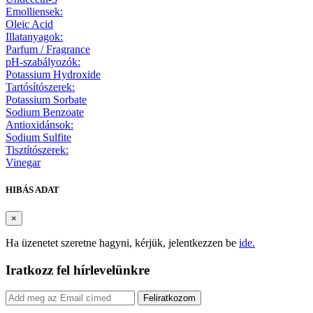
Emolliensek:
Oleic Acid
Illatanyagok:
Parfum / Fragrance
pH-szabályozók:
Potassium Hydroxide
Tartósítószerek:
Potassium Sorbate
Sodium Benzoate
Antioxidánsok:
Sodium Sulfite
Tisztítószerek:
Vinegar
HIBÁS ADAT
×
Ha üzenetet szeretne hagyni, kérjük, jelentkezzen be
ide.
Iratkozz fel hírlevelünkre
Feliratkozom