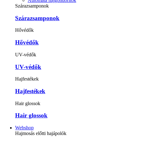
Automata hajgöndörítők
Szárazsamponok
Szárazsamponok
Hővédők
Hővédők
UV-védők
UV-védők
Hajfestékek
Hajfestékek
Hair glossok
Hair glossok
Webshop
Hajmosás előtti hajápolók