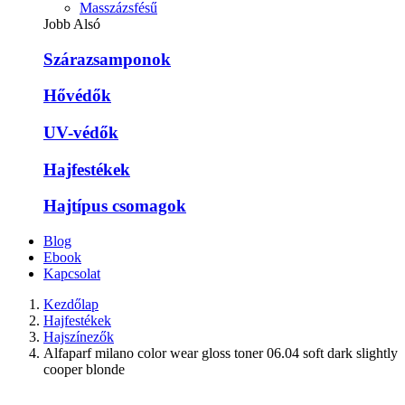
Masszázsfésű
Jobb Alsó
Szárazsamponok
Hővédők
UV-védők
Hajfestékek
Hajtípus csomagok
Blog
Ebook
Kapcsolat
Kezdőlap
Hajfestékek
Hajszínezők
Alfaparf milano color wear gloss toner 06.04 soft dark slightly
cooper blonde