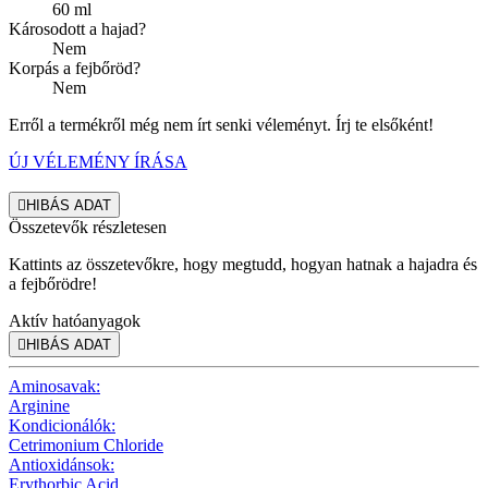
60 ml
Károsodott a hajad?
Nem
Korpás a fejbőröd?
Nem
Erről a termékről még nem írt senki véleményt. Írj te elsőként!
ÚJ VÉLEMÉNY ÍRÁSA

HIBÁS ADAT
Összetevők részletesen
Kattints az összetevőkre, hogy megtudd, hogyan hatnak a hajadra és
a fejbőrödre!
Aktív hatóanyagok

HIBÁS ADAT
Aminosavak:
Arginine
Kondicionálók:
Cetrimonium Chloride
Antioxidánsok:
Erythorbic Acid