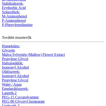
Stabilizátorok:
Erythorbic Acid
Színezékek:
M-Aminophenol
P-Aminophenol
P-Phenylenediamine
További összetevők
Humektáns:
Glycerin
Malva Sylvestris (Mallow) Flower Extract
Propylene Glycol
Habzásgátlók:
Isopropyl Alcohol
Oldószerek:
Isopropyl Alcohol
Propylene Glycol
Water / Aqua
Emulgeálószerek:
Laureth-2
PEG-15 Cocopolyamine
PEG-90 Glyceryl Isostearate
Undeceth-3