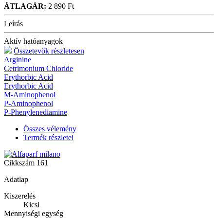
ÁTLAGÁR:
2 890 Ft
Leírás
Aktív hatóanyagok
Összetevők részletesen
Arginine
Cetrimonium Chloride
Erythorbic Acid
Erythorbic Acid
M-Aminophenol
P-Aminophenol
P-Phenylenediamine
Összes vélemény
Termék részletei
Cikkszám
161
Adatlap
Kiszerelés
Kicsi
Mennyiségi egység