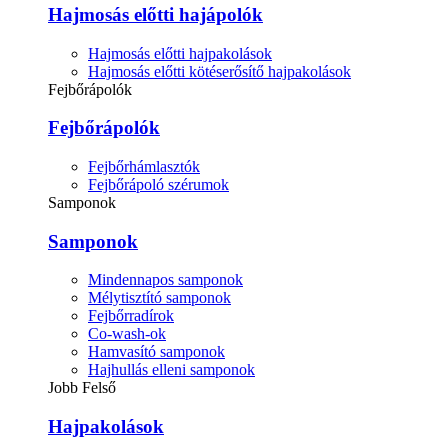
Hajmosás előtti hajápolók
Hajmosás előtti hajpakolások
Hajmosás előtti kötéserősítő hajpakolások
Fejbőrápolók
Fejbőrápolók
Fejbőrhámlasztók
Fejbőrápoló szérumok
Samponok
Samponok
Mindennapos samponok
Mélytisztító samponok
Fejbőrradírok
Co-wash-ok
Hamvasító samponok
Hajhullás elleni samponok
Jobb Felső
Hajpakolások