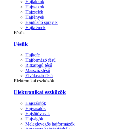
Hajlakkok
Hajwaxok
Hajzselék
Hajfények
Hajdúsító spray-k
Hajkrémek
Fésűk
Fésűk
Hajkefe
Hajformázó fésű
Ritkafogú fésű
Masszázsfésű
Elválasztó fésű
Elektronikai eszközök
Elektronikai eszközök
Hajszárítók
Hajvasalók
Hajsütővasak
Hajvágók
Meleglevegős hajformázók