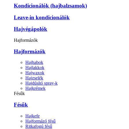
Kondicionálók (hajbalzsamok)
Leave-in kondicionálók
Hajvégápolók
Hajformázók
Hajformázók
Hajhabok
Hajlakkok
Hajwaxok
Hajzselék
Hajdúsító spray-k
Hajkrémek
Fésűk
Fésűk
Hajkefe
Hajformázó fésű
Ritkafogú fésű