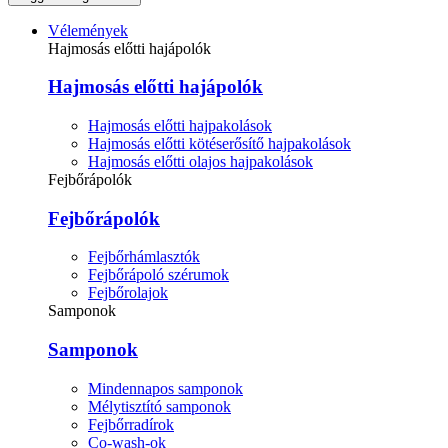
Vélemények
Hajmosás előtti hajápolók
Hajmosás előtti hajápolók
Hajmosás előtti hajpakolások
Hajmosás előtti kötéserősítő hajpakolások
Hajmosás előtti olajos hajpakolások
Fejbőrápolók
Fejbőrápolók
Fejbőrhámlasztók
Fejbőrápoló szérumok
Fejbőrolajok
Samponok
Samponok
Mindennapos samponok
Mélytisztító samponok
Fejbőrradírok
Co-wash-ok