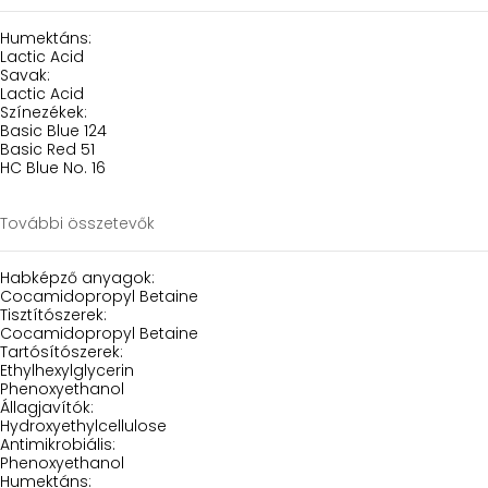
Humektáns:
Lactic Acid
Savak:
Lactic Acid
Színezékek:
Basic Blue 124
Basic Red 51
HC Blue No. 16
További összetevők
Habképző anyagok:
Cocamidopropyl Betaine
Tisztítószerek:
Cocamidopropyl Betaine
Tartósítószerek:
Ethylhexylglycerin
Phenoxyethanol
Állagjavítók:
Hydroxyethylcellulose
Antimikrobiális:
Phenoxyethanol
Humektáns: