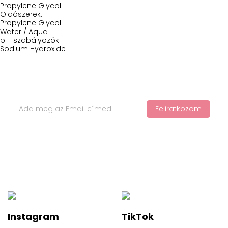
Propylene Glycol
Oldószerek:
Propylene Glycol
Water / Aqua
pH-szabályozók:
Sodium Hydroxide
Iratkozz Fel Hírlevelünkre
Feliratkozom
Ha értesülnél a legfelkapottabb termékekről és a legújabb
hajápolási trendekről, iratkozz fel a hírlevelünkre!
Instagram
TikTok