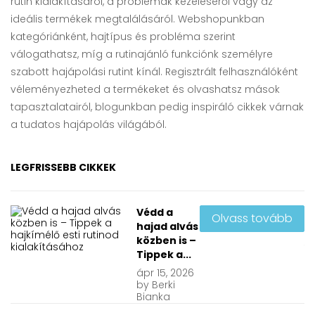
rutin kialakításáról, a problémák kezeléséről vagy az
ideális termékek megtalálásáról. Webshopunkban
kategóriánként, hajtípus és probléma szerint
válogathatsz, míg a rutinajánló funkciónk személyre
szabott hajápolási rutint kínál. Regisztrált felhasználóként
véleményezheted a termékeket és olvashatsz mások
tapasztalatairól, blogunkban pedig inspiráló cikkek várnak
a tudatos hajápolás világából.
LEGFRISSEBB CIKKEK
Védd a
Olvass tovább
hajad alvás
közben is –
Tippek a...
ápr
15, 2026
by
Berki
Bianka