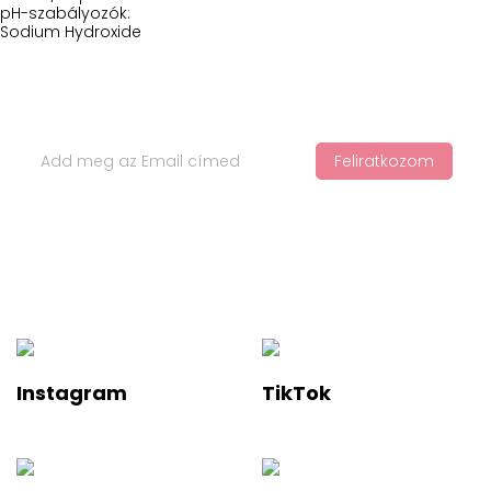
pH-szabályozók:
Sodium Hydroxide
Iratkozz Fel Hírlevelünkre
Feliratkozom
Ha értesülnél a legfelkapottabb termékekről és a legújabb
hajápolási trendekről, iratkozz fel a hírlevelünkre!
Instagram
TikTok