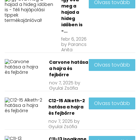
Olvass tovább
meg a
hajad a
hideg
időben is
-...
febr
6, 2026
by
Parancs
Anita
Carvone hatása
Olvass tovább
a hajra és
fejbőrre
nov
7, 2025
by
Gyulai Zsófia
C12-15 Alketh-2
Olvass tovább
hatása a hajra
és fejbőrre
nov
7, 2025
by
Gyulai Zsófia
C11-13 Isoalkane