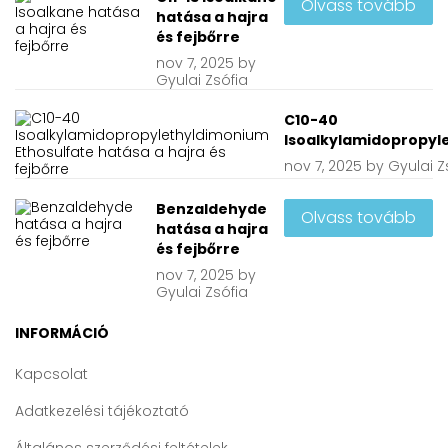
Olvass tovább
hatása a hajra
és fejbőrre
nov
7, 2025
by
Gyulai Zsófia
C10-40
Isoalkylamidopropyle
nov
7, 2025
by
Gyulai Z
Benzaldehyde
Olvass tovább
hatása a hajra
és fejbőrre
nov
7, 2025
by
Gyulai Zsófia
INFORMÁCIÓ
Kapcsolat
Adatkezelési tájékoztató
Általános szerződési feltételek