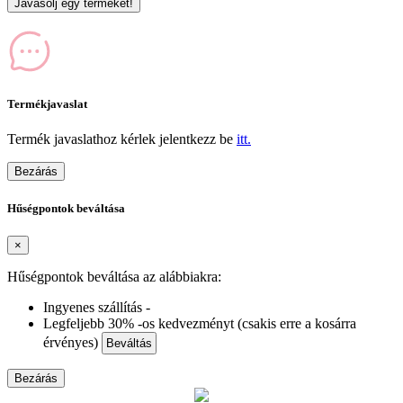
Javasolj egy terméket!
Termékjavaslat
Termék javaslathoz kérlek jelentkezz be
itt.
Bezárás
Hűségpontok beváltása
×
Hűségpontok beváltása az alábbiakra:
Ingyenes szállítás -
Legfeljebb 30% -os kedvezményt (csakis erre a kosárra
érvényes)
Beváltás
Bezárás