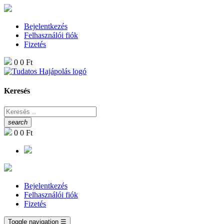
Bejelentkezés
Felhasználói fiók
Fizetés
0
0 Ft
Keresés
search
0
0 Ft
Bejelentkezés
Felhasználói fiók
Fizetés
Toggle navigation
☰