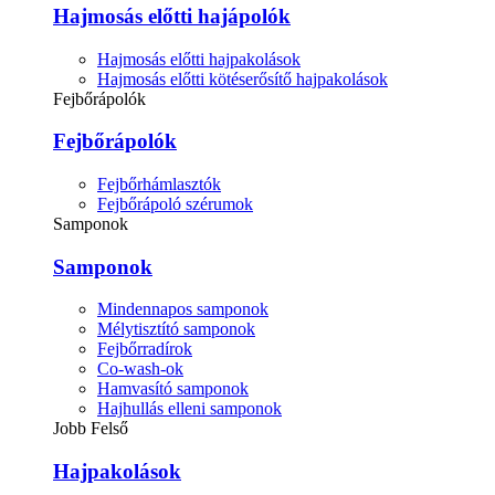
Hajmosás előtti hajápolók
Hajmosás előtti hajpakolások
Hajmosás előtti kötéserősítő hajpakolások
Fejbőrápolók
Fejbőrápolók
Fejbőrhámlasztók
Fejbőrápoló szérumok
Samponok
Samponok
Mindennapos samponok
Mélytisztító samponok
Fejbőrradírok
Co-wash-ok
Hamvasító samponok
Hajhullás elleni samponok
Jobb Felső
Hajpakolások