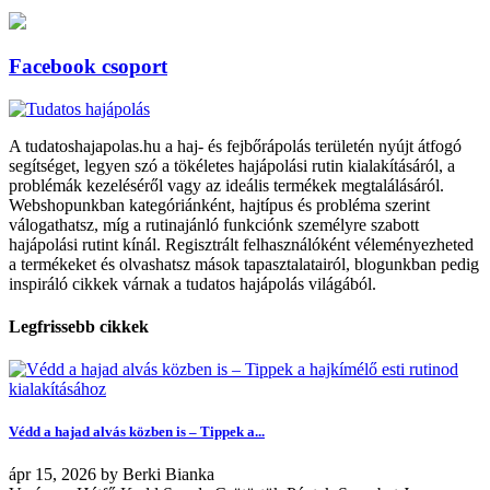
Facebook csoport
A tudatoshajapolas.hu a haj- és fejbőrápolás területén nyújt átfogó
segítséget, legyen szó a tökéletes hajápolási rutin kialakításáról, a
problémák kezeléséről vagy az ideális termékek megtalálásáról.
Webshopunkban kategóriánként, hajtípus és probléma szerint
válogathatsz, míg a rutinajánló funkciónk személyre szabott
hajápolási rutint kínál. Regisztrált felhasználóként véleményezheted
a termékeket és olvashatsz mások tapasztalatairól, blogunkban pedig
inspiráló cikkek várnak a tudatos hajápolás világából.
Legfrissebb cikkek
Védd a hajad alvás közben is – Tippek a...
ápr
15, 2026
by
Berki Bianka