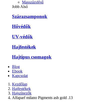
Masszázsfésű
Jobb Alsó
Szárazsamponok
Hővédők
UV-védők
Hajfestékek
Hajtípus csomagok
Blog
Ebook
Kapcsolat
Kezdőlap
Hajfestékek
Hajszínezők
Alfaparf milano Pigments ash gold .13