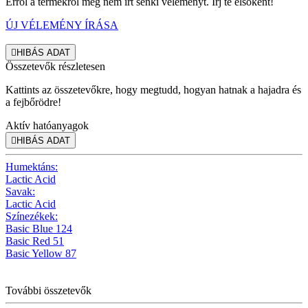
Erről a termékről még nem írt senki véleményt. Írj te elsőként!
ÚJ VÉLEMÉNY ÍRÁSA

HIBÁS ADAT
Összetevők részletesen
Kattints az összetevőkre, hogy megtudd, hogyan hatnak a hajadra és
a fejbőrödre!
Aktív hatóanyagok

HIBÁS ADAT
Humektáns:
Lactic Acid
Savak:
Lactic Acid
Színezékek:
Basic Blue 124
Basic Red 51
Basic Yellow 87
További összetevők