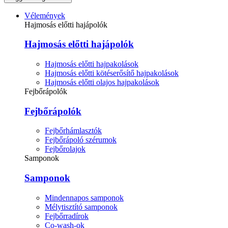
Vélemények
Hajmosás előtti hajápolók
Hajmosás előtti hajápolók
Hajmosás előtti hajpakolások
Hajmosás előtti kötéserősítő hajpakolások
Hajmosás előtti olajos hajpakolások
Fejbőrápolók
Fejbőrápolók
Fejbőrhámlasztók
Fejbőrápoló szérumok
Fejbőrolajok
Samponok
Samponok
Mindennapos samponok
Mélytisztító samponok
Fejbőrradírok
Co-wash-ok