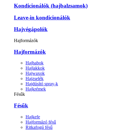
Kondicionálók (hajbalzsamok)
Leave-in kondicionálók
Hajvégápolók
Hajformázók
Hajformázók
Hajhabok
Hajlakkok
Hajwaxok
Hajzselék
Hajdúsító spray-k
Hajkrémek
Fésűk
Fésűk
Hajkefe
Hajformázó fésű
Ritkafogú fésű