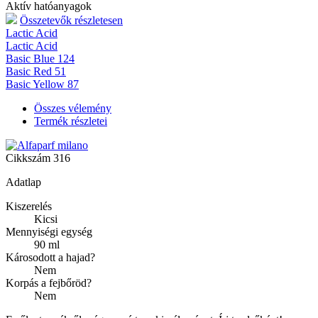
Aktív hatóanyagok
Összetevők részletesen
Lactic Acid
Lactic Acid
Basic Blue 124
Basic Red 51
Basic Yellow 87
Összes vélemény
Termék részletei
Cikkszám
316
Adatlap
Kiszerelés
Kicsi
Mennyiségi egység
90 ml
Károsodott a hajad?
Nem
Korpás a fejbőröd?
Nem