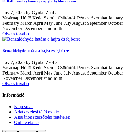
C10-40 Isoalkylamidopropylethyldimonium...
nov
7, 2025
by
Gyulai Zsófia
Vasárnap Hétfő Kedd Szerda Csütörtök Péntek Szombat January
February March April May June July August September October
November December st nd rd th
Olvass tovább
Benzaldehyde hatása a hajra és fejbőrre
nov
7, 2025
by
Gyulai Zsófia
Vasárnap Hétfő Kedd Szerda Csütörtök Péntek Szombat January
February March April May June July August September October
November December st nd rd th
Olvass tovább
Információ
Kapcsolat
Adatkezelési tájékoztató
Általános szerződési feltételek
Online elállás