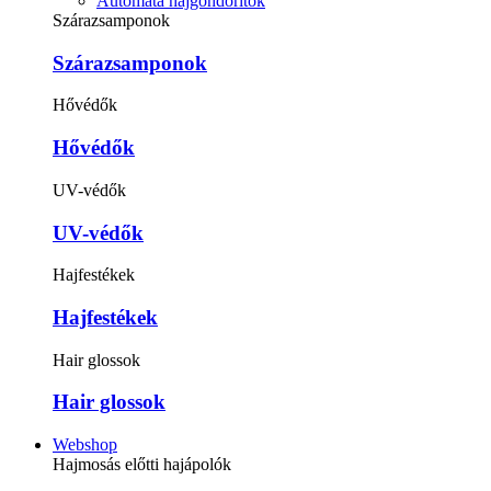
Automata hajgöndörítők
Szárazsamponok
Szárazsamponok
Hővédők
Hővédők
UV-védők
UV-védők
Hajfestékek
Hajfestékek
Hair glossok
Hair glossok
Webshop
Hajmosás előtti hajápolók