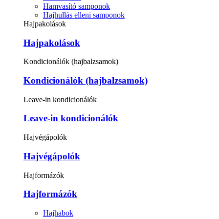
Hamvasító samponok
Hajhullás elleni samponok
Hajpakolások
Hajpakolások
Kondicionálók (hajbalzsamok)
Kondicionálók (hajbalzsamok)
Leave-in kondicionálók
Leave-in kondicionálók
Hajvégápolók
Hajvégápolók
Hajformázók
Hajformázók
Hajhabok