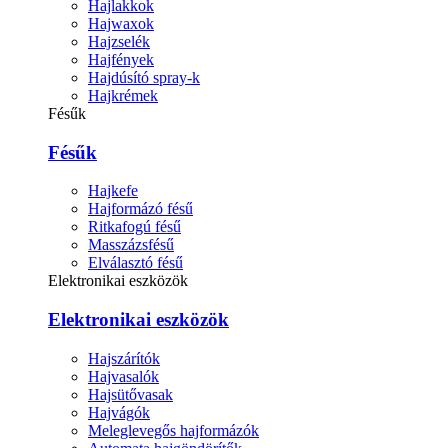
Hajlakkok
Hajwaxok
Hajzselék
Hajfények
Hajdúsító spray-k
Hajkrémek
Fésűk
Fésűk
Hajkefe
Hajformázó fésű
Ritkafogú fésű
Masszázsfésű
Elválasztó fésű
Elektronikai eszközök
Elektronikai eszközök
Hajszárítók
Hajvasalók
Hajsütővasak
Hajvágók
Meleglevegős hajformázók