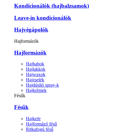
Kondicionálók (hajbalzsamok)
Leave-in kondicionálók
Hajvégápolók
Hajformázók
Hajformázók
Hajhabok
Hajlakkok
Hajwaxok
Hajzselék
Hajdúsító spray-k
Hajkrémek
Fésűk
Fésűk
Hajkefe
Hajformázó fésű
Ritkafogú fésű