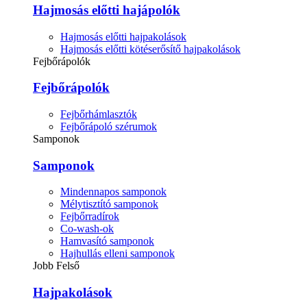
Hajmosás előtti hajápolók
Hajmosás előtti hajpakolások
Hajmosás előtti kötéserősítő hajpakolások
Fejbőrápolók
Fejbőrápolók
Fejbőrhámlasztók
Fejbőrápoló szérumok
Samponok
Samponok
Mindennapos samponok
Mélytisztító samponok
Fejbőrradírok
Co-wash-ok
Hamvasító samponok
Hajhullás elleni samponok
Jobb Felső
Hajpakolások