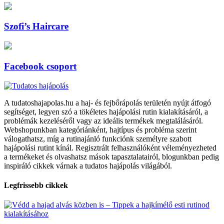
Szofi’s Haircare
Facebook csoport
A tudatoshajapolas.hu a haj- és fejbőrápolás területén nyújt átfogó
segítséget, legyen szó a tökéletes hajápolási rutin kialakításáról, a
problémák kezeléséről vagy az ideális termékek megtalálásáról.
Webshopunkban kategóriánként, hajtípus és probléma szerint
válogathatsz, míg a rutinajánló funkciónk személyre szabott
hajápolási rutint kínál. Regisztrált felhasználóként véleményezheted
a termékeket és olvashatsz mások tapasztalatairól, blogunkban pedig
inspiráló cikkek várnak a tudatos hajápolás világából.
Legfrissebb cikkek