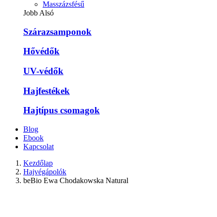
Masszázsfésű
Jobb Alsó
Szárazsamponok
Hővédők
UV-védők
Hajfestékek
Hajtípus csomagok
Blog
Ebook
Kapcsolat
Kezdőlap
Hajvégápolók
beBio Ewa Chodakowska Natural