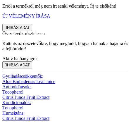
Erről a termékről még nem írt senki véleményt. Írj te elsőként!
ÚJ VÉLEMÉNY ÍRÁSA

HIBÁS ADAT
Összetevők részletesen
Kattints az összetevőkre, hogy megtudd, hogyan hatnak a hajadra és
a fejbőrödre!
Aktív hatóanyagok

HIBÁS ADAT
Gyulladáscsökkentők:
Aloe Barbadensis Leaf Juice
Antioxidánsok:
Tocopherol
Citrus Junos Fruit Extract
Kondicionálók:
Tocopherol
Humektáns:
Citrus Junos Fruit Extract