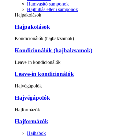
Hamvasító samponok
Hajhullás elleni samponok
Hajpakolások
Hajpakolások
Kondicionálók (hajbalzsamok)
Kondicionálók (hajbalzsamok)
Leave-in kondicionálók
Leave-in kondicionálók
Hajvégápolók
Hajvégápolók
Hajformázók
Hajformázók
Hajhabok