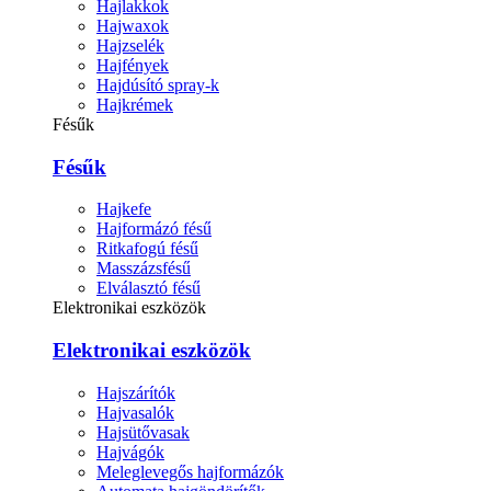
Hajlakkok
Hajwaxok
Hajzselék
Hajfények
Hajdúsító spray-k
Hajkrémek
Fésűk
Fésűk
Hajkefe
Hajformázó fésű
Ritkafogú fésű
Masszázsfésű
Elválasztó fésű
Elektronikai eszközök
Elektronikai eszközök
Hajszárítók
Hajvasalók
Hajsütővasak
Hajvágók
Meleglevegős hajformázók