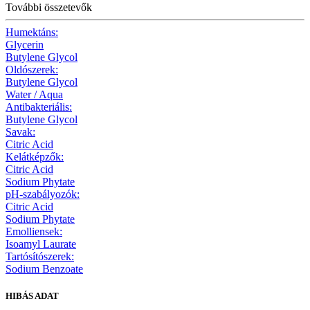
További összetevők
Humektáns:
Glycerin
Butylene Glycol
Oldószerek:
Butylene Glycol
Water / Aqua
Antibakteriális:
Butylene Glycol
Savak:
Citric Acid
Kelátképzők:
Citric Acid
Sodium Phytate
pH-szabályozók:
Citric Acid
Sodium Phytate
Emolliensek:
Isoamyl Laurate
Tartósítószerek:
Sodium Benzoate
HIBÁS ADAT