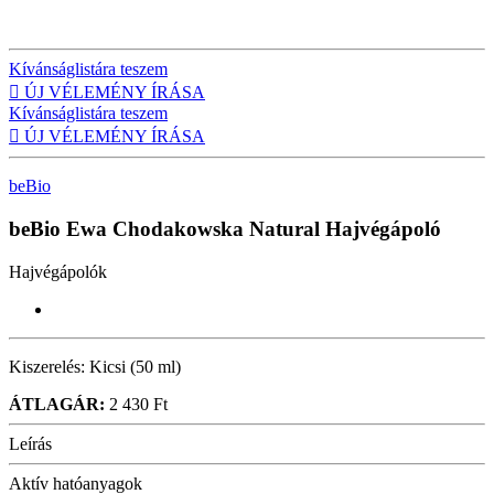
Kívánságlistára teszem

ÚJ VÉLEMÉNY ÍRÁSA
Kívánságlistára teszem

ÚJ VÉLEMÉNY ÍRÁSA
beBio
beBio Ewa Chodakowska Natural
Hajvégápoló
Hajvégápolók
Kiszerelés:
Kicsi (50 ml)
ÁTLAGÁR:
2 430 Ft
Leírás
Aktív hatóanyagok