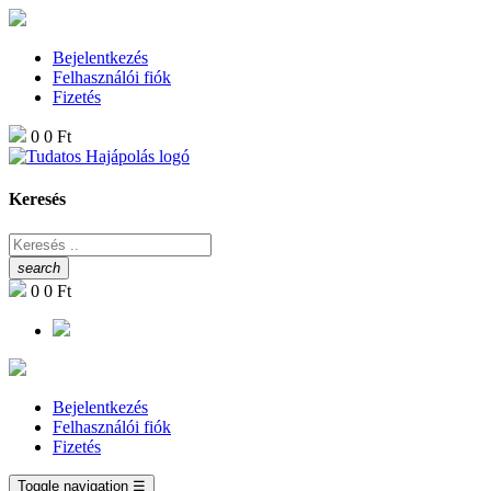
Bejelentkezés
Felhasználói fiók
Fizetés
0
0 Ft
Keresés
search
0
0 Ft
Bejelentkezés
Felhasználói fiók
Fizetés
Toggle navigation
☰