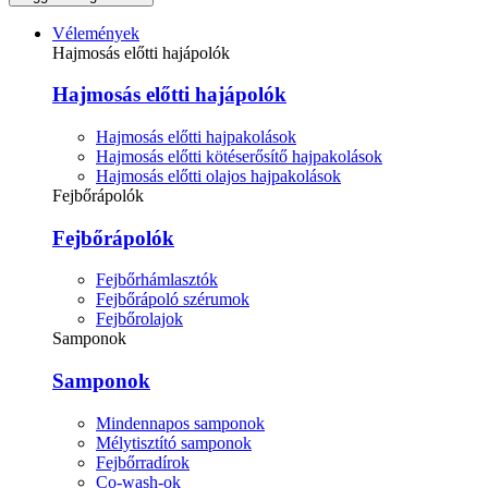
Vélemények
Hajmosás előtti hajápolók
Hajmosás előtti hajápolók
Hajmosás előtti hajpakolások
Hajmosás előtti kötéserősítő hajpakolások
Hajmosás előtti olajos hajpakolások
Fejbőrápolók
Fejbőrápolók
Fejbőrhámlasztók
Fejbőrápoló szérumok
Fejbőrolajok
Samponok
Samponok
Mindennapos samponok
Mélytisztító samponok
Fejbőrradírok
Co-wash-ok