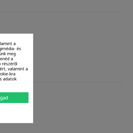
lamint a
gimédia- és
ítünk meg
tenéd a
 részéről
ért, valamint a
okie-kra
es adatok
e
ogad