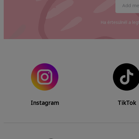
Ha értesülnél a leg
Instagram
TikTok