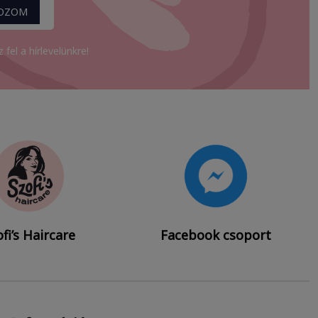
KOZOM
fel a hírlevelünkre!
fi’s Haircare
Facebook csoport