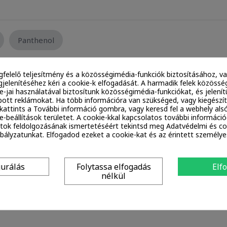
Panthenol
gfelelő teljesítmény és a közösségimédia-funkciók biztosításához, va
jelenítéséhez kéri a cookie-k elfogadását. A harmadik felek közössé
ie-jai használatával biztosítunk közösségimédia-funkciókat, és jelen
ott reklámokat. Ha több információra van szükséged, vagy kiegészí
, kattints a További információ gombra, vagy keresd fel a webhely alsó
e-beállítások területet. A cookie-kkal kapcsolatos további információ
tok feldolgozásának ismertetéséért tekintsd meg Adatvédelmi és co
ályzatunkat. Elfogadod ezeket a cookie-kat és az érintett személy
Maltitol
Propanediol
Xylitol
Xylitylglucosid
gurálás
Folytassa elfogadás
Elf
nélkül