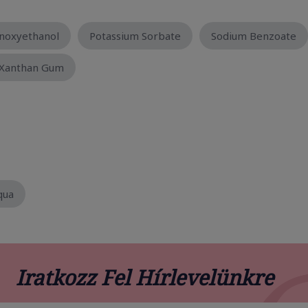
noxyethanol
Potassium Sorbate
Sodium Benzoate
Xanthan Gum
qua
Iratkozz Fel Hírlevelünkre