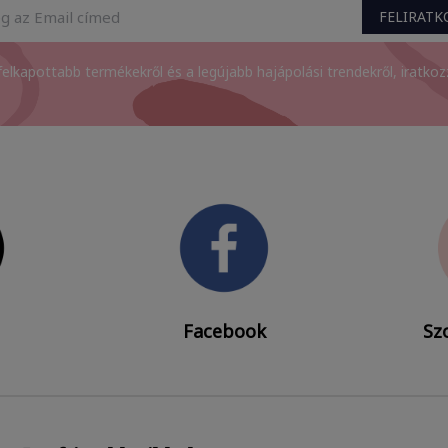
FELIRAT
felkapottabb termékekről és a legújabb hajápolási trendekről, iratkozz 
Facebook
Szo