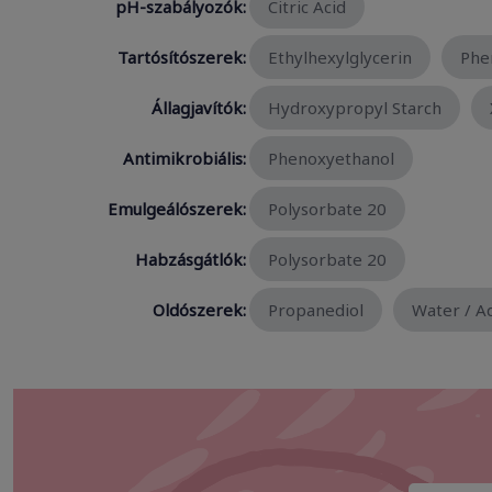
pH-szabályozók:
Citric Acid
Tartósítószerek:
Ethylhexylglycerin
Phe
Állagjavítók:
Hydroxypropyl Starch
Antimikrobiális:
Phenoxyethanol
Emulgeálószerek:
Polysorbate 20
Habzásgátlók:
Polysorbate 20
Oldószerek:
Propanediol
Water / A