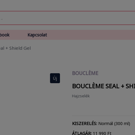
book
Kapcsolat
l + Shield Gel
BOUCLÈME
Új
BOUCLÈME SEAL + SH
Hajzselék
KISZERELÉS:
Normál (300 ml)
ÁTLAGÁR:
11 990 Ft