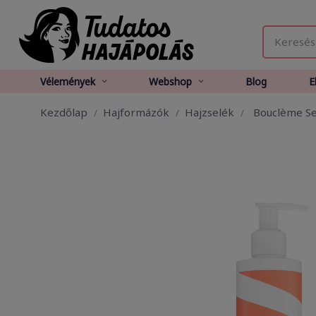
Vélemények
Webshop
Blog
E
Kezdőlap
Hajformázók
Hajzselék
Bouclème Sea