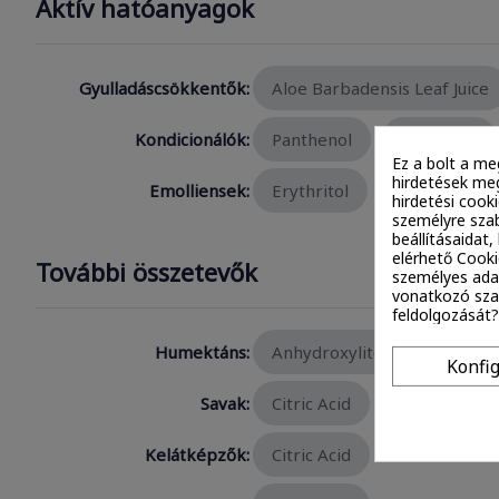
Aktív hatóanyagok
Gyulladáscsökkentők:
Aloe Barbadensis Leaf Juice
Kondicionálók:
Panthenol
Erythritol
Ez a bolt a me
hirdetések meg
Emolliensek:
Erythritol
hirdetési cook
személyre szab
beállításaidat
elérhető Cooki
További összetevők
személyes ada
vonatkozó szab
feldolgozását?
Humektáns:
Anhydroxylitol
Inulin
Konfi
Savak:
Citric Acid
Kelátképzők:
Citric Acid