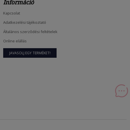
Információ
Kapcsolat
Hajnövesztő Kihívás: 10 Hét, Amiben...
Adatkezelési tájékoztató
febr
24, 2026
Általános szerződési feltételek
Online elállás
A Hajnövesztés Tudománya És A Belső...
JAVASOLJ EGY TERMÉKET!
febr
23, 2026