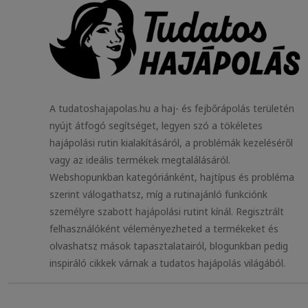
A tudatoshajapolas.hu a haj- és fejbőrápolás területén
nyújt átfogó segítséget, legyen szó a tökéletes
hajápolási rutin kialakításáról, a problémák kezeléséről
vagy az ideális termékek megtalálásáról.
Webshopunkban kategóriánként, hajtípus és probléma
szerint válogathatsz, míg a rutinajánló funkciónk
személyre szabott hajápolási rutint kínál. Regisztrált
felhasználóként véleményezheted a termékeket és
olvashatsz mások tapasztalatairól, blogunkban pedig
inspiráló cikkek várnak a tudatos hajápolás világából.