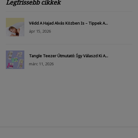
Legfrissebb cikkek
Védd A Hajad Alvás Közben Is – Tippek A...
ápr
15, 2026
Tangle Teezer Útmutató: Így Válaszd Ki A...
márc
11, 2026