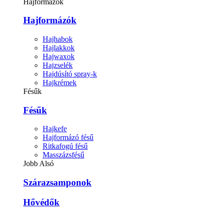
Hajformázók
Hajformázók
Hajhabok
Hajlakkok
Hajwaxok
Hajzselék
Hajdúsító spray-k
Hajkrémek
Fésűk
Fésűk
Hajkefe
Hajformázó fésű
Ritkafogú fésű
Masszázsfésű
Jobb Alsó
Szárazsamponok
Hővédők