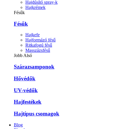
Hajdúsító spray-k
Hajkrémek
Fésűk
Fésűk
Hajkefe
Hajformázó fésű
Ritkafogú fésű
Masszázsfésű
Jobb Alsó
Szárazsamponok
Hővédők
UV-védők
Hajfestékek
Hajtípus csomagok
Blog