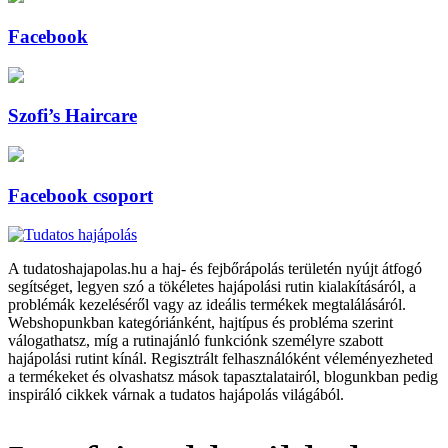
Facebook
Szofi’s Haircare
Facebook csoport
A tudatoshajapolas.hu a haj- és fejbőrápolás területén nyújt átfogó
segítséget, legyen szó a tökéletes hajápolási rutin kialakításáról, a
problémák kezeléséről vagy az ideális termékek megtalálásáról.
Webshopunkban kategóriánként, hajtípus és probléma szerint
válogathatsz, míg a rutinajánló funkciónk személyre szabott
hajápolási rutint kínál. Regisztrált felhasználóként véleményezheted
a termékeket és olvashatsz mások tapasztalatairól, blogunkban pedig
inspiráló cikkek várnak a tudatos hajápolás világából.