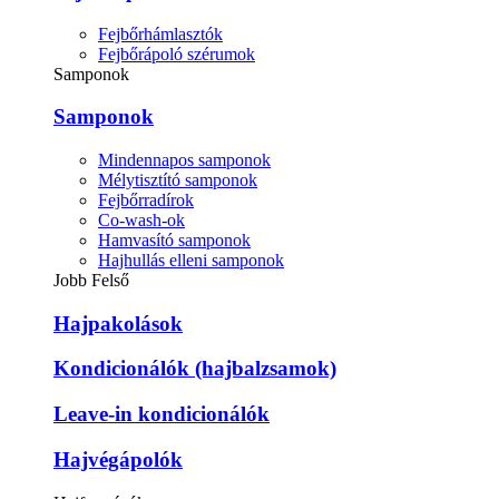
Fejbőrhámlasztók
Fejbőrápoló szérumok
Samponok
Samponok
Mindennapos samponok
Mélytisztító samponok
Fejbőrradírok
Co-wash-ok
Hamvasító samponok
Hajhullás elleni samponok
Jobb Felső
Hajpakolások
Kondicionálók (hajbalzsamok)
Leave-in kondicionálók
Hajvégápolók