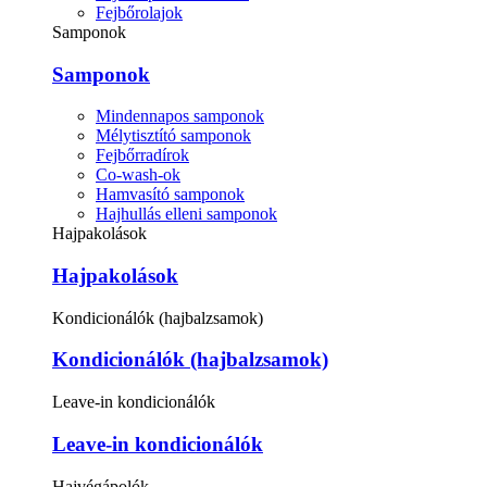
Fejbőrolajok
Samponok
Samponok
Mindennapos samponok
Mélytisztító samponok
Fejbőrradírok
Co-wash-ok
Hamvasító samponok
Hajhullás elleni samponok
Hajpakolások
Hajpakolások
Kondicionálók (hajbalzsamok)
Kondicionálók (hajbalzsamok)
Leave-in kondicionálók
Leave-in kondicionálók
Hajvégápolók