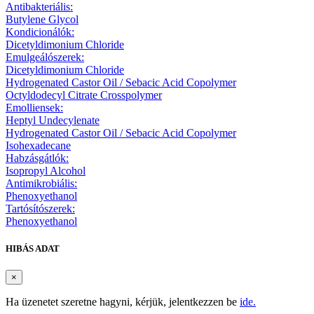
Antibakteriális:
Butylene Glycol
Kondicionálók:
Dicetyldimonium Chloride
Emulgeálószerek:
Dicetyldimonium Chloride
Hydrogenated Castor Oil / Sebacic Acid Copolymer
Octyldodecyl Citrate Crosspolymer
Emolliensek:
Heptyl Undecylenate
Hydrogenated Castor Oil / Sebacic Acid Copolymer
Isohexadecane
Habzásgátlók:
Isopropyl Alcohol
Antimikrobiális:
Phenoxyethanol
Tartósítószerek:
Phenoxyethanol
HIBÁS ADAT
×
Ha üzenetet szeretne hagyni, kérjük, jelentkezzen be
ide.