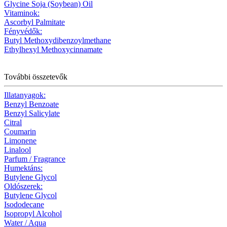
Glycine Soja (Soybean) Oil
Vitaminok:
Ascorbyl Palmitate
Fényvédők:
Butyl Methoxydibenzoylmethane
Ethylhexyl Methoxycinnamate
További összetevők
Illatanyagok:
Benzyl Benzoate
Benzyl Salicylate
Citral
Coumarin
Limonene
Linalool
Parfum / Fragrance
Humektáns:
Butylene Glycol
Oldószerek:
Butylene Glycol
Isododecane
Isopropyl Alcohol
Water / Aqua