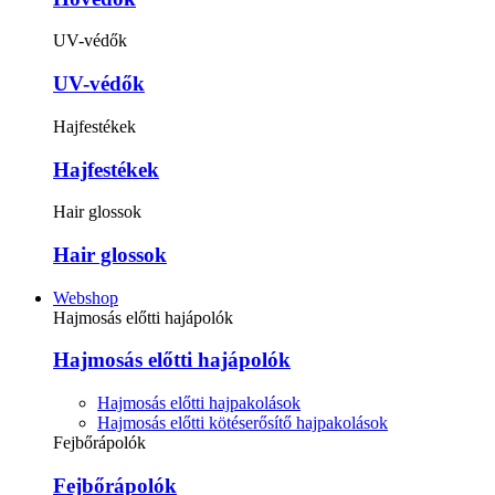
UV-védők
UV-védők
Hajfestékek
Hajfestékek
Hair glossok
Hair glossok
Webshop
Hajmosás előtti hajápolók
Hajmosás előtti hajápolók
Hajmosás előtti hajpakolások
Hajmosás előtti kötéserősítő hajpakolások
Fejbőrápolók
Fejbőrápolók