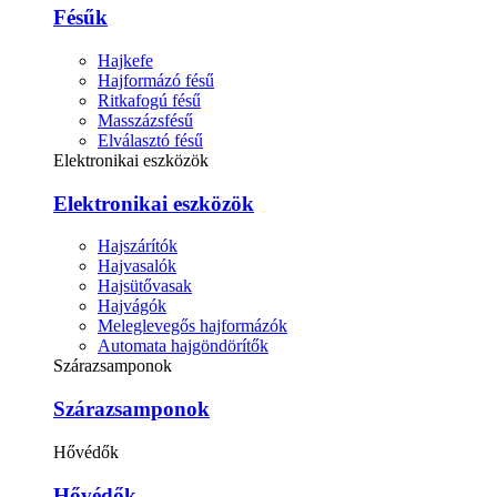
Fésűk
Hajkefe
Hajformázó fésű
Ritkafogú fésű
Masszázsfésű
Elválasztó fésű
Elektronikai eszközök
Elektronikai eszközök
Hajszárítók
Hajvasalók
Hajsütővasak
Hajvágók
Meleglevegős hajformázók
Automata hajgöndörítők
Szárazsamponok
Szárazsamponok
Hővédők
Hővédők