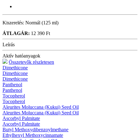
Kiszerelés:
Normál (125 ml)
ÁTLAGÁR:
12 390 Ft
Leírás
Aktív hatóanyagok
Összetevők részletesen
Dimethicone
Dimethicone
Dimethicone
Panthenol
Panthenol
Tocopherol
Tocopherol
Aleurites Moluccana (Kukui) Seed Oil
Aleurites Moluccana (Kukui) Seed Oil
Ascorbyl Palmitate
Ascorbyl Palmitate
Butyl Methoxydibenzoylmethane
Ethylhexyl Methoxycinnamate