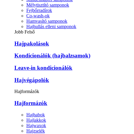
Mélytisztító samponok
Fejbőrradírok
Co-wash-ok
Hamvasító samponok
Hajhullás elleni samponok
Jobb Felső
Hajpakolások
Kondicionálók (hajbalzsamok)
Leave-in kondicionálók
Hajvégápolók
Hajformázók
Hajformázók
Hajhabok
Hajlakkok
Hajwaxok
Hajzselék