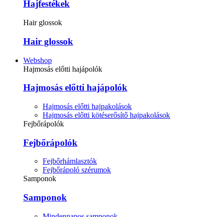
Hajfestékek
Hair glossok
Hair glossok
Webshop
Hajmosás előtti hajápolók
Hajmosás előtti hajápolók
Hajmosás előtti hajpakolások
Hajmosás előtti kötéserősítő hajpakolások
Fejbőrápolók
Fejbőrápolók
Fejbőrhámlasztók
Fejbőrápoló szérumok
Samponok
Samponok
Mindennapos samponok