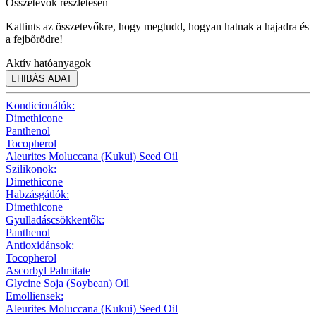
Összetevők részletesen
Kattints az összetevőkre, hogy megtudd, hogyan hatnak a hajadra és
a fejbőrödre!
Aktív hatóanyagok

HIBÁS ADAT
Kondicionálók:
Dimethicone
Panthenol
Tocopherol
Aleurites Moluccana (Kukui) Seed Oil
Szilikonok:
Dimethicone
Habzásgátlók:
Dimethicone
Gyulladáscsökkentők:
Panthenol
Antioxidánsok:
Tocopherol
Ascorbyl Palmitate
Glycine Soja (Soybean) Oil
Emolliensek:
Aleurites Moluccana (Kukui) Seed Oil