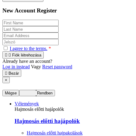
New Account Register
I agree to the terms.
*


Fiók létrehozása
Already have an account?
Log in instead
Vagy
Reset password

Bezár
×
Mégse
Rendben
Vélemények
Hajmosás előtti hajápolók
Hajmosás előtti hajápolók
Hajmosás előtti hajpakolások