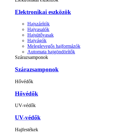
Elektronikai eszközök
Hajszárítók
Hajvasalók
Hajsütővasak
Hajvágók
Meleglevegős hajformázók
Automata hajgöndörítők
Szárazsamponok
Szárazsamponok
Hővédők
Hővédők
UV-védők
UV-védők
Hajfestékek