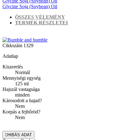
Glycine Soja (Soybean) Oil
Glycine Soja (Soybean) Oil
ÖSSZES VÉLEMÉNY
TERMÉK RÉSZLETEI
Cikkszám
1329
Adatlap
Kiszerelés
Normál
Mennyiségi egység
125 ml
Hajszál vastagsága
minden
Károsodott a hajad?
Nem
Korpás a fejbőröd?
Nem

HIBÁS ADAT