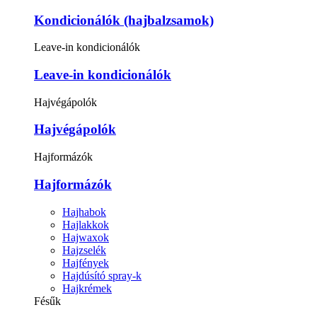
Kondicionálók (hajbalzsamok)
Leave-in kondicionálók
Leave-in kondicionálók
Hajvégápolók
Hajvégápolók
Hajformázók
Hajformázók
Hajhabok
Hajlakkok
Hajwaxok
Hajzselék
Hajfények
Hajdúsító spray-k
Hajkrémek
Fésűk