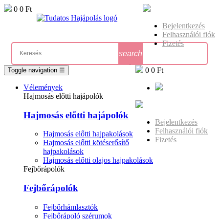
0
0 Ft
Bejelentkezés
Felhasználói fiók
Fizetés
search
0
0 Ft
Toggle navigation
☰
Vélemények
Hajmosás előtti hajápolók
Hajmosás előtti hajápolók
Bejelentkezés
Felhasználói fiók
Hajmosás előtti hajpakolások
Fizetés
Hajmosás előtti kötéserősítő
hajpakolások
Hajmosás előtti olajos hajpakolások
Fejbőrápolók
Fejbőrápolók
Fejbőrhámlasztók
Fejbőrápoló szérumok