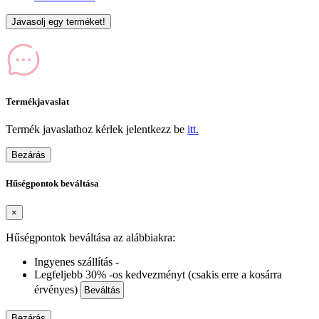
Javasolj egy terméket!
Termékjavaslat
Termék javaslathoz kérlek jelentkezz be
itt.
Bezárás
Hűségpontok beváltása
×
Hűségpontok beváltása az alábbiakra:
Ingyenes szállítás -
Legfeljebb 30% -os kedvezményt (csakis erre a kosárra
érvényes)
Beváltás
Bezárás