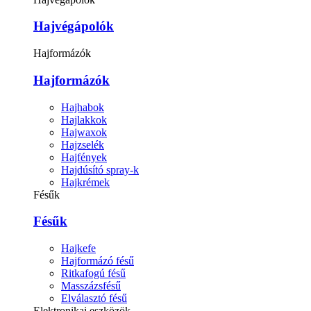
Hajvégápolók
Hajformázók
Hajformázók
Hajhabok
Hajlakkok
Hajwaxok
Hajzselék
Hajfények
Hajdúsító spray-k
Hajkrémek
Fésűk
Fésűk
Hajkefe
Hajformázó fésű
Ritkafogú fésű
Masszázsfésű
Elválasztó fésű
Elektronikai eszközök