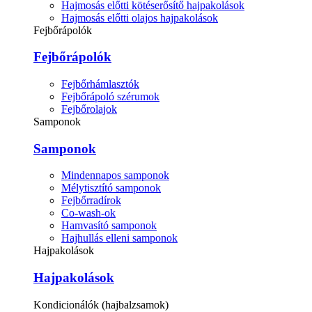
Hajmosás előtti kötéserősítő hajpakolások
Hajmosás előtti olajos hajpakolások
Fejbőrápolók
Fejbőrápolók
Fejbőrhámlasztók
Fejbőrápoló szérumok
Fejbőrolajok
Samponok
Samponok
Mindennapos samponok
Mélytisztító samponok
Fejbőrradírok
Co-wash-ok
Hamvasító samponok
Hajhullás elleni samponok
Hajpakolások
Hajpakolások
Kondicionálók (hajbalzsamok)