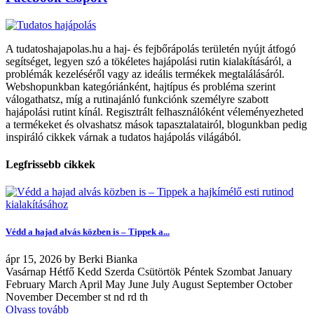
A tudatoshajapolas.hu a haj- és fejbőrápolás területén nyújt átfogó
segítséget, legyen szó a tökéletes hajápolási rutin kialakításáról, a
problémák kezeléséről vagy az ideális termékek megtalálásáról.
Webshopunkban kategóriánként, hajtípus és probléma szerint
válogathatsz, míg a rutinajánló funkciónk személyre szabott
hajápolási rutint kínál. Regisztrált felhasználóként véleményezheted
a termékeket és olvashatsz mások tapasztalatairól, blogunkban pedig
inspiráló cikkek várnak a tudatos hajápolás világából.
Legfrissebb cikkek
Védd a hajad alvás közben is – Tippek a...
ápr
15, 2026
by
Berki Bianka
Vasárnap Hétfő Kedd Szerda Csütörtök Péntek Szombat January
February March April May June July August September October
November December st nd rd th
Olvass tovább