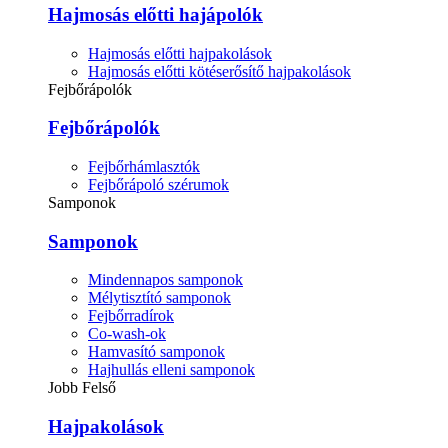
Hajmosás előtti hajápolók
Hajmosás előtti hajpakolások
Hajmosás előtti kötéserősítő hajpakolások
Fejbőrápolók
Fejbőrápolók
Fejbőrhámlasztók
Fejbőrápoló szérumok
Samponok
Samponok
Mindennapos samponok
Mélytisztító samponok
Fejbőrradírok
Co-wash-ok
Hamvasító samponok
Hajhullás elleni samponok
Jobb Felső
Hajpakolások