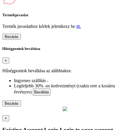
Termékjavaslat
Termék javaslathoz kérlek jelentkezz be
itt.
Bezárás
Hűségpontok beváltása
×
Hűségpontok beváltása az alábbiakra:
Ingyenes szállítás -
Legfeljebb 30% -os kedvezményt (csakis erre a kosárra
érvényes)
Beváltás
Bezárás
×
Existing Account Login
Login to your account