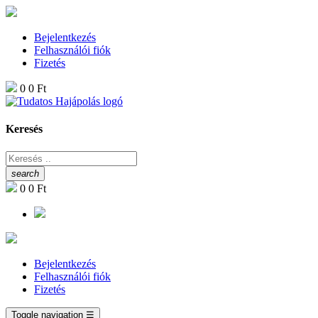
Bejelentkezés
Felhasználói fiók
Fizetés
0
0 Ft
Keresés
search
0
0 Ft
Bejelentkezés
Felhasználói fiók
Fizetés
Toggle navigation
☰