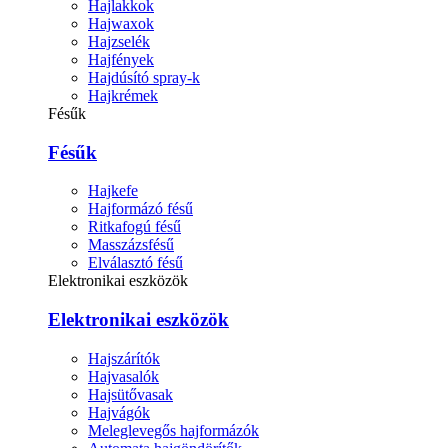
Hajlakkok
Hajwaxok
Hajzselék
Hajfények
Hajdúsító spray-k
Hajkrémek
Fésűk
Fésűk
Hajkefe
Hajformázó fésű
Ritkafogú fésű
Masszázsfésű
Elválasztó fésű
Elektronikai eszközök
Elektronikai eszközök
Hajszárítók
Hajvasalók
Hajsütővasak
Hajvágók
Meleglevegős hajformázók