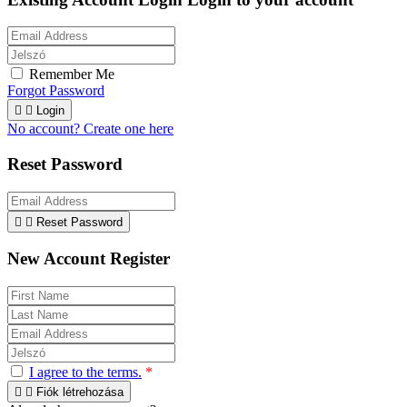
Remember Me
Forgot Password


Login
No account? Create one here
Reset Password


Reset Password
New Account Register
I agree to the terms.
*


Fiók létrehozása