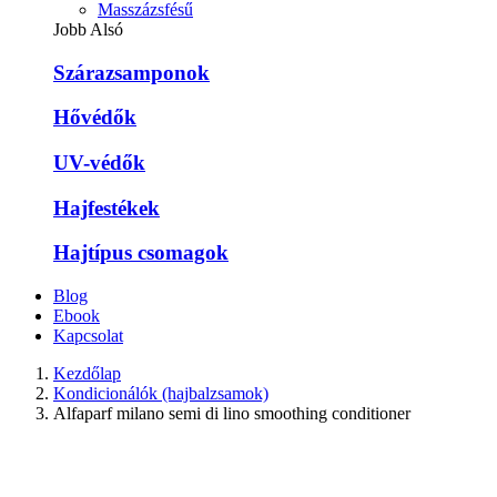
Masszázsfésű
Jobb Alsó
Szárazsamponok
Hővédők
UV-védők
Hajfestékek
Hajtípus csomagok
Blog
Ebook
Kapcsolat
Kezdőlap
Kondicionálók (hajbalzsamok)
Alfaparf milano semi di lino smoothing conditioner