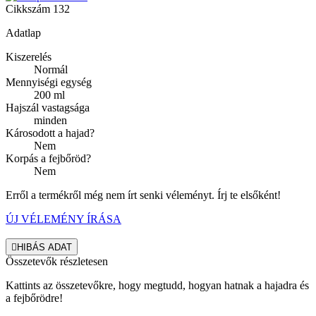
Cikkszám
132
Adatlap
Kiszerelés
Normál
Mennyiségi egység
200 ml
Hajszál vastagsága
minden
Károsodott a hajad?
Nem
Korpás a fejbőröd?
Nem
Erről a termékről még nem írt senki véleményt. Írj te elsőként!
ÚJ VÉLEMÉNY ÍRÁSA

HIBÁS ADAT
Összetevők részletesen
Kattints az összetevőkre, hogy megtudd, hogyan hatnak a hajadra és
a fejbőrödre!