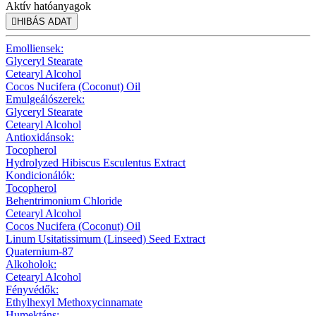
Aktív hatóanyagok

HIBÁS ADAT
Emolliensek:
Glyceryl Stearate
Cetearyl Alcohol
Cocos Nucifera (Coconut) Oil
Emulgeálószerek:
Glyceryl Stearate
Cetearyl Alcohol
Antioxidánsok:
Tocopherol
Hydrolyzed Hibiscus Esculentus Extract
Kondicionálók:
Tocopherol
Behentrimonium Chloride
Cetearyl Alcohol
Cocos Nucifera (Coconut) Oil
Linum Usitatissimum (Linseed) Seed Extract
Quaternium-87
Alkoholok:
Cetearyl Alcohol
Fényvédők:
Ethylhexyl Methoxycinnamate
Humektáns: