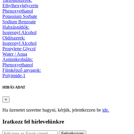
Tartósítószerek:
Ethylhexylglycerin
Phenoxyethanol
Potassium Sorbate
Sodium Benzoate
Habzásgátlók:
Isopropyl Alcohol
Oldószerek:
Isopropyl Alcohol
Propylene Glycol
Water / Aqua
Antimikrobiális:
Phenoxyethanol
Filmképző anyagok:
Polyimide-1
HIBÁS ADAT
×
Ha üzenetet szeretne hagyni, kérjük, jelentkezzen be
ide.
Iratkozz fel hírlevelünkre
Feliratkozom