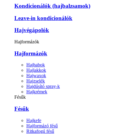
Kondicionálók (hajbalzsamok)
Leave-in kondicionálók
Hajvégápolók
Hajformázók
Hajformázók
Hajhabok
Hajlakkok
Hajwaxok
Hajzselék
Hajdúsító spray-k
Hajkrémek
Fésűk
Fésűk
Hajkefe
Hajformázó fésű
Ritkafogú fésű