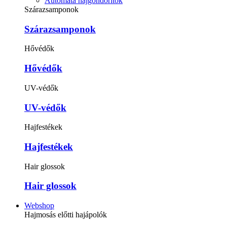
Automata hajgöndörítők
Szárazsamponok
Szárazsamponok
Hővédők
Hővédők
UV-védők
UV-védők
Hajfestékek
Hajfestékek
Hair glossok
Hair glossok
Webshop
Hajmosás előtti hajápolók