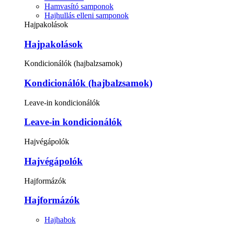
Hamvasító samponok
Hajhullás elleni samponok
Hajpakolások
Hajpakolások
Kondicionálók (hajbalzsamok)
Kondicionálók (hajbalzsamok)
Leave-in kondicionálók
Leave-in kondicionálók
Hajvégápolók
Hajvégápolók
Hajformázók
Hajformázók
Hajhabok