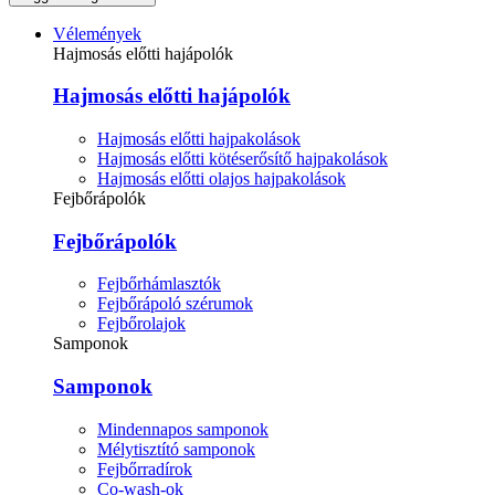
Vélemények
Hajmosás előtti hajápolók
Hajmosás előtti hajápolók
Hajmosás előtti hajpakolások
Hajmosás előtti kötéserősítő hajpakolások
Hajmosás előtti olajos hajpakolások
Fejbőrápolók
Fejbőrápolók
Fejbőrhámlasztók
Fejbőrápoló szérumok
Fejbőrolajok
Samponok
Samponok
Mindennapos samponok
Mélytisztító samponok
Fejbőrradírok
Co-wash-ok