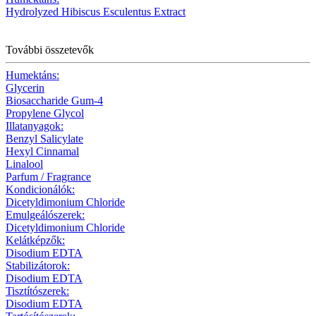
Hydrolyzed Hibiscus Esculentus Extract
További összetevők
Humektáns:
Glycerin
Biosaccharide Gum-4
Propylene Glycol
Illatanyagok:
Benzyl Salicylate
Hexyl Cinnamal
Linalool
Parfum / Fragrance
Kondicionálók:
Dicetyldimonium Chloride
Emulgeálószerek:
Dicetyldimonium Chloride
Kelátképzők:
Disodium EDTA
Stabilizátorok:
Disodium EDTA
Tisztítószerek:
Disodium EDTA