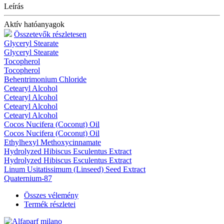
Leírás
Aktív hatóanyagok
Összetevők részletesen
Glyceryl Stearate
Glyceryl Stearate
Tocopherol
Tocopherol
Behentrimonium Chloride
Cetearyl Alcohol
Cetearyl Alcohol
Cetearyl Alcohol
Cetearyl Alcohol
Cocos Nucifera (Coconut) Oil
Cocos Nucifera (Coconut) Oil
Ethylhexyl Methoxycinnamate
Hydrolyzed Hibiscus Esculentus Extract
Hydrolyzed Hibiscus Esculentus Extract
Linum Usitatissimum (Linseed) Seed Extract
Quaternium-87
Összes vélemény
Termék részletei