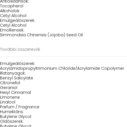
Antioxidánsok:
Tocopherol
Alkoholok:
Cetyl Alcohol
Emulgeálószerek:
Cetyl Alcohol
Emolliensek:
Simmondsia Chinensis (Jojoba) Seed Oil
További összetevők
Emulgeálószerek:
Acrylamidopropyltrimonium Chloride/Acrylamide Copolymer
Illatanyagok:
Benzyl Salicylate
Citronellol
Geraniol
Hexyl Cinnamal
Limonene
Linalool
Parfum / Fragrance
Humektáns:
Butylene Glycol
Oldószerek:
Butylene Glycol