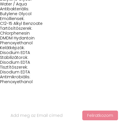
Water / Aqua
Antibakteriális:
Butylene Glycol
Emolliensek:
C12-15 Alkyl Benzoate
Tartósítószerek:
Chlorphenesin
DMDM Hydantoin
Phenoxyethanol
Kelátképzők:
Disodium EDTA
Stabilizátorok:
Disodium EDTA
Tisztítószerek:
Disodium EDTA
Antimikrobiális:
Phenoxyethanol
Iratkozz Fel Hírlevelünkre
Feliratkozom