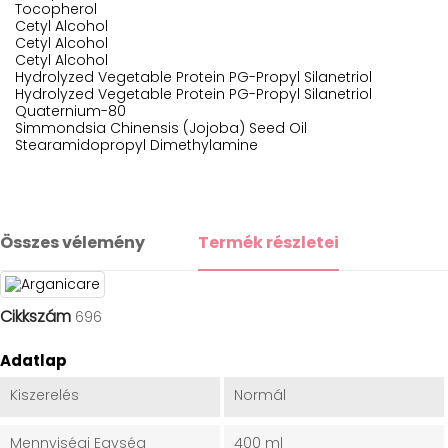
Tocopherol
Cetyl Alcohol
Cetyl Alcohol
Cetyl Alcohol
Hydrolyzed Vegetable Protein PG-Propyl Silanetriol
Hydrolyzed Vegetable Protein PG-Propyl Silanetriol
Quaternium-80
Simmondsia Chinensis (Jojoba) Seed Oil
Stearamidopropyl Dimethylamine
Összes vélemény
Termék részletei
Cikkszám
696
Adatlap
Kiszerelés
Normál
Mennyiségi Egység
400 ml