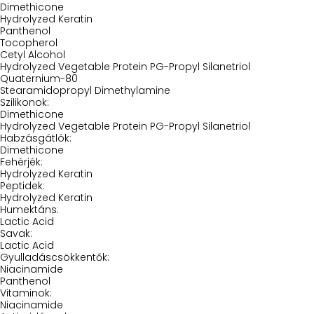
Dimethicone
Hydrolyzed Keratin
Panthenol
Tocopherol
Cetyl Alcohol
Hydrolyzed Vegetable Protein PG-Propyl Silanetriol
Quaternium-80
Stearamidopropyl Dimethylamine
Szilikonok:
Dimethicone
Hydrolyzed Vegetable Protein PG-Propyl Silanetriol
Habzásgátlók:
Dimethicone
Fehérjék:
Hydrolyzed Keratin
Peptidek:
Hydrolyzed Keratin
Humektáns:
Lactic Acid
Savak:
Lactic Acid
Gyulladáscsökkentők:
Niacinamide
Panthenol
Vitaminok:
Niacinamide