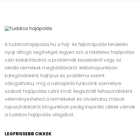
A tudatoshajapolas.hu a haj- és fejbőrápolás területén
nyújt átfogó segítséget, legyen szó a tökéletes hajápolási
rutin kialakításáról, a problémák kezeléséről vagy az
ideális termékek megtalálásáról. Webshopunkban
kategóriánként, hajtípus és probléma szerint
válogathatsz, míg a rutinajánló funkciónk személyre
szabott hajápolási rutint kínál. Regisztrált felhasználóként
véleményezheted a termékeket és olvashatsz mások
tapasztalatairól, blogunkban pedig inspiráló cikkek várnak
a tudatos hajápolás világából.
LEGFRISSEBB CIKKEK