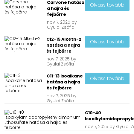
Carvone hatása
Olvass tovább
a hajra és
fejbőrre
nov
7, 2025
by
Gyulai Zsófia
C12-15 Alketh-2
Olvass tovább
hatása a hajra
és fejbőrre
nov
7, 2025
by
Gyulai Zsófia
C11-13 Isoalkane
Olvass tovább
hatása a hajra
és fejbőrre
nov
7, 2025
by
Gyulai Zsófia
C10-40
Isoalkylamidopropyle
nov
7, 2025
by
Gyulai Z