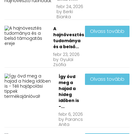
febr
24, 2026
by
Berki
Bianka
A
Olvass tovább
hajnövesztés
tudománya
és a belső...
febr
23, 2026
by
Gyulai
Zsófia
Így óvd
Olvass tovább
meg a
hajad a
hideg
időben is
-...
febr
6, 2026
by
Parancs
Anita