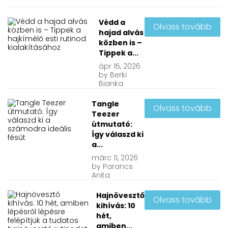
Védd a
Olvass tovább
hajad alvás
közben is –
Tippek a...
ápr
15, 2026
by
Berki
Bianka
Tangle
Olvass tovább
Teezer
útmutató:
Így válaszd ki
a...
márc
11, 2026
by
Parancs
Anita
Hajnövesztő
Olvass tovább
kihívás: 10
hét,
amiben...