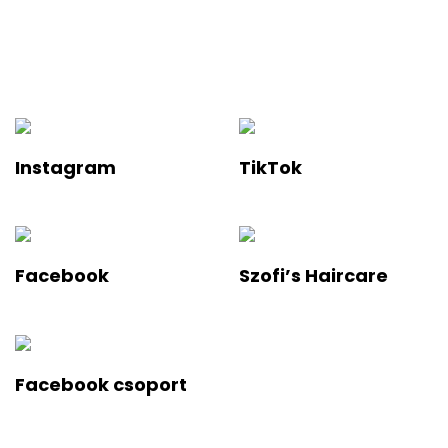
Ha értesülnél a legfelkapottabb termékekről és a legújabb
hajápolási trendekről, iratkozz fel a hírlevelünkre!
Instagram
TikTok
Facebook
Szofi’s Haircare
Facebook csoport