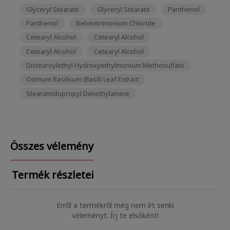
Glyceryl Stearate
Glyceryl Stearate
Panthenol
Panthenol
Behentrimonium Chloride
Cetearyl Alcohol
Cetearyl Alcohol
Cetearyl Alcohol
Cetearyl Alcohol
Distearoylethyl Hydroxyethylmonium Methosulfate
Ocimum Basilicum (Basil) Leaf Extract
Stearamidopropyl Dimethylamine
Összes vélemény
Termék részletei
Erről a termékről még nem írt senki
véleményt. Írj te elsőként!