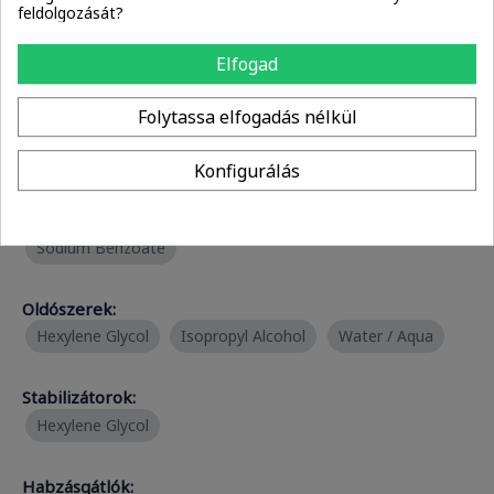
Kelátképzők:
feldolgozását?
Citric Acid
Elfogad
pH-szabályozók:
Folytassa elfogadás nélkül
Citric Acid
Konfigurálás
Tartósítószerek:
Ethylhexylglycerin
Phenoxyethanol
Sodium Benzoate
Oldószerek:
Hexylene Glycol
Isopropyl Alcohol
Water / Aqua
Stabilizátorok:
Hexylene Glycol
Habzásgátlók: