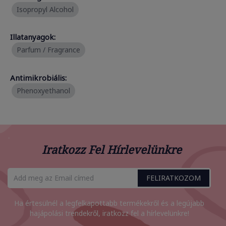
Isopropyl Alcohol
Illatanyagok:
Parfum / Fragrance
Antimikrobiális:
Phenoxyethanol
Iratkozz Fel Hírlevelünkre
FELIRATKOZOM
Ha értesülnél a legfelkapottabb termékekről és a legújabb
hajápolási trendekről, iratkozz fel a hírlevelünkre!