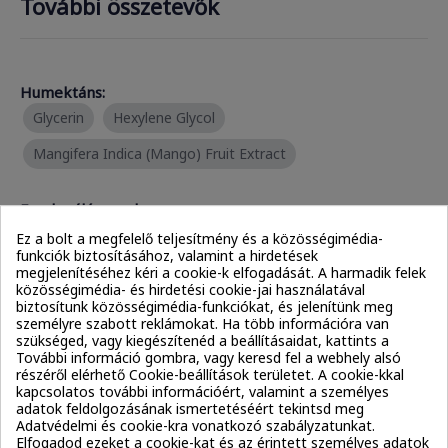
További összetevők
Humektáns:
Glycerin
Hexylene Glycol
Mangifera Indica (Mango) Fruit Extract
Emulgeálószerek:
Behenoyl PG-Trimonium Chloride
Dicaprylyl Carbonate
Ez a bolt a megfelelő teljesítmény és a közösségimédia-
funkciók biztosításához, valamint a hirdetések
megjelenítéséhez kéri a cookie-k elfogadását. A harmadik felek
Emolliensek:
közösségimédia- és hirdetési cookie-jai használatával
biztosítunk közösségimédia-funkciókat, és jelenítünk meg
C15-23 Alkane
C9-12 Alkane
Dicaprylyl Carbonate
személyre szabott reklámokat. Ha több információra van
szükséged, vagy kiegészítenéd a beállításaidat, kattints a
További információ gombra, vagy keresd fel a webhely alsó
Savak:
részéről elérhető Cookie-beállítások területet. A cookie-kkal
kapcsolatos további információért, valamint a személyes
Citric Acid
adatok feldolgozásának ismertetéséért tekintsd meg
Adatvédelmi és cookie-kra vonatkozó szabályzatunkat.
Elfogadod ezeket a cookie-kat és az érintett személyes adatok