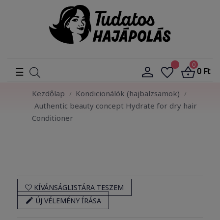
0
Toggle
☰
0 Ft
navigation
Kezdőlap
Kondicionálók (hajbalzsamok)
Authentic beauty concept Hydrate for dry hair
Conditioner
KÍVÁNSÁGLISTÁRA TESZEM

ÚJ VÉLEMÉNY ÍRÁSA