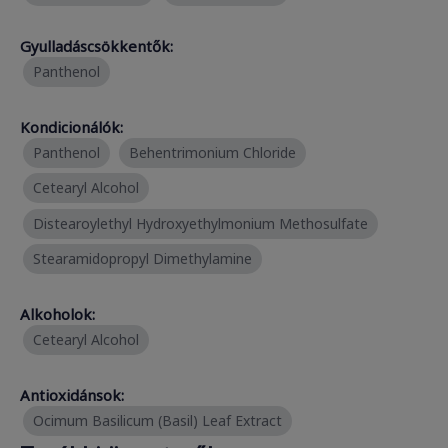
Gyulladáscsökkentők:
Panthenol
Kondicionálók:
Panthenol
Behentrimonium Chloride
Cetearyl Alcohol
Distearoylethyl Hydroxyethylmonium Methosulfate
Stearamidopropyl Dimethylamine
Alkoholok:
Cetearyl Alcohol
Antioxidánsok:
Ocimum Basilicum (Basil) Leaf Extract