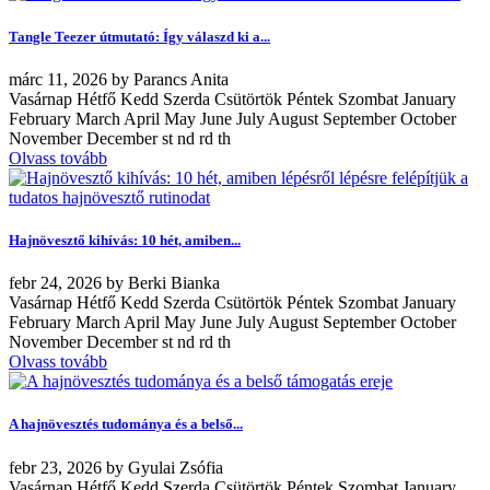
Tangle Teezer útmutató: Így válaszd ki a...
márc
11, 2026
by
Parancs Anita
Vasárnap Hétfő Kedd Szerda Csütörtök Péntek Szombat January
February March April May June July August September October
November December st nd rd th
Olvass tovább
Hajnövesztő kihívás: 10 hét, amiben...
febr
24, 2026
by
Berki Bianka
Vasárnap Hétfő Kedd Szerda Csütörtök Péntek Szombat January
February March April May June July August September October
November December st nd rd th
Olvass tovább
A hajnövesztés tudománya és a belső...
febr
23, 2026
by
Gyulai Zsófia
Vasárnap Hétfő Kedd Szerda Csütörtök Péntek Szombat January