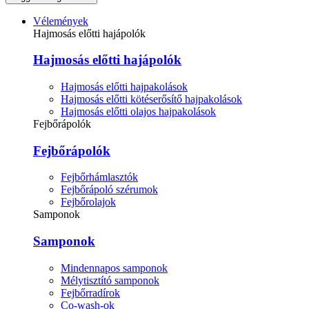
Vélemények
Hajmosás előtti hajápolók
Hajmosás előtti hajápolók
Hajmosás előtti hajpakolások
Hajmosás előtti kötéserősítő hajpakolások
Hajmosás előtti olajos hajpakolások
Fejbőrápolók
Fejbőrápolók
Fejbőrhámlasztók
Fejbőrápoló szérumok
Fejbőrolajok
Samponok
Samponok
Mindennapos samponok
Mélytisztító samponok
Fejbőrradírok
Co-wash-ok