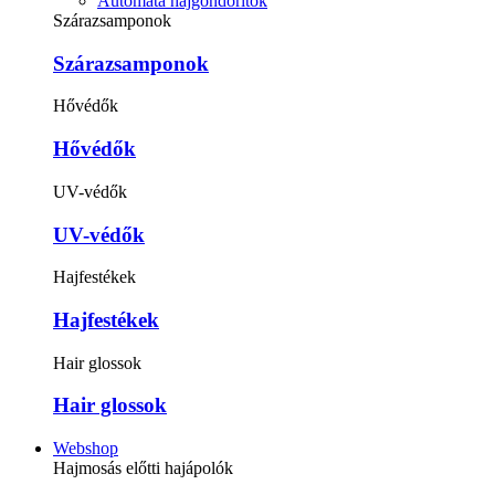
Automata hajgöndörítők
Szárazsamponok
Szárazsamponok
Hővédők
Hővédők
UV-védők
UV-védők
Hajfestékek
Hajfestékek
Hair glossok
Hair glossok
Webshop
Hajmosás előtti hajápolók