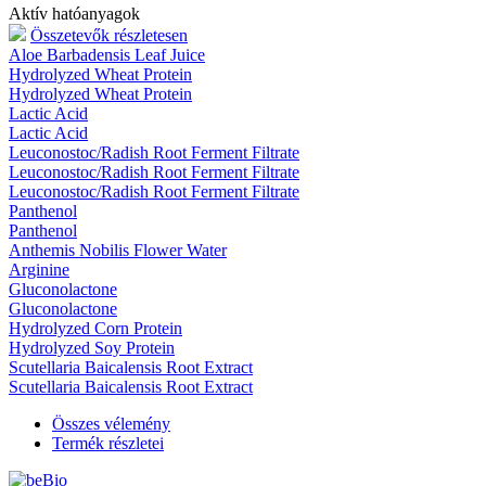
Aktív hatóanyagok
Összetevők részletesen
Aloe Barbadensis Leaf Juice
Hydrolyzed Wheat Protein
Hydrolyzed Wheat Protein
Lactic Acid
Lactic Acid
Leuconostoc/Radish Root Ferment Filtrate
Leuconostoc/Radish Root Ferment Filtrate
Leuconostoc/Radish Root Ferment Filtrate
Panthenol
Panthenol
Anthemis Nobilis Flower Water
Arginine
Gluconolactone
Gluconolactone
Hydrolyzed Corn Protein
Hydrolyzed Soy Protein
Scutellaria Baicalensis Root Extract
Scutellaria Baicalensis Root Extract
Összes vélemény
Termék részletei