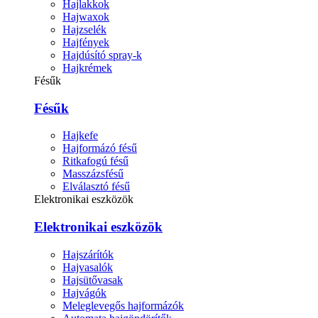
Hajlakkok
Hajwaxok
Hajzselék
Hajfények
Hajdúsító spray-k
Hajkrémek
Fésűk
Fésűk
Hajkefe
Hajformázó fésű
Ritkafogú fésű
Masszázsfésű
Elválasztó fésű
Elektronikai eszközök
Elektronikai eszközök
Hajszárítók
Hajvasalók
Hajsütővasak
Hajvágók
Meleglevegős hajformázók