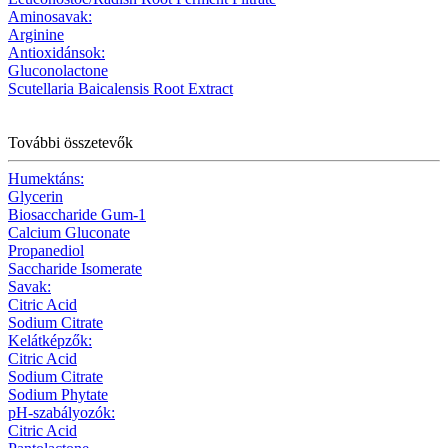
Aminosavak:
Arginine
Antioxidánsok:
Gluconolactone
Scutellaria Baicalensis Root Extract
További összetevők
Humektáns:
Glycerin
Biosaccharide Gum-1
Calcium Gluconate
Propanediol
Saccharide Isomerate
Savak:
Citric Acid
Sodium Citrate
Kelátképzők:
Citric Acid
Sodium Citrate
Sodium Phytate
pH-szabályozók:
Citric Acid