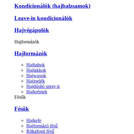
Kondicionálók (hajbalzsamok)
Leave-in kondicionálók
Hajvégápolók
Hajformázók
Hajformázók
Hajhabok
Hajlakkok
Hajwaxok
Hajzselék
Hajdúsító spray-k
Hajkrémek
Fésűk
Fésűk
Hajkefe
Hajformázó fésű
Ritkafogú fésű