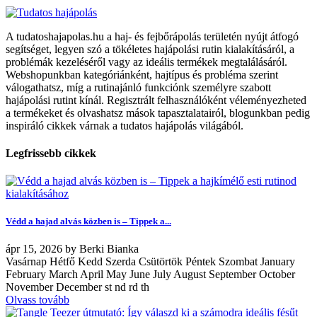
A tudatoshajapolas.hu a haj- és fejbőrápolás területén nyújt átfogó
segítséget, legyen szó a tökéletes hajápolási rutin kialakításáról, a
problémák kezeléséről vagy az ideális termékek megtalálásáról.
Webshopunkban kategóriánként, hajtípus és probléma szerint
válogathatsz, míg a rutinajánló funkciónk személyre szabott
hajápolási rutint kínál. Regisztrált felhasználóként véleményezheted
a termékeket és olvashatsz mások tapasztalatairól, blogunkban pedig
inspiráló cikkek várnak a tudatos hajápolás világából.
Legfrissebb cikkek
Védd a hajad alvás közben is – Tippek a...
ápr
15, 2026
by
Berki Bianka
Vasárnap Hétfő Kedd Szerda Csütörtök Péntek Szombat January
February March April May June July August September October
November December st nd rd th
Olvass tovább