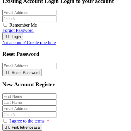
Existing Account Login
Login to your account
Remember Me
Forgot Password


Login
No account? Create one here
Reset Password


Reset Password
New Account Register
I agree to the terms.
*


Fiók létrehozása