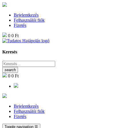
Bejelentkezés
Felhasználói fiók
Fizetés
0
0 Ft
Keresés
search
0
0 Ft
Bejelentkezés
Felhasználói fiók
Fizetés
Toggle navigation
☰