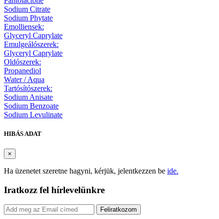
Pantolactone
Sodium Citrate
Sodium Phytate
Emolliensek:
Glyceryl Caprylate
Emulgeálószerek:
Glyceryl Caprylate
Oldószerek:
Propanediol
Water / Aqua
Tartósítószerek:
Sodium Anisate
Sodium Benzoate
Sodium Levulinate
HIBÁS ADAT
×
Ha üzenetet szeretne hagyni, kérjük, jelentkezzen be
ide.
Iratkozz fel hírlevelünkre
Feliratkozom