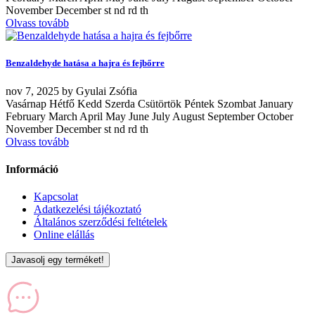
November December st nd rd th
Olvass tovább
Benzaldehyde hatása a hajra és fejbőrre
nov
7, 2025
by
Gyulai Zsófia
Vasárnap Hétfő Kedd Szerda Csütörtök Péntek Szombat January
February March April May June July August September October
November December st nd rd th
Olvass tovább
Információ
Kapcsolat
Adatkezelési tájékoztató
Általános szerződési feltételek
Online elállás
Javasolj egy terméket!