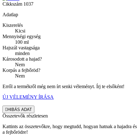
Cikkszám
1037
Adatlap
Kiszerelés
Kicsi
Mennyiségi egység
100 ml
Hajszál vastagsága
minden
Károsodott a hajad?
Nem
Korpás a fejbőröd?
Nem
Erről a termékről még nem írt senki véleményt. Írj te elsőként!
ÚJ VÉLEMÉNY ÍRÁSA

HIBÁS ADAT
Összetevők részletesen
Kattints az összetevőkre, hogy megtudd, hogyan hatnak a hajadra és
a fejbőrödre!