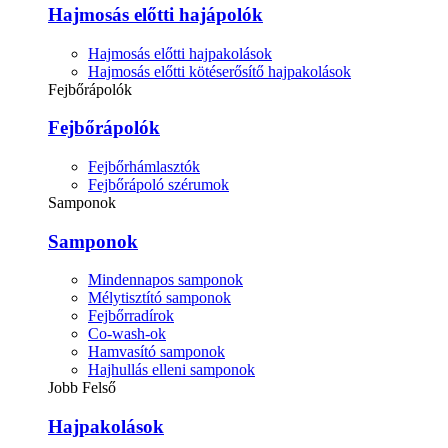
Hajmosás előtti hajápolók
Hajmosás előtti hajpakolások
Hajmosás előtti kötéserősítő hajpakolások
Fejbőrápolók
Fejbőrápolók
Fejbőrhámlasztók
Fejbőrápoló szérumok
Samponok
Samponok
Mindennapos samponok
Mélytisztító samponok
Fejbőrradírok
Co-wash-ok
Hamvasító samponok
Hajhullás elleni samponok
Jobb Felső
Hajpakolások