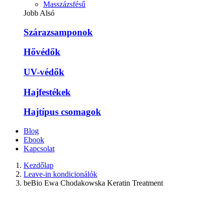
Masszázsfésű
Jobb Alsó
Szárazsamponok
Hővédők
UV-védők
Hajfestékek
Hajtípus csomagok
Blog
Ebook
Kapcsolat
Kezdőlap
Leave-in kondicionálók
beBio Ewa Chodakowska Keratin Treatment