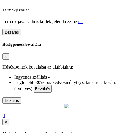
Termékjavaslat
Termék javaslathoz kérlek jelentkezz be
itt.
Bezárás
Hűségpontok beváltása
×
Hűségpontok beváltása az alábbiakra:
Ingyenes szállítás -
Legfeljebb 30% -os kedvezményt (csakis erre a kosárra
érvényes)
Beváltás
Bezárás

×