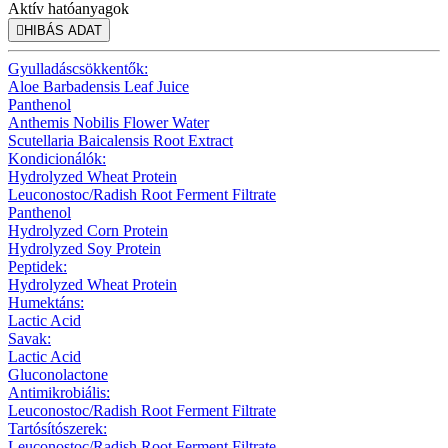
Aktív hatóanyagok

HIBÁS ADAT
Gyulladáscsökkentők:
Aloe Barbadensis Leaf Juice
Panthenol
Anthemis Nobilis Flower Water
Scutellaria Baicalensis Root Extract
Kondicionálók:
Hydrolyzed Wheat Protein
Leuconostoc/Radish Root Ferment Filtrate
Panthenol
Hydrolyzed Corn Protein
Hydrolyzed Soy Protein
Peptidek:
Hydrolyzed Wheat Protein
Humektáns:
Lactic Acid
Savak:
Lactic Acid
Gluconolactone
Antimikrobiális:
Leuconostoc/Radish Root Ferment Filtrate
Tartósítószerek:
Leuconostoc/Radish Root Ferment Filtrate