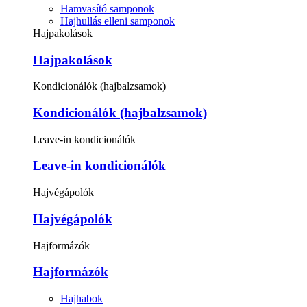
Hamvasító samponok
Hajhullás elleni samponok
Hajpakolások
Hajpakolások
Kondicionálók (hajbalzsamok)
Kondicionálók (hajbalzsamok)
Leave-in kondicionálók
Leave-in kondicionálók
Hajvégápolók
Hajvégápolók
Hajformázók
Hajformázók
Hajhabok