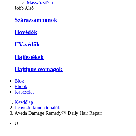
Masszázsfésű
Jobb Alsó
Szárazsamponok
Hővédők
UV-védők
Hajfestékek
Hajtípus csomagok
Blog
Ebook
Kapcsolat
Kezdőlap
Leave-in kondicionálók
Aveda Damage Remedy™ Daily Hair Repair
Új