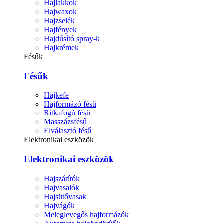
Hajlakkok
Hajwaxok
Hajzselék
Hajfények
Hajdúsító spray-k
Hajkrémek
Fésűk
Fésűk
Hajkefe
Hajformázó fésű
Ritkafogú fésű
Masszázsfésű
Elválasztó fésű
Elektronikai eszközök
Elektronikai eszközök
Hajszárítók
Hajvasalók
Hajsütővasak
Hajvágók
Meleglevegős hajformázók