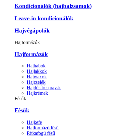
Kondicionálók (hajbalzsamok)
Leave-in kondicionálók
Hajvégápolók
Hajformázók
Hajformázók
Hajhabok
Hajlakkok
Hajwaxok
Hajzselék
Hajdúsító spray-k
Hajkrémek
Fésűk
Fésűk
Hajkefe
Hajformázó fésű
Ritkafogú fésű