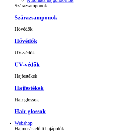
Automata hajgöndörítők
Szárazsamponok
Szárazsamponok
Hővédők
Hővédők
UV-védők
UV-védők
Hajfestékek
Hajfestékek
Hair glossok
Hair glossok
Webshop
Hajmosás előtti hajápolók