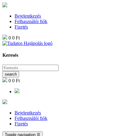
Bejelentkezés
Felhasználói fiók
Fizetés
0
0 Ft
Keresés
search
0
0 Ft
Bejelentkezés
Felhasználói fiók
Fizetés
Toggle navigation
☰