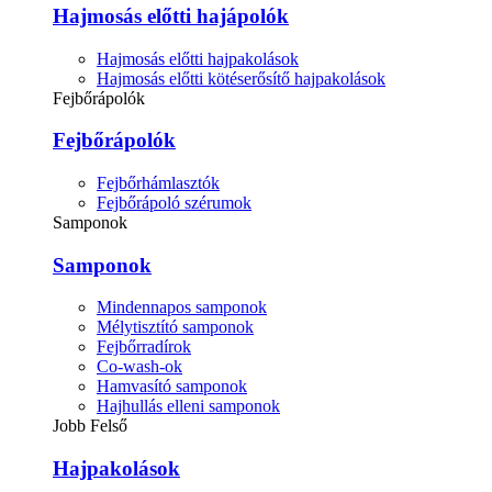
Hajmosás előtti hajápolók
Hajmosás előtti hajpakolások
Hajmosás előtti kötéserősítő hajpakolások
Fejbőrápolók
Fejbőrápolók
Fejbőrhámlasztók
Fejbőrápoló szérumok
Samponok
Samponok
Mindennapos samponok
Mélytisztító samponok
Fejbőrradírok
Co-wash-ok
Hamvasító samponok
Hajhullás elleni samponok
Jobb Felső
Hajpakolások