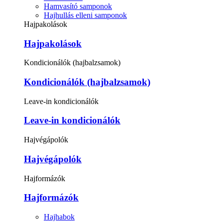
Hamvasító samponok
Hajhullás elleni samponok
Hajpakolások
Hajpakolások
Kondicionálók (hajbalzsamok)
Kondicionálók (hajbalzsamok)
Leave-in kondicionálók
Leave-in kondicionálók
Hajvégápolók
Hajvégápolók
Hajformázók
Hajformázók
Hajhabok