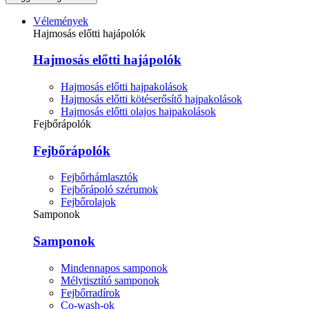
Vélemények
Hajmosás előtti hajápolók
Hajmosás előtti hajápolók
Hajmosás előtti hajpakolások
Hajmosás előtti kötéserősítő hajpakolások
Hajmosás előtti olajos hajpakolások
Fejbőrápolók
Fejbőrápolók
Fejbőrhámlasztók
Fejbőrápoló szérumok
Fejbőrolajok
Samponok
Samponok
Mindennapos samponok
Mélytisztító samponok
Fejbőrradírok
Co-wash-ok