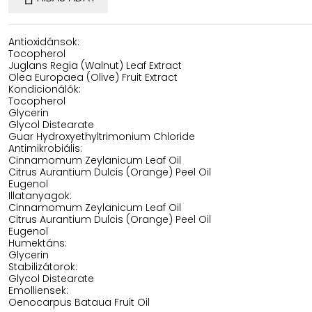
Antioxidánsok:
Tocopherol
Juglans Regia (Walnut) Leaf Extract
Olea Europaea (Olive) Fruit Extract
Kondicionálók:
Tocopherol
Glycerin
Glycol Distearate
Guar Hydroxyethyltrimonium Chloride
Antimikrobiális:
Cinnamomum Zeylanicum Leaf Oil
Citrus Aurantium Dulcis (Orange) Peel Oil
Eugenol
Illatanyagok:
Cinnamomum Zeylanicum Leaf Oil
Citrus Aurantium Dulcis (Orange) Peel Oil
Eugenol
Humektáns:
Glycerin
Stabilizátorok:
Glycol Distearate
Emolliensek:
Oenocarpus Bataua Fruit Oil