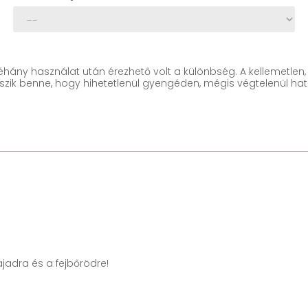
éhány használat után érezhető volt a különbség. A kellemetlen,
szik benne, hogy hihetetlenül gyengéden, mégis végtelenül hat
jadra és a fejbőrödre!