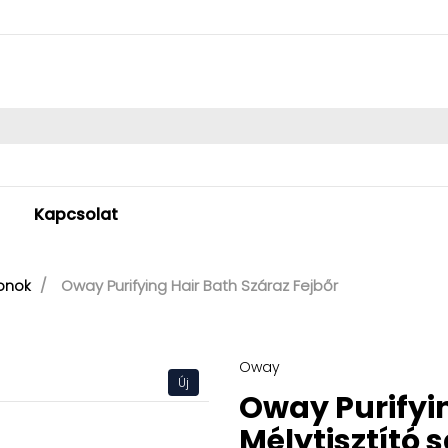
Kapcsolat
Oway Purifying Hair Bath Száraz Fejbőr
onok
Oway
Új
Oway Purifyin
Mélytisztító