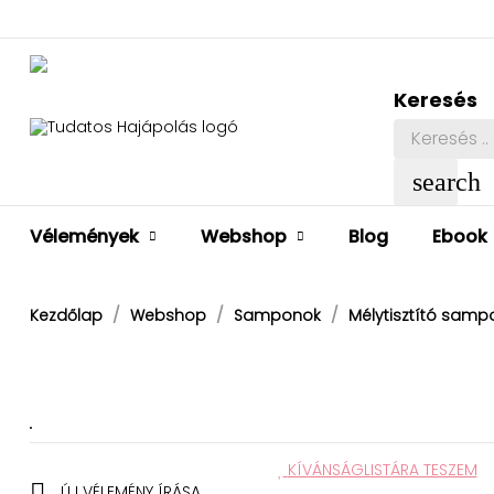
Keresés
search
Vélemények
Webshop
Blog
Ebook
Kezdőlap
Webshop
Samponok
Mélytisztító samp
KÍVÁNSÁGLISTÁRA TESZEM

ÚJ VÉLEMÉNY ÍRÁSA