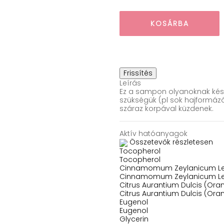
KOSÁRBA
Leírás
Ez a sampon olyanoknak készül
szükségük (pl sok hajformá
száraz korpával küzdenek.
Aktív hatóanyagok
Összetevők részletesen
Tocopherol
Tocopherol
Cinnamomum Zeylanicum Lea
Cinnamomum Zeylanicum Lea
Citrus Aurantium Dulcis (Oran
Citrus Aurantium Dulcis (Oran
Eugenol
Eugenol
Glycerin