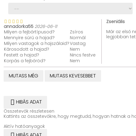
Zseniális
annadorka55
2026-06-11
Már az első n
Milyen a fejbőrtípusod?
Zsíros
legjobban tet
Mennyire sűrű a hajad?
Normál
Milyen vastagok a hajszálaid?
Vastag
Károsodott a hajad?
Nem
Festett a hajad?
Nincs festve
Korpás a fejbőröd?
Nem
MUTASS MÉG
MUTASS KEVESEBBET

HIBÁS ADAT
Összetevők részletesen
Kattints az összetevőkre, hogy megtudd, hogyan hatnak a ha
Aktív hatóanyagok

HIBÁS ADAT