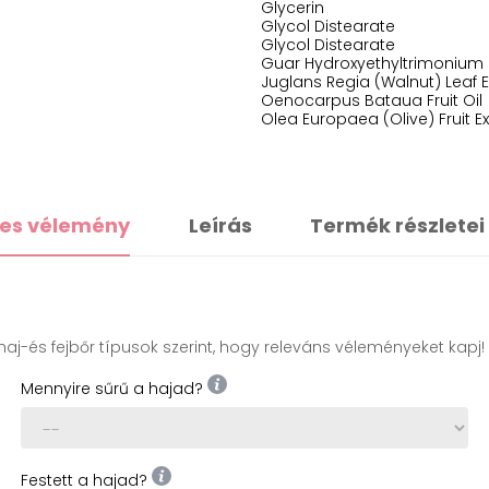
Glycerin
Glycol Distearate
Glycol Distearate
Guar Hydroxyethyltrimonium 
Juglans Regia (Walnut) Leaf E
Oenocarpus Bataua Fruit Oil
Olea Europaea (Olive) Fruit Ex
es vélemény
Leírás
Termék részletei
aj-és fejbőr típusok szerint, hogy releváns véleményeket kapj!
Mennyire sűrű a hajad?
Festett a hajad?