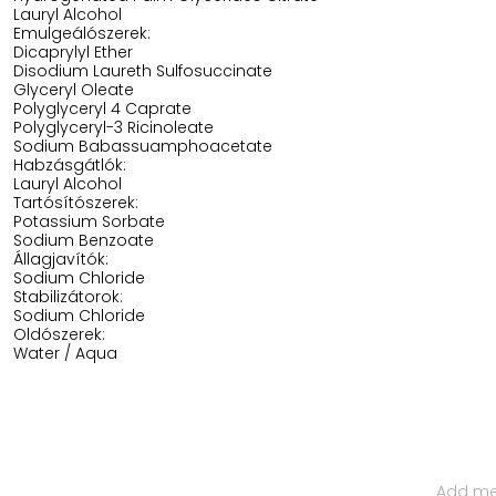
Lauryl Alcohol
Emulgeálószerek:
Dicaprylyl Ether
Disodium Laureth Sulfosuccinate
Glyceryl Oleate
Polyglyceryl 4 Caprate
Polyglyceryl-3 Ricinoleate
Sodium Babassuamphoacetate
Habzásgátlók:
Lauryl Alcohol
Tartósítószerek:
Potassium Sorbate
Sodium Benzoate
Állagjavítók:
Sodium Chloride
Stabilizátorok:
Sodium Chloride
Oldószerek:
Water / Aqua
Iratkozz Fel Hírlevelünkre