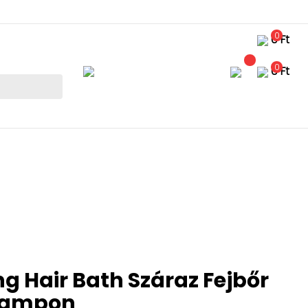
0
0 Ft
0
0 Ft
g Hair Bath Száraz Fejbőr
 sampon