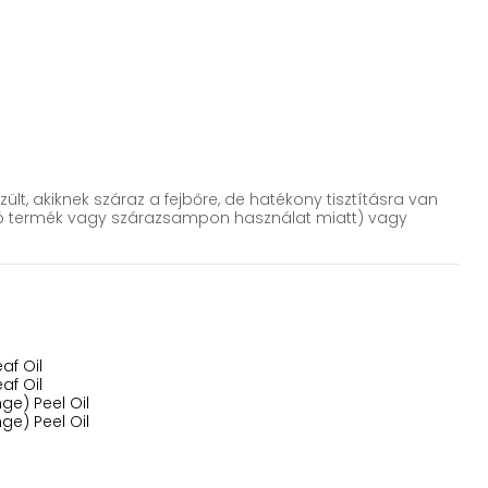
t, akiknek száraz a fejbőre, de hatékony tisztításra van
zó termék vagy szárazsampon használat miatt) vagy
f Oil
f Oil
ge) Peel Oil
ge) Peel Oil