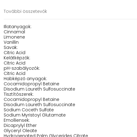
További összetevők
Illatanyagok:
Cinnamal
Limonene
Vanillin
Savak:
Citric Acid
Kelátképzők:
Citric Acid
pH-szabályozók:
Citric Acid
Habképző anyagok:
Cocamidopropyl Betaine
Disodium Laureth Sulfosuccinate
Tisztítószerek:
Cocamidopropyl Betaine
Disodium Laureth Sulfosuccinate
Sodium Coceth Sulfate
Sodium Myristoyl Glutamate
Emolliensek:
Dicaprylyl Ether
Glyceryl Oleate
Hydrogenated Palm Glycerides Citrate