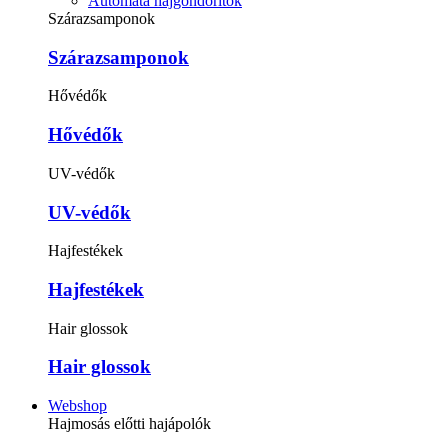
Automata hajgöndörítők
Szárazsamponok
Szárazsamponok
Hővédők
Hővédők
UV-védők
UV-védők
Hajfestékek
Hajfestékek
Hair glossok
Hair glossok
Webshop
Hajmosás előtti hajápolók