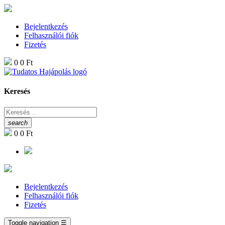
Bejelentkezés
Felhasználói fiók
Fizetés
0
0 Ft
Keresés
search
0
0 Ft
Bejelentkezés
Felhasználói fiók
Fizetés
Toggle navigation
☰