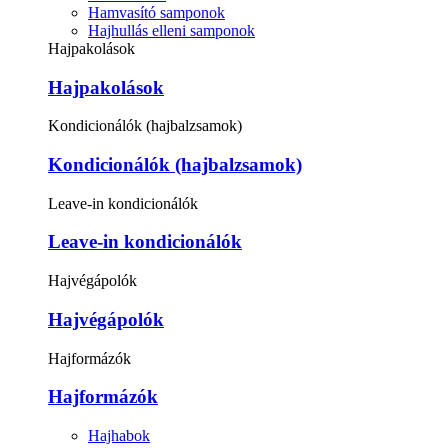
Hamvasító samponok
Hajhullás elleni samponok
Hajpakolások
Hajpakolások
Kondicionálók (hajbalzsamok)
Kondicionálók (hajbalzsamok)
Leave-in kondicionálók
Leave-in kondicionálók
Hajvégápolók
Hajvégápolók
Hajformázók
Hajformázók
Hajhabok