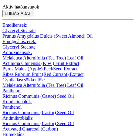
Aktív hatóanyagok

HIBÁS ADAT
Emolliensek:
Glyceryl Stearate
Prunus Amygdalus Dulcis (Sweet Almond) Oil
Emulgeálószerek:
Glyceryl Stearate
Antioxidánsok:
Melaleuca Alternifolia (Tea Tree) Leaf Oil
Actinidia Chinensis (Kiwi) Fruit Extract
Pyrus Malus (Apple) Peel/Seed Extract
Ribes Rubrum Fruit (Red Currant) Extract
Gyulladáscsökkentők:
Melaleuca Alternifolia (Tea Tree) Leaf Oil
Panthenol
Ricinus Communis (Castor) Seed Oil
Kondicionálók:
Panthenol
Ricinus Communis (Castor) Seed Oil
Antimikrobiális:
Ricinus Communis (Castor) Seed Oil
Activated Charcoal (Carbon)
Humektáns: