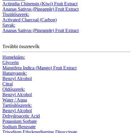
Actinidia Chinensis (Kiwi) Fruit Extract
Ananas Sativus (Pineapple) Fruit Extract
Tisztítószerek:
Activated Charcoal (Carbon)
Savak:
Ananas Sativus (Pineapple) Fruit Extract
További összetevők
Humektáns:
Glycerin
Mangifera Indica (Mango) Fruit Extract
Illatanyagok:
Benzyl Alcohol
Citral
Oldószerek:
Benzyl Alcohol
Water / Aqua
Tartósítószerek:
Benzyl Alcohol
Dehydroacetic Acid
Potassium Sorbate
Sodium Benzoate
Trisodium Ethylenediamine Disuccinate