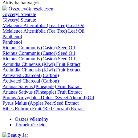
Aktív hatóanyagok
Összetevők részletesen
Glyceryl Stearate
Glyceryl Stearate
Melaleuca Alternifolia (Tea Tree) Leaf Oil
Melaleuca Alternifolia (Tea Tree) Leaf Oil
Panthenol
Panthenol
Ricinus Communis (Castor) Seed Oil
Ricinus Communis (Castor) Seed Oil
Ricinus Communis (Castor) Seed Oil
Actinidia Chinensis (Kiwi) Fruit Extract
Actinidia Chinensis (Kiwi) Fruit Extract
Activated Charcoal (Carbon)
Activated Charcoal (Carbon)
Ananas Sativus (Pineapple) Fruit Extract
Ananas Sativus (Pineapple) Fruit Extract
Prunus Amygdalus Dulcis (Sweet Almond) Oil
Pyrus Malus (Apple) Peel/Seed Extract
Ribes Rubrum Fruit (Red Currant) Extract
Összes vélemény
Termék részletei