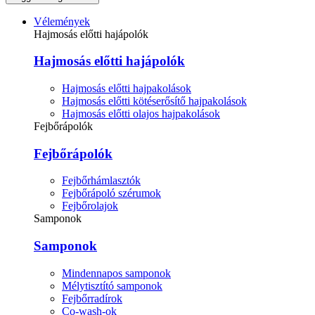
Vélemények
Hajmosás előtti hajápolók
Hajmosás előtti hajápolók
Hajmosás előtti hajpakolások
Hajmosás előtti kötéserősítő hajpakolások
Hajmosás előtti olajos hajpakolások
Fejbőrápolók
Fejbőrápolók
Fejbőrhámlasztók
Fejbőrápoló szérumok
Fejbőrolajok
Samponok
Samponok
Mindennapos samponok
Mélytisztító samponok
Fejbőrradírok
Co-wash-ok