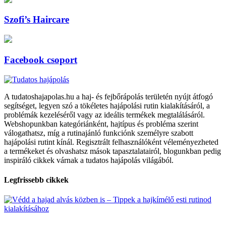
Szofi’s Haircare
Facebook csoport
A tudatoshajapolas.hu a haj- és fejbőrápolás területén nyújt átfogó
segítséget, legyen szó a tökéletes hajápolási rutin kialakításáról, a
problémák kezeléséről vagy az ideális termékek megtalálásáról.
Webshopunkban kategóriánként, hajtípus és probléma szerint
válogathatsz, míg a rutinajánló funkciónk személyre szabott
hajápolási rutint kínál. Regisztrált felhasználóként véleményezheted
a termékeket és olvashatsz mások tapasztalatairól, blogunkban pedig
inspiráló cikkek várnak a tudatos hajápolás világából.
Legfrissebb cikkek