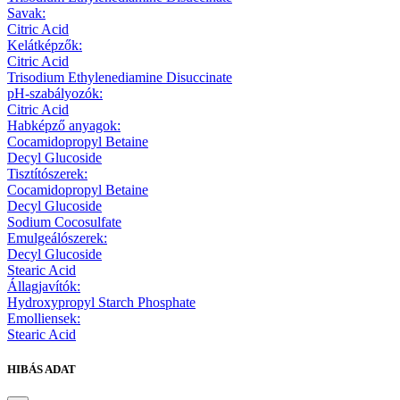
Savak:
Citric Acid
Kelátképzők:
Citric Acid
Trisodium Ethylenediamine Disuccinate
pH-szabályozók:
Citric Acid
Habképző anyagok:
Cocamidopropyl Betaine
Decyl Glucoside
Tisztítószerek:
Cocamidopropyl Betaine
Decyl Glucoside
Sodium Cocosulfate
Emulgeálószerek:
Decyl Glucoside
Stearic Acid
Állagjavítók:
Hydroxypropyl Starch Phosphate
Emolliensek:
Stearic Acid
HIBÁS ADAT