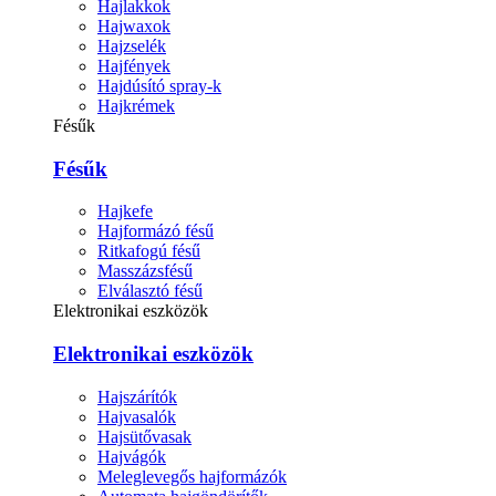
Hajlakkok
Hajwaxok
Hajzselék
Hajfények
Hajdúsító spray-k
Hajkrémek
Fésűk
Fésűk
Hajkefe
Hajformázó fésű
Ritkafogú fésű
Masszázsfésű
Elválasztó fésű
Elektronikai eszközök
Elektronikai eszközök
Hajszárítók
Hajvasalók
Hajsütővasak
Hajvágók
Meleglevegős hajformázók