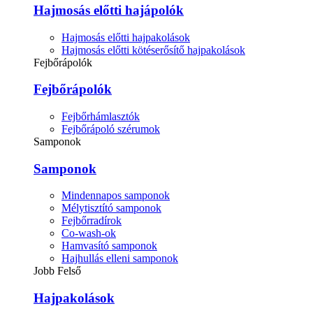
Hajmosás előtti hajápolók
Hajmosás előtti hajpakolások
Hajmosás előtti kötéserősítő hajpakolások
Fejbőrápolók
Fejbőrápolók
Fejbőrhámlasztók
Fejbőrápoló szérumok
Samponok
Samponok
Mindennapos samponok
Mélytisztító samponok
Fejbőrradírok
Co-wash-ok
Hamvasító samponok
Hajhullás elleni samponok
Jobb Felső
Hajpakolások