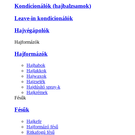
Kondicionálók (hajbalzsamok)
Leave-in kondicionálók
Hajvégápolók
Hajformázók
Hajformázók
Hajhabok
Hajlakkok
Hajwaxok
Hajzselék
Hajdúsító spray-k
Hajkrémek
Fésűk
Fésűk
Hajkefe
Hajformázó fésű
Ritkafogú fésű