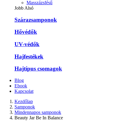
Masszázsfésű
Jobb Alsó
Szárazsamponok
Hővédők
UV-védők
Hajfestékek
Hajtípus csomagok
Blog
Ebook
Kapcsolat
Kezdőlap
Samponok
Mindennapos samponok
Beauty Jar Be In Balance