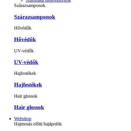
Automata hajgöndörítők
Szárazsamponok
Szárazsamponok
Hővédők
Hővédők
UV-védők
UV-védők
Hajfestékek
Hajfestékek
Hair glossok
Hair glossok
Webshop
Hajmosás előtti hajápolók