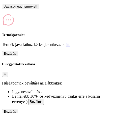
Javasolj egy terméket!
Termékjavaslat
Termék javaslathoz kérlek jelentkezz be
itt.
Bezárás
Hűségpontok beváltása
×
Hűségpontok beváltása az alábbiakra:
Ingyenes szállítás -
Legfeljebb 30% -os kedvezményt (csakis erre a kosárra
érvényes)
Beváltás
Bezárás