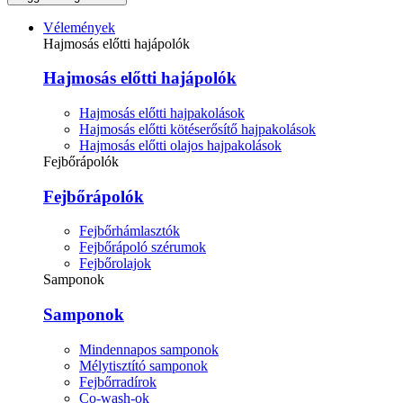
Vélemények
Hajmosás előtti hajápolók
Hajmosás előtti hajápolók
Hajmosás előtti hajpakolások
Hajmosás előtti kötéserősítő hajpakolások
Hajmosás előtti olajos hajpakolások
Fejbőrápolók
Fejbőrápolók
Fejbőrhámlasztók
Fejbőrápoló szérumok
Fejbőrolajok
Samponok
Samponok
Mindennapos samponok
Mélytisztító samponok
Fejbőrradírok
Co-wash-ok