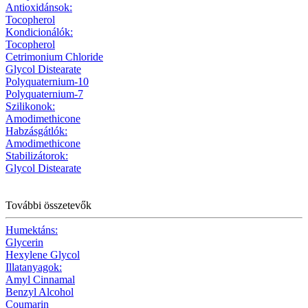
Antioxidánsok:
Tocopherol
Kondicionálók:
Tocopherol
Cetrimonium Chloride
Glycol Distearate
Polyquaternium-10
Polyquaternium-7
Szilikonok:
Amodimethicone
Habzásgátlók:
Amodimethicone
Stabilizátorok:
Glycol Distearate
További összetevők
Humektáns:
Glycerin
Hexylene Glycol
Illatanyagok:
Amyl Cinnamal
Benzyl Alcohol
Coumarin