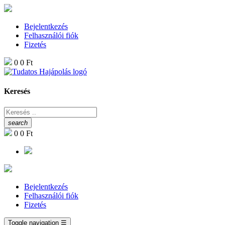
Bejelentkezés
Felhasználói fiók
Fizetés
0
0 Ft
Keresés
search
0
0 Ft
Bejelentkezés
Felhasználói fiók
Fizetés
Toggle navigation
☰