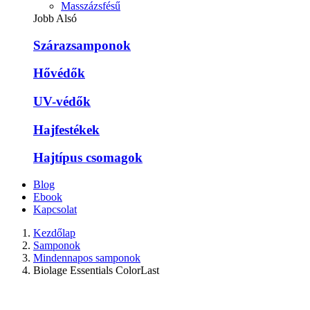
Masszázsfésű
Jobb Alsó
Szárazsamponok
Hővédők
UV-védők
Hajfestékek
Hajtípus csomagok
Blog
Ebook
Kapcsolat
Kezdőlap
Samponok
Mindennapos samponok
Biolage Essentials ColorLast