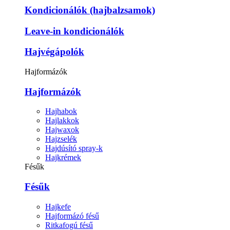
Kondicionálók (hajbalzsamok)
Leave-in kondicionálók
Hajvégápolók
Hajformázók
Hajformázók
Hajhabok
Hajlakkok
Hajwaxok
Hajzselék
Hajdúsító spray-k
Hajkrémek
Fésűk
Fésűk
Hajkefe
Hajformázó fésű
Ritkafogú fésű