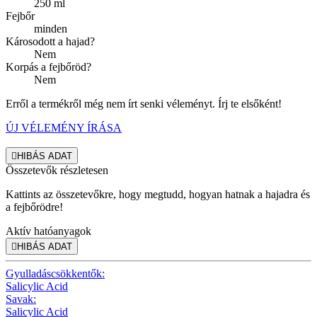
250 ml
Fejbőr
minden
Károsodott a hajad?
Nem
Korpás a fejbőröd?
Nem
Erről a termékről még nem írt senki véleményt. Írj te elsőként!
ÚJ VÉLEMÉNY ÍRÁSA

HIBÁS ADAT
Összetevők részletesen
Kattints az összetevőkre, hogy megtudd, hogyan hatnak a hajadra és
a fejbőrödre!
Aktív hatóanyagok

HIBÁS ADAT
Gyulladáscsökkentők:
Salicylic Acid
Savak:
Salicylic Acid