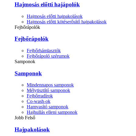
Hajmosás előtti hajápolók
Hajmosás előtti hajpakolások
Hajmosás előtti kötéserősítő hajpakolások
Fejbőrápolók
Fejbőrápolók
Fejbőrhámlasztók
Fejbőrápoló szérumok
Samponok
Samponok
Mindennapos samponok
Mélytisztító samponok
Fejbőrradírok
Co-wash-ok
Hamvasító samponok
Hajhullás elleni samponok
Jobb Felső
Hajpakolások