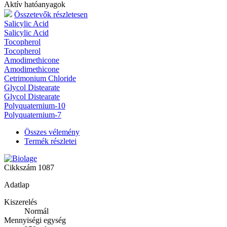
Aktív hatóanyagok
Összetevők részletesen
Salicylic Acid
Salicylic Acid
Tocopherol
Tocopherol
Amodimethicone
Amodimethicone
Cetrimonium Chloride
Glycol Distearate
Glycol Distearate
Polyquaternium-10
Polyquaternium-7
Összes vélemény
Termék részletei
Cikkszám
1087
Adatlap
Kiszerelés
Normál
Mennyiségi egység