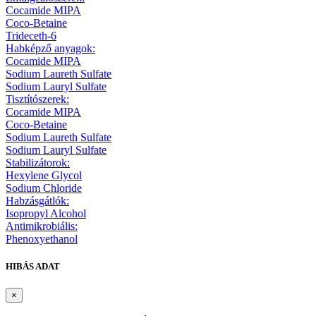
Cocamide MIPA
Coco-Betaine
Trideceth-6
Habképző anyagok:
Cocamide MIPA
Sodium Laureth Sulfate
Sodium Lauryl Sulfate
Tisztítószerek:
Cocamide MIPA
Coco-Betaine
Sodium Laureth Sulfate
Sodium Lauryl Sulfate
Stabilizátorok:
Hexylene Glycol
Sodium Chloride
Habzásgátlók:
Isopropyl Alcohol
Antimikrobiális:
Phenoxyethanol
HIBÁS ADAT
×