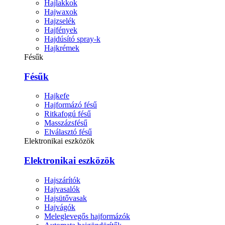
Hajlakkok
Hajwaxok
Hajzselék
Hajfények
Hajdúsító spray-k
Hajkrémek
Fésűk
Fésűk
Hajkefe
Hajformázó fésű
Ritkafogú fésű
Masszázsfésű
Elválasztó fésű
Elektronikai eszközök
Elektronikai eszközök
Hajszárítók
Hajvasalók
Hajsütővasak
Hajvágók
Meleglevegős hajformázók