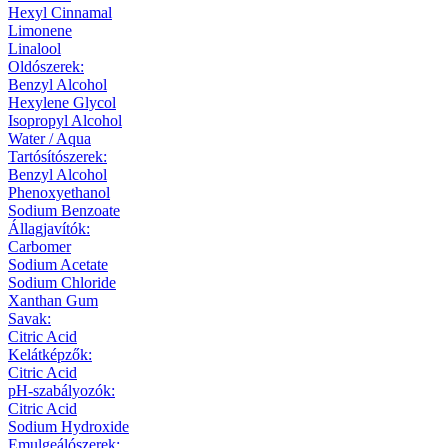
Hexyl Cinnamal
Limonene
Linalool
Oldószerek:
Benzyl Alcohol
Hexylene Glycol
Isopropyl Alcohol
Water / Aqua
Tartósítószerek:
Benzyl Alcohol
Phenoxyethanol
Sodium Benzoate
Állagjavítók:
Carbomer
Sodium Acetate
Sodium Chloride
Xanthan Gum
Savak:
Citric Acid
Kelátképzők:
Citric Acid
pH-szabályozók:
Citric Acid
Sodium Hydroxide
Emulgeálószerek: