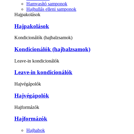
Hamvasító samponok
Hajhullás elleni samponok
Hajpakolások
Hajpakolások
Kondicionálók (hajbalzsamok)
Kondicionálók (hajbalzsamok)
Leave-in kondicionálók
Leave-in kondicionálók
Hajvégápolók
Hajvégápolók
Hajformázók
Hajformázók
Hajhabok