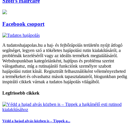
Szofi’s Haircare
Facebook csoport
A tudatoshajapolas.hu a haj- és fejbőrápolás területén nyújt átfogó
segítséget, legyen szó a tökéletes hajápolási rutin kialakításáról, a
problémák kezeléséről vagy az ideális termékek megtalálásáról.
Webshopunkban kategóriánként, hajtípus és probléma szerint
válogathatsz, míg a rutinajánló funkciónk személyre szabott
hajápolási rutint kínál. Regisztrált felhasználóként véleményezheted
a termékeket és olvashatsz mások tapasztalatairól, blogunkban pedig
inspiráló cikkek várnak a tudatos hajápolás világából.
Legfrissebb cikkek
Védd a hajad alvás közben is – Tippek a...