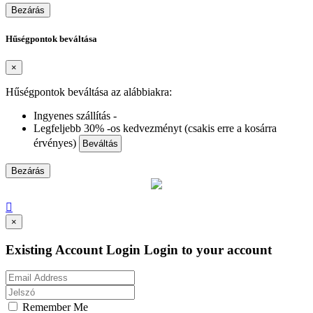
Bezárás
Hűségpontok beváltása
×
Hűségpontok beváltása az alábbiakra:
Ingyenes szállítás -
Legfeljebb 30% -os kedvezményt (csakis erre a kosárra
érvényes)
Beváltás
Bezárás

×
Existing Account Login
Login to your account
Remember Me