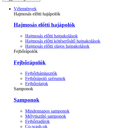
Vélemények
Hajmosás előtti hajápolók
Hajmosás előtti hajápolók
Hajmosás előtti hajpakolások
Hajmosás előtti kötéserősítő hajpakolások
Hajmosás előtti olajos hajpakolások
Fejbőrápolók
Fejbőrápolók
Fejbőrhámlasztók
Fejbőrápoló szérumok
Fejbőrolajok
Samponok
Samponok
Mindennapos samponok
Mélytisztító samponok
Fejbőrradírok
Co-wash-ok