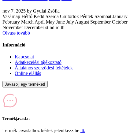
nov
7, 2025
by
Gyulai Zsófia
Vasárnap Hétfő Kedd Szerda Csütörtök Péntek Szombat January
February March April May June July August September October
November December st nd rd th
Olvass tovább
Információ
Kapcsolat
Adatkezelési tájékoztató
Általános szerződési feltételek
Online elállás
Javasolj egy terméket!
Termékjavaslat
Termék javaslathoz kérlek jelentkezz be
itt.