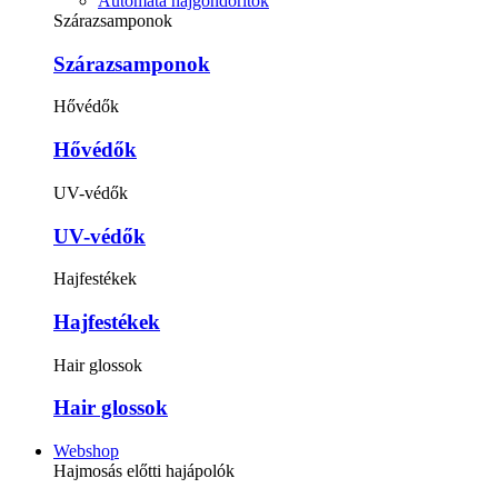
Automata hajgöndörítők
Szárazsamponok
Szárazsamponok
Hővédők
Hővédők
UV-védők
UV-védők
Hajfestékek
Hajfestékek
Hair glossok
Hair glossok
Webshop
Hajmosás előtti hajápolók