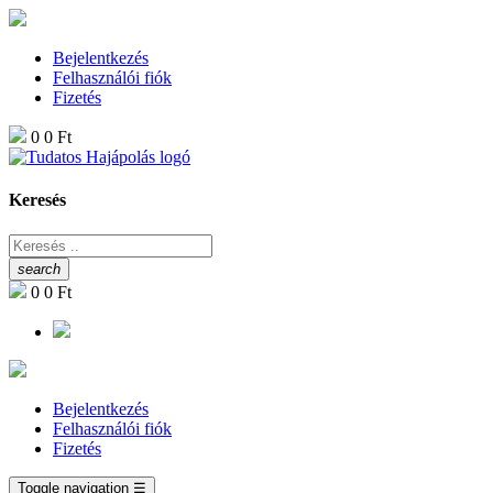
Bejelentkezés
Felhasználói fiók
Fizetés
0
0 Ft
Keresés
search
0
0 Ft
Bejelentkezés
Felhasználói fiók
Fizetés
Toggle navigation
☰