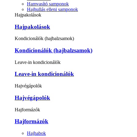
Hamvasító samponok
Hajhullás elleni samponok
Hajpakolások
Hajpakolások
Kondicionálók (hajbalzsamok)
Kondicionálók (hajbalzsamok)
Leave-in kondicionálók
Leave-in kondicionálók
Hajvégápolók
Hajvégápolók
Hajformázók
Hajformázók
Hajhabok