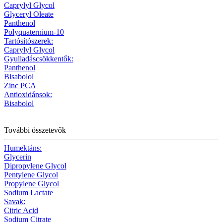
Caprylyl Glycol
Glyceryl Oleate
Panthenol
Polyquaternium-10
Tartósítószerek:
Caprylyl Glycol
Gyulladáscsökkentők:
Panthenol
Bisabolol
Zinc PCA
Antioxidánsok:
Bisabolol
További összetevők
Humektáns:
Glycerin
Dipropylene Glycol
Pentylene Glycol
Propylene Glycol
Sodium Lactate
Savak:
Citric Acid
Sodium Citrate