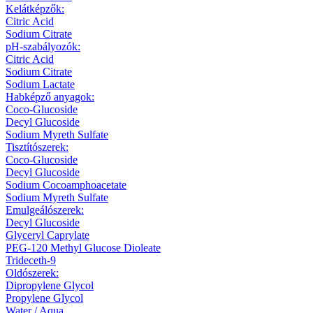
Kelátképzők:
Citric Acid
Sodium Citrate
pH-szabályozók:
Citric Acid
Sodium Citrate
Sodium Lactate
Habképző anyagok:
Coco-Glucoside
Decyl Glucoside
Sodium Myreth Sulfate
Tisztítószerek:
Coco-Glucoside
Decyl Glucoside
Sodium Cocoamphoacetate
Sodium Myreth Sulfate
Emulgeálószerek:
Decyl Glucoside
Glyceryl Caprylate
PEG-120 Methyl Glucose Dioleate
Trideceth-9
Oldószerek:
Dipropylene Glycol
Propylene Glycol
Water / Aqua