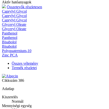
Aktív hatóanyagok
Összetevők részletesen
Caprylyl Glycol
Caprylyl Glycol
Caprylyl Glycol
Glyceryl Oleate
Glyceryl Oleate
Panthenol
Panthenol
Bisabolol
Bisabolol
Polyquaternium-10
Zinc PCA
Összes vélemény
Termék részletei
Cikkszám
386
Adatlap
Kiszerelés
Normál
Mennyiségi egység