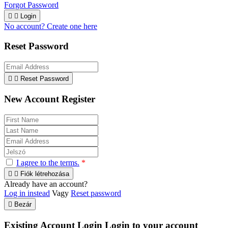
Forgot Password


Login
No account? Create one here
Reset Password


Reset Password
New Account Register
I agree to the terms.
*


Fiók létrehozása
Already have an account?
Log in instead
Vagy
Reset password

Bezár
Existing Account Login
Login to your account