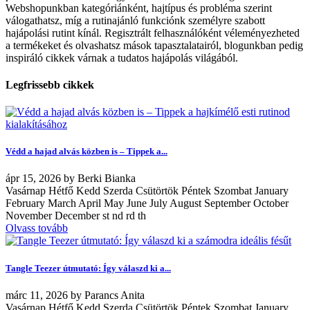
Webshopunkban kategóriánként, hajtípus és probléma szerint
válogathatsz, míg a rutinajánló funkciónk személyre szabott
hajápolási rutint kínál. Regisztrált felhasználóként véleményezheted
a termékeket és olvashatsz mások tapasztalatairól, blogunkban pedig
inspiráló cikkek várnak a tudatos hajápolás világából.
Legfrissebb cikkek
Védd a hajad alvás közben is – Tippek a...
ápr
15, 2026
by
Berki Bianka
Vasárnap Hétfő Kedd Szerda Csütörtök Péntek Szombat January
February March April May June July August September October
November December st nd rd th
Olvass tovább
Tangle Teezer útmutató: Így válaszd ki a...
márc
11, 2026
by
Parancs Anita
Vasárnap Hétfő Kedd Szerda Csütörtök Péntek Szombat January