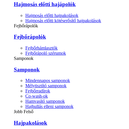
Hajmosás előtti hajápolók
Hajmosás előtti hajpakolások
Hajmosás előtti kötéserősítő hajpakolások
Fejbőrápolók
Fejbőrápolók
Fejbőrhámlasztók
Fejbőrápoló szérumok
Samponok
Samponok
Mindennapos samponok
Mélytisztító samponok
Fejbőrradírok
Co-wash-ok
Hamvasító samponok
Hajhullás elleni samponok
Jobb Felső
Hajpakolások