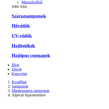
Masszázsfésű
Jobb Alsó
Szárazsamponok
Hővédők
UV-védők
Hajfestékek
Hajtípus csomagok
Blog
Ebook
Kapcsolat
Kezdőlap
Samponok
Mindennapos samponok
Alpecin hyposensitive