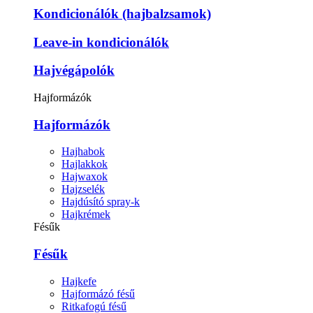
Kondicionálók (hajbalzsamok)
Leave-in kondicionálók
Hajvégápolók
Hajformázók
Hajformázók
Hajhabok
Hajlakkok
Hajwaxok
Hajzselék
Hajdúsító spray-k
Hajkrémek
Fésűk
Fésűk
Hajkefe
Hajformázó fésű
Ritkafogú fésű