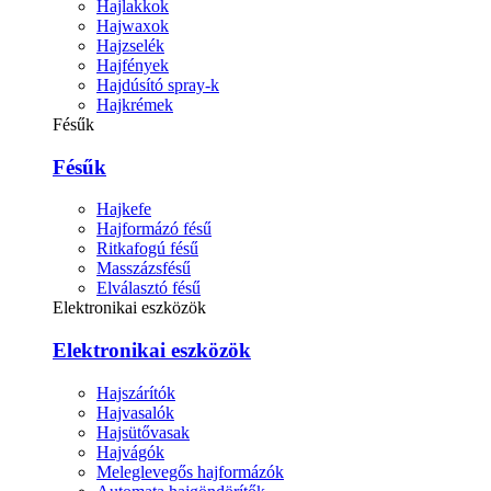
Hajlakkok
Hajwaxok
Hajzselék
Hajfények
Hajdúsító spray-k
Hajkrémek
Fésűk
Fésűk
Hajkefe
Hajformázó fésű
Ritkafogú fésű
Masszázsfésű
Elválasztó fésű
Elektronikai eszközök
Elektronikai eszközök
Hajszárítók
Hajvasalók
Hajsütővasak
Hajvágók
Meleglevegős hajformázók