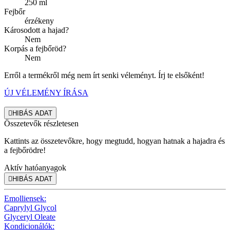
250 ml
Fejbőr
érzékeny
Károsodott a hajad?
Nem
Korpás a fejbőröd?
Nem
Erről a termékről még nem írt senki véleményt. Írj te elsőként!
ÚJ VÉLEMÉNY ÍRÁSA

HIBÁS ADAT
Összetevők részletesen
Kattints az összetevőkre, hogy megtudd, hogyan hatnak a hajadra és
a fejbőrödre!
Aktív hatóanyagok

HIBÁS ADAT
Emolliensek:
Caprylyl Glycol
Glyceryl Oleate
Kondicionálók: