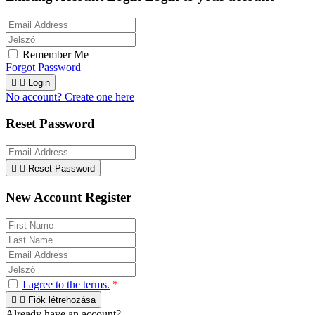
Remember Me
Forgot Password


Login
No account? Create one here
Reset Password


Reset Password
New Account Register
I agree to the terms.
*


Fiók létrehozása
Already have an account?