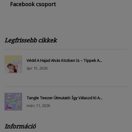
Facebook csoport
Legfrissebb cikkek
Védd A Hajad Alvás Közben Is – Tippek A...
ápr
15, 2026
Tangle Teezer Útmutató: Így Válaszd Ki A...
márc
11, 2026
Információ