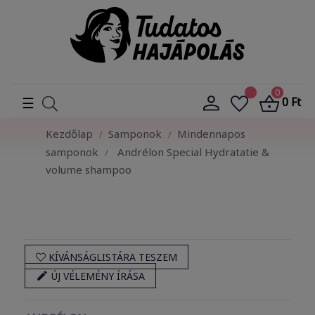
0
Toggle
☰
0 Ft
navigation
Kezdőlap
Samponok
Mindennapos
samponok
Andrélon Special Hydratatie &
volume shampoo
KÍVÁNSÁGLISTÁRA TESZEM

ÚJ VÉLEMÉNY ÍRÁSA