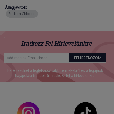
Állagjavítók:
Sodium Chloride
Iratkozz Fel Hírlevelünkre
FELIRATKOZOM
Ha értesülnél a legfelkapottabb termékekről és a legújabb
hajápolási trendekről, iratkozz fel a hírlevelünkre!