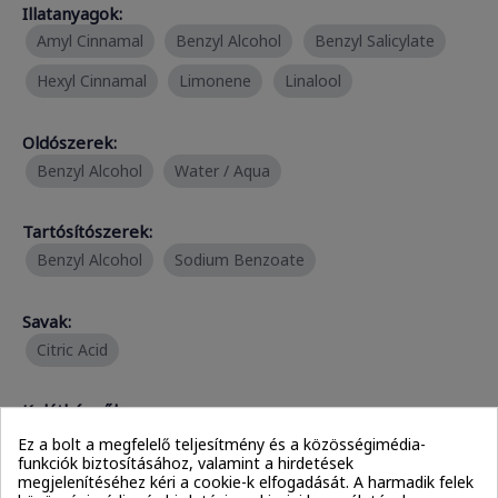
Illatanyagok:
Amyl Cinnamal
Benzyl Alcohol
Benzyl Salicylate
Hexyl Cinnamal
Limonene
Linalool
Oldószerek:
Benzyl Alcohol
Water / Aqua
Tartósítószerek:
Benzyl Alcohol
Sodium Benzoate
Savak:
Citric Acid
Kelátképzők:
Citric Acid
Disodium EDTA
Ez a bolt a megfelelő teljesítmény és a közösségimédia-
funkciók biztosításához, valamint a hirdetések
megjelenítéséhez kéri a cookie-k elfogadását. A harmadik felek