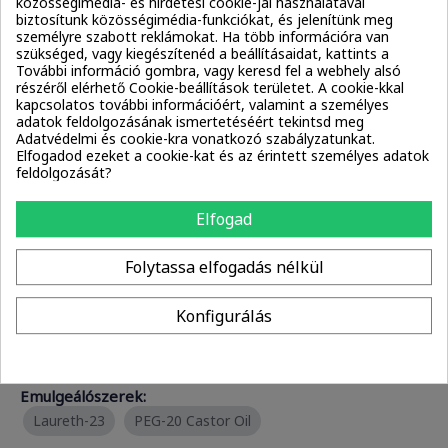
pH-szabályozók:
közösségimédia- és hirdetési cookie-jai használatával
biztosítunk közösségimédia-funkciókat, és jelenítünk meg
Citric Acid
Sodium Hydroxide
személyre szabott reklámokat. Ha több információra van
szükséged, vagy kiegészítenéd a beállításaidat, kattints a
További információ gombra, vagy keresd fel a webhely alsó
Habképző anyagok:
részéről elérhető Cookie-beállítások területet. A cookie-kkal
kapcsolatos további információért, valamint a személyes
Cocamidopropyl Betaine
Sodium Laureth Sulfate
adatok feldolgozásának ismertetéséért tekintsd meg
Adatvédelmi és cookie-kra vonatkozó szabályzatunkat.
Elfogadod ezeket a cookie-kat és az érintett személyes adatok
Tisztítószerek:
feldolgozását?
Cocamidopropyl Betaine
Disodium EDTA
Elfogad
Sodium Laureth Sulfate
TEA-Dodecylbenzenesulfonate
Folytassa elfogadás nélkül
Konfigurálás
Stabilizátorok:
Disodium EDTA
Sodium Chloride
Emulgeálószerek:
Laureth-23
PEG-20 Castor Oil