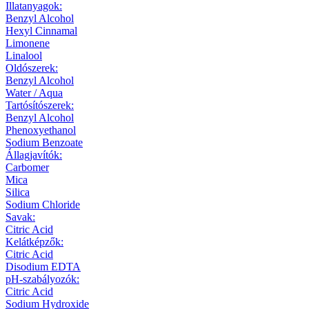
Illatanyagok:
Benzyl Alcohol
Hexyl Cinnamal
Limonene
Linalool
Oldószerek:
Benzyl Alcohol
Water / Aqua
Tartósítószerek:
Benzyl Alcohol
Phenoxyethanol
Sodium Benzoate
Állagjavítók:
Carbomer
Mica
Silica
Sodium Chloride
Savak:
Citric Acid
Kelátképzők:
Citric Acid
Disodium EDTA
pH-szabályozók:
Citric Acid
Sodium Hydroxide