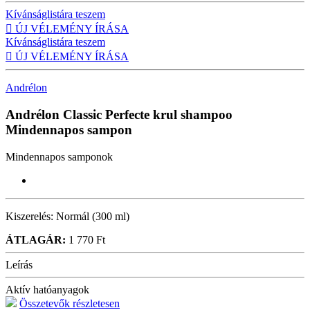
Kívánságlistára teszem

ÚJ VÉLEMÉNY ÍRÁSA
Kívánságlistára teszem

ÚJ VÉLEMÉNY ÍRÁSA
Andrélon
Andrélon Classic Perfecte krul shampoo
Mindennapos sampon
Mindennapos samponok
Kiszerelés:
Normál (300 ml)
ÁTLAGÁR:
1 770 Ft
Leírás
Aktív hatóanyagok
Összetevők részletesen