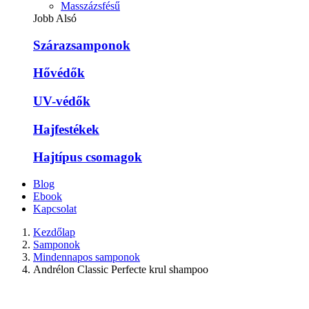
Masszázsfésű
Jobb Alsó
Szárazsamponok
Hővédők
UV-védők
Hajfestékek
Hajtípus csomagok
Blog
Ebook
Kapcsolat
Kezdőlap
Samponok
Mindennapos samponok
Andrélon Classic Perfecte krul shampoo