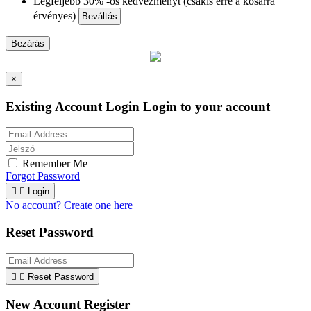
Legfeljebb 30% -os kedvezményt (csakis erre a kosárra
érvényes)
Beváltás
Bezárás
×
Existing Account Login
Login to your account
Remember Me
Forgot Password


Login
No account? Create one here
Reset Password


Reset Password
New Account Register