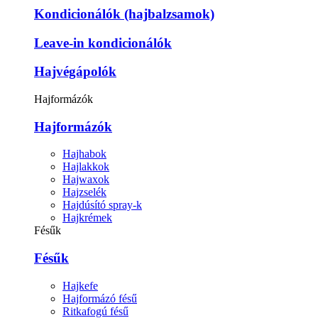
Kondicionálók (hajbalzsamok)
Leave-in kondicionálók
Hajvégápolók
Hajformázók
Hajformázók
Hajhabok
Hajlakkok
Hajwaxok
Hajzselék
Hajdúsító spray-k
Hajkrémek
Fésűk
Fésűk
Hajkefe
Hajformázó fésű
Ritkafogú fésű