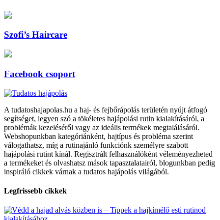
Szofi’s Haircare
Facebook csoport
A tudatoshajapolas.hu a haj- és fejbőrápolás területén nyújt átfogó
segítséget, legyen szó a tökéletes hajápolási rutin kialakításáról, a
problémák kezeléséről vagy az ideális termékek megtalálásáról.
Webshopunkban kategóriánként, hajtípus és probléma szerint
válogathatsz, míg a rutinajánló funkciónk személyre szabott
hajápolási rutint kínál. Regisztrált felhasználóként véleményezheted
a termékeket és olvashatsz mások tapasztalatairól, blogunkban pedig
inspiráló cikkek várnak a tudatos hajápolás világából.
Legfrissebb cikkek