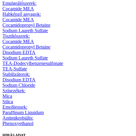
Emulgeálószerek:
Cocamide MEA
Habképző anyagok:
Cocamide MEA
Cocamidopropyl Betaine
Sodium Laureth Sulfate
Tisztítószerek:
Cocamide MEA
Cocamidopropyl Betaine
Disodium EDTA
Sodium Laureth Sulfate
TEA-Dodecylbenzenesulfonate
TEA-Sulfate
Stabilizátorok:
Disodium EDTA
Sodium Chloride
Színezékek:
Mica
Silica
Emolliensek:
Paraffinum Liquidum
Antimikrobiális:
Phenoxyethanol
HIBÁS ADAT