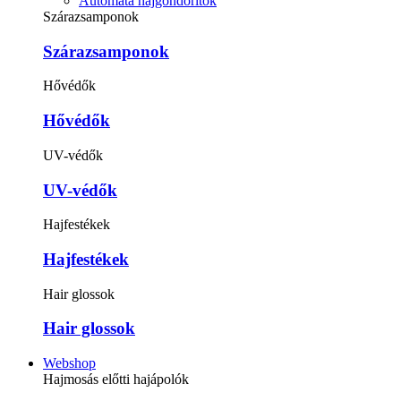
Automata hajgöndörítők
Szárazsamponok
Szárazsamponok
Hővédők
Hővédők
UV-védők
UV-védők
Hajfestékek
Hajfestékek
Hair glossok
Hair glossok
Webshop
Hajmosás előtti hajápolók