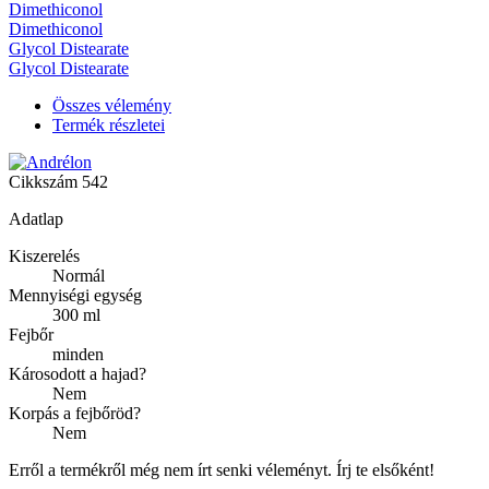
Dimethiconol
Dimethiconol
Glycol Distearate
Glycol Distearate
Összes vélemény
Termék részletei
Cikkszám
542
Adatlap
Kiszerelés
Normál
Mennyiségi egység
300 ml
Fejbőr
minden
Károsodott a hajad?
Nem
Korpás a fejbőröd?
Nem
Erről a termékről még nem írt senki véleményt. Írj te elsőként!