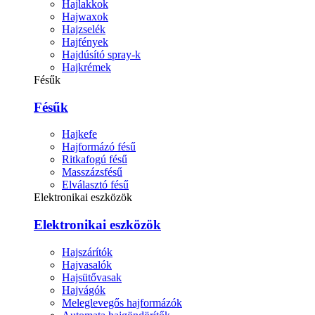
Hajlakkok
Hajwaxok
Hajzselék
Hajfények
Hajdúsító spray-k
Hajkrémek
Fésűk
Fésűk
Hajkefe
Hajformázó fésű
Ritkafogú fésű
Masszázsfésű
Elválasztó fésű
Elektronikai eszközök
Elektronikai eszközök
Hajszárítók
Hajvasalók
Hajsütővasak
Hajvágók
Meleglevegős hajformázók