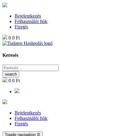
Bejelentkezés
Felhasználói fiók
Fizetés
0
0 Ft
Keresés
search
0
0 Ft
Bejelentkezés
Felhasználói fiók
Fizetés
Toggle navigation
☰