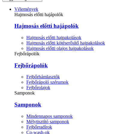
Vélemények
Hajmosás előtti hajápolók
Hajmosás előtti hajápolók
Hajmosás előtti hajpakolások
Hajmosás előtti kötéserősítő hajpakolások
Hajmosás előtti olajos hajpakolások
Fejbőrápolók
Fejbőrápolók
Fejbőrhámlasztók
Fejbőrápoló szérumok
Fejbőrolajok
Samponok
Samponok
Mindennapos samponok
Mélytisztító samponok
Fejbőrradírok
Co-wash-ok