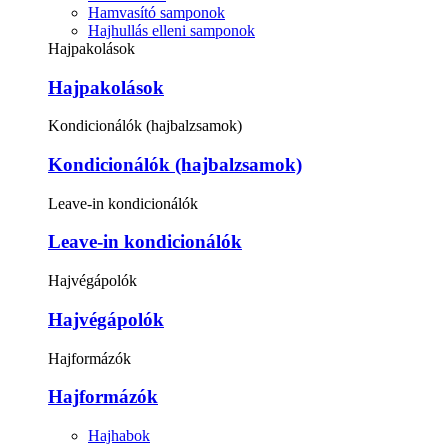
Hamvasító samponok
Hajhullás elleni samponok
Hajpakolások
Hajpakolások
Kondicionálók (hajbalzsamok)
Kondicionálók (hajbalzsamok)
Leave-in kondicionálók
Leave-in kondicionálók
Hajvégápolók
Hajvégápolók
Hajformázók
Hajformázók
Hajhabok