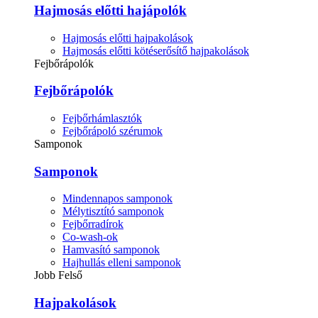
Hajmosás előtti hajápolók
Hajmosás előtti hajpakolások
Hajmosás előtti kötéserősítő hajpakolások
Fejbőrápolók
Fejbőrápolók
Fejbőrhámlasztók
Fejbőrápoló szérumok
Samponok
Samponok
Mindennapos samponok
Mélytisztító samponok
Fejbőrradírok
Co-wash-ok
Hamvasító samponok
Hajhullás elleni samponok
Jobb Felső
Hajpakolások