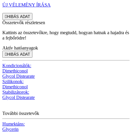
ÚJ VÉLEMÉNY ÍRÁSA

HIBÁS ADAT
Összetevők részletesen
Kattints az összetevőkre, hogy megtudd, hogyan hatnak a hajadra és
a fejbőrödre!
Aktív hatóanyagok

HIBÁS ADAT
Kondicionálók:
Dimethiconol
Glycol Distearate
Szilikonok:
Dimethiconol
Stabilizátorok:
Glycol Distearate
További összetevők
Humektáns:
Glycerin