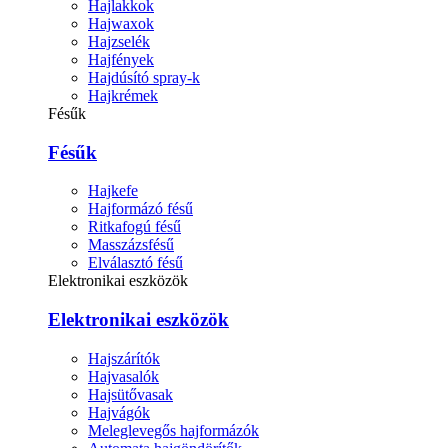
Hajlakkok
Hajwaxok
Hajzselék
Hajfények
Hajdúsító spray-k
Hajkrémek
Fésűk
Fésűk
Hajkefe
Hajformázó fésű
Ritkafogú fésű
Masszázsfésű
Elválasztó fésű
Elektronikai eszközök
Elektronikai eszközök
Hajszárítók
Hajvasalók
Hajsütővasak
Hajvágók
Meleglevegős hajformázók