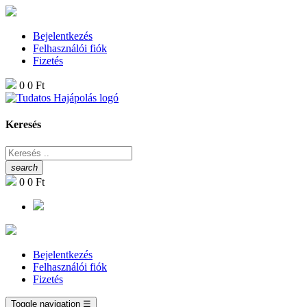
Bejelentkezés
Felhasználói fiók
Fizetés
0
0 Ft
Keresés
search
0
0 Ft
Bejelentkezés
Felhasználói fiók
Fizetés
Toggle navigation
☰