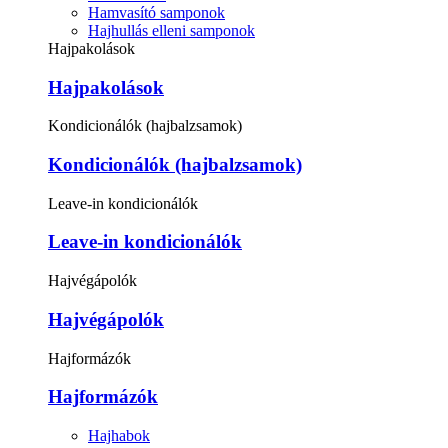
Hamvasító samponok
Hajhullás elleni samponok
Hajpakolások
Hajpakolások
Kondicionálók (hajbalzsamok)
Kondicionálók (hajbalzsamok)
Leave-in kondicionálók
Leave-in kondicionálók
Hajvégápolók
Hajvégápolók
Hajformázók
Hajformázók
Hajhabok