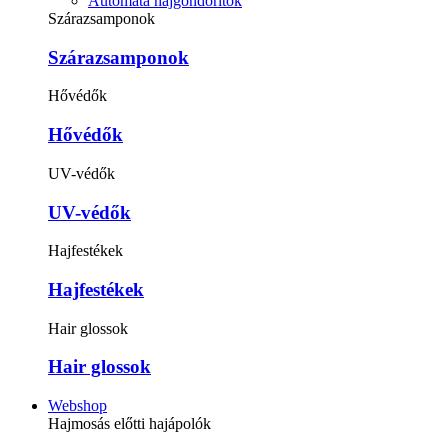
Automata hajgöndörítők
Szárazsamponok
Szárazsamponok
Hővédők
Hővédők
UV-védők
UV-védők
Hajfestékek
Hajfestékek
Hair glossok
Hair glossok
Webshop
Hajmosás előtti hajápolók