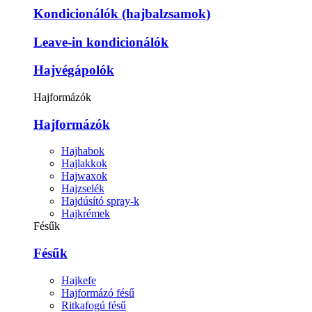
Kondicionálók (hajbalzsamok)
Leave-in kondicionálók
Hajvégápolók
Hajformázók
Hajformázók
Hajhabok
Hajlakkok
Hajwaxok
Hajzselék
Hajdúsító spray-k
Hajkrémek
Fésűk
Fésűk
Hajkefe
Hajformázó fésű
Ritkafogú fésű