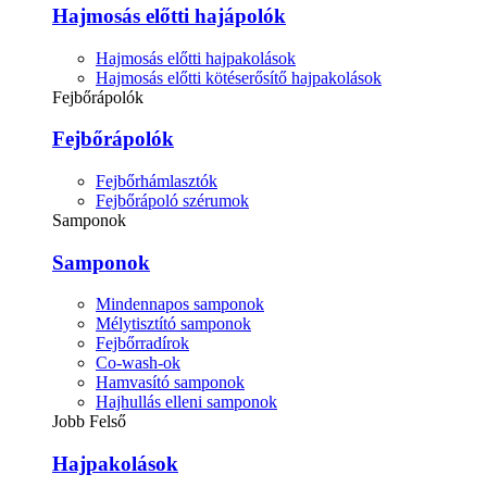
Hajmosás előtti hajápolók
Hajmosás előtti hajpakolások
Hajmosás előtti kötéserősítő hajpakolások
Fejbőrápolók
Fejbőrápolók
Fejbőrhámlasztók
Fejbőrápoló szérumok
Samponok
Samponok
Mindennapos samponok
Mélytisztító samponok
Fejbőrradírok
Co-wash-ok
Hamvasító samponok
Hajhullás elleni samponok
Jobb Felső
Hajpakolások