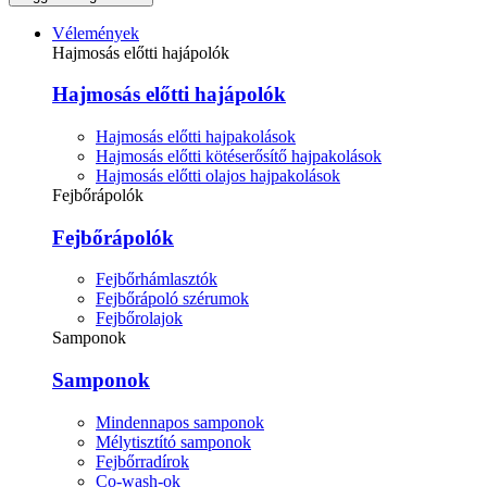
Vélemények
Hajmosás előtti hajápolók
Hajmosás előtti hajápolók
Hajmosás előtti hajpakolások
Hajmosás előtti kötéserősítő hajpakolások
Hajmosás előtti olajos hajpakolások
Fejbőrápolók
Fejbőrápolók
Fejbőrhámlasztók
Fejbőrápoló szérumok
Fejbőrolajok
Samponok
Samponok
Mindennapos samponok
Mélytisztító samponok
Fejbőrradírok
Co-wash-ok