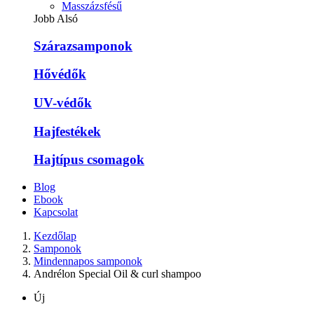
Masszázsfésű
Jobb Alsó
Szárazsamponok
Hővédők
UV-védők
Hajfestékek
Hajtípus csomagok
Blog
Ebook
Kapcsolat
Kezdőlap
Samponok
Mindennapos samponok
Andrélon Special Oil & curl shampoo
Új