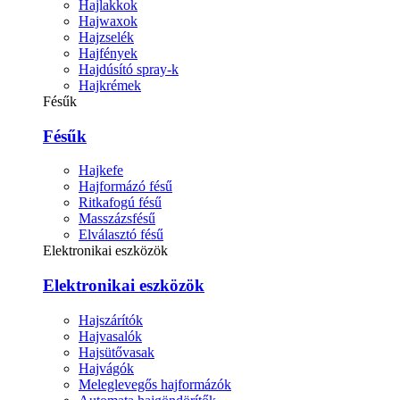
Hajlakkok
Hajwaxok
Hajzselék
Hajfények
Hajdúsító spray-k
Hajkrémek
Fésűk
Fésűk
Hajkefe
Hajformázó fésű
Ritkafogú fésű
Masszázsfésű
Elválasztó fésű
Elektronikai eszközök
Elektronikai eszközök
Hajszárítók
Hajvasalók
Hajsütővasak
Hajvágók
Meleglevegős hajformázók