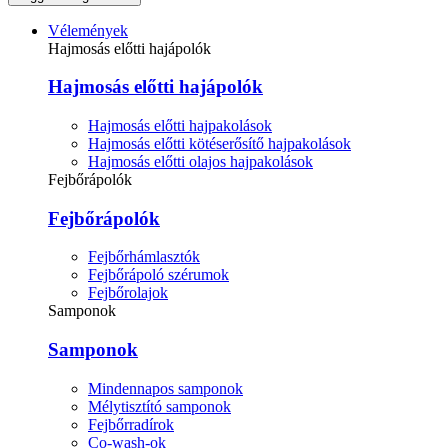
Vélemények
Hajmosás előtti hajápolók
Hajmosás előtti hajápolók
Hajmosás előtti hajpakolások
Hajmosás előtti kötéserősítő hajpakolások
Hajmosás előtti olajos hajpakolások
Fejbőrápolók
Fejbőrápolók
Fejbőrhámlasztók
Fejbőrápoló szérumok
Fejbőrolajok
Samponok
Samponok
Mindennapos samponok
Mélytisztító samponok
Fejbőrradírok
Co-wash-ok