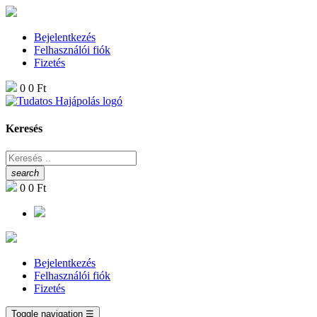
Bejelentkezés
Felhasználói fiók
Fizetés
0
0 Ft
Keresés
search
0
0 Ft
Bejelentkezés
Felhasználói fiók
Fizetés
Toggle navigation
☰