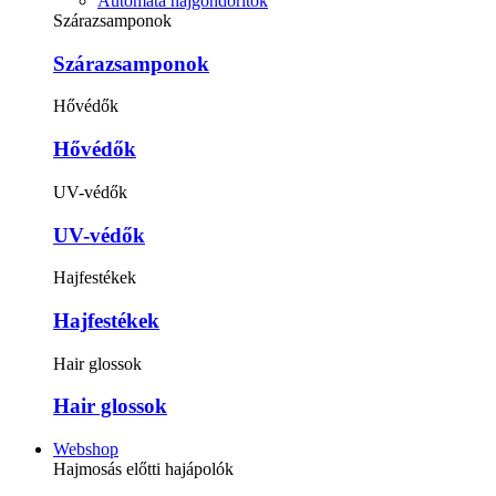
Automata hajgöndörítők
Szárazsamponok
Szárazsamponok
Hővédők
Hővédők
UV-védők
UV-védők
Hajfestékek
Hajfestékek
Hair glossok
Hair glossok
Webshop
Hajmosás előtti hajápolók