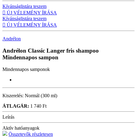
Kívánságlistára teszem

ÚJ VÉLEMÉNY ÍRÁSA
Kívánságlistára teszem

ÚJ VÉLEMÉNY ÍRÁSA
Andrélon
Andrélon Classic Langer fris shampoo
Mindennapos sampon
Mindennapos samponok
Kiszerelés:
Normál (300 ml)
ÁTLAGÁR:
1 740 Ft
Leírás
Aktív hatóanyagok
Összetevők részletesen