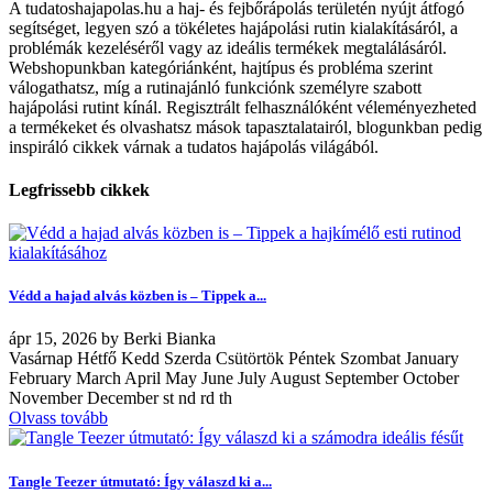
A tudatoshajapolas.hu a haj- és fejbőrápolás területén nyújt átfogó
segítséget, legyen szó a tökéletes hajápolási rutin kialakításáról, a
problémák kezeléséről vagy az ideális termékek megtalálásáról.
Webshopunkban kategóriánként, hajtípus és probléma szerint
válogathatsz, míg a rutinajánló funkciónk személyre szabott
hajápolási rutint kínál. Regisztrált felhasználóként véleményezheted
a termékeket és olvashatsz mások tapasztalatairól, blogunkban pedig
inspiráló cikkek várnak a tudatos hajápolás világából.
Legfrissebb cikkek
Védd a hajad alvás közben is – Tippek a...
ápr
15, 2026
by
Berki Bianka
Vasárnap Hétfő Kedd Szerda Csütörtök Péntek Szombat January
February March April May June July August September October
November December st nd rd th
Olvass tovább
Tangle Teezer útmutató: Így válaszd ki a...