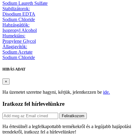
Sodium Laureth Sulfate
Stabilizátorok:
Disodium EDTA
Sodium Chloride
Habzásgátlók:
Isopropyl Alcohol
Humektáns:
Propylene Glycol
Állagjavítók:
Sodium Acetate
Sodium Chloride
HIBÁS ADAT
×
Ha üzenetet szeretne hagyni, kérjük, jelentkezzen be
ide.
Iratkozz fel hírlevelünkre
Feliratkozom
Ha értesülnél a legfelkapottabb termékekről és a legújabb hajápolási
trendekről, iratkozz fel a hírlevelünkre!