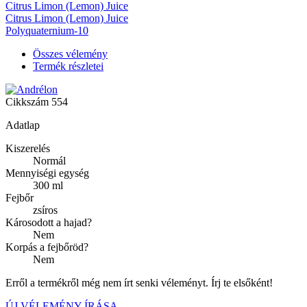
Citrus Limon (Lemon) Juice
Citrus Limon (Lemon) Juice
Polyquaternium-10
Összes vélemény
Termék részletei
Cikkszám
554
Adatlap
Kiszerelés
Normál
Mennyiségi egység
300 ml
Fejbőr
zsíros
Károsodott a hajad?
Nem
Korpás a fejbőröd?
Nem
Erről a termékről még nem írt senki véleményt. Írj te elsőként!
ÚJ VÉLEMÉNY ÍRÁSA