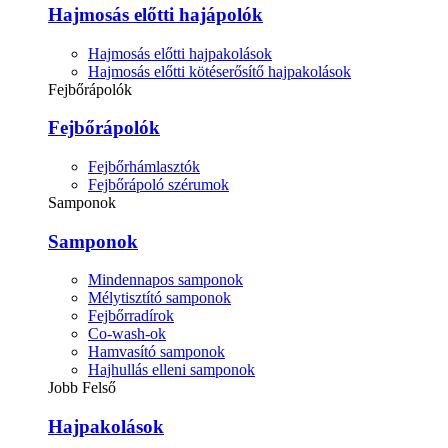
Hajmosás előtti hajápolók
Hajmosás előtti hajpakolások
Hajmosás előtti kötéserősítő hajpakolások
Fejbőrápolók
Fejbőrápolók
Fejbőrhámlasztók
Fejbőrápoló szérumok
Samponok
Samponok
Mindennapos samponok
Mélytisztító samponok
Fejbőrradírok
Co-wash-ok
Hamvasító samponok
Hajhullás elleni samponok
Jobb Felső
Hajpakolások