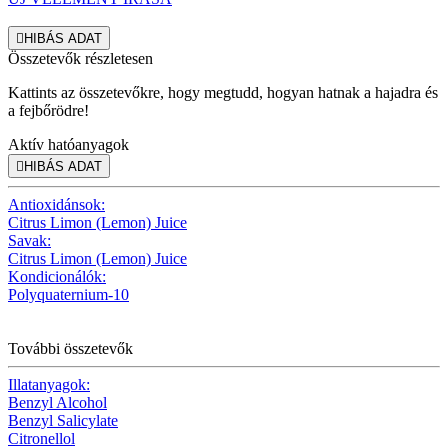

HIBÁS ADAT
Összetevők részletesen
Kattints az összetevőkre, hogy megtudd, hogyan hatnak a hajadra és
a fejbőrödre!
Aktív hatóanyagok

HIBÁS ADAT
Antioxidánsok:
Citrus Limon (Lemon) Juice
Savak:
Citrus Limon (Lemon) Juice
Kondicionálók:
Polyquaternium-10
További összetevők
Illatanyagok:
Benzyl Alcohol
Benzyl Salicylate
Citronellol