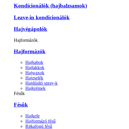
Kondicionálók (hajbalzsamok)
Leave-in kondicionálók
Hajvégápolók
Hajformázók
Hajformázók
Hajhabok
Hajlakkok
Hajwaxok
Hajzselék
Hajdúsító spray-k
Hajkrémek
Fésűk
Fésűk
Hajkefe
Hajformázó fésű
Ritkafogú fésű