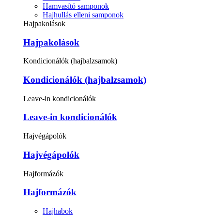
Hamvasító samponok
Hajhullás elleni samponok
Hajpakolások
Hajpakolások
Kondicionálók (hajbalzsamok)
Kondicionálók (hajbalzsamok)
Leave-in kondicionálók
Leave-in kondicionálók
Hajvégápolók
Hajvégápolók
Hajformázók
Hajformázók
Hajhabok