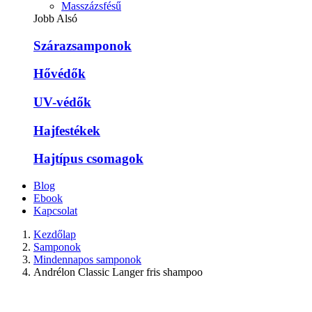
Masszázsfésű
Jobb Alsó
Szárazsamponok
Hővédők
UV-védők
Hajfestékek
Hajtípus csomagok
Blog
Ebook
Kapcsolat
Kezdőlap
Samponok
Mindennapos samponok
Andrélon Classic Langer fris shampoo