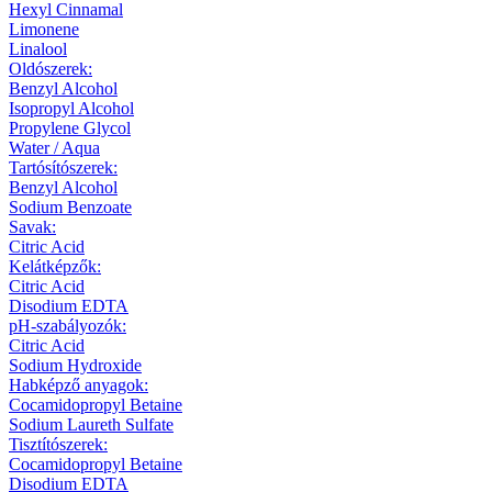
Hexyl Cinnamal
Limonene
Linalool
Oldószerek:
Benzyl Alcohol
Isopropyl Alcohol
Propylene Glycol
Water / Aqua
Tartósítószerek:
Benzyl Alcohol
Sodium Benzoate
Savak:
Citric Acid
Kelátképzők:
Citric Acid
Disodium EDTA
pH-szabályozók:
Citric Acid
Sodium Hydroxide
Habképző anyagok:
Cocamidopropyl Betaine
Sodium Laureth Sulfate
Tisztítószerek:
Cocamidopropyl Betaine
Disodium EDTA