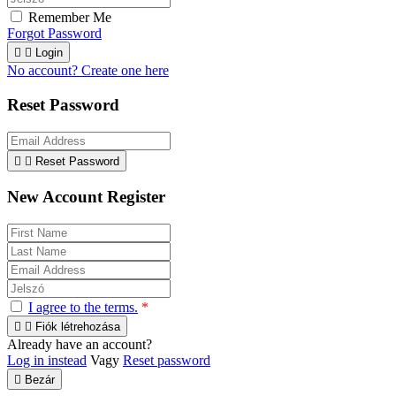
Remember Me
Forgot Password


Login
No account? Create one here
Reset Password


Reset Password
New Account Register
I agree to the terms.
*


Fiók létrehozása
Already have an account?
Log in instead
Vagy
Reset password

Bezár