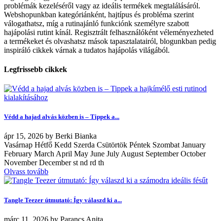
problémák kezeléséről vagy az ideális termékek megtalálásáról.
Webshopunkban kategóriánként, hajtípus és probléma szerint
válogathatsz, míg a rutinajánló funkciónk személyre szabott
hajápolási rutint kínál. Regisztrált felhasználóként véleményezheted
a termékeket és olvashatsz mások tapasztalatairól, blogunkban pedig
inspiráló cikkek várnak a tudatos hajápolás világából.
Legfrissebb cikkek
Védd a hajad alvás közben is – Tippek a...
ápr
15, 2026
by
Berki Bianka
Vasárnap Hétfő Kedd Szerda Csütörtök Péntek Szombat January
February March April May June July August September October
November December st nd rd th
Olvass tovább
Tangle Teezer útmutató: Így válaszd ki a...
márc
11, 2026
by
Parancs Anita