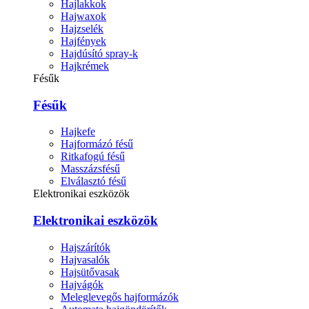
Hajlakkok
Hajwaxok
Hajzselék
Hajfények
Hajdúsító spray-k
Hajkrémek
Fésűk
Fésűk
Hajkefe
Hajformázó fésű
Ritkafogú fésű
Masszázsfésű
Elválasztó fésű
Elektronikai eszközök
Elektronikai eszközök
Hajszárítók
Hajvasalók
Hajsütővasak
Hajvágók
Meleglevegős hajformázók