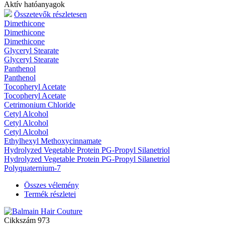
Aktív hatóanyagok
Összetevők részletesen
Dimethicone
Dimethicone
Dimethicone
Glyceryl Stearate
Glyceryl Stearate
Panthenol
Panthenol
Tocopheryl Acetate
Tocopheryl Acetate
Cetrimonium Chloride
Cetyl Alcohol
Cetyl Alcohol
Cetyl Alcohol
Ethylhexyl Methoxycinnamate
Hydrolyzed Vegetable Protein PG-Propyl Silanetriol
Hydrolyzed Vegetable Protein PG-Propyl Silanetriol
Polyquaternium-7
Összes vélemény
Termék részletei
Cikkszám
973