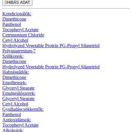

HIBÁS ADAT
Kondicionálók:
Dimethicone
Panthenol
Tocopheryl Acetate
Cetrimonium Chloride
Cetyl Alcohol
Hydrolyzed Vegetable Protein PG-Propyl Silanetriol
Polyquaternium-7
Szilikonok:
Dimethicone
Hydrolyzed Vegetable Protein PG-Propyl Silanetriol
Habzásgátlók:
Dimethicone
Emolliensek:
Glyceryl Stearate
Emulgeálószerek:
Glyceryl Stearate
Cetyl Alcohol
Gyulladáscsökkentők:
Panthenol
Antioxidánsok:
Tocopheryl Acetate
Alkoholok: