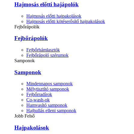
Hajmosás előtti hajápolók
Hajmosás előtti hajpakolások
Hajmosás előtti kötéserősítő hajpakolások
Fejbőrápolók
Fejbőrápolók
Fejbőrhámlasztók
Fejbőrápoló szérumok
Samponok
Samponok
Mindennapos samponok
Mélytisztító samponok
Fejbőrradírok
Co-wash-ok
Hamvasító samponok
Hajhullás elleni samponok
Jobb Felső
Hajpakolások