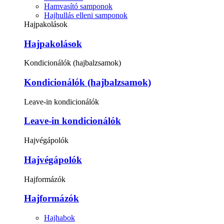
Hamvasító samponok
Hajhullás elleni samponok
Hajpakolások
Hajpakolások
Kondicionálók (hajbalzsamok)
Kondicionálók (hajbalzsamok)
Leave-in kondicionálók
Leave-in kondicionálók
Hajvégápolók
Hajvégápolók
Hajformázók
Hajformázók
Hajhabok