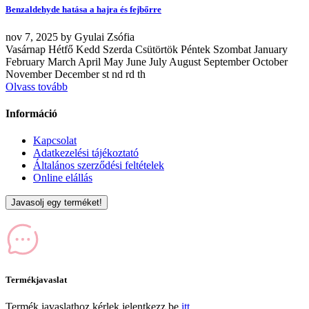
Benzaldehyde hatása a hajra és fejbőrre
nov
7, 2025
by
Gyulai Zsófia
Vasárnap Hétfő Kedd Szerda Csütörtök Péntek Szombat January
February March April May June July August September October
November December st nd rd th
Olvass tovább
Információ
Kapcsolat
Adatkezelési tájékoztató
Általános szerződési feltételek
Online elállás
Javasolj egy terméket!
Termékjavaslat
Termék javaslathoz kérlek jelentkezz be
itt.