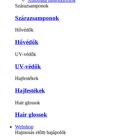
Automata hajgöndörítők
Szárazsamponok
Szárazsamponok
Hővédők
Hővédők
UV-védők
UV-védők
Hajfestékek
Hajfestékek
Hair glossok
Hair glossok
Webshop
Hajmosás előtti hajápolók