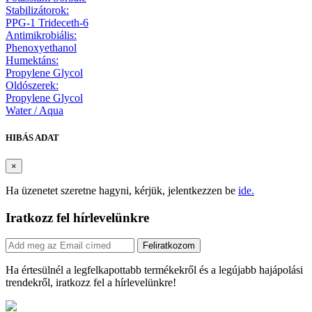
Stabilizátorok:
PPG-1 Trideceth-6
Antimikrobiális:
Phenoxyethanol
Humektáns:
Propylene Glycol
Oldószerek:
Propylene Glycol
Water / Aqua
HIBÁS ADAT
×
Ha üzenetet szeretne hagyni, kérjük, jelentkezzen be
ide.
Iratkozz fel hírlevelünkre
Feliratkozom
Ha értesülnél a legfelkapottabb termékekről és a legújabb hajápolási
trendekről, iratkozz fel a hírlevelünkre!