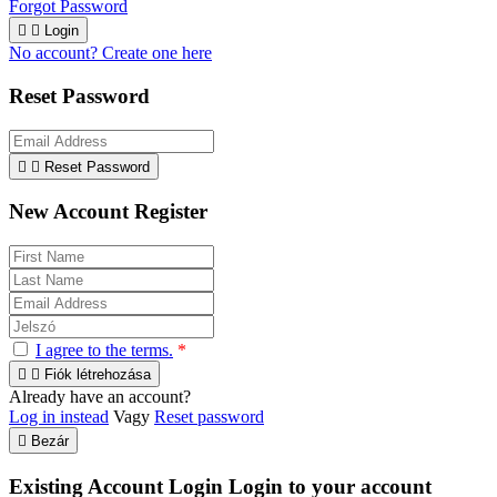
Forgot Password


Login
No account? Create one here
Reset Password


Reset Password
New Account Register
I agree to the terms.
*


Fiók létrehozása
Already have an account?
Log in instead
Vagy
Reset password

Bezár
Existing Account Login
Login to your account