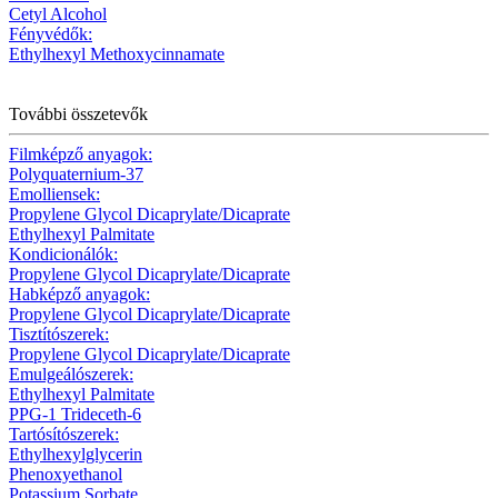
Cetyl Alcohol
Fényvédők:
Ethylhexyl Methoxycinnamate
További összetevők
Filmképző anyagok:
Polyquaternium-37
Emolliensek:
Propylene Glycol Dicaprylate/Dicaprate
Ethylhexyl Palmitate
Kondicionálók:
Propylene Glycol Dicaprylate/Dicaprate
Habképző anyagok:
Propylene Glycol Dicaprylate/Dicaprate
Tisztítószerek:
Propylene Glycol Dicaprylate/Dicaprate
Emulgeálószerek:
Ethylhexyl Palmitate
PPG-1 Trideceth-6
Tartósítószerek:
Ethylhexylglycerin
Phenoxyethanol
Potassium Sorbate