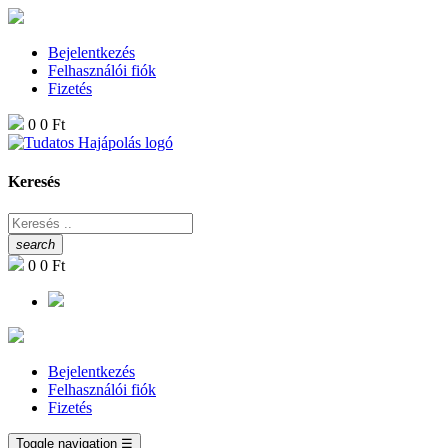
Bejelentkezés
Felhasználói fiók
Fizetés
0
0 Ft
Keresés
search
0
0 Ft
Bejelentkezés
Felhasználói fiók
Fizetés
Toggle navigation
☰