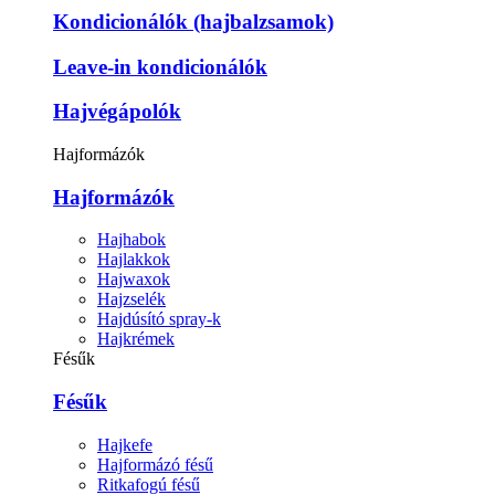
Kondicionálók (hajbalzsamok)
Leave-in kondicionálók
Hajvégápolók
Hajformázók
Hajformázók
Hajhabok
Hajlakkok
Hajwaxok
Hajzselék
Hajdúsító spray-k
Hajkrémek
Fésűk
Fésűk
Hajkefe
Hajformázó fésű
Ritkafogú fésű