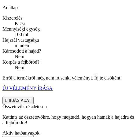
Adatlap
Kiszerelés
Kicsi
Mennyiségi egység
100 ml
Hajszál vastagsága
minden
Károsodott a hajad?
Nem
Korpás a fejbőröd?
Nem
Erről a termékről még nem írt senki véleményt. Írj te elsőként!
ÚJ VÉLEMÉNY ÍRÁSA

HIBÁS ADAT
Összetevők részletesen
Kattints az összetevőkre, hogy megtudd, hogyan hatnak a hajadra és
a fejbőrödre!
Aktív hatóanyagok