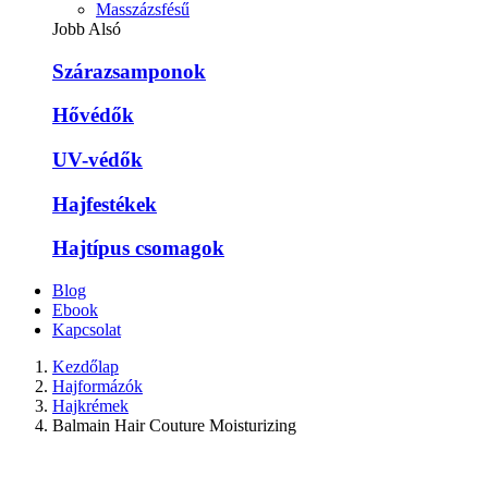
Masszázsfésű
Jobb Alsó
Szárazsamponok
Hővédők
UV-védők
Hajfestékek
Hajtípus csomagok
Blog
Ebook
Kapcsolat
Kezdőlap
Hajformázók
Hajkrémek
Balmain Hair Couture Moisturizing