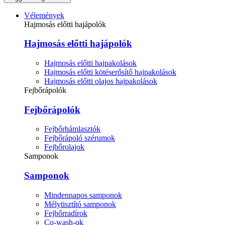
Vélemények
Hajmosás előtti hajápolók
Hajmosás előtti hajápolók
Hajmosás előtti hajpakolások
Hajmosás előtti kötéserősítő hajpakolások
Hajmosás előtti olajos hajpakolások
Fejbőrápolók
Fejbőrápolók
Fejbőrhámlasztók
Fejbőrápoló szérumok
Fejbőrolajok
Samponok
Samponok
Mindennapos samponok
Mélytisztító samponok
Fejbőrradírok
Co-wash-ok