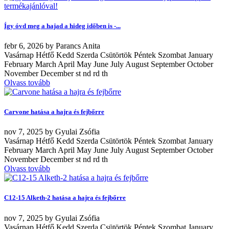
Így óvd meg a hajad a hideg időben is -...
febr
6, 2026
by
Parancs Anita
Vasárnap Hétfő Kedd Szerda Csütörtök Péntek Szombat January
February March April May June July August September October
November December st nd rd th
Olvass tovább
Carvone hatása a hajra és fejbőrre
nov
7, 2025
by
Gyulai Zsófia
Vasárnap Hétfő Kedd Szerda Csütörtök Péntek Szombat January
February March April May June July August September October
November December st nd rd th
Olvass tovább
C12-15 Alketh-2 hatása a hajra és fejbőrre
nov
7, 2025
by
Gyulai Zsófia
Vasárnap Hétfő Kedd Szerda Csütörtök Péntek Szombat January