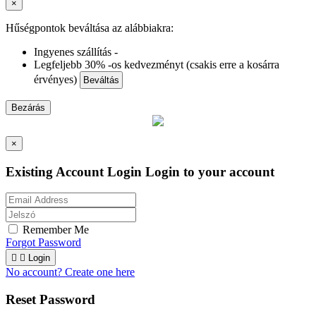
×
Hűségpontok beváltása az alábbiakra:
Ingyenes szállítás -
Legfeljebb 30% -os kedvezményt (csakis erre a kosárra
érvényes)
Beváltás
Bezárás
×
Existing Account Login
Login to your account
Remember Me
Forgot Password


Login
No account? Create one here
Reset Password