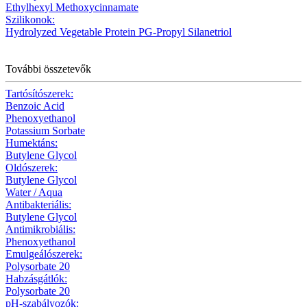
Ethylhexyl Methoxycinnamate
Szilikonok:
Hydrolyzed Vegetable Protein PG-Propyl Silanetriol
További összetevők
Tartósítószerek:
Benzoic Acid
Phenoxyethanol
Potassium Sorbate
Humektáns:
Butylene Glycol
Oldószerek:
Butylene Glycol
Water / Aqua
Antibakteriális:
Butylene Glycol
Antimikrobiális:
Phenoxyethanol
Emulgeálószerek:
Polysorbate 20
Habzásgátlók:
Polysorbate 20
pH-szabályozók: