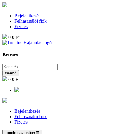
Bejelentkezés
Felhasználói fiók
Fizetés
0
0 Ft
Keresés
search
0
0 Ft
Bejelentkezés
Felhasználói fiók
Fizetés
Toggle navigation
☰