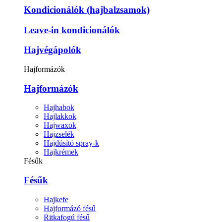
Kondicionálók (hajbalzsamok)
Leave-in kondicionálók
Hajvégápolók
Hajformázók
Hajformázók
Hajhabok
Hajlakkok
Hajwaxok
Hajzselék
Hajdúsító spray-k
Hajkrémek
Fésűk
Fésűk
Hajkefe
Hajformázó fésű
Ritkafogú fésű