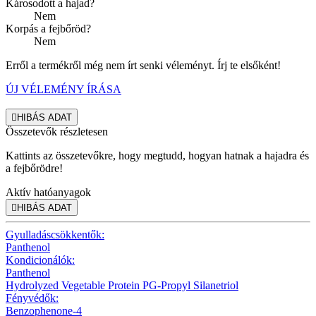
Károsodott a hajad?
Nem
Korpás a fejbőröd?
Nem
Erről a termékről még nem írt senki véleményt. Írj te elsőként!
ÚJ VÉLEMÉNY ÍRÁSA

HIBÁS ADAT
Összetevők részletesen
Kattints az összetevőkre, hogy megtudd, hogyan hatnak a hajadra és
a fejbőrödre!
Aktív hatóanyagok

HIBÁS ADAT
Gyulladáscsökkentők:
Panthenol
Kondicionálók:
Panthenol
Hydrolyzed Vegetable Protein PG-Propyl Silanetriol
Fényvédők:
Benzophenone-4