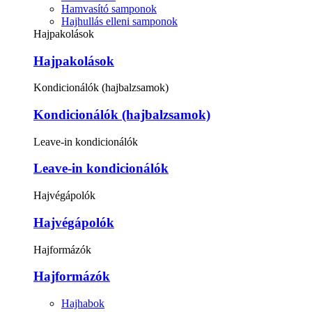
Hamvasító samponok
Hajhullás elleni samponok
Hajpakolások
Hajpakolások
Kondicionálók (hajbalzsamok)
Kondicionálók (hajbalzsamok)
Leave-in kondicionálók
Leave-in kondicionálók
Hajvégápolók
Hajvégápolók
Hajformázók
Hajformázók
Hajhabok