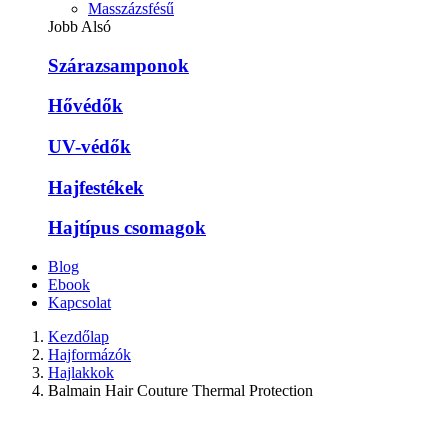
Masszázsfésű
Jobb Alsó
Szárazsamponok
Hővédők
UV-védők
Hajfestékek
Hajtípus csomagok
Blog
Ebook
Kapcsolat
Kezdőlap
Hajformázók
Hajlakkok
Balmain Hair Couture Thermal Protection