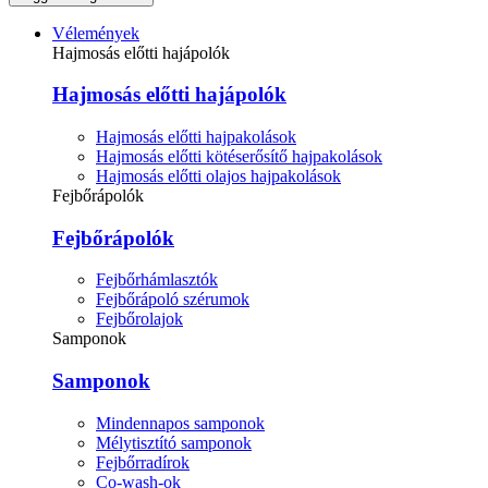
Vélemények
Hajmosás előtti hajápolók
Hajmosás előtti hajápolók
Hajmosás előtti hajpakolások
Hajmosás előtti kötéserősítő hajpakolások
Hajmosás előtti olajos hajpakolások
Fejbőrápolók
Fejbőrápolók
Fejbőrhámlasztók
Fejbőrápoló szérumok
Fejbőrolajok
Samponok
Samponok
Mindennapos samponok
Mélytisztító samponok
Fejbőrradírok
Co-wash-ok