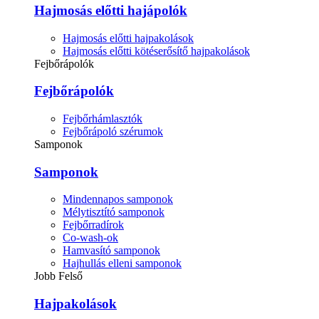
Hajmosás előtti hajápolók
Hajmosás előtti hajpakolások
Hajmosás előtti kötéserősítő hajpakolások
Fejbőrápolók
Fejbőrápolók
Fejbőrhámlasztók
Fejbőrápoló szérumok
Samponok
Samponok
Mindennapos samponok
Mélytisztító samponok
Fejbőrradírok
Co-wash-ok
Hamvasító samponok
Hajhullás elleni samponok
Jobb Felső
Hajpakolások