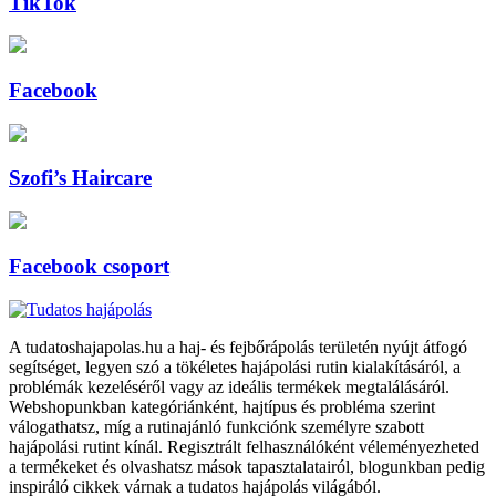
TikTok
Facebook
Szofi’s Haircare
Facebook csoport
A tudatoshajapolas.hu a haj- és fejbőrápolás területén nyújt átfogó
segítséget, legyen szó a tökéletes hajápolási rutin kialakításáról, a
problémák kezeléséről vagy az ideális termékek megtalálásáról.
Webshopunkban kategóriánként, hajtípus és probléma szerint
válogathatsz, míg a rutinajánló funkciónk személyre szabott
hajápolási rutint kínál. Regisztrált felhasználóként véleményezheted
a termékeket és olvashatsz mások tapasztalatairól, blogunkban pedig
inspiráló cikkek várnak a tudatos hajápolás világából.