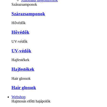
Automata hajgöndörítők
Szárazsamponok
Szárazsamponok
Hővédők
Hővédők
UV-védők
UV-védők
Hajfestékek
Hajfestékek
Hair glossok
Hair glossok
Webshop
Hajmosás előtti hajápolók