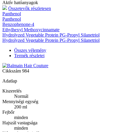
Aktív hatóanyagok
Összetevők részletesen
Panthenol
Panthenol
Benzophenone-4
Ethylhexyl Methoxycinnamate
Hydrolyzed Vegetable Protein PG-Propyl Silanetriol
Hydrolyzed Vegetable Protein PG-Propyl Silanetriol
Összes vélemény
Termék részletei
Cikkszám
984
Adatlap
Kiszerelés
Normál
Mennyiségi egység
200 ml
Fejbőr
minden
Hajszál vastagsága
minden