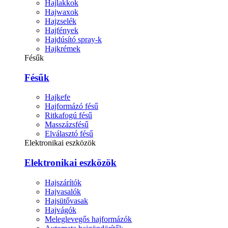
Hajlakkok
Hajwaxok
Hajzselék
Hajfények
Hajdúsító spray-k
Hajkrémek
Fésűk
Fésűk
Hajkefe
Hajformázó fésű
Ritkafogú fésű
Masszázsfésű
Elválasztó fésű
Elektronikai eszközök
Elektronikai eszközök
Hajszárítók
Hajvasalók
Hajsütővasak
Hajvágók
Meleglevegős hajformázók