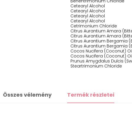
Behentrimonium Chloride
Cetearyl Alcohol
Cetearyl Alcohol
Cetearyl Alcohol
Cetearyl Alcohol
Cetrimonium Chloride
Citrus Aurantium Amara (Bitte
Citrus Aurantium Amara (Bitte
Citrus Aurantium Bergamia (B
Citrus Aurantium Bergamia (B
Cocos Nucifera (Coconut) Oi
Cocos Nucifera (Coconut) Oi
Prunus Amygdalus Dulcis (Sw
Steartrimonium Chloride
Összes vélemény
Termék részletei