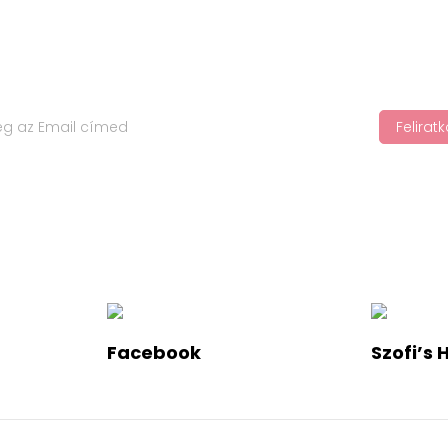
Felira
jápolási trendekről, iratkozz fel a hírlevelünkre!
Facebook
Szofi’s 