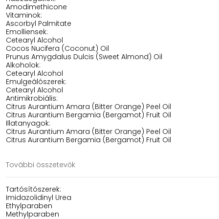
Amodimethicone
Vitaminok:
Ascorbyl Palmitate
Emolliensek:
Cetearyl Alcohol
Cocos Nucifera (Coconut) Oil
Prunus Amygdalus Dulcis (Sweet Almond) Oil
Alkoholok:
Cetearyl Alcohol
Emulgeálószerek:
Cetearyl Alcohol
Antimikrobiális:
Citrus Aurantium Amara (Bitter Orange) Peel Oil
Citrus Aurantium Bergamia (Bergamot) Fruit Oil
Illatanyagok:
Citrus Aurantium Amara (Bitter Orange) Peel Oil
Citrus Aurantium Bergamia (Bergamot) Fruit Oil
További összetevők
Tartósítószerek:
Imidazolidinyl Urea
Ethylparaben
Methylparaben