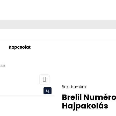
Kapcsolat
ask

Brelil Numéro
Új
Brelil Numér
Hajpakolás