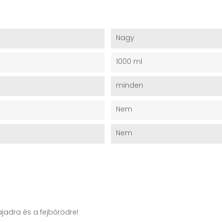
Nagy
1000 ml
minden
Nem
Nem
jadra és a fejbőrödre!