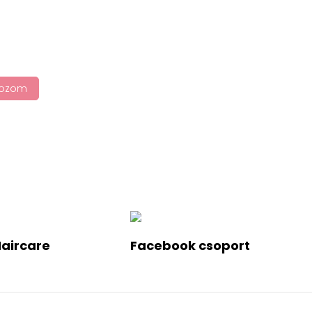
tkozom
Haircare
Facebook csoport