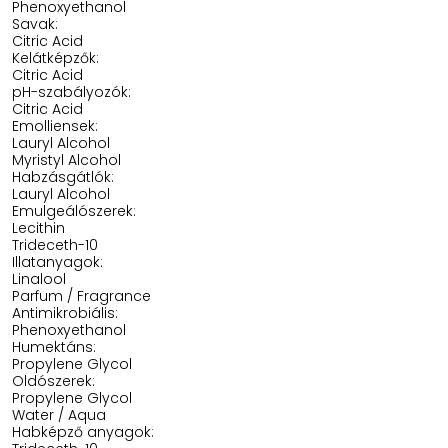
Phenoxyethanol
Savak:
Citric Acid
Kelátképzők:
Citric Acid
pH-szabályozók:
Citric Acid
Emolliensek:
Lauryl Alcohol
Myristyl Alcohol
Habzásgátlók:
Lauryl Alcohol
Emulgeálószerek:
Lecithin
Trideceth-10
Illatanyagok:
Linalool
Parfum / Fragrance
Antimikrobiális:
Phenoxyethanol
Humektáns:
Propylene Glycol
Oldószerek:
Propylene Glycol
Water / Aqua
Habképző anyagok: