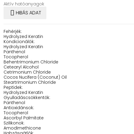
Aktív hatóanyagok

HIBÁS ADAT
Fehérjék:
Hydrolyzed Keratin
Kondicionálók:
Hydrolyzed Keratin
Panthenol
Tocopherol
Behentrimonium Chloride
Cetearyl Alcohol
Cetrimonium Chloride
Cocos Nucifera (Coconut) Oil
Steartrimonium Chloride
Peptidek:
Hydrolyzed Keratin
Gyulladáscsökkentők:
Panthenol
Antioxidánsok:
Tocopherol
Ascorbyl Palmitate
Szilikonok:
Amodimethicone
Habzásgátlók: