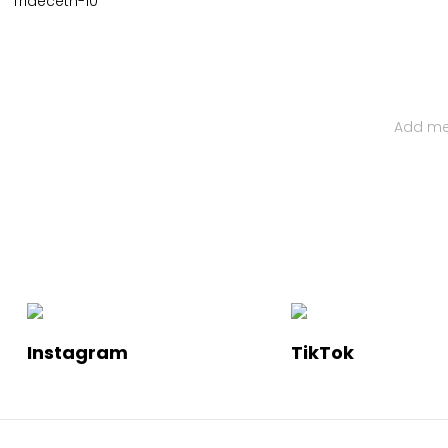
Trideceth-10
Iratkozz Fel Hírlevelünkre
Ha értesülnél a legfelkapottabb termékekről és a legújabb ha
Instagram
TikTok