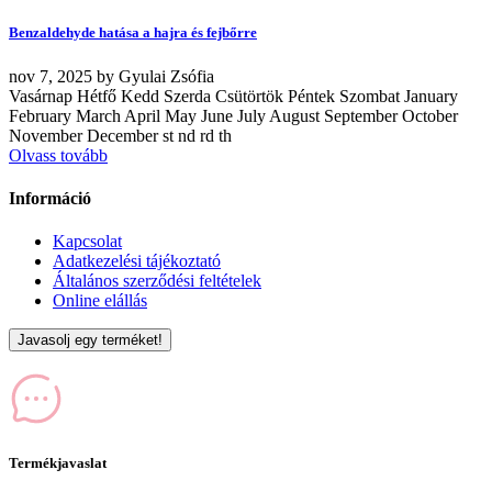
Benzaldehyde hatása a hajra és fejbőrre
nov
7, 2025
by
Gyulai Zsófia
Vasárnap Hétfő Kedd Szerda Csütörtök Péntek Szombat January
February March April May June July August September October
November December st nd rd th
Olvass tovább
Információ
Kapcsolat
Adatkezelési tájékoztató
Általános szerződési feltételek
Online elállás
Javasolj egy terméket!
Termékjavaslat