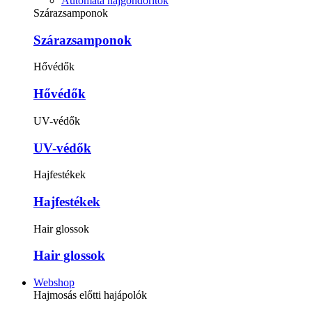
Automata hajgöndörítők
Szárazsamponok
Szárazsamponok
Hővédők
Hővédők
UV-védők
UV-védők
Hajfestékek
Hajfestékek
Hair glossok
Hair glossok
Webshop
Hajmosás előtti hajápolók