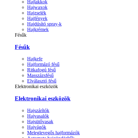
Hajlakkok
Hajwaxok
Hajzselék
Hajfények
Hajdúsító spray-k
Hajkrémek
Fésűk
Fésűk
Hajkefe
Hajformázó fésű
Ritkafogú fésű
Masszázsfésű
Elválasztó fésű
Elektronikai eszközök
Elektronikai eszközök
Hajszárítók
Hajvasalók
Hajsütővasak
Hajvágók
Meleglevegős hajformázók