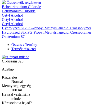
Összetevők részletesen
Behentrimonium Chloride
Cetrimonium Chloride
Cetyl Alcohol
Cetyl Alcohol
Cetyl Alcohol
Hydrolyzed Silk PG-Propyl Methylsilanediol Crosspolymer
Hydrolyzed Silk PG-Propyl Methylsilanediol Crosspolymer
Quaternium-87
Összes vélemény
Termék részletei
Cikkszám
323
Adatlap
Kiszerelés
Normál
Mennyiségi egység
200 ml
Hajszál vastagsága
minden
Károsodott a hajad?