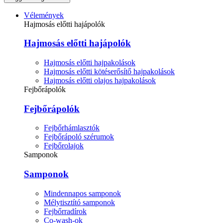
Vélemények
Hajmosás előtti hajápolók
Hajmosás előtti hajápolók
Hajmosás előtti hajpakolások
Hajmosás előtti kötéserősítő hajpakolások
Hajmosás előtti olajos hajpakolások
Fejbőrápolók
Fejbőrápolók
Fejbőrhámlasztók
Fejbőrápoló szérumok
Fejbőrolajok
Samponok
Samponok
Mindennapos samponok
Mélytisztító samponok
Fejbőrradírok
Co-wash-ok