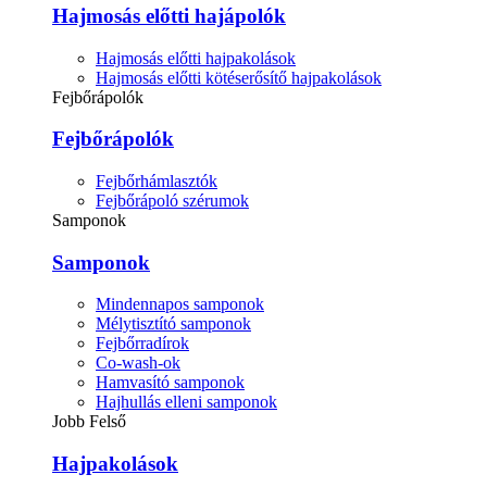
Hajmosás előtti hajápolók
Hajmosás előtti hajpakolások
Hajmosás előtti kötéserősítő hajpakolások
Fejbőrápolók
Fejbőrápolók
Fejbőrhámlasztók
Fejbőrápoló szérumok
Samponok
Samponok
Mindennapos samponok
Mélytisztító samponok
Fejbőrradírok
Co-wash-ok
Hamvasító samponok
Hajhullás elleni samponok
Jobb Felső
Hajpakolások