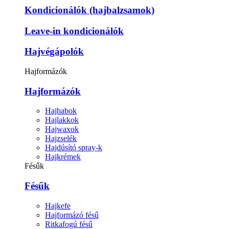
Kondicionálók (hajbalzsamok)
Leave-in kondicionálók
Hajvégápolók
Hajformázók
Hajformázók
Hajhabok
Hajlakkok
Hajwaxok
Hajzselék
Hajdúsító spray-k
Hajkrémek
Fésűk
Fésűk
Hajkefe
Hajformázó fésű
Ritkafogú fésű