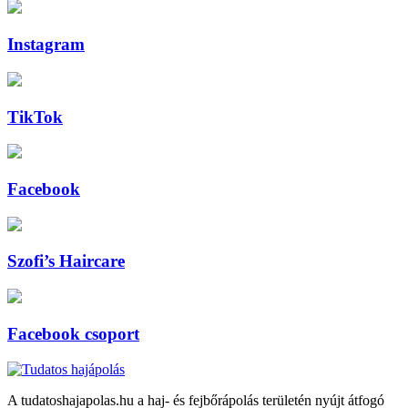
Instagram
TikTok
Facebook
Szofi’s Haircare
Facebook csoport
A tudatoshajapolas.hu a haj- és fejbőrápolás területén nyújt átfogó