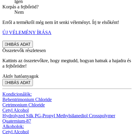
Igen
Korpás a fejbőröd?
Nem
Erről a termékről még nem írt senki véleményt. Írj te elsőként!
ÚJ VÉLEMÉNY ÍRÁSA

HIBÁS ADAT
Összetevők részletesen
Kattints az összetevőkre, hogy megtudd, hogyan hatnak a hajadra és
a fejbőrödre!
Aktív hatóanyagok

HIBÁS ADAT
Kondicionálók:
Behentrimonium Chloride
Cetrimonium Chloride
Cetyl Alcohol
Hydrolyzed Silk PG-Propyl Methylsilanediol Crosspolymer
Quaternium-87
Alkoholok:
Cetyl Alcohol