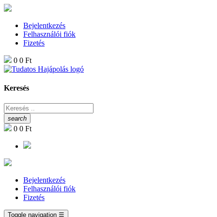
Bejelentkezés
Felhasználói fiók
Fizetés
0
0 Ft
Keresés
search
0
0 Ft
Bejelentkezés
Felhasználói fiók
Fizetés
Toggle navigation
☰