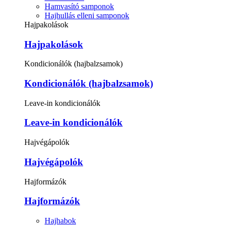
Hamvasító samponok
Hajhullás elleni samponok
Hajpakolások
Hajpakolások
Kondicionálók (hajbalzsamok)
Kondicionálók (hajbalzsamok)
Leave-in kondicionálók
Leave-in kondicionálók
Hajvégápolók
Hajvégápolók
Hajformázók
Hajformázók
Hajhabok