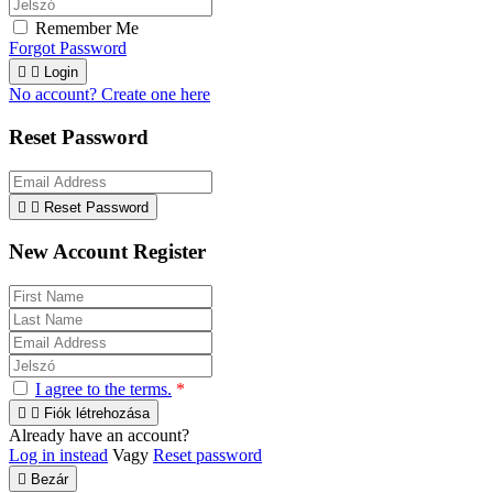
Remember Me
Forgot Password


Login
No account? Create one here
Reset Password


Reset Password
New Account Register
I agree to the terms.
*


Fiók létrehozása
Already have an account?
Log in instead
Vagy
Reset password

Bezár