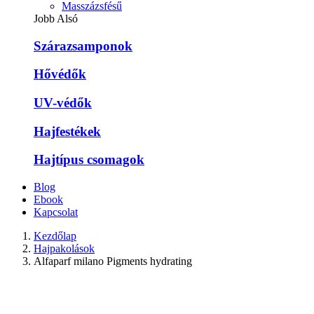
Masszázsfésű
Jobb Alsó
Szárazsamponok
Hővédők
UV-védők
Hajfestékek
Hajtípus csomagok
Blog
Ebook
Kapcsolat
Kezdőlap
Hajpakolások
Alfaparf milano Pigments hydrating