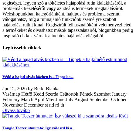
segítséget, legyen szó a tökéletes hajápolási rutin kialakításáról, a
problémák kezeléséről vagy az ideális termékek megtalálásáról.
Webshopunkban kategóriánként, hajtípus és probléma szerint
válogathatsz, míg a rutinajánló funkciónk személyre szabott
hajápolási rutint kínál. Regisztrált felhasználóként véleményezheted
a termékeket és olvashatsz mások tapasztalatairól, blogunkban pedig
inspiráló cikkek várnak a tudatos hajápolás világából.
Legfrissebb cikkek
Védd a hajad alvás közben is – Tippek a...
ápr
15, 2026
by
Berki Bianka
Vasárnap Hétfő Kedd Szerda Csütörtök Péntek Szombat January
February March April May June July August September October
November December st nd rd th
Olvass tovább
Tangle Teezer útmutató: Így válaszd ki a...