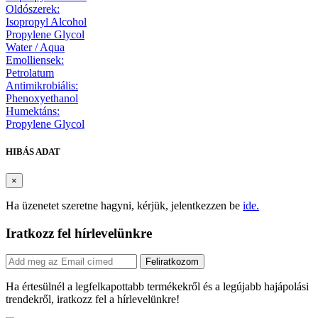
Oldószerek:
Isopropyl Alcohol
Propylene Glycol
Water / Aqua
Emolliensek:
Petrolatum
Antimikrobiális:
Phenoxyethanol
Humektáns:
Propylene Glycol
HIBÁS ADAT
×
Ha üzenetet szeretne hagyni, kérjük, jelentkezzen be
ide.
Iratkozz fel hírlevelünkre
Feliratkozom
Ha értesülnél a legfelkapottabb termékekről és a legújabb hajápolási
trendekről, iratkozz fel a hírlevelünkre!