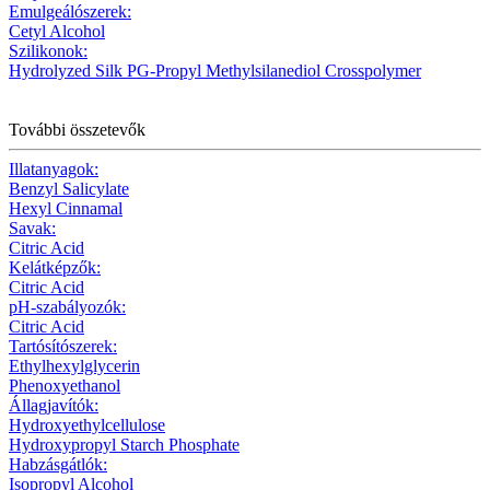
Emulgeálószerek:
Cetyl Alcohol
Szilikonok:
Hydrolyzed Silk PG-Propyl Methylsilanediol Crosspolymer
További összetevők
Illatanyagok:
Benzyl Salicylate
Hexyl Cinnamal
Savak:
Citric Acid
Kelátképzők:
Citric Acid
pH-szabályozók:
Citric Acid
Tartósítószerek:
Ethylhexylglycerin
Phenoxyethanol
Állagjavítók:
Hydroxyethylcellulose
Hydroxypropyl Starch Phosphate
Habzásgátlók:
Isopropyl Alcohol