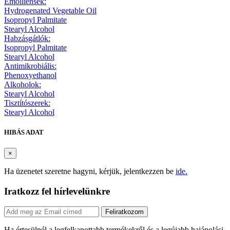
Emolliensek:
Hydrogenated Vegetable Oil
Isopropyl Palmitate
Stearyl Alcohol
Habzásgátlók:
Isopropyl Palmitate
Stearyl Alcohol
Antimikrobiális:
Phenoxyethanol
Alkoholok:
Stearyl Alcohol
Tisztítószerek:
Stearyl Alcohol
HIBÁS ADAT
×
Ha üzenetet szeretne hagyni, kérjük, jelentkezzen be
ide.
Iratkozz fel hírlevelünkre
Feliratkozom
Ha értesülnél a legfelkapottabb termékekről és a legújabb hajápolási