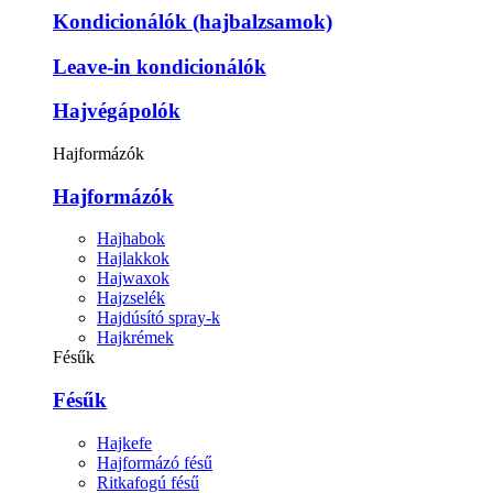
Kondicionálók (hajbalzsamok)
Leave-in kondicionálók
Hajvégápolók
Hajformázók
Hajformázók
Hajhabok
Hajlakkok
Hajwaxok
Hajzselék
Hajdúsító spray-k
Hajkrémek
Fésűk
Fésűk
Hajkefe
Hajformázó fésű
Ritkafogú fésű