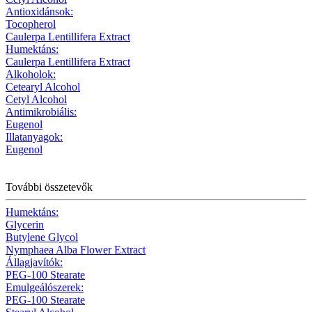
Antioxidánsok:
Tocopherol
Caulerpa Lentillifera Extract
Humektáns:
Caulerpa Lentillifera Extract
Alkoholok:
Cetearyl Alcohol
Cetyl Alcohol
Antimikrobiális:
Eugenol
Illatanyagok:
Eugenol
További összetevők
Humektáns:
Glycerin
Butylene Glycol
Nymphaea Alba Flower Extract
Állagjavítók:
PEG-100 Stearate
Emulgeálószerek:
PEG-100 Stearate