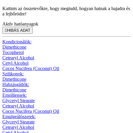
Kattints az összetevőkre, hogy megtudd, hogyan hatnak a hajadra és
a fejbőrödre!
Aktív hatóanyagok

HIBÁS ADAT
Kondicionálók:
Dimethicone
Tocopherol
Cetearyl Alcohol
Cetyl Alcohol
Cocos Nucifera (Coconut) Oil
Szilikonok:
Dimethicone
Habzásgátlók:
Dimethicone
Emolliensek:
Glyceryl Stearate
Cetearyl Alcohol
Cocos Nucifera (Coconut) Oil
Emulgeálószerek:
Glyceryl Stearate
Cetearyl Alcohol
Cetyl Alcohol