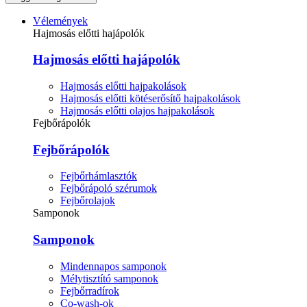
Vélemények
Hajmosás előtti hajápolók
Hajmosás előtti hajápolók
Hajmosás előtti hajpakolások
Hajmosás előtti kötéserősítő hajpakolások
Hajmosás előtti olajos hajpakolások
Fejbőrápolók
Fejbőrápolók
Fejbőrhámlasztók
Fejbőrápoló szérumok
Fejbőrolajok
Samponok
Samponok
Mindennapos samponok
Mélytisztító samponok
Fejbőrradírok
Co-wash-ok