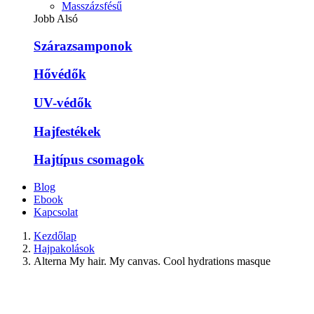
Masszázsfésű
Jobb Alsó
Szárazsamponok
Hővédők
UV-védők
Hajfestékek
Hajtípus csomagok
Blog
Ebook
Kapcsolat
Kezdőlap
Hajpakolások
Alterna My hair. My canvas. Cool hydrations masque