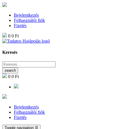
Bejelentkezés
Felhasználói fiók
Fizetés
0
0 Ft
Keresés
search
0
0 Ft
Bejelentkezés
Felhasználói fiók
Fizetés
Toggle navigation
☰