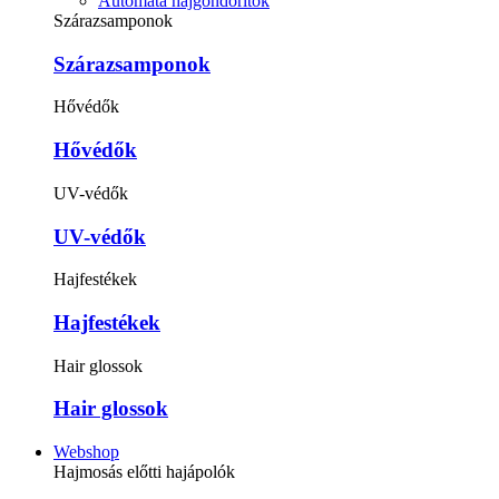
Automata hajgöndörítők
Szárazsamponok
Szárazsamponok
Hővédők
Hővédők
UV-védők
UV-védők
Hajfestékek
Hajfestékek
Hair glossok
Hair glossok
Webshop
Hajmosás előtti hajápolók