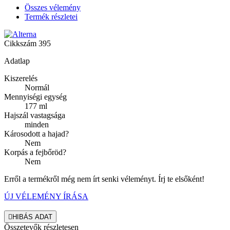
Összes vélemény
Termék részletei
Cikkszám
395
Adatlap
Kiszerelés
Normál
Mennyiségi egység
177 ml
Hajszál vastagsága
minden
Károsodott a hajad?
Nem
Korpás a fejbőröd?
Nem
Erről a termékről még nem írt senki véleményt. Írj te elsőként!
ÚJ VÉLEMÉNY ÍRÁSA

HIBÁS ADAT
Összetevők részletesen