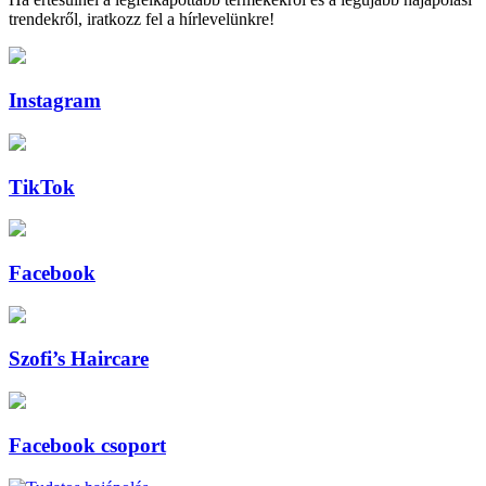
trendekről, iratkozz fel a hírlevelünkre!
Instagram
TikTok
Facebook
Szofi’s Haircare
Facebook csoport