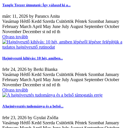
Tangle Teezer útmutató: Így válaszd ki a...
márc
11, 2026
by
Parancs Anita
Vasárnap Hétfő Kedd Szerda Csütörtök Péntek Szombat January
February March April May June July August September October
November December st nd rd th
Olvass tovább
Hajnövesztő kihívás: 10 hét, amiben...
febr
24, 2026
by
Berki Bianka
Vasárnap Hétfő Kedd Szerda Csütörtök Péntek Szombat January
February March April May June July August September October
November December st nd rd th
Olvass tovább
A hajnövesztés tudománya és a belső...
febr
23, 2026
by
Gyulai Zsófia
Vasárnap Hétfő Kedd Szerda Csütörtök Péntek Szombat January
February March April May June July August September October