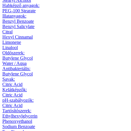
Stearyl Alcohol
Habképző anyagok:
PEG-100 Stearate
Illatanyagok:
Benzyl Benzoate
Benzyl Salicylate
Citral
Hexyl Cinnamal
Limonene
Linalool
Oldószerek:
Butylene Glycol
Water / Aqua
Antibakteriális:
Butylene Glycol
Savak:
Citric Acid
Kelátképzők:
Citric Acid
pH-szabályozók:
Citric Acid
Tartósítószerek:
Ethylhexylglycerin
Phenoxyethanol
Sodium Benzoate