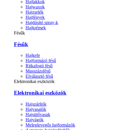
Hajlakkok
Hajwaxok
Hajzselék
Hajfények
Hajdúsító spray-k
Hajkrémek
Fésűk
Fésűk
Hajkefe
Hajformázó fésű
Ritkafogú fésű
Masszázsfésű
Elválasztó fésű
Elektronikai eszközök
Elektronikai eszközök
Hajszárítók
Hajvasalók
Hajsütővasak
Hajvágók
Meleglevegős hajformázók