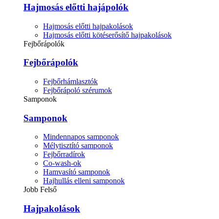
Hajmosás előtti hajápolók
Hajmosás előtti hajpakolások
Hajmosás előtti kötéserősítő hajpakolások
Fejbőrápolók
Fejbőrápolók
Fejbőrhámlasztók
Fejbőrápoló szérumok
Samponok
Samponok
Mindennapos samponok
Mélytisztító samponok
Fejbőrradírok
Co-wash-ok
Hamvasító samponok
Hajhullás elleni samponok
Jobb Felső
Hajpakolások