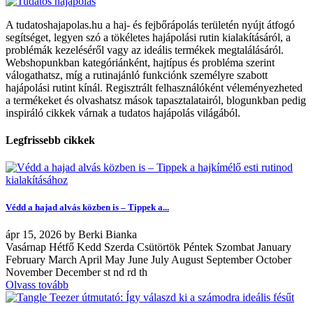
A tudatoshajapolas.hu a haj- és fejbőrápolás területén nyújt átfogó
segítséget, legyen szó a tökéletes hajápolási rutin kialakításáról, a
problémák kezeléséről vagy az ideális termékek megtalálásáról.
Webshopunkban kategóriánként, hajtípus és probléma szerint
válogathatsz, míg a rutinajánló funkciónk személyre szabott
hajápolási rutint kínál. Regisztrált felhasználóként véleményezheted
a termékeket és olvashatsz mások tapasztalatairól, blogunkban pedig
inspiráló cikkek várnak a tudatos hajápolás világából.
Legfrissebb cikkek
Védd a hajad alvás közben is – Tippek a...
ápr
15, 2026
by
Berki Bianka
Vasárnap Hétfő Kedd Szerda Csütörtök Péntek Szombat January
February March April May June July August September October
November December st nd rd th
Olvass tovább