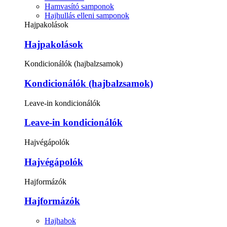
Hamvasító samponok
Hajhullás elleni samponok
Hajpakolások
Hajpakolások
Kondicionálók (hajbalzsamok)
Kondicionálók (hajbalzsamok)
Leave-in kondicionálók
Leave-in kondicionálók
Hajvégápolók
Hajvégápolók
Hajformázók
Hajformázók
Hajhabok