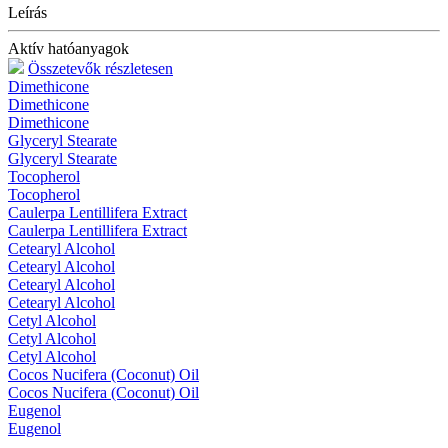
Leírás
Aktív hatóanyagok
Összetevők részletesen
Dimethicone
Dimethicone
Dimethicone
Glyceryl Stearate
Glyceryl Stearate
Tocopherol
Tocopherol
Caulerpa Lentillifera Extract
Caulerpa Lentillifera Extract
Cetearyl Alcohol
Cetearyl Alcohol
Cetearyl Alcohol
Cetearyl Alcohol
Cetyl Alcohol
Cetyl Alcohol
Cetyl Alcohol
Cocos Nucifera (Coconut) Oil
Cocos Nucifera (Coconut) Oil
Eugenol
Eugenol