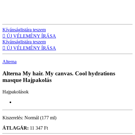
Kívánságlistára teszem

ÚJ VÉLEMÉNY ÍRÁSA
Kívánságlistára teszem

ÚJ VÉLEMÉNY ÍRÁSA
Alterna
Alterna My hair. My canvas. Cool hydrations
masque
Hajpakolás
Hajpakolások
Kiszerelés:
Normál (177 ml)
ÁTLAGÁR:
11 347 Ft