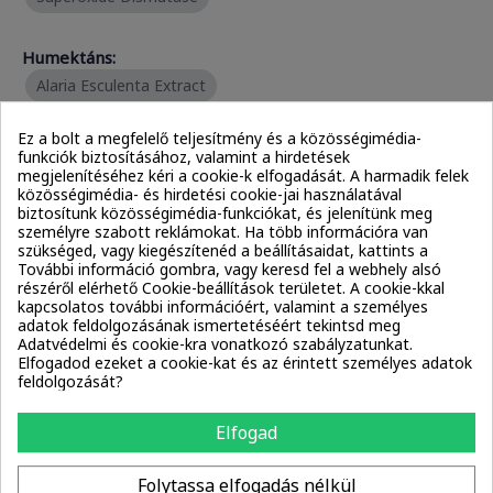
Humektáns:
Alaria Esculenta Extract
Ez a bolt a megfelelő teljesítmény és a közösségimédia-
Alkoholok:
funkciók biztosításához, valamint a hirdetések
Cetearyl Alcohol
Cetyl Alcohol
megjelenítéséhez kéri a cookie-k elfogadását. A harmadik felek
közösségimédia- és hirdetési cookie-jai használatával
biztosítunk közösségimédia-funkciókat, és jelenítünk meg
személyre szabott reklámokat. Ha több információra van
Emulgeálószerek:
szükséged, vagy kiegészítenéd a beállításaidat, kattints a
Cetearyl Alcohol
Cetyl Alcohol
További információ gombra, vagy keresd fel a webhely alsó
részéről elérhető Cookie-beállítások területet. A cookie-kkal
További összetevők
kapcsolatos további információért, valamint a személyes
adatok feldolgozásának ismertetéséért tekintsd meg
Adatvédelmi és cookie-kra vonatkozó szabályzatunkat.
Elfogadod ezeket a cookie-kat és az érintett személyes adatok
feldolgozását?
Humektáns:
Glycerin
Butylene Glycol
Elfogad
Filmképző anyagok:
Folytassa elfogadás nélkül