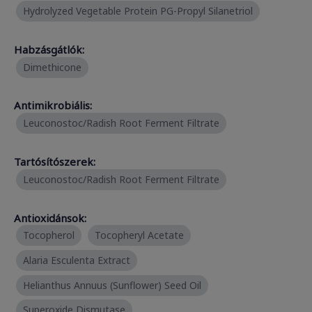
Hydrolyzed Vegetable Protein PG-Propyl Silanetriol
Habzásgátlók:
Dimethicone
Antimikrobiális:
Leuconostoc/Radish Root Ferment Filtrate
Tartósítószerek:
Leuconostoc/Radish Root Ferment Filtrate
Antioxidánsok:
Tocopherol
Tocopheryl Acetate
Alaria Esculenta Extract
Helianthus Annuus (Sunflower) Seed Oil
Superoxide Dismutase