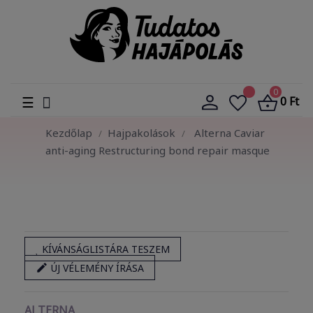
0
Toggle
☰
0 Ft
navigation
Kezdőlap
Hajpakolások
Alterna Caviar
anti-aging Restructuring bond repair masque
KÍVÁNSÁGLISTÁRA TESZEM

ÚJ VÉLEMÉNY ÍRÁSA
ALTERNA