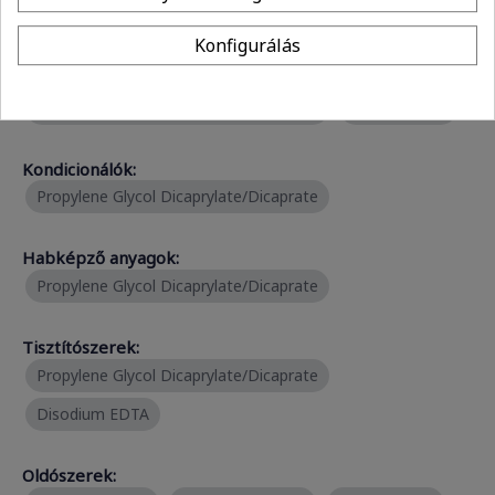
Polyquaternium-37
Konfigurálás
Emolliensek:
Propylene Glycol Dicaprylate/Dicaprate
Jojoba Esters
Kondicionálók:
Propylene Glycol Dicaprylate/Dicaprate
Habképző anyagok:
Propylene Glycol Dicaprylate/Dicaprate
Tisztítószerek:
Propylene Glycol Dicaprylate/Dicaprate
Disodium EDTA
Oldószerek: