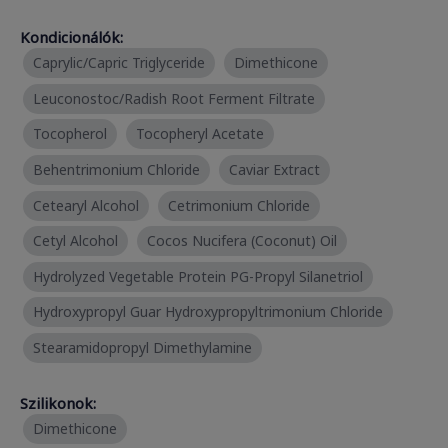
Kondicionálók:
Caprylic/Capric Triglyceride
Dimethicone
Leuconostoc/Radish Root Ferment Filtrate
Tocopherol
Tocopheryl Acetate
Behentrimonium Chloride
Caviar Extract
Cetearyl Alcohol
Cetrimonium Chloride
Cetyl Alcohol
Cocos Nucifera (Coconut) Oil
Hydrolyzed Vegetable Protein PG-Propyl Silanetriol
Hydroxypropyl Guar Hydroxypropyltrimonium Chloride
Stearamidopropyl Dimethylamine
Szilikonok:
Dimethicone