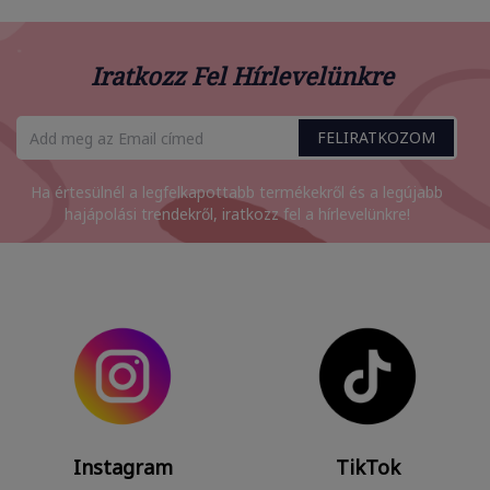
Iratkozz Fel Hírlevelünkre
FELIRATKOZOM
Ha értesülnél a legfelkapottabb termékekről és a legújabb
hajápolási trendekről, iratkozz fel a hírlevelünkre!
Instagram
TikTok