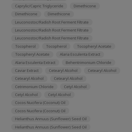
Caprylic/Capric Triglyceride
Dimethicone
Dimethicone
Dimethicone
Leuconostoc/Radish Root Ferment Filtrate
Leuconostoc/Radish Root Ferment Filtrate
Leuconostoc/Radish Root Ferment Filtrate
Tocopherol
Tocopherol
Tocopheryl Acetate
Tocopheryl Acetate
Alaria Esculenta Extract
Alaria Esculenta Extract
Behentrimonium Chloride
Caviar Extract
Cetearyl Alcohol
Cetearyl Alcohol
Cetearyl Alcohol
Cetearyl Alcohol
Cetrimonium Chloride
Cetyl Alcohol
Cetyl Alcohol
Cetyl Alcohol
Cocos Nucifera (Coconut) Oil
Cocos Nucifera (Coconut) Oil
Helianthus Annuus (Sunflower) Seed Oil
Helianthus Annuus (Sunflower) Seed Oil