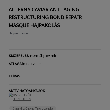
ALTERNA CAVIAR ANTI-AGING
RESTRUCTURING BOND REPAIR
MASQUE
HAJPAKOLÁS
Hajpakolások
KISZERELÉS:
Normál (169 ml)
ÁTLAGÁR:
12 470 Ft
LEÍRÁS
AKTÍV HATÓANYAGOK
ÖSSZETEVŐK
RÉSZLETESEN
Caprylic/Capric Triglyceride