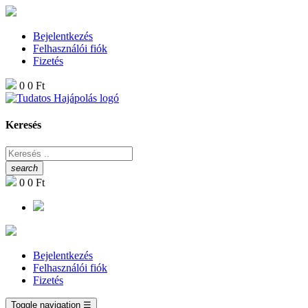
Bejelentkezés
Felhasználói fiók
Fizetés
0
0 Ft
Keresés
search
0
0 Ft
Bejelentkezés
Felhasználói fiók
Fizetés
Toggle navigation
☰