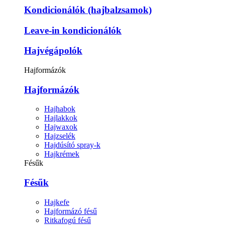
Kondicionálók (hajbalzsamok)
Leave-in kondicionálók
Hajvégápolók
Hajformázók
Hajformázók
Hajhabok
Hajlakkok
Hajwaxok
Hajzselék
Hajdúsító spray-k
Hajkrémek
Fésűk
Fésűk
Hajkefe
Hajformázó fésű
Ritkafogú fésű