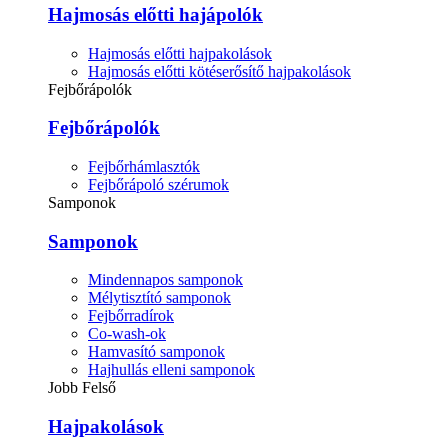
Hajmosás előtti hajápolók
Hajmosás előtti hajpakolások
Hajmosás előtti kötéserősítő hajpakolások
Fejbőrápolók
Fejbőrápolók
Fejbőrhámlasztók
Fejbőrápoló szérumok
Samponok
Samponok
Mindennapos samponok
Mélytisztító samponok
Fejbőrradírok
Co-wash-ok
Hamvasító samponok
Hajhullás elleni samponok
Jobb Felső
Hajpakolások