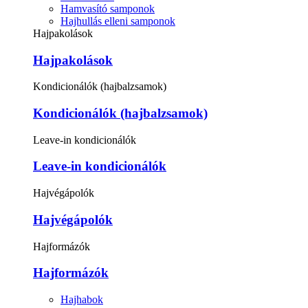
Hamvasító samponok
Hajhullás elleni samponok
Hajpakolások
Hajpakolások
Kondicionálók (hajbalzsamok)
Kondicionálók (hajbalzsamok)
Leave-in kondicionálók
Leave-in kondicionálók
Hajvégápolók
Hajvégápolók
Hajformázók
Hajformázók
Hajhabok