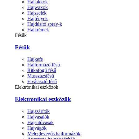
Hajlakkok
Hajwaxok
Hajzselék
Hajfények
Hajdúsító spray-k
Hajkrémek
Fésűk
Fésűk
Hajkefe
Hajformázó fésű
Ritkafogú fésű
Masszázsfésű
Elválasztó fésű
Elektronikai eszközök
Elektronikai eszközök
Hajszárítók
Hajvasalók
Hajsütővasak
Hajvágók
Meleglevegős hajformázók