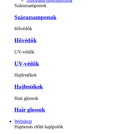
Automata hajgöndörítők
Szárazsamponok
Szárazsamponok
Hővédők
Hővédők
UV-védők
UV-védők
Hajfestékek
Hajfestékek
Hair glossok
Hair glossok
Webshop
Hajmosás előtti hajápolók