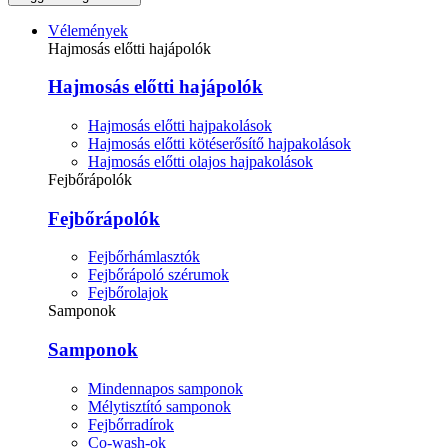
Vélemények
Hajmosás előtti hajápolók
Hajmosás előtti hajápolók
Hajmosás előtti hajpakolások
Hajmosás előtti kötéserősítő hajpakolások
Hajmosás előtti olajos hajpakolások
Fejbőrápolók
Fejbőrápolók
Fejbőrhámlasztók
Fejbőrápoló szérumok
Fejbőrolajok
Samponok
Samponok
Mindennapos samponok
Mélytisztító samponok
Fejbőrradírok
Co-wash-ok