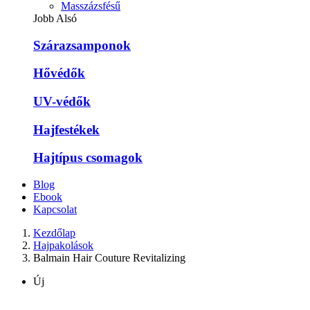
Masszázsfésű
Jobb Alsó
Szárazsamponok
Hővédők
UV-védők
Hajfestékek
Hajtípus csomagok
Blog
Ebook
Kapcsolat
Kezdőlap
Hajpakolások
Balmain Hair Couture Revitalizing
Új