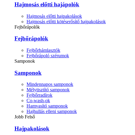
Hajmosás előtti hajápolók
Hajmosás előtti hajpakolások
Hajmosás előtti kötéserősítő hajpakolások
Fejbőrápolók
Fejbőrápolók
Fejbőrhámlasztók
Fejbőrápoló szérumok
Samponok
Samponok
Mindennapos samponok
Mélytisztító samponok
Fejbőrradírok
Co-wash-ok
Hamvasító samponok
Hajhullás elleni samponok
Jobb Felső
Hajpakolások