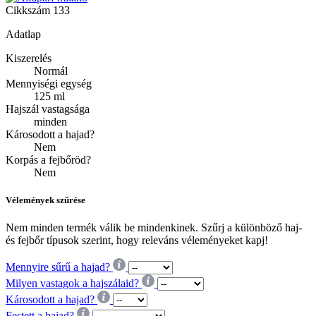
Cikkszám
133
Adatlap
Kiszerelés
Normál
Mennyiségi egység
125 ml
Hajszál vastagsága
minden
Károsodott a hajad?
Nem
Korpás a fejbőröd?
Nem
Vélemények szűrése
Nem minden termék válik be mindenkinek. Szűrj a különböző haj-
és fejbőr típusok szerint, hogy releváns véleményeket kapj!
Mennyire sűrű a hajad?
Milyen vastagok a hajszálaid?
Károsodott a hajad?
Festett a hajad?