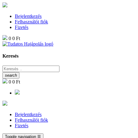
Bejelentkezés
Felhasználói fiók
Fizetés
0
0 Ft
Keresés
search
0
0 Ft
Bejelentkezés
Felhasználói fiók
Fizetés
Toggle navigation
☰