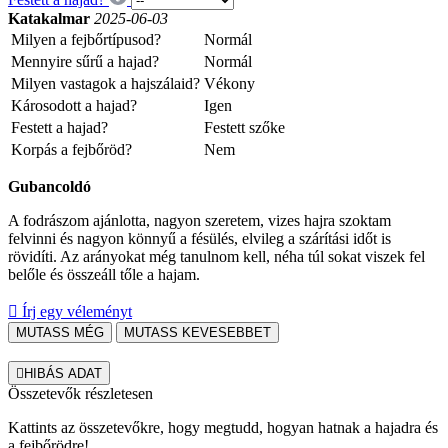
Katakalmar
2025-06-03
Milyen a fejbőrtípusod?
Normál
Mennyire sűrű a hajad?
Normál
Milyen vastagok a hajszálaid?
Vékony
Károsodott a hajad?
Igen
Festett a hajad?
Festett szőke
Korpás a fejbőröd?
Nem
Gubancoldó
A fodrászom ajánlotta, nagyon szeretem, vizes hajra szoktam
felvinni és nagyon könnyű a fésülés, elvileg a szárítási időt is
rövidíti. Az arányokat még tanulnom kell, néha túl sokat viszek fel
belőle és összeáll tőle a hajam.

Írj egy véleményt
MUTASS MÉG
MUTASS KEVESEBBET

HIBÁS ADAT
Összetevők részletesen
Kattints az összetevőkre, hogy megtudd, hogyan hatnak a hajadra és
a fejbőrödre!