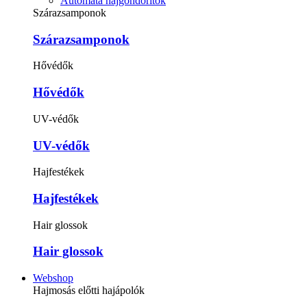
Automata hajgöndörítők
Szárazsamponok
Szárazsamponok
Hővédők
Hővédők
UV-védők
UV-védők
Hajfestékek
Hajfestékek
Hair glossok
Hair glossok
Webshop
Hajmosás előtti hajápolók