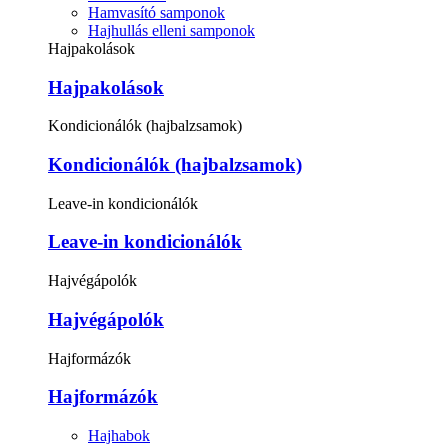
Hamvasító samponok
Hajhullás elleni samponok
Hajpakolások
Hajpakolások
Kondicionálók (hajbalzsamok)
Kondicionálók (hajbalzsamok)
Leave-in kondicionálók
Leave-in kondicionálók
Hajvégápolók
Hajvégápolók
Hajformázók
Hajformázók
Hajhabok