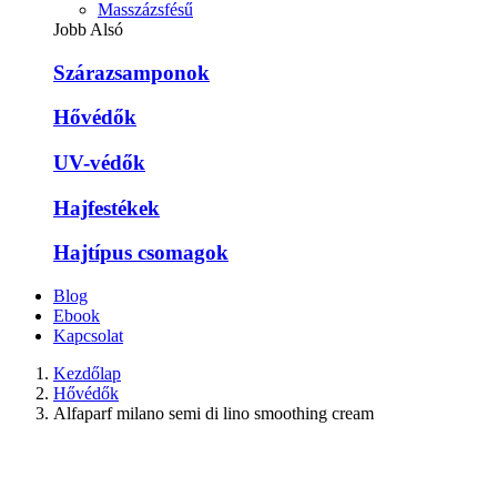
Masszázsfésű
Jobb Alsó
Szárazsamponok
Hővédők
UV-védők
Hajfestékek
Hajtípus csomagok
Blog
Ebook
Kapcsolat
Kezdőlap
Hővédők
Alfaparf milano semi di lino smoothing cream