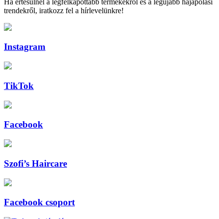
Ha értesülnél a legfelkapottabb termékekről és a legújabb hajápolási
trendekről, iratkozz fel a hírlevelünkre!
Instagram
TikTok
Facebook
Szofi’s Haircare
Facebook csoport