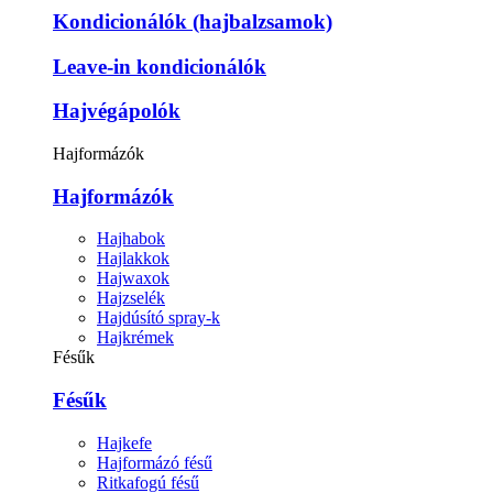
Kondicionálók (hajbalzsamok)
Leave-in kondicionálók
Hajvégápolók
Hajformázók
Hajformázók
Hajhabok
Hajlakkok
Hajwaxok
Hajzselék
Hajdúsító spray-k
Hajkrémek
Fésűk
Fésűk
Hajkefe
Hajformázó fésű
Ritkafogú fésű