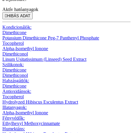
Aktív hatóanyagok

HIBÁS ADAT
Kondicionálók:
Dimethicone
Potassium Dimethicone Peg-7 Panthenyl Phosphate
Tocopherol
Alpha-Isomethyl Ionone
Dimethiconol
Linum Usitatissimum (Linseed) Seed Extract
Szilikonok:
Dimethicone
Dimethiconol
Habzásgátlók:
Dimethicone
Antioxidánsok:
Tocopherol
Hydrolyzed Hibiscus Esculentus Extract
Illatanyagok:
Alpha-Isomethyl Ionone
Fényvédők:
Ethylhexyl Methoxycinnamate
Humektáns: