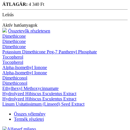
ÁTLAGÁR:
4 340 Ft
Leírás
Aktív hatóanyagok
Összetevők részletesen
Dimethicone
Dimethicone
Dimethicone
Potassium Dimethicone Peg-7 Panthenyl Phosphate
Tocopherol
Tocopherol
Alpha-Isomethyl Ionone
Alpha-Isomethyl Ionone
Dimethiconol
Dimethiconol
Ethylhexyl Methoxycinnamate
Hydrolyzed Hibiscus Esculentus Extract
Hydrolyzed Hibiscus Esculentus Extract
Linum Usitatissimum (Linseed) Seed Extract
Összes vélemény
Termék részletei