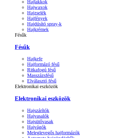
Hajlakkok
Hajwaxok
Hajzselék
Hajfények
Hajdúsító spray-k
Hajkrémek
Fésűk
Fésűk
Hajkefe
Hajformázó fésű
Ritkafogú fésű
Masszázsfésű
Elválasztó fésű
Elektronikai eszközök
Elektronikai eszközök
Hajszárítók
Hajvasalók
Hajsütővasak
Hajvágók
Meleglevegős hajformázók