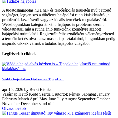
A tudatoshajapolas.hu a haj- és fejbőrápolás területén nyújt átfogó
segítséget, legyen szó a tökéletes hajápolási rutin kialakításáról, a
problémák kezeléséről vagy az ideális termékek megtalálásáról.
Webshopunkban kategóriánként, hajtípus és probléma szerint
válogathatsz, míg a rutinajánló funkciónk személyre szabott
hajápolási rutint kínál. Regisztrált felhasználóként véleményezheted
a termékeket és olvashatsz mások tapasztalatairól, blogunkban pedig
inspiráló cikkek várnak a tudatos hajápolás világából.
Legfrissebb cikkek
Védd a hajad alvás közben is – Tippek a...
ápr
15, 2026
by
Berki Bianka
Vasárnap Hétfő Kedd Szerda Csütörtök Péntek Szombat January
February March April May June July August September October
November December st nd rd th
Olvass tovább