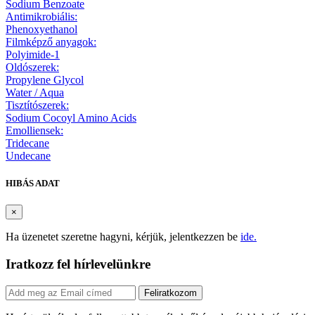
Sodium Benzoate
Antimikrobiális:
Phenoxyethanol
Filmképző anyagok:
Polyimide-1
Oldószerek:
Propylene Glycol
Water / Aqua
Tisztítószerek:
Sodium Cocoyl Amino Acids
Emolliensek:
Tridecane
Undecane
HIBÁS ADAT
×
Ha üzenetet szeretne hagyni, kérjük, jelentkezzen be
ide.
Iratkozz fel hírlevelünkre
Feliratkozom