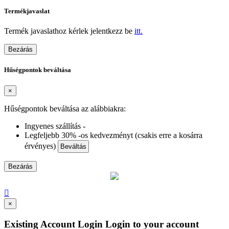
Termékjavaslat
Termék javaslathoz kérlek jelentkezz be
itt.
Bezárás
Hűségpontok beváltása
×
Hűségpontok beváltása az alábbiakra:
Ingyenes szállítás -
Legfeljebb 30% -os kedvezményt (csakis erre a kosárra
érvényes)
Beváltás
Bezárás

×
Existing Account Login
Login to your account