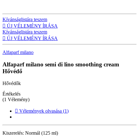
Kívánságlistára teszem

ÚJ VÉLEMÉNY ÍRÁSA
Kívánságlistára teszem

ÚJ VÉLEMÉNY ÍRÁSA
Alfaparf milano
Alfaparf milano semi di lino smoothing cream
Hővédő
Hővédők
Értékelés
(1 Vélemény)

Vélemények olvasása (
1
)
Kiszerelés:
Normál (125 ml)