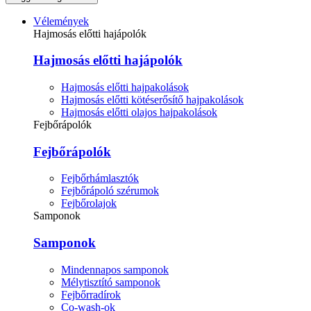
Vélemények
Hajmosás előtti hajápolók
Hajmosás előtti hajápolók
Hajmosás előtti hajpakolások
Hajmosás előtti kötéserősítő hajpakolások
Hajmosás előtti olajos hajpakolások
Fejbőrápolók
Fejbőrápolók
Fejbőrhámlasztók
Fejbőrápoló szérumok
Fejbőrolajok
Samponok
Samponok
Mindennapos samponok
Mélytisztító samponok
Fejbőrradírok
Co-wash-ok