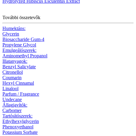
Hydrolyzed Hibiscus Esculentus Extract
További összetevők
Humektáns:
Glycerin
Biosaccharide Gum-4
Propylene Glycol
Emulgeálószerek:
Aminomethyl Propanol
Illatanyagok:
Benzyl Salicylate
Citronellol
Coumarin
Hexyl Cinnamal
Linalool
Parfum / Fragrance
Undecane
Állagjavítók:
Carbomer
Tartósítószerek:
Ethylhexylglycerin
Phenoxyethanol
Potassium Sorbate