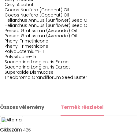
Cetyl Alcohol
Cocos Nucifera (Coconut) Oil
Cocos Nucifera (Coconut) Oil
Helianthus Annuus (Sunflower) Seed Oil
Helianthus Annuus (Sunflower) Seed Oil
Persea Gratissima (Avocado) Oil
Persea Gratissima (Avocado) Oil
Phenyl Trimethicone
Phenyl Trimethicone
Polyquaternium-11
Polysilicone-15
Saccharina Longicruris Extract
Saccharina Longicruris Extract
Superoxide Dismutase
Theobroma Grandiflorum Seed Butter
Összes vélemény
Termék részletei
Cikkszám
426