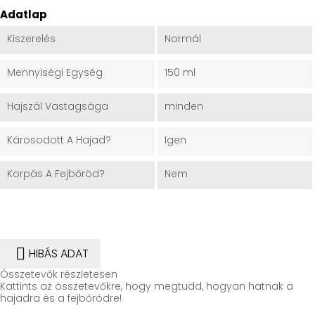
Adatlap
Kiszerelés
Normál
Mennyiségi Egység
150 ml
Hajszál Vastagsága
minden
Károsodott A Hajad?
Igen
Korpás A Fejbőröd?
Nem

HIBÁS ADAT
Összetevők részletesen
Kattints az összetevőkre, hogy megtudd, hogyan hatnak a
hajadra és a fejbőrödre!