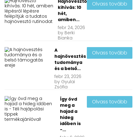
Hajnövesztő
Olvass tovább
kihívás: 10
hét,
amiben...
febr
24, 2026
by
Berki
Bianka
A
Olvass tovább
hajnövesztés
tudománya
és a belső...
febr
23, 2026
by
Gyulai
Zsófia
Így óvd
Olvass tovább
meg a
hajad a
hideg
időben is
-...