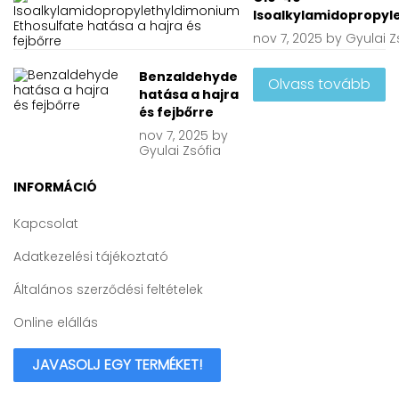
Isoalkylamidopropyle
nov
7, 2025
by
Gyulai Z
Benzaldehyde
Olvass tovább
hatása a hajra
és fejbőrre
nov
7, 2025
by
Gyulai Zsófia
INFORMÁCIÓ
Kapcsolat
Adatkezelési tájékoztató
Általános szerződési feltételek
Online elállás
JAVASOLJ EGY TERMÉKET!