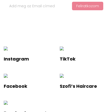
Feliratkozom
Ha értesülnél a legfelkapottabb termékekről és a legújabb
hajápolási trendekről, iratkozz fel a hírlevelünkre!
Instagram
TikTok
Facebook
Szofi’s Haircare