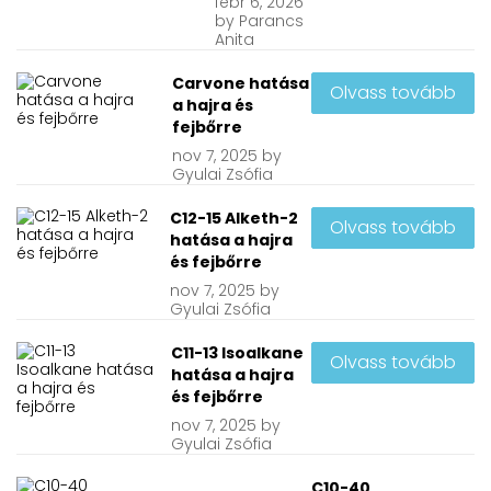
febr
6, 2026
by
Parancs
Anita
Carvone hatása
Olvass tovább
a hajra és
fejbőrre
nov
7, 2025
by
Gyulai Zsófia
C12-15 Alketh-2
Olvass tovább
hatása a hajra
és fejbőrre
nov
7, 2025
by
Gyulai Zsófia
C11-13 Isoalkane
Olvass tovább
hatása a hajra
és fejbőrre
nov
7, 2025
by
Gyulai Zsófia
C10-40