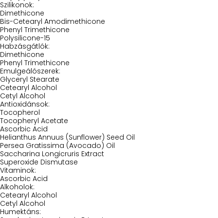
Szilikonok:
Dimethicone
Bis-Cetearyl Amodimethicone
Phenyl Trimethicone
Polysilicone-15
Habzásgátlók:
Dimethicone
Phenyl Trimethicone
Emulgeálószerek:
Glyceryl Stearate
Cetearyl Alcohol
Cetyl Alcohol
Antioxidánsok:
Tocopherol
Tocopheryl Acetate
Ascorbic Acid
Helianthus Annuus (Sunflower) Seed Oil
Persea Gratissima (Avocado) Oil
Saccharina Longicruris Extract
Superoxide Dismutase
Vitaminok:
Ascorbic Acid
Alkoholok:
Cetearyl Alcohol
Cetyl Alcohol
Humektáns: