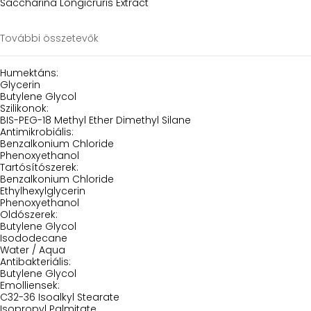
Saccharina Longicruris Extract
További összetevők
Humektáns:
Glycerin
Butylene Glycol
Szilikonok:
BIS-PEG-18 Methyl Ether Dimethyl Silane
Antimikrobiális:
Benzalkonium Chloride
Phenoxyethanol
Tartósítószerek:
Benzalkonium Chloride
Ethylhexylglycerin
Phenoxyethanol
Oldószerek:
Butylene Glycol
Isododecane
Water / Aqua
Antibakteriális:
Butylene Glycol
Emolliensek:
C32-36 Isoalkyl Stearate
Isopropyl Palmitate