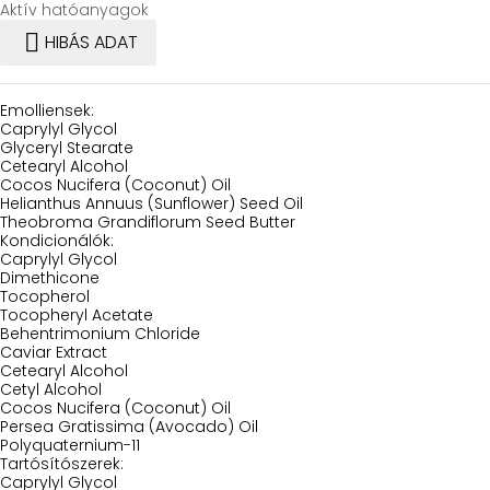
Aktív hatóanyagok

HIBÁS ADAT
Emolliensek:
Caprylyl Glycol
Glyceryl Stearate
Cetearyl Alcohol
Cocos Nucifera (Coconut) Oil
Helianthus Annuus (Sunflower) Seed Oil
Theobroma Grandiflorum Seed Butter
Kondicionálók:
Caprylyl Glycol
Dimethicone
Tocopherol
Tocopheryl Acetate
Behentrimonium Chloride
Caviar Extract
Cetearyl Alcohol
Cetyl Alcohol
Cocos Nucifera (Coconut) Oil
Persea Gratissima (Avocado) Oil
Polyquaternium-11
Tartósítószerek:
Caprylyl Glycol