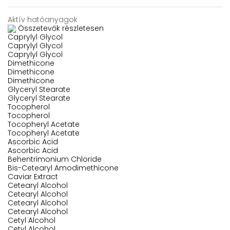
Aktív hatóanyagok
Összetevők részletesen
Caprylyl Glycol
Caprylyl Glycol
Caprylyl Glycol
Dimethicone
Dimethicone
Dimethicone
Glyceryl Stearate
Glyceryl Stearate
Tocopherol
Tocopherol
Tocopheryl Acetate
Tocopheryl Acetate
Ascorbic Acid
Ascorbic Acid
Behentrimonium Chloride
Bis-Cetearyl Amodimethicone
Caviar Extract
Cetearyl Alcohol
Cetearyl Alcohol
Cetearyl Alcohol
Cetearyl Alcohol
Cetyl Alcohol
Cetyl Alcohol