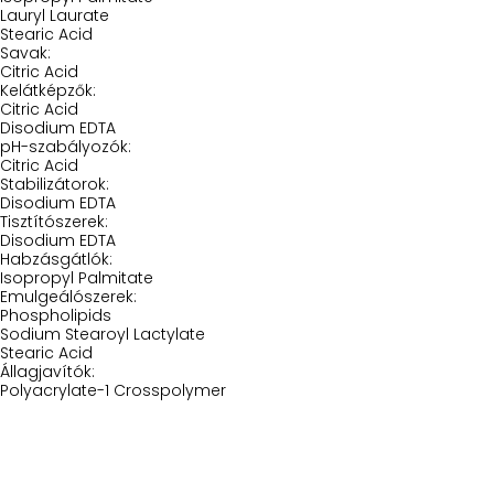
Lauryl Laurate
Stearic Acid
Savak:
Citric Acid
Kelátképzők:
Citric Acid
Disodium EDTA
pH-szabályozók:
Citric Acid
Stabilizátorok:
Disodium EDTA
Tisztítószerek:
Disodium EDTA
Habzásgátlók:
Isopropyl Palmitate
Emulgeálószerek:
Phospholipids
Sodium Stearoyl Lactylate
Stearic Acid
Állagjavítók:
Polyacrylate-1 Crosspolymer
Iratkozz Fel Hírlevelünkre