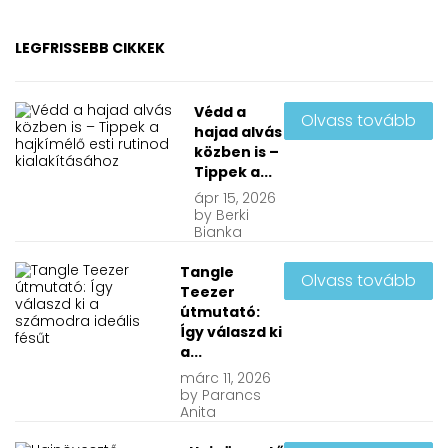
LEGFRISSEBB CIKKEK
Védd a
Olvass tovább
hajad alvás
közben is –
Tippek a...
ápr
15, 2026
by
Berki
Bianka
Tangle
Olvass tovább
Teezer
útmutató:
Így válaszd ki
a...
márc
11, 2026
by
Parancs
Anita