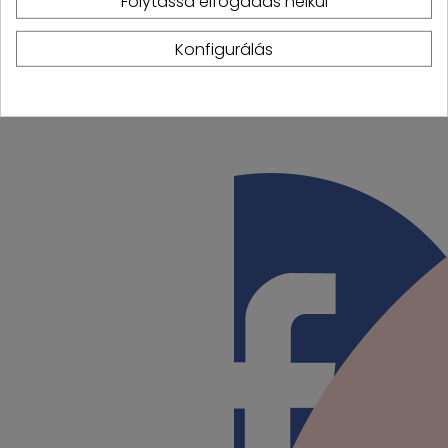
Folytassa elfogadás nélkül
Konfigurálás
Instagram
TikTok