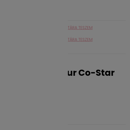
KÍVÁNSÁGLISTÁRA TESZEM

ÚJ VÉLEMÉNY ÍRÁSA
KÍVÁNSÁGLISTÁRA TESZEM

ÚJ VÉLEMÉNY ÍRÁSA
Beauty Jar
Beauty Jar Your Co-Star
Kondicionáló
(hajbalzsam)
Kondicionálók (hajbalzsamok)