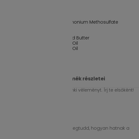
Cetyl Alcohol
Cetyl Alcohol
Cocos Nucifera (Coconut) Oil
Cocos Nucifera (Coconut) Oil
Dipalmitoylethyl Hydroxyethylmonium Methosulfate
Glycine
Glycine
Mangifera Indica (Mango) Seed Butter
Persea Gratissima (Avocado) Oil
Persea Gratissima (Avocado) Oil
Összes vélemény
Termék részletei
Erről a termékről még nem írt senki véleményt. Írj te elsőként!
HIBÁS ADAT

Összetevők részletesen
Kattints az összetevőkre, hogy megtudd, hogyan hatnak a
hajadra és a fejbőrödre!