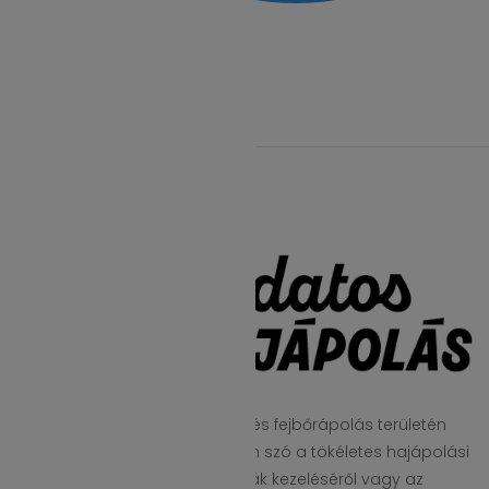
Facebook csoport
A tudatoshajapolas.hu a haj- és fejbőrápolás területén
nyújt átfogó segítséget, legyen szó a tökéletes hajápolási
rutin kialakításáról, a problémák kezeléséről vagy az