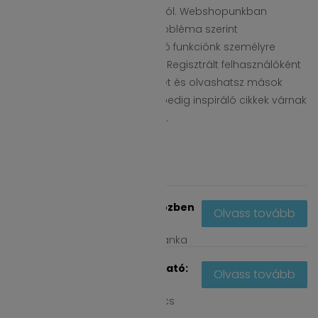
ideális termékek megtalálásáról. Webshopunkban
kategóriánként, hajtípus és probléma szerint
válogathatsz, míg a rutinajánló funkciónk személyre
szabott hajápolási rutint kínál. Regisztrált felhasználóként
véleményezheted a termékeket és olvashatsz mások
tapasztalatairól, blogunkban pedig inspiráló cikkek várnak
a tudatos hajápolás világából.
LEGFRISSEBB CIKKEK
Védd a hajad alvás közben
Olvass tovább
is – Tippek a...
ápr
15, 2026
by
Berki Bianka
Tangle Teezer útmutató:
Olvass tovább
Így válaszd ki a...
márc
11, 2026
by
Parancs
Anita