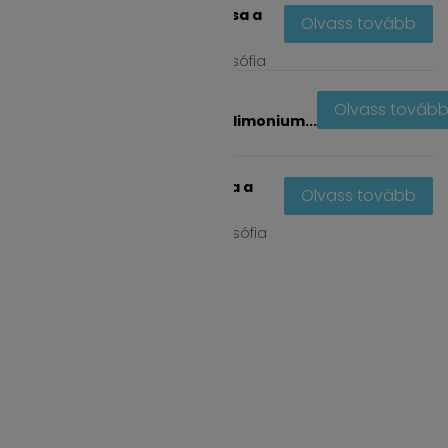
C11-13 Isoalkane hatása a
Olvass tovább
hajra és fejbőrre
nov
7, 2025
by
Gyulai Zsófia
C10-40
Olvass továb
Isoalkylamidopropylethyldimonium...
nov
7, 2025
by
Gyulai Zsófia
Benzaldehyde hatása a
Olvass tovább
hajra és fejbőrre
nov
7, 2025
by
Gyulai Zsófia
INFORMÁCIÓ
Kapcsolat
Adatkezelési tájékoztató
Általános szerződési feltételek
Online elállás