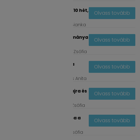
Hajnövesztő kihívás: 10 hét,
Olvass tovább
amiben...
febr
24, 2026
by
Berki Bianka
A hajnövesztés tudománya
Olvass tovább
és a belső...
febr
23, 2026
by
Gyulai Zsófia
Így óvd meg a hajad a
Olvass tovább
hideg időben is -...
febr
6, 2026
by
Parancs Anita
Carvone hatása a hajra és
Olvass tovább
fejbőrre
nov
7, 2025
by
Gyulai Zsófia
C12-15 Alketh-2 hatása a
Olvass tovább
hajra és fejbőrre
nov
7, 2025
by
Gyulai Zsófia