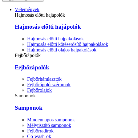
Vélemények
Hajmosás előtti hajápolók
Hajmosás előtti hajápolók
Hajmosás előtti hajpakolások
Hajmosás előtti kötéserősítő hajpakolások
Hajmosás előtti olajos hajpakolások
Fejbőrápolók
Fejbőrápolók
Fejbőrhámlasztók
Fejbőrápoló szérumok
Fejbőrolajok
Samponok
Samponok
Mindennapos samponok
Mélytisztító samponok
Fejbőrradírok
Co-wash-ok