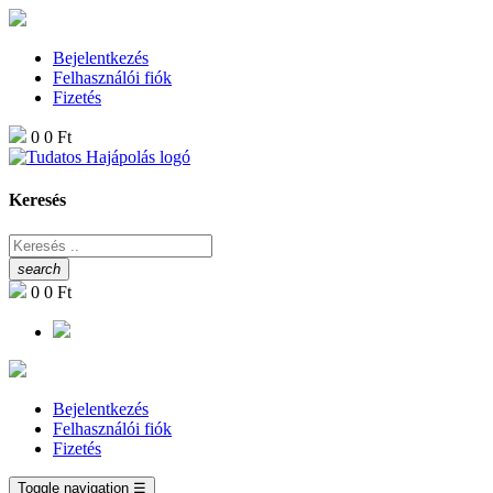
Bejelentkezés
Felhasználói fiók
Fizetés
0
0 Ft
Keresés
search
0
0 Ft
Bejelentkezés
Felhasználói fiók
Fizetés
Toggle navigation
☰