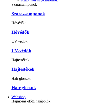
Automata hajgöndörítők
Szárazsamponok
Szárazsamponok
Hővédők
Hővédők
UV-védők
UV-védők
Hajfestékek
Hajfestékek
Hair glossok
Hair glossok
Webshop
Hajmosás előtti hajápolók