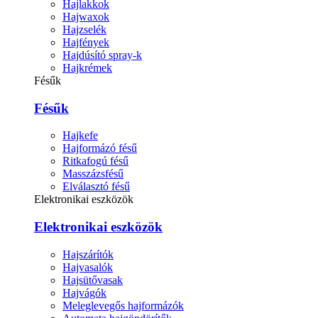
Hajlakkok
Hajwaxok
Hajzselék
Hajfények
Hajdúsító spray-k
Hajkrémek
Fésűk
Fésűk
Hajkefe
Hajformázó fésű
Ritkafogú fésű
Masszázsfésű
Elválasztó fésű
Elektronikai eszközök
Elektronikai eszközök
Hajszárítók
Hajvasalók
Hajsütővasak
Hajvágók
Meleglevegős hajformázók