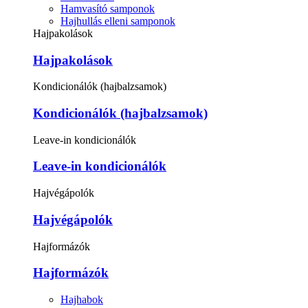
Hamvasító samponok
Hajhullás elleni samponok
Hajpakolások
Hajpakolások
Kondicionálók (hajbalzsamok)
Kondicionálók (hajbalzsamok)
Leave-in kondicionálók
Leave-in kondicionálók
Hajvégápolók
Hajvégápolók
Hajformázók
Hajformázók
Hajhabok