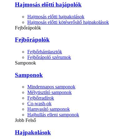
Hajmosás előtti hajápolók
Hajmosás előtti hajpakolások
Hajmosás előtti kötéserősítő hajpakolások
Fejbőrápolók
Fejbőrápolók
Fejbőrhámlasztók
Fejbőrápoló szérumok
Samponok
Samponok
Mindennapos samponok
Mélytisztító samponok
Fejbőrradírok
Co-wash-ok
Hamvasító samponok
Hajhullás elleni samponok
Jobb Felső
Hajpakolások