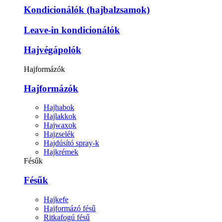
Kondicionálók (hajbalzsamok)
Leave-in kondicionálók
Hajvégápolók
Hajformázók
Hajformázók
Hajhabok
Hajlakkok
Hajwaxok
Hajzselék
Hajdúsító spray-k
Hajkrémek
Fésűk
Fésűk
Hajkefe
Hajformázó fésű
Ritkafogú fésű