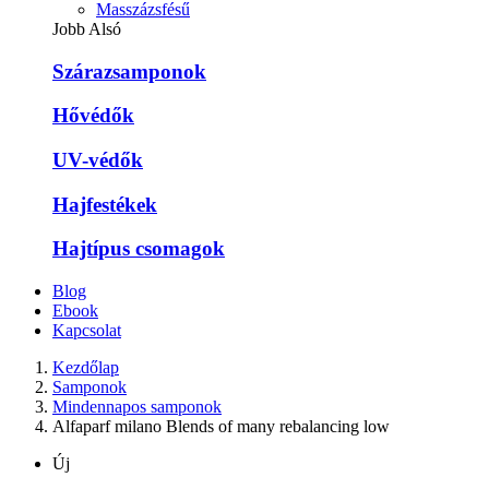
Masszázsfésű
Jobb Alsó
Szárazsamponok
Hővédők
UV-védők
Hajfestékek
Hajtípus csomagok
Blog
Ebook
Kapcsolat
Kezdőlap
Samponok
Mindennapos samponok
Alfaparf milano Blends of many rebalancing low
Új