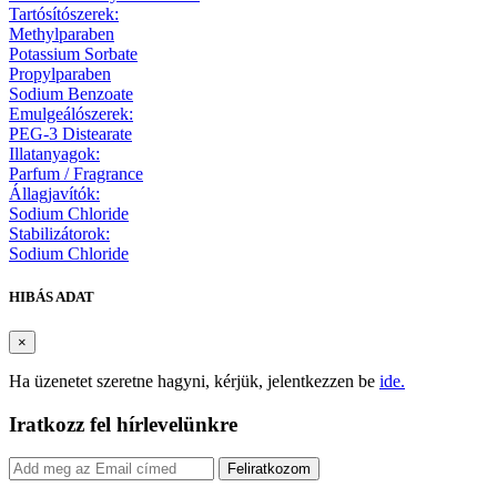
Tartósítószerek:
Methylparaben
Potassium Sorbate
Propylparaben
Sodium Benzoate
Emulgeálószerek:
PEG-3 Distearate
Illatanyagok:
Parfum / Fragrance
Állagjavítók:
Sodium Chloride
Stabilizátorok:
Sodium Chloride
HIBÁS ADAT
×
Ha üzenetet szeretne hagyni, kérjük, jelentkezzen be
ide.
Iratkozz fel hírlevelünkre
Feliratkozom