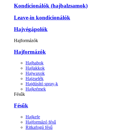
Kondicionálók (hajbalzsamok)
Leave-in kondicionálók
Hajvégápolók
Hajformázók
Hajformázók
Hajhabok
Hajlakkok
Hajwaxok
Hajzselék
Hajdúsító spray-k
Hajkrémek
Fésűk
Fésűk
Hajkefe
Hajformázó fésű
Ritkafogú fésű