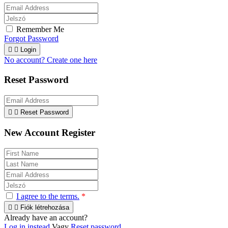
Remember Me
Forgot Password


Login
No account? Create one here
Reset Password


Reset Password
New Account Register
I agree to the terms.
*


Fiók létrehozása
Already have an account?
Log in instead
Vagy
Reset password