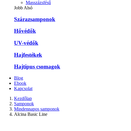
Masszázsfésű
Jobb Alsó
Szárazsamponok
Hővédők
UV-védők
Hajfestékek
Hajtípus csomagok
Blog
Ebook
Kapcsolat
Kezdőlap
Samponok
Mindennapos samponok
Alcina Basic Line