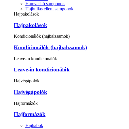
Hamvasító samponok
Hajhullás elleni samponok
Hajpakolások
Hajpakolások
Kondicionálók (hajbalzsamok)
Kondicionálók (hajbalzsamok)
Leave-in kondicionálók
Leave-in kondicionálók
Hajvégápolók
Hajvégápolók
Hajformázók
Hajformázók
Hajhabok