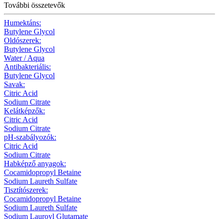
További összetevők
Humektáns:
Butylene Glycol
Oldószerek:
Butylene Glycol
Water / Aqua
Antibakteriális:
Butylene Glycol
Savak:
Citric Acid
Sodium Citrate
Kelátképzők:
Citric Acid
Sodium Citrate
pH-szabályozók:
Citric Acid
Sodium Citrate
Habképző anyagok:
Cocamidopropyl Betaine
Sodium Laureth Sulfate
Tisztítószerek:
Cocamidopropyl Betaine
Sodium Laureth Sulfate
Sodium Lauroyl Glutamate