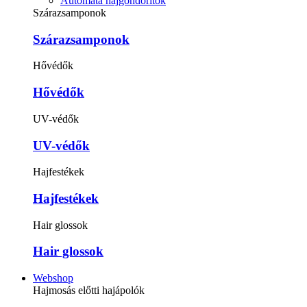
Automata hajgöndörítők
Szárazsamponok
Szárazsamponok
Hővédők
Hővédők
UV-védők
UV-védők
Hajfestékek
Hajfestékek
Hair glossok
Hair glossok
Webshop
Hajmosás előtti hajápolók