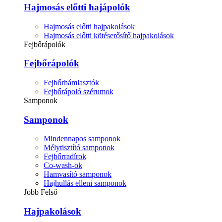
Hajmosás előtti hajápolók
Hajmosás előtti hajpakolások
Hajmosás előtti kötéserősítő hajpakolások
Fejbőrápolók
Fejbőrápolók
Fejbőrhámlasztók
Fejbőrápoló szérumok
Samponok
Samponok
Mindennapos samponok
Mélytisztító samponok
Fejbőrradírok
Co-wash-ok
Hamvasító samponok
Hajhullás elleni samponok
Jobb Felső
Hajpakolások