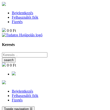
Bejelentkezés
Felhasználói fiók
Fizetés
0
0 Ft
Keresés
search
0
0 Ft
Bejelentkezés
Felhasználói fiók
Fizetés
Toggle navigation
☰