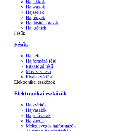
Hajlakkok
Hajwaxok
Hajzselék
Hajfények
Hajdúsító spray-k
Hajkrémek
Fésűk
Fésűk
Hajkefe
Hajformázó fésű
Ritkafogú fésű
Masszázsfésű
Elválasztó fésű
Elektronikai eszközök
Elektronikai eszközök
Hajszárítók
Hajvasalók
Hajsütővasak
Hajvágók
Meleglevegős hajformázók