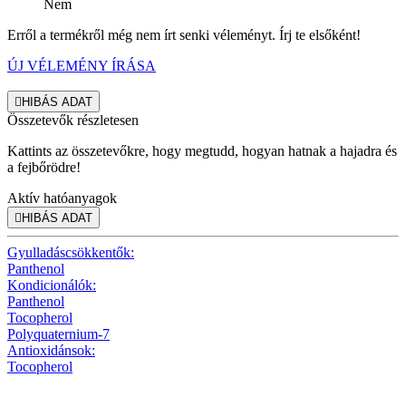
Nem
Erről a termékről még nem írt senki véleményt. Írj te elsőként!
ÚJ VÉLEMÉNY ÍRÁSA

HIBÁS ADAT
Összetevők részletesen
Kattints az összetevőkre, hogy megtudd, hogyan hatnak a hajadra és
a fejbőrödre!
Aktív hatóanyagok

HIBÁS ADAT
Gyulladáscsökkentők:
Panthenol
Kondicionálók:
Panthenol
Tocopherol
Polyquaternium-7
Antioxidánsok:
Tocopherol