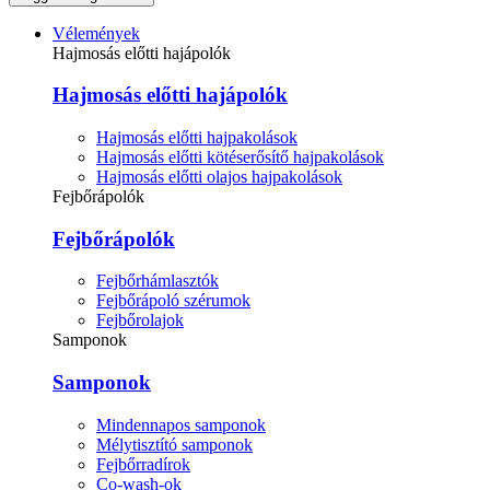
Vélemények
Hajmosás előtti hajápolók
Hajmosás előtti hajápolók
Hajmosás előtti hajpakolások
Hajmosás előtti kötéserősítő hajpakolások
Hajmosás előtti olajos hajpakolások
Fejbőrápolók
Fejbőrápolók
Fejbőrhámlasztók
Fejbőrápoló szérumok
Fejbőrolajok
Samponok
Samponok
Mindennapos samponok
Mélytisztító samponok
Fejbőrradírok
Co-wash-ok