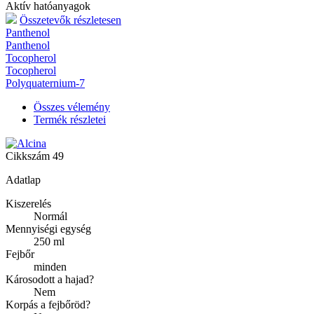
Aktív hatóanyagok
Összetevők részletesen
Panthenol
Panthenol
Tocopherol
Tocopherol
Polyquaternium-7
Összes vélemény
Termék részletei
Cikkszám
49
Adatlap
Kiszerelés
Normál
Mennyiségi egység
250 ml
Fejbőr
minden
Károsodott a hajad?
Nem
Korpás a fejbőröd?