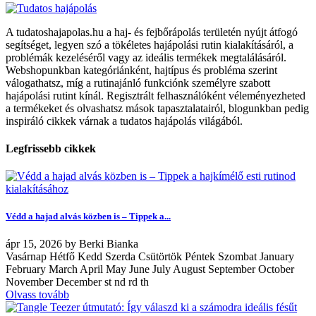
A tudatoshajapolas.hu a haj- és fejbőrápolás területén nyújt átfogó
segítséget, legyen szó a tökéletes hajápolási rutin kialakításáról, a
problémák kezeléséről vagy az ideális termékek megtalálásáról.
Webshopunkban kategóriánként, hajtípus és probléma szerint
válogathatsz, míg a rutinajánló funkciónk személyre szabott
hajápolási rutint kínál. Regisztrált felhasználóként véleményezheted
a termékeket és olvashatsz mások tapasztalatairól, blogunkban pedig
inspiráló cikkek várnak a tudatos hajápolás világából.
Legfrissebb cikkek
Védd a hajad alvás közben is – Tippek a...
ápr
15, 2026
by
Berki Bianka
Vasárnap Hétfő Kedd Szerda Csütörtök Péntek Szombat January
February March April May June July August September October
November December st nd rd th
Olvass tovább