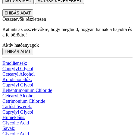
MUTASS MÉG
MUTASS KEVESEBBET

HIBÁS ADAT
Összetevők részletesen
Kattints az összetevőkre, hogy megtudd, hogyan hatnak a hajadra és
a fejbőrödre!
Aktív hatóanyagok

HIBÁS ADAT
Emolliensek:
Caprylyl Glycol
Cetearyl Alcohol
Kondicionálók:
Caprylyl Glycol
Behentrimonium Chloride
Cetearyl Alcohol
Cetrimonium Chloride
Tartósítószerek:
Caprylyl Glycol
Humektáns:
Glycolic Acid
Savak:
Glycolic Acid