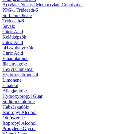
Acrylates/Stearyl Methacrylate Copolymer
PPG-1 Trideceth-6
Sorbitan Oleate
Trideceth-6
Savak:
Citric Acid
Kelátképzők:
Citric Acid
pH-szabályozók:
Citric Acid
Ethanolamine
Illatanyagok:
Hexyl Cinnamal
Hydroxycitronellal
Limonene
Linalool
Állagjavítók:
Hydroxypropyl Guar
Sodium Chloride
Habzásgátlók:
Isopropyl Alcohol
Oldószerek:
Isopropyl Alcohol
Propylene Glycol
Water / Aqua