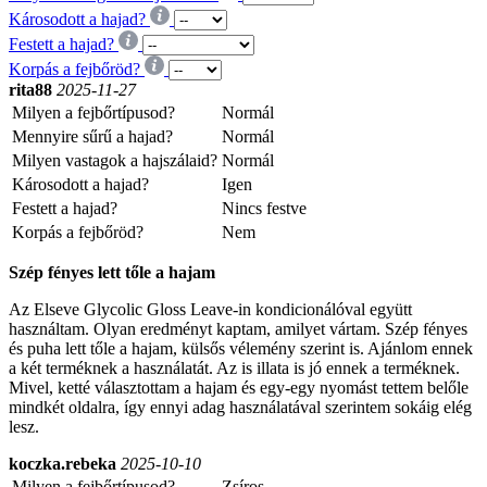
Károsodott a hajad?
Festett a hajad?
Korpás a fejbőröd?
rita88
2025-11-27
Milyen a fejbőrtípusod?
Normál
Mennyire sűrű a hajad?
Normál
Milyen vastagok a hajszálaid?
Normál
Károsodott a hajad?
Igen
Festett a hajad?
Nincs festve
Korpás a fejbőröd?
Nem
Szép fényes lett tőle a hajam
Az Elseve Glycolic Gloss Leave-in kondicionálóval együtt
használtam. Olyan eredményt kaptam, amilyet vártam. Szép fényes
és puha lett tőle a hajam, külsős vélemény szerint is. Ajánlom ennek
a két terméknek a használatát. Az is illata is jó ennek a terméknek.
Mivel, ketté választottam a hajam és egy-egy nyomást tettem belőle
mindkét oldalra, így ennyi adag használatával szerintem sokáig elég
lesz.
koczka.rebeka
2025-10-10
Milyen a fejbőrtípusod?
Zsíros