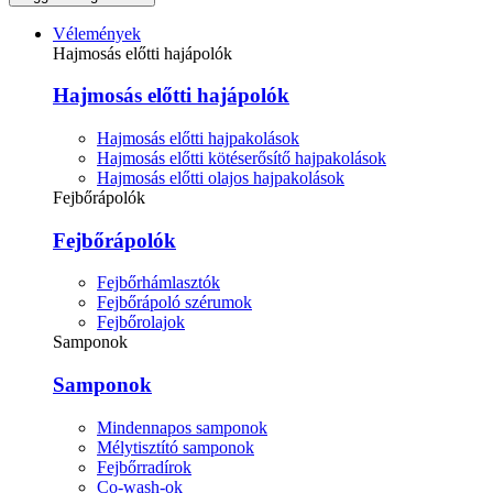
Vélemények
Hajmosás előtti hajápolók
Hajmosás előtti hajápolók
Hajmosás előtti hajpakolások
Hajmosás előtti kötéserősítő hajpakolások
Hajmosás előtti olajos hajpakolások
Fejbőrápolók
Fejbőrápolók
Fejbőrhámlasztók
Fejbőrápoló szérumok
Fejbőrolajok
Samponok
Samponok
Mindennapos samponok
Mélytisztító samponok
Fejbőrradírok
Co-wash-ok