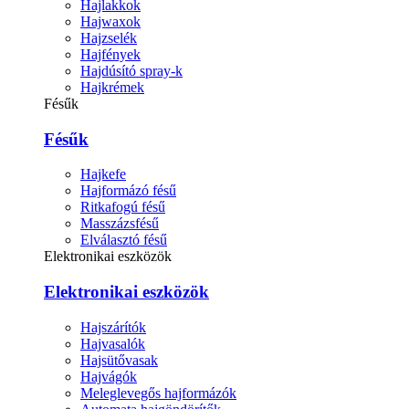
Hajlakkok
Hajwaxok
Hajzselék
Hajfények
Hajdúsító spray-k
Hajkrémek
Fésűk
Fésűk
Hajkefe
Hajformázó fésű
Ritkafogú fésű
Masszázsfésű
Elválasztó fésű
Elektronikai eszközök
Elektronikai eszközök
Hajszárítók
Hajvasalók
Hajsütővasak
Hajvágók
Meleglevegős hajformázók