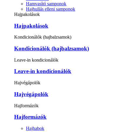
Hamvasító samponok
Hajhullás elleni samponok
Hajpakolások
Hajpakolások
Kondicionálók (hajbalzsamok)
Kondicionálók (hajbalzsamok)
Leave-in kondicionálók
Leave-in kondicionálók
Hajvégápolók
Hajvégápolók
Hajformázók
Hajformázók
Hajhabok