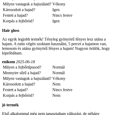
Milyen vastagok a hajszálaid?
Vékony
Károsodott a hajad?
Igen
Festett a hajad?
Nincs festve
Korpás a fejbőröd?
Igen
Hair gloss
Az egyik legjobb termék! Tényleg gyönyörű fényes lesz utána a
hajam. A rutin végén szoktam használni, 5 percet a hajamon van,
lemosom és utána gyönyörű fényes a hajam! Nagyon örülök, hogy
kipróbáltam.
enikom
2025-06-18
Milyen a fejbőrtípusod?
Normál
Mennyire sűrű a hajad?
Normál
Milyen vastagok a hajszálaid?
Vékony
Károsodott a hajad?
Nem
Festett a hajad?
Nincs festve
Korpás a fejbőröd?
Nem
jó termék
Első alkalommal még nem tapasztaltam változást, de néhány