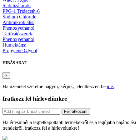
Stabilizátorok:
PPG-1 Trideceth-6
Sodium Chloride
Antimikrobiális:
Phenoxyethanol
Tartósítószerek:
Phenoxyethanol
Humektáns:
Propylene Glycol
HIBÁS ADAT
×
Ha üzenetet szeretne hagyni, kérjük, jelentkezzen be
ide.
Iratkozz fel hírlevelünkre
Feliratkozom
Ha értesülnél a legfelkapottabb termékekről és a legújabb hajápolási
trendekről, iratkozz fel a hírlevelünkre!