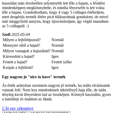
használat után érezhetően selymesebb lett tőle a hajam, a fésülést
mindenképpen megkönnyítette, és mintha fényesebb is lett volna
tőle a hajam. Gondolkodtam, hogy 4 vagy 5 csillagra értékeljem,
mert drogériás termék létére picit túlárazottnak gondolom, de mivel
már meggyőzött annyira, hogy újravásároljam, így végül maradtam
az 5 csillagnál. :)
Szofi
2025-05-04
Milyen a fejbőrtípusod?
Normál
Mennyire sűrű a hajad?
Normál
Milyen vastagok a hajszálaid?
Normál
Károsodott a hajad?
Igen
Festett a hajad?
Festett szőke
Korpás a fejbőröd?
Igen
Egy nagyon jó "nice to have" termék
Ár-érték arányban szerintem nagyon jó termék, ha reális elvárásaink
vannak felé. Nem lesz mindenkinek tükörfényű haja tőle, de talán
tényleg kicsit fényesíteni tud az összképen. Könnyű használni, gyors
a hatóideje és imádom az illatát.

Írj egy véleményt