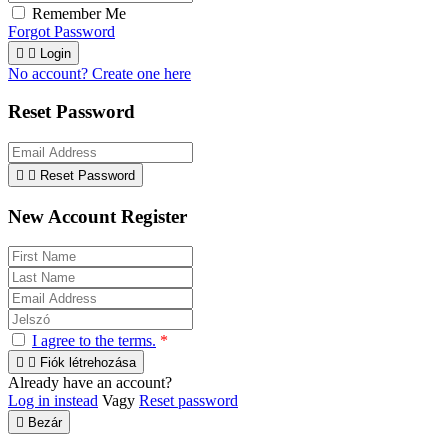
Remember Me
Forgot Password


Login
No account? Create one here
Reset Password


Reset Password
New Account Register
I agree to the terms.
*


Fiók létrehozása
Already have an account?
Log in instead
Vagy
Reset password

Bezár