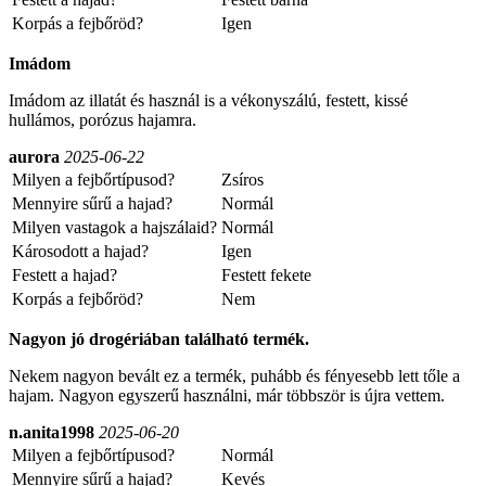
Korpás a fejbőröd?
Igen
Imádom
Imádom az illatát és használ is a vékonyszálú, festett, kissé
hullámos, porózus hajamra.
aurora
2025-06-22
Milyen a fejbőrtípusod?
Zsíros
Mennyire sűrű a hajad?
Normál
Milyen vastagok a hajszálaid?
Normál
Károsodott a hajad?
Igen
Festett a hajad?
Festett fekete
Korpás a fejbőröd?
Nem
Nagyon jó drogériában található termék.
Nekem nagyon bevált ez a termék, puhább és fényesebb lett tőle a
hajam. Nagyon egyszerű használni, már többször is újra vettem.
n.anita1998
2025-06-20
Milyen a fejbőrtípusod?
Normál
Mennyire sűrű a hajad?
Kevés