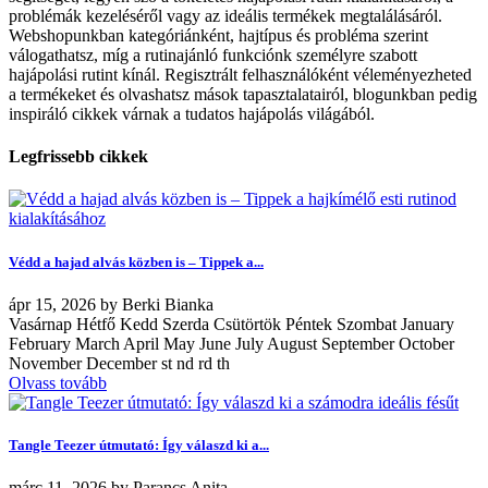
problémák kezeléséről vagy az ideális termékek megtalálásáról.
Webshopunkban kategóriánként, hajtípus és probléma szerint
válogathatsz, míg a rutinajánló funkciónk személyre szabott
hajápolási rutint kínál. Regisztrált felhasználóként véleményezheted
a termékeket és olvashatsz mások tapasztalatairól, blogunkban pedig
inspiráló cikkek várnak a tudatos hajápolás világából.
Legfrissebb cikkek
Védd a hajad alvás közben is – Tippek a...
ápr
15, 2026
by
Berki Bianka
Vasárnap Hétfő Kedd Szerda Csütörtök Péntek Szombat January
February March April May June July August September October
November December st nd rd th
Olvass tovább
Tangle Teezer útmutató: Így válaszd ki a...
márc
11, 2026
by
Parancs Anita