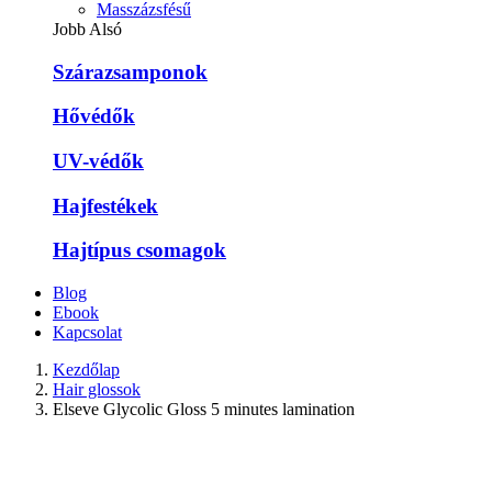
Masszázsfésű
Jobb Alsó
Szárazsamponok
Hővédők
UV-védők
Hajfestékek
Hajtípus csomagok
Blog
Ebook
Kapcsolat
Kezdőlap
Hair glossok
Elseve Glycolic Gloss 5 minutes lamination