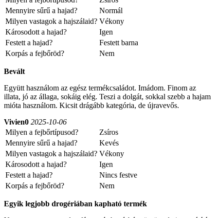
Mennyire sűrű a hajad?
Normál
Milyen vastagok a hajszálaid?
Vékony
Károsodott a hajad?
Igen
Festett a hajad?
Festett barna
Korpás a fejbőröd?
Nem
Bevált
Együtt használom az egész termékcsaládot. Imádom. Finom az
illata, jó az állaga, sokáig elég. Teszi a dolgát, sokkal szebb a hajam
mióta használom. Kicsit drágább kategória, de újravevős.
Vivien0
2025-10-06
Milyen a fejbőrtípusod?
Zsíros
Mennyire sűrű a hajad?
Kevés
Milyen vastagok a hajszálaid?
Vékony
Károsodott a hajad?
Igen
Festett a hajad?
Nincs festve
Korpás a fejbőröd?
Nem
Egyik legjobb drogériában kapható termék