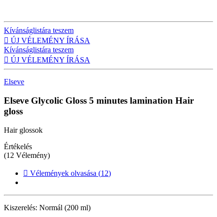
Kívánságlistára teszem

ÚJ VÉLEMÉNY ÍRÁSA
Kívánságlistára teszem

ÚJ VÉLEMÉNY ÍRÁSA
Elseve
Elseve Glycolic Gloss 5 minutes lamination
Hair
gloss
Hair glossok
Értékelés
(12 Vélemény)

Vélemények olvasása (
12
)
Kiszerelés:
Normál (200 ml)