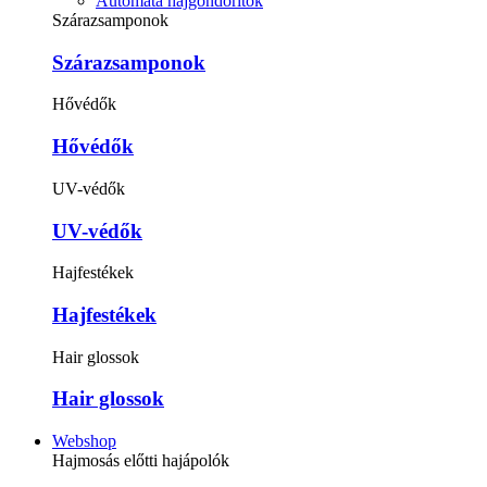
Automata hajgöndörítők
Szárazsamponok
Szárazsamponok
Hővédők
Hővédők
UV-védők
UV-védők
Hajfestékek
Hajfestékek
Hair glossok
Hair glossok
Webshop
Hajmosás előtti hajápolók