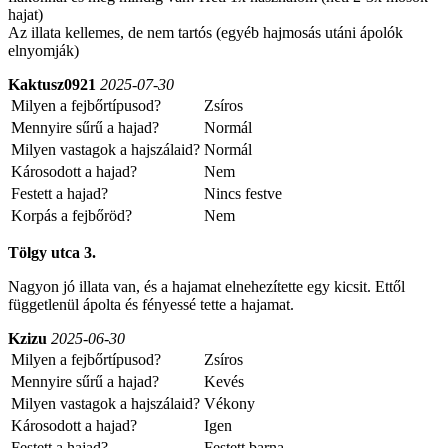
hajat)
Az illata kellemes, de nem tartós (egyéb hajmosás utáni ápolók
elnyomják)
Kaktusz0921
2025-07-30
Milyen a fejbőrtípusod?
Zsíros
Mennyire sűrű a hajad?
Normál
Milyen vastagok a hajszálaid?
Normál
Károsodott a hajad?
Nem
Festett a hajad?
Nincs festve
Korpás a fejbőröd?
Nem
Tölgy utca 3.
Nagyon jó illata van, és a hajamat elnehezítette egy kicsit. Ettől
függetlenül ápolta és fényessé tette a hajamat.
Kzizu
2025-06-30
Milyen a fejbőrtípusod?
Zsíros
Mennyire sűrű a hajad?
Kevés
Milyen vastagok a hajszálaid?
Vékony
Károsodott a hajad?
Igen
Festett a hajad?
Festett barna