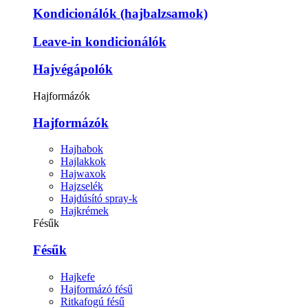
Kondicionálók (hajbalzsamok)
Leave-in kondicionálók
Hajvégápolók
Hajformázók
Hajformázók
Hajhabok
Hajlakkok
Hajwaxok
Hajzselék
Hajdúsító spray-k
Hajkrémek
Fésűk
Fésűk
Hajkefe
Hajformázó fésű
Ritkafogú fésű