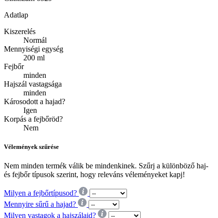
Adatlap
Kiszerelés
Normál
Mennyiségi egység
200 ml
Fejbőr
minden
Hajszál vastagsága
minden
Károsodott a hajad?
Igen
Korpás a fejbőröd?
Nem
Vélemények szűrése
Nem minden termék válik be mindenkinek. Szűrj a különböző haj-
és fejbőr típusok szerint, hogy releváns véleményeket kapj!
Milyen a fejbőrtípusod?
Mennyire sűrű a hajad?
Milyen vastagok a hajszálaid?