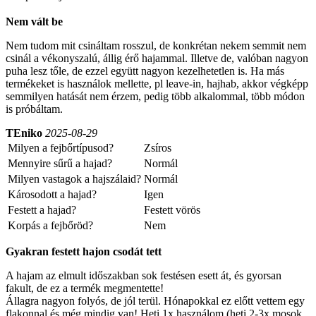
Nem vált be
Nem tudom mit csináltam rosszul, de konkrétan nekem semmit nem
csinál a vékonyszalú, állig érő hajammal. Illetve de, valóban nagyon
puha lesz tőle, de ezzel együtt nagyon kezelhetetlen is. Ha más
termékeket is használok mellette, pl leave-in, hajhab, akkor végképp
semmilyen hatását nem érzem, pedig több alkalommal, több módon
is próbáltam.
TEniko
2025-08-29
Milyen a fejbőrtípusod?
Zsíros
Mennyire sűrű a hajad?
Normál
Milyen vastagok a hajszálaid?
Normál
Károsodott a hajad?
Igen
Festett a hajad?
Festett vörös
Korpás a fejbőröd?
Nem
Gyakran festett hajon csodát tett
A hajam az elmult időszakban sok festésen esett át, és gyorsan
fakult, de ez a termék megmentette!
Állagra nagyon folyós, de jól terül. Hónapokkal ez előtt vettem egy
flakonnal és még mindig van! Heti 1x használom (heti 2-3x mosok