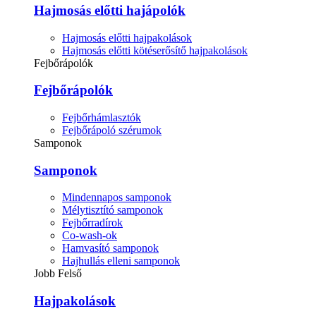
Hajmosás előtti hajápolók
Hajmosás előtti hajpakolások
Hajmosás előtti kötéserősítő hajpakolások
Fejbőrápolók
Fejbőrápolók
Fejbőrhámlasztók
Fejbőrápoló szérumok
Samponok
Samponok
Mindennapos samponok
Mélytisztító samponok
Fejbőrradírok
Co-wash-ok
Hamvasító samponok
Hajhullás elleni samponok
Jobb Felső
Hajpakolások