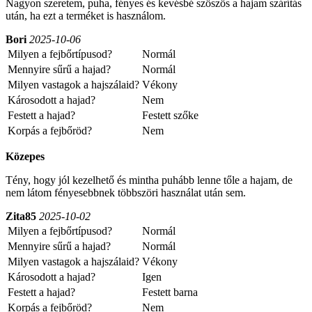
Nagyon szeretem, puha, fényes és kevésbé szöszös a hajam szárítás
után, ha ezt a terméket is használom.
Bori
2025-10-06
Milyen a fejbőrtípusod?
Normál
Mennyire sűrű a hajad?
Normál
Milyen vastagok a hajszálaid?
Vékony
Károsodott a hajad?
Nem
Festett a hajad?
Festett szőke
Korpás a fejbőröd?
Nem
Közepes
Tény, hogy jól kezelhető és mintha puhább lenne tőle a hajam, de
nem látom fényesebbnek többszöri használat után sem.
Zita85
2025-10-02
Milyen a fejbőrtípusod?
Normál
Mennyire sűrű a hajad?
Normál
Milyen vastagok a hajszálaid?
Vékony
Károsodott a hajad?
Igen
Festett a hajad?
Festett barna
Korpás a fejbőröd?
Nem