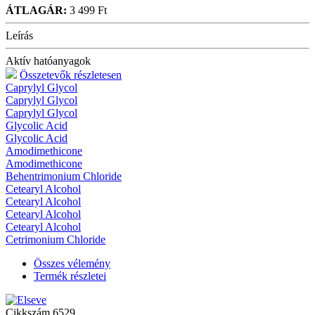
ÁTLAGÁR:
3 499 Ft
Leírás
Aktív hatóanyagok
Összetevők részletesen
Caprylyl Glycol
Caprylyl Glycol
Caprylyl Glycol
Glycolic Acid
Glycolic Acid
Amodimethicone
Amodimethicone
Behentrimonium Chloride
Cetearyl Alcohol
Cetearyl Alcohol
Cetearyl Alcohol
Cetearyl Alcohol
Cetrimonium Chloride
Összes vélemény
Termék részletei
Cikkszám
6529