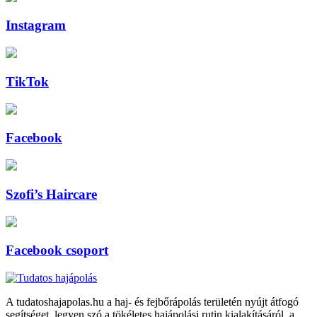
Instagram
TikTok
Facebook
Szofi’s Haircare
Facebook csoport
A tudatoshajapolas.hu a haj- és fejbőrápolás területén nyújt átfogó
segítséget, legyen szó a tökéletes hajápolási rutin kialakításáról, a