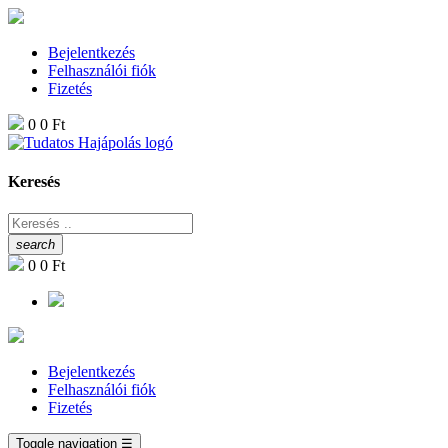
Bejelentkezés
Felhasználói fiók
Fizetés
0
0 Ft
Keresés
search
0
0 Ft
Bejelentkezés
Felhasználói fiók
Fizetés
Toggle navigation
☰