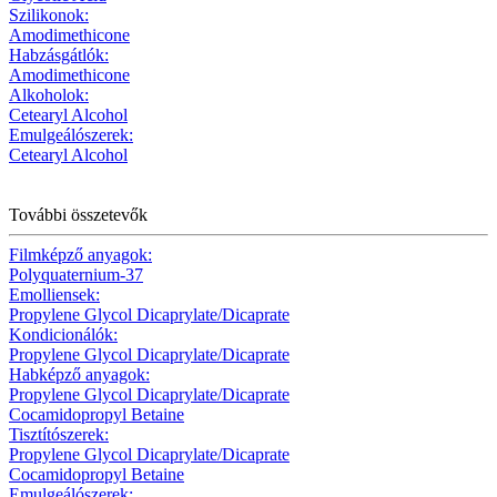
Szilikonok:
Amodimethicone
Habzásgátlók:
Amodimethicone
Alkoholok:
Cetearyl Alcohol
Emulgeálószerek:
Cetearyl Alcohol
További összetevők
Filmképző anyagok:
Polyquaternium-37
Emolliensek:
Propylene Glycol Dicaprylate/Dicaprate
Kondicionálók:
Propylene Glycol Dicaprylate/Dicaprate
Habképző anyagok:
Propylene Glycol Dicaprylate/Dicaprate
Cocamidopropyl Betaine
Tisztítószerek:
Propylene Glycol Dicaprylate/Dicaprate
Cocamidopropyl Betaine
Emulgeálószerek: