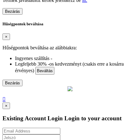
Termék javaslathoz kérlek jelentkezz be
itt.
Bezárás
Hűségpontok beváltása
×
Hűségpontok beváltása az alábbiakra:
Ingyenes szállítás -
Legfeljebb 30% -os kedvezményt (csakis erre a kosárra
érvényes)
Beváltás
Bezárás

×
Existing Account Login
Login to your account