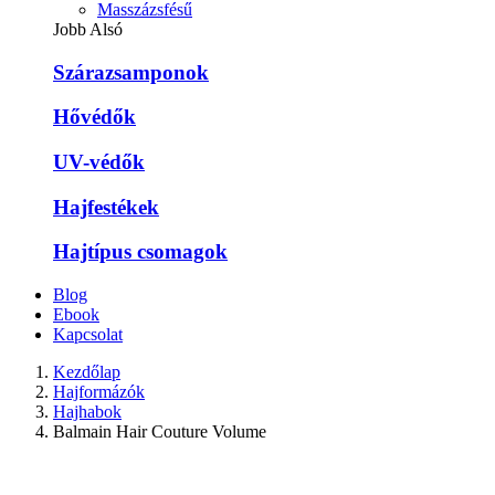
Masszázsfésű
Jobb Alsó
Szárazsamponok
Hővédők
UV-védők
Hajfestékek
Hajtípus csomagok
Blog
Ebook
Kapcsolat
Kezdőlap
Hajformázók
Hajhabok
Balmain Hair Couture Volume