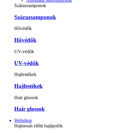
Automata hajgöndörítők
Szárazsamponok
Szárazsamponok
Hővédők
Hővédők
UV-védők
UV-védők
Hajfestékek
Hajfestékek
Hair glossok
Hair glossok
Webshop
Hajmosás előtti hajápolók