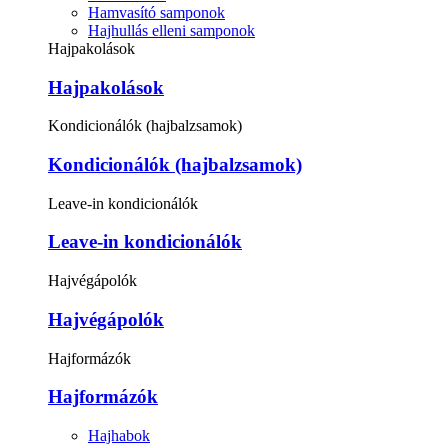
Hamvasító samponok
Hajhullás elleni samponok
Hajpakolások
Hajpakolások
Kondicionálók (hajbalzsamok)
Kondicionálók (hajbalzsamok)
Leave-in kondicionálók
Leave-in kondicionálók
Hajvégápolók
Hajvégápolók
Hajformázók
Hajformázók
Hajhabok