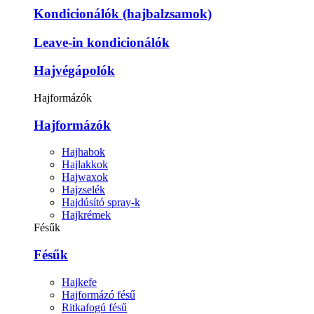
Kondicionálók (hajbalzsamok)
Leave-in kondicionálók
Hajvégápolók
Hajformázók
Hajformázók
Hajhabok
Hajlakkok
Hajwaxok
Hajzselék
Hajdúsító spray-k
Hajkrémek
Fésűk
Fésűk
Hajkefe
Hajformázó fésű
Ritkafogú fésű