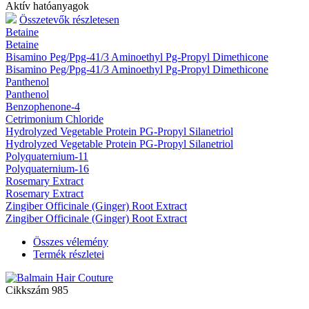
Aktív hatóanyagok
Összetevők részletesen
Betaine
Betaine
Bisamino Peg/Ppg-41/3 Aminoethyl Pg-Propyl Dimethicone
Bisamino Peg/Ppg-41/3 Aminoethyl Pg-Propyl Dimethicone
Panthenol
Panthenol
Benzophenone-4
Cetrimonium Chloride
Hydrolyzed Vegetable Protein PG-Propyl Silanetriol
Hydrolyzed Vegetable Protein PG-Propyl Silanetriol
Polyquaternium-11
Polyquaternium-16
Rosemary Extract
Rosemary Extract
Zingiber Officinale (Ginger) Root Extract
Zingiber Officinale (Ginger) Root Extract
Összes vélemény
Termék részletei
Cikkszám
985