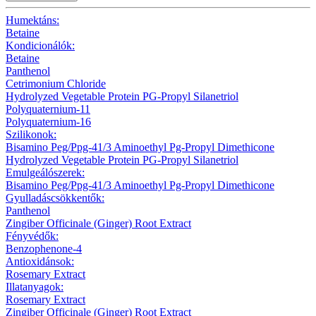
Humektáns:
Betaine
Kondicionálók:
Betaine
Panthenol
Cetrimonium Chloride
Hydrolyzed Vegetable Protein PG-Propyl Silanetriol
Polyquaternium-11
Polyquaternium-16
Szilikonok:
Bisamino Peg/Ppg-41/3 Aminoethyl Pg-Propyl Dimethicone
Hydrolyzed Vegetable Protein PG-Propyl Silanetriol
Emulgeálószerek:
Bisamino Peg/Ppg-41/3 Aminoethyl Pg-Propyl Dimethicone
Gyulladáscsökkentők:
Panthenol
Zingiber Officinale (Ginger) Root Extract
Fényvédők:
Benzophenone-4
Antioxidánsok:
Rosemary Extract
Illatanyagok:
Rosemary Extract
Zingiber Officinale (Ginger) Root Extract