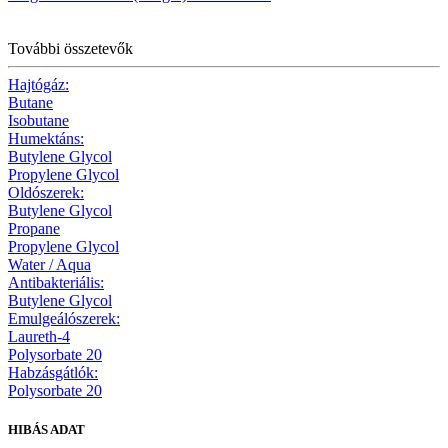
További összetevők
Hajtógáz:
Butane
Isobutane
Humektáns:
Butylene Glycol
Propylene Glycol
Oldószerek:
Butylene Glycol
Propane
Propylene Glycol
Water / Aqua
Antibakteriális:
Butylene Glycol
Emulgeálószerek:
Laureth-4
Polysorbate 20
Habzásgátlók:
Polysorbate 20
HIBÁS ADAT