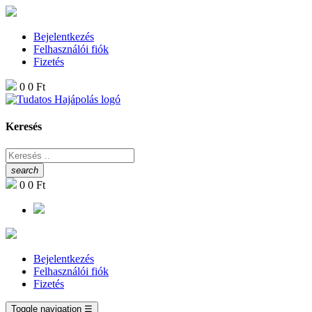
Bejelentkezés
Felhasználói fiók
Fizetés
0
0 Ft
Keresés
search
0
0 Ft
Bejelentkezés
Felhasználói fiók
Fizetés
Toggle navigation
☰