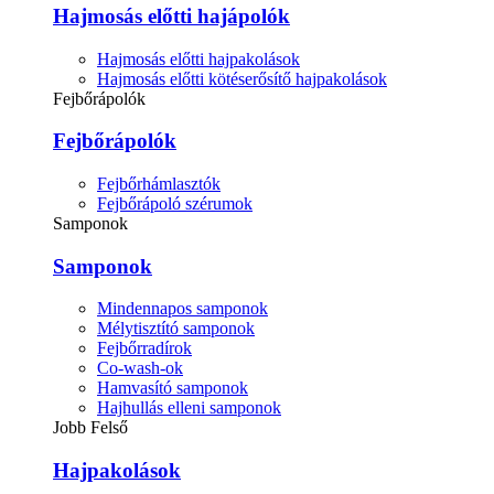
Hajmosás előtti hajápolók
Hajmosás előtti hajpakolások
Hajmosás előtti kötéserősítő hajpakolások
Fejbőrápolók
Fejbőrápolók
Fejbőrhámlasztók
Fejbőrápoló szérumok
Samponok
Samponok
Mindennapos samponok
Mélytisztító samponok
Fejbőrradírok
Co-wash-ok
Hamvasító samponok
Hajhullás elleni samponok
Jobb Felső
Hajpakolások