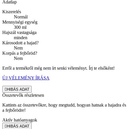
Adatlap
Kiszerelés
Normál
Mennyiségi egység
300 ml
Hajszál vastagsága
minden
Károsodott a hajad?
Nem
Korpás a fejbőröd?
Nem
Erről a termékről még nem írt senki véleményt. Írj te elsőként!
ÚJ VÉLEMÉNY ÍRÁSA

HIBÁS ADAT
Összetevők részletesen
Kattints az összetevőkre, hogy megtudd, hogyan hatnak a hajadra és
a fejbőrödre!
Aktív hatóanyagok

HIBÁS ADAT