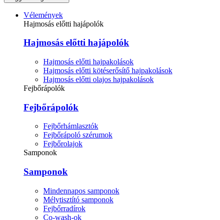
Vélemények
Hajmosás előtti hajápolók
Hajmosás előtti hajápolók
Hajmosás előtti hajpakolások
Hajmosás előtti kötéserősítő hajpakolások
Hajmosás előtti olajos hajpakolások
Fejbőrápolók
Fejbőrápolók
Fejbőrhámlasztók
Fejbőrápoló szérumok
Fejbőrolajok
Samponok
Samponok
Mindennapos samponok
Mélytisztító samponok
Fejbőrradírok
Co-wash-ok