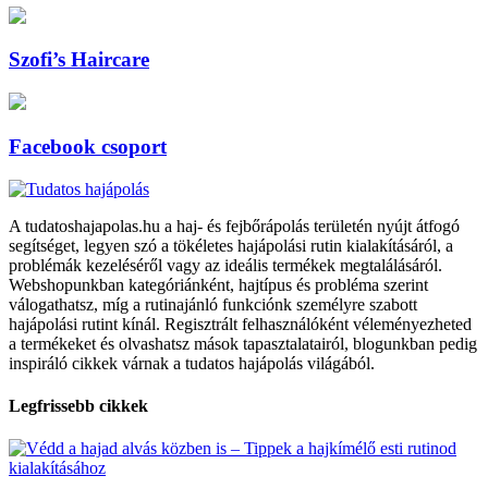
Szofi’s Haircare
Facebook csoport
A tudatoshajapolas.hu a haj- és fejbőrápolás területén nyújt átfogó
segítséget, legyen szó a tökéletes hajápolási rutin kialakításáról, a
problémák kezeléséről vagy az ideális termékek megtalálásáról.
Webshopunkban kategóriánként, hajtípus és probléma szerint
válogathatsz, míg a rutinajánló funkciónk személyre szabott
hajápolási rutint kínál. Regisztrált felhasználóként véleményezheted
a termékeket és olvashatsz mások tapasztalatairól, blogunkban pedig
inspiráló cikkek várnak a tudatos hajápolás világából.
Legfrissebb cikkek