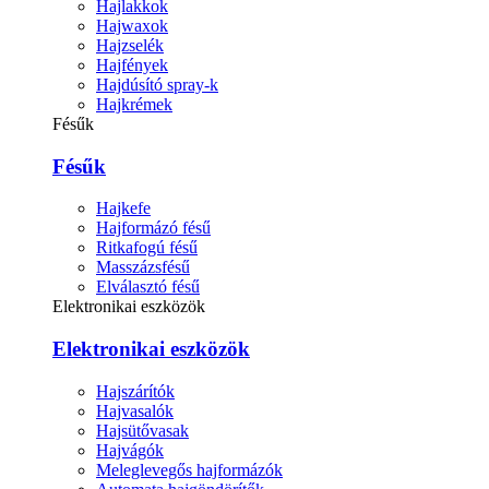
Hajlakkok
Hajwaxok
Hajzselék
Hajfények
Hajdúsító spray-k
Hajkrémek
Fésűk
Fésűk
Hajkefe
Hajformázó fésű
Ritkafogú fésű
Masszázsfésű
Elválasztó fésű
Elektronikai eszközök
Elektronikai eszközök
Hajszárítók
Hajvasalók
Hajsütővasak
Hajvágók
Meleglevegős hajformázók