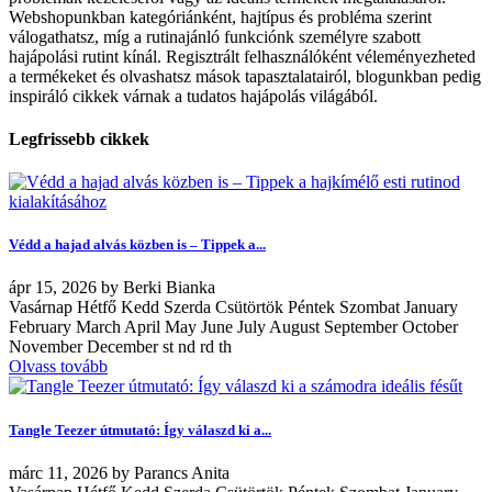
Webshopunkban kategóriánként, hajtípus és probléma szerint
válogathatsz, míg a rutinajánló funkciónk személyre szabott
hajápolási rutint kínál. Regisztrált felhasználóként véleményezheted
a termékeket és olvashatsz mások tapasztalatairól, blogunkban pedig
inspiráló cikkek várnak a tudatos hajápolás világából.
Legfrissebb cikkek
Védd a hajad alvás közben is – Tippek a...
ápr
15, 2026
by
Berki Bianka
Vasárnap Hétfő Kedd Szerda Csütörtök Péntek Szombat January
February March April May June July August September October
November December st nd rd th
Olvass tovább
Tangle Teezer útmutató: Így válaszd ki a...
márc
11, 2026
by
Parancs Anita