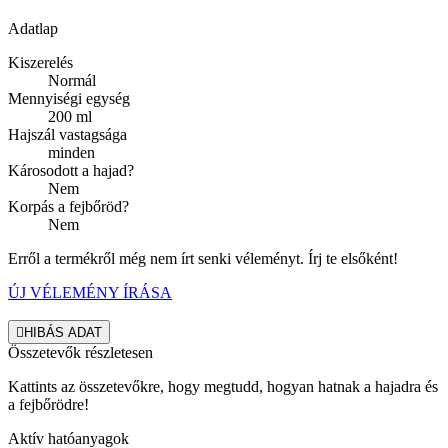
Adatlap
Kiszerelés
Normál
Mennyiségi egység
200 ml
Hajszál vastagsága
minden
Károsodott a hajad?
Nem
Korpás a fejbőröd?
Nem
Erről a termékről még nem írt senki véleményt. Írj te elsőként!
ÚJ VÉLEMÉNY ÍRÁSA

HIBÁS ADAT
Összetevők részletesen
Kattints az összetevőkre, hogy megtudd, hogyan hatnak a hajadra és
a fejbőrödre!
Aktív hatóanyagok