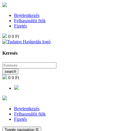
Bejelentkezés
Felhasználói fiók
Fizetés
0
0 Ft
Keresés
search
0
0 Ft
Bejelentkezés
Felhasználói fiók
Fizetés
Toggle navigation
☰