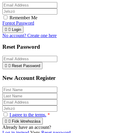
Remember Me
Forgot Password


Login
No account? Create one here
Reset Password


Reset Password
New Account Register
I agree to the terms.
*


Fiók létrehozása
Already have an account?
Log in instead
Vagy
Reset password