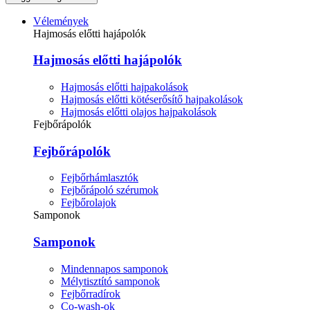
Vélemények
Hajmosás előtti hajápolók
Hajmosás előtti hajápolók
Hajmosás előtti hajpakolások
Hajmosás előtti kötéserősítő hajpakolások
Hajmosás előtti olajos hajpakolások
Fejbőrápolók
Fejbőrápolók
Fejbőrhámlasztók
Fejbőrápoló szérumok
Fejbőrolajok
Samponok
Samponok
Mindennapos samponok
Mélytisztító samponok
Fejbőrradírok
Co-wash-ok