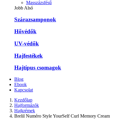
Masszázsfésű
Jobb Alsó
Szárazsamponok
Hővédők
UV-védők
Hajfestékek
Hajtípus csomagok
Blog
Ebook
Kapcsolat
Kezdőlap
Hajformázók
Hajkrémek
Brelil Numéro Style YourSelf Curl Memory Cream