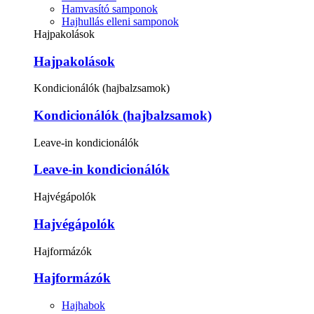
Hamvasító samponok
Hajhullás elleni samponok
Hajpakolások
Hajpakolások
Kondicionálók (hajbalzsamok)
Kondicionálók (hajbalzsamok)
Leave-in kondicionálók
Leave-in kondicionálók
Hajvégápolók
Hajvégápolók
Hajformázók
Hajformázók
Hajhabok