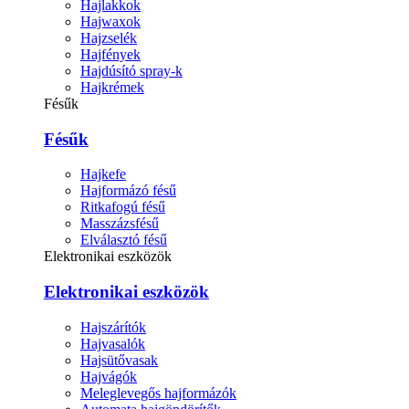
Hajlakkok
Hajwaxok
Hajzselék
Hajfények
Hajdúsító spray-k
Hajkrémek
Fésűk
Fésűk
Hajkefe
Hajformázó fésű
Ritkafogú fésű
Masszázsfésű
Elválasztó fésű
Elektronikai eszközök
Elektronikai eszközök
Hajszárítók
Hajvasalók
Hajsütővasak
Hajvágók
Meleglevegős hajformázók