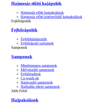
Hajmosás előtti hajápolók
Hajmosás előtti hajpakolások
Hajmosás előtti kötéserősítő hajpakolások
Fejbőrápolók
Fejbőrápolók
Fejbőrhámlasztók
Fejbőrápoló szérumok
Samponok
Samponok
Mindennapos samponok
Mélytisztító samponok
Fejbőrradírok
Co-wash-ok
Hamvasító samponok
Hajhullás elleni samponok
Jobb Felső
Hajpakolások