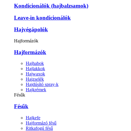
Kondicionálók (hajbalzsamok)
Leave-in kondicionálók
Hajvégápolók
Hajformázók
Hajformázók
Hajhabok
Hajlakkok
Hajwaxok
Hajzselék
Hajdúsító spray-k
Hajkrémek
Fésűk
Fésűk
Hajkefe
Hajformázó fésű
Ritkafogú fésű