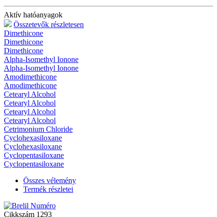
Aktív hatóanyagok
Összetevők részletesen
Dimethicone
Dimethicone
Dimethicone
Alpha-Isomethyl Ionone
Alpha-Isomethyl Ionone
Amodimethicone
Amodimethicone
Cetearyl Alcohol
Cetearyl Alcohol
Cetearyl Alcohol
Cetearyl Alcohol
Cetrimonium Chloride
Cyclohexasiloxane
Cyclohexasiloxane
Cyclopentasiloxane
Cyclopentasiloxane
Összes vélemény
Termék részletei
Cikkszám
1293