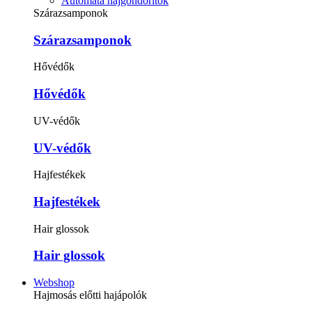
Automata hajgöndörítők
Szárazsamponok
Szárazsamponok
Hővédők
Hővédők
UV-védők
UV-védők
Hajfestékek
Hajfestékek
Hair glossok
Hair glossok
Webshop
Hajmosás előtti hajápolók