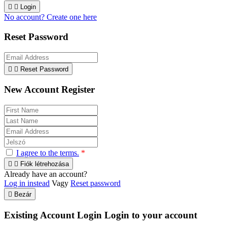


Login
No account? Create one here
Reset Password


Reset Password
New Account Register
I agree to the terms.
*


Fiók létrehozása
Already have an account?
Log in instead
Vagy
Reset password

Bezár
Existing Account Login
Login to your account