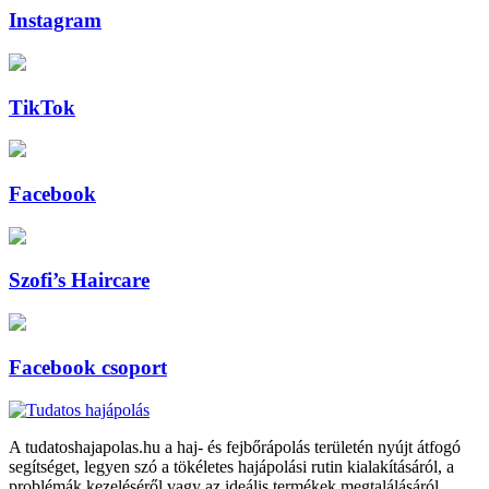
Instagram
TikTok
Facebook
Szofi’s Haircare
Facebook csoport
A tudatoshajapolas.hu a haj- és fejbőrápolás területén nyújt átfogó
segítséget, legyen szó a tökéletes hajápolási rutin kialakításáról, a
problémák kezeléséről vagy az ideális termékek megtalálásáról.