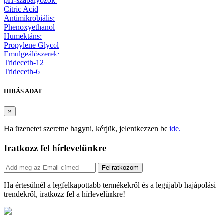
pH-szabályozók:
Citric Acid
Antimikrobiális:
Phenoxyethanol
Humektáns:
Propylene Glycol
Emulgeálószerek:
Trideceth-12
Trideceth-6
HIBÁS ADAT
×
Ha üzenetet szeretne hagyni, kérjük, jelentkezzen be
ide.
Iratkozz fel hírlevelünkre
Feliratkozom
Ha értesülnél a legfelkapottabb termékekről és a legújabb hajápolási
trendekről, iratkozz fel a hírlevelünkre!