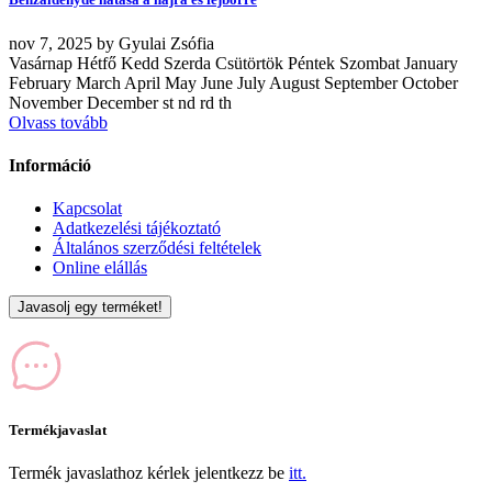
nov
7, 2025
by
Gyulai Zsófia
Vasárnap Hétfő Kedd Szerda Csütörtök Péntek Szombat January
February March April May June July August September October
November December st nd rd th
Olvass tovább
Információ
Kapcsolat
Adatkezelési tájékoztató
Általános szerződési feltételek
Online elállás
Javasolj egy terméket!
Termékjavaslat
Termék javaslathoz kérlek jelentkezz be
itt.