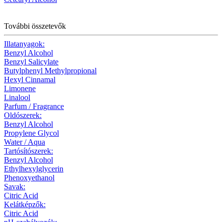
További összetevők
Illatanyagok:
Benzyl Alcohol
Benzyl Salicylate
Butylphenyl Methylpropional
Hexyl Cinnamal
Limonene
Linalool
Parfum / Fragrance
Oldószerek:
Benzyl Alcohol
Propylene Glycol
Water / Aqua
Tartósítószerek:
Benzyl Alcohol
Ethylhexylglycerin
Phenoxyethanol
Savak:
Citric Acid
Kelátképzők:
Citric Acid