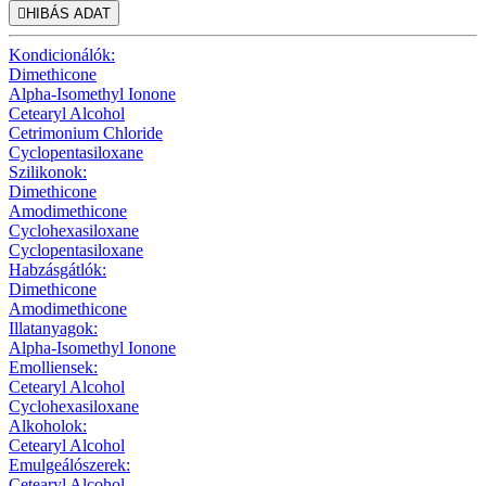

HIBÁS ADAT
Kondicionálók:
Dimethicone
Alpha-Isomethyl Ionone
Cetearyl Alcohol
Cetrimonium Chloride
Cyclopentasiloxane
Szilikonok:
Dimethicone
Amodimethicone
Cyclohexasiloxane
Cyclopentasiloxane
Habzásgátlók:
Dimethicone
Amodimethicone
Illatanyagok:
Alpha-Isomethyl Ionone
Emolliensek:
Cetearyl Alcohol
Cyclohexasiloxane
Alkoholok:
Cetearyl Alcohol
Emulgeálószerek:
Cetearyl Alcohol