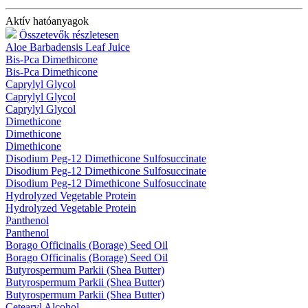
Aktív hatóanyagok
Összetevők részletesen
Aloe Barbadensis Leaf Juice
Bis-Pca Dimethicone
Bis-Pca Dimethicone
Caprylyl Glycol
Caprylyl Glycol
Caprylyl Glycol
Dimethicone
Dimethicone
Dimethicone
Disodium Peg-12 Dimethicone Sulfosuccinate
Disodium Peg-12 Dimethicone Sulfosuccinate
Disodium Peg-12 Dimethicone Sulfosuccinate
Hydrolyzed Vegetable Protein
Hydrolyzed Vegetable Protein
Panthenol
Panthenol
Borago Officinalis (Borage) Seed Oil
Borago Officinalis (Borage) Seed Oil
Butyrospermum Parkii (Shea Butter)
Butyrospermum Parkii (Shea Butter)
Butyrospermum Parkii (Shea Butter)
Cetearyl Alcohol