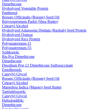
Dimethicone
Hydrolyzed Vegetable Protein
Panthenol
Borago Officinalis (Borage) Seed Oil
Butyrospermum Parkii (Shea Butter)
Cetearyl Alcohol
Hydrolyzed Adansonia Digitata (Baobab) Seed Protein
Hydrolyzed Quinoa
Hydrolyzed Rice Protein
Polyquaternium-11
Polyquaternium-55
Szilikonok:
Bis-Pca Dimethicone
Dimethicone
Disodium Peg-12 Dimethicone Sulfosuccinate
Emolliensek:
Caprylyl Glycol
Borago Officinalis (Borage) Seed Oil
Cetearyl Alcohol
Mangifera Indica (Mango) Seed Butter
Tartósítószerek:
Caprylyl Glycol
Habzásgátlók:
Dimethicone