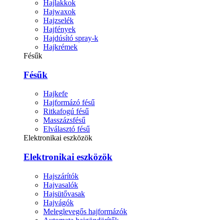
Hajlakkok
Hajwaxok
Hajzselék
Hajfények
Hajdúsító spray-k
Hajkrémek
Fésűk
Fésűk
Hajkefe
Hajformázó fésű
Ritkafogú fésű
Masszázsfésű
Elválasztó fésű
Elektronikai eszközök
Elektronikai eszközök
Hajszárítók
Hajvasalók
Hajsütővasak
Hajvágók
Meleglevegős hajformázók