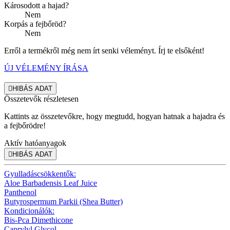
Károsodott a hajad?
Nem
Korpás a fejbőröd?
Nem
Erről a termékről még nem írt senki véleményt. Írj te elsőként!
ÚJ VÉLEMÉNY ÍRÁSA

HIBÁS ADAT
Összetevők részletesen
Kattints az összetevőkre, hogy megtudd, hogyan hatnak a hajadra és
a fejbőrödre!
Aktív hatóanyagok

HIBÁS ADAT
Gyulladáscsökkentők:
Aloe Barbadensis Leaf Juice
Panthenol
Butyrospermum Parkii (Shea Butter)
Kondicionálók:
Bis-Pca Dimethicone
Caprylyl Glycol