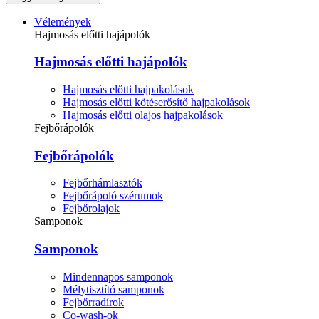
Vélemények
Hajmosás előtti hajápolók
Hajmosás előtti hajápolók
Hajmosás előtti hajpakolások
Hajmosás előtti kötéserősítő hajpakolások
Hajmosás előtti olajos hajpakolások
Fejbőrápolók
Fejbőrápolók
Fejbőrhámlasztók
Fejbőrápoló szérumok
Fejbőrolajok
Samponok
Samponok
Mindennapos samponok
Mélytisztító samponok
Fejbőrradírok
Co-wash-ok