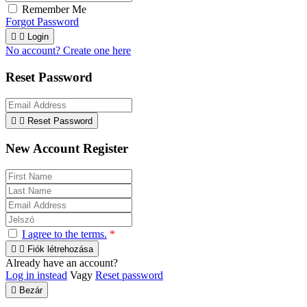
Remember Me
Forgot Password


Login
No account? Create one here
Reset Password


Reset Password
New Account Register
I agree to the terms.
*


Fiók létrehozása
Already have an account?
Log in instead
Vagy
Reset password

Bezár