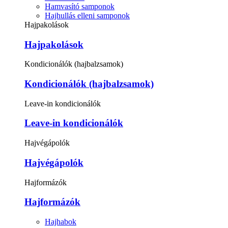
Hamvasító samponok
Hajhullás elleni samponok
Hajpakolások
Hajpakolások
Kondicionálók (hajbalzsamok)
Kondicionálók (hajbalzsamok)
Leave-in kondicionálók
Leave-in kondicionálók
Hajvégápolók
Hajvégápolók
Hajformázók
Hajformázók
Hajhabok