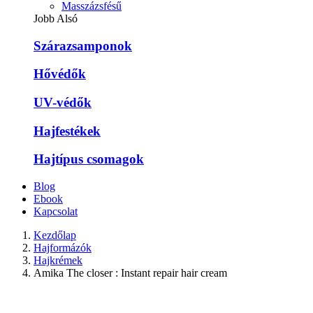
Masszázsfésű
Jobb Alsó
Szárazsamponok
Hővédők
UV-védők
Hajfestékek
Hajtípus csomagok
Blog
Ebook
Kapcsolat
Kezdőlap
Hajformázók
Hajkrémek
Amika The closer : Instant repair hair cream