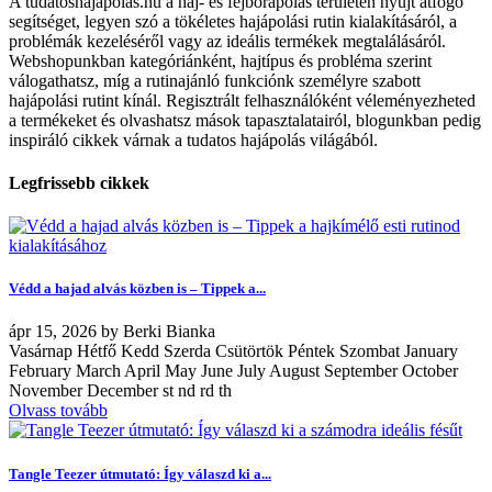
A tudatoshajapolas.hu a haj- és fejbőrápolás területén nyújt átfogó
segítséget, legyen szó a tökéletes hajápolási rutin kialakításáról, a
problémák kezeléséről vagy az ideális termékek megtalálásáról.
Webshopunkban kategóriánként, hajtípus és probléma szerint
válogathatsz, míg a rutinajánló funkciónk személyre szabott
hajápolási rutint kínál. Regisztrált felhasználóként véleményezheted
a termékeket és olvashatsz mások tapasztalatairól, blogunkban pedig
inspiráló cikkek várnak a tudatos hajápolás világából.
Legfrissebb cikkek
Védd a hajad alvás közben is – Tippek a...
ápr
15, 2026
by
Berki Bianka
Vasárnap Hétfő Kedd Szerda Csütörtök Péntek Szombat January
February March April May June July August September October
November December st nd rd th
Olvass tovább
Tangle Teezer útmutató: Így válaszd ki a...