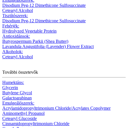
Emulgeálószerek:
Disodium Peg-12 Dimethicone Sulfosuccinate
Cetearyl Alcohol
Tisztítószerek:
Disodium Peg-12 Dimethicone Sulfosuccinate
Fehérjék:
Hydrolyzed Vegetable Protein
Antioxidánsok:
Butyrospermum Parkii (Shea Butter)
Lavandula Angustifolia (Lavender) Flower Extract
Alkoholok:
Cetearyl Alcohol
További összetevők
Humektáns:
Glycerin
Butylene Glycol
Galactoarabinan
Emulgeálószerek:
Acrylamidopropyltrimonium Chloride/Acrylates Copolymer
Aminomethyl Propanol
Cetearyl Glucoside
Cinnamidopropyltrimonium Chloride