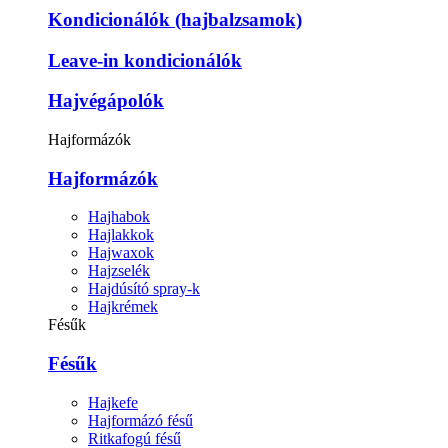
Kondicionálók (hajbalzsamok)
Leave-in kondicionálók
Hajvégápolók
Hajformázók
Hajformázók
Hajhabok
Hajlakkok
Hajwaxok
Hajzselék
Hajdúsító spray-k
Hajkrémek
Fésűk
Fésűk
Hajkefe
Hajformázó fésű
Ritkafogú fésű