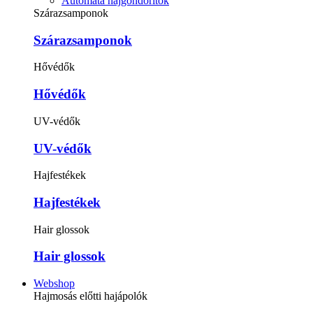
Automata hajgöndörítők
Szárazsamponok
Szárazsamponok
Hővédők
Hővédők
UV-védők
UV-védők
Hajfestékek
Hajfestékek
Hair glossok
Hair glossok
Webshop
Hajmosás előtti hajápolók