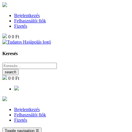
Bejelentkezés
Felhasználói fiók
Fizetés
0
0 Ft
Keresés
search
0
0 Ft
Bejelentkezés
Felhasználói fiók
Fizetés
Toggle navigation
☰