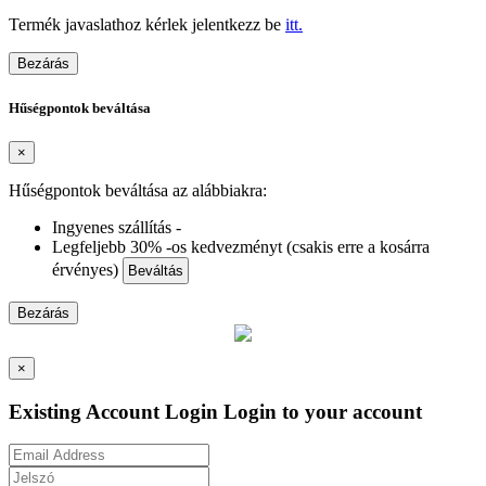
Termék javaslathoz kérlek jelentkezz be
itt.
Bezárás
Hűségpontok beváltása
×
Hűségpontok beváltása az alábbiakra:
Ingyenes szállítás -
Legfeljebb 30% -os kedvezményt (csakis erre a kosárra
érvényes)
Beváltás
Bezárás
×
Existing Account Login
Login to your account