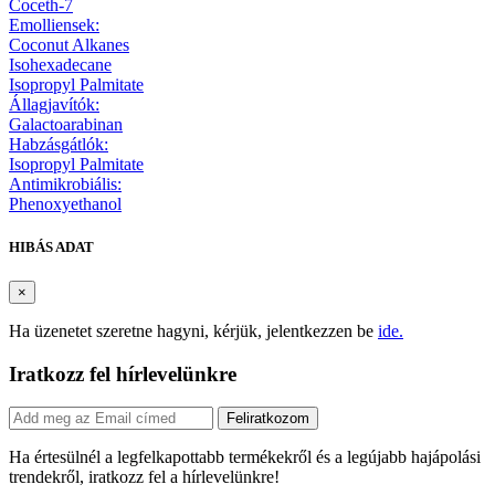
Coceth-7
Emolliensek:
Coconut Alkanes
Isohexadecane
Isopropyl Palmitate
Állagjavítók:
Galactoarabinan
Habzásgátlók:
Isopropyl Palmitate
Antimikrobiális:
Phenoxyethanol
HIBÁS ADAT
×
Ha üzenetet szeretne hagyni, kérjük, jelentkezzen be
ide.
Iratkozz fel hírlevelünkre
Feliratkozom
Ha értesülnél a legfelkapottabb termékekről és a legújabb hajápolási
trendekről, iratkozz fel a hírlevelünkre!