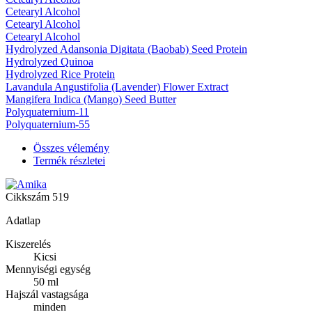
Cetearyl Alcohol
Cetearyl Alcohol
Cetearyl Alcohol
Hydrolyzed Adansonia Digitata (Baobab) Seed Protein
Hydrolyzed Quinoa
Hydrolyzed Rice Protein
Lavandula Angustifolia (Lavender) Flower Extract
Mangifera Indica (Mango) Seed Butter
Polyquaternium-11
Polyquaternium-55
Összes vélemény
Termék részletei
Cikkszám
519
Adatlap
Kiszerelés
Kicsi
Mennyiségi egység
50 ml
Hajszál vastagsága
minden