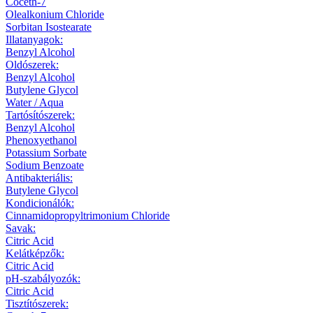
Coceth-7
Olealkonium Chloride
Sorbitan Isostearate
Illatanyagok:
Benzyl Alcohol
Oldószerek:
Benzyl Alcohol
Butylene Glycol
Water / Aqua
Tartósítószerek:
Benzyl Alcohol
Phenoxyethanol
Potassium Sorbate
Sodium Benzoate
Antibakteriális:
Butylene Glycol
Kondicionálók:
Cinnamidopropyltrimonium Chloride
Savak:
Citric Acid
Kelátképzők:
Citric Acid
pH-szabályozók:
Citric Acid
Tisztítószerek: