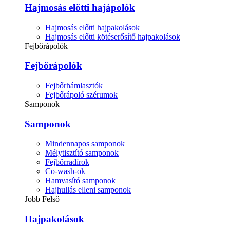
Hajmosás előtti hajápolók
Hajmosás előtti hajpakolások
Hajmosás előtti kötéserősítő hajpakolások
Fejbőrápolók
Fejbőrápolók
Fejbőrhámlasztók
Fejbőrápoló szérumok
Samponok
Samponok
Mindennapos samponok
Mélytisztító samponok
Fejbőrradírok
Co-wash-ok
Hamvasító samponok
Hajhullás elleni samponok
Jobb Felső
Hajpakolások