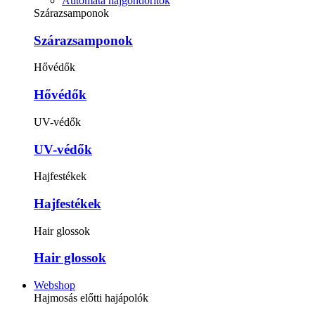
Automata hajgöndörítők
Szárazsamponok
Szárazsamponok
Hővédők
Hővédők
UV-védők
UV-védők
Hajfestékek
Hajfestékek
Hair glossok
Hair glossok
Webshop
Hajmosás előtti hajápolók