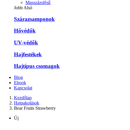
Masszázsfésű
Jobb Alsó
Szárazsamponok
Hővédők
UV-védők
Hajfestékek
Hajtípus csomagok
Blog
Ebook
Kapcsolat
Kezdőlap
Hajpakolások
Bear Fruits Strawberry
Új