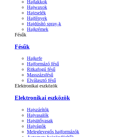
Hajlakkok
Hajwaxok
Hajzselék
Hajfények
Hajdúsító spray-k
Hajkrémek
Fésűk
Fésűk
Hajkefe
Hajformázó fésű
Ritkafogú fésű
Masszázsfésű
Elválasztó fésű
Elektronikai eszközök
Elektronikai eszközök
Hajszárítók
Hajvasalók
Hajsütővasak
Hajvágók
Meleglevegős hajformázók