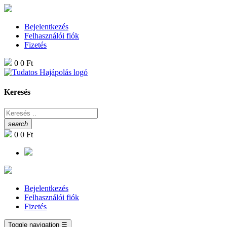
Bejelentkezés
Felhasználói fiók
Fizetés
0
0 Ft
Keresés
search
0
0 Ft
Bejelentkezés
Felhasználói fiók
Fizetés
Toggle navigation
☰