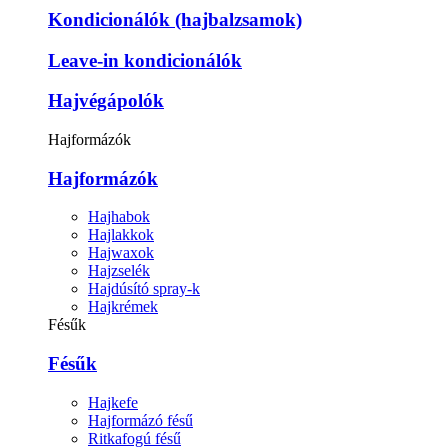
Kondicionálók (hajbalzsamok)
Leave-in kondicionálók
Hajvégápolók
Hajformázók
Hajformázók
Hajhabok
Hajlakkok
Hajwaxok
Hajzselék
Hajdúsító spray-k
Hajkrémek
Fésűk
Fésűk
Hajkefe
Hajformázó fésű
Ritkafogú fésű