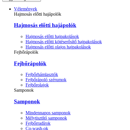
Vélemények
Hajmosás előtti hajápolók
Hajmosás előtti hajápolók
Hajmosás előtti hajpakolások
Hajmosás előtti kötéserősítő hajpakolások
Hajmosás előtti olajos hajpakolások
Fejbőrápolók
Fejbőrápolók
Fejbőrhámlasztók
Fejbőrápoló szérumok
Fejbőrolajok
Samponok
Samponok
Mindennapos samponok
Mélytisztító samponok
Fejbőrradírok
Co-wash-ok