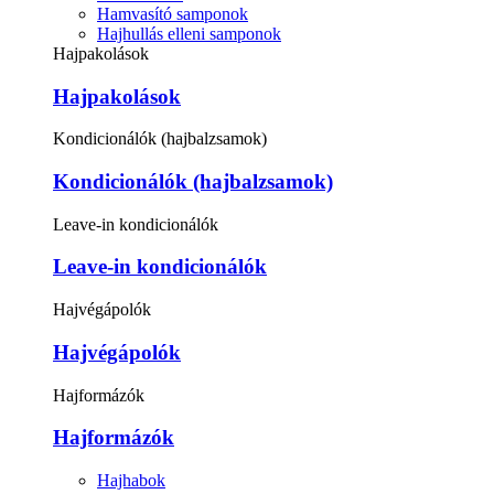
Hamvasító samponok
Hajhullás elleni samponok
Hajpakolások
Hajpakolások
Kondicionálók (hajbalzsamok)
Kondicionálók (hajbalzsamok)
Leave-in kondicionálók
Leave-in kondicionálók
Hajvégápolók
Hajvégápolók
Hajformázók
Hajformázók
Hajhabok