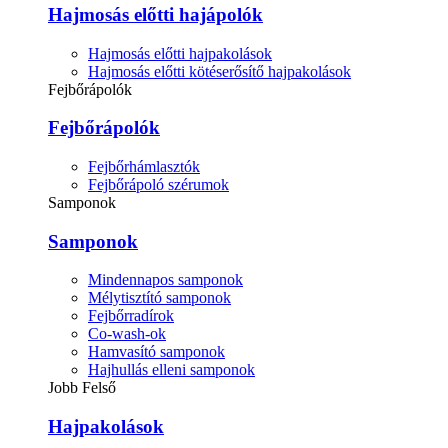
Hajmosás előtti hajápolók
Hajmosás előtti hajpakolások
Hajmosás előtti kötéserősítő hajpakolások
Fejbőrápolók
Fejbőrápolók
Fejbőrhámlasztók
Fejbőrápoló szérumok
Samponok
Samponok
Mindennapos samponok
Mélytisztító samponok
Fejbőrradírok
Co-wash-ok
Hamvasító samponok
Hajhullás elleni samponok
Jobb Felső
Hajpakolások