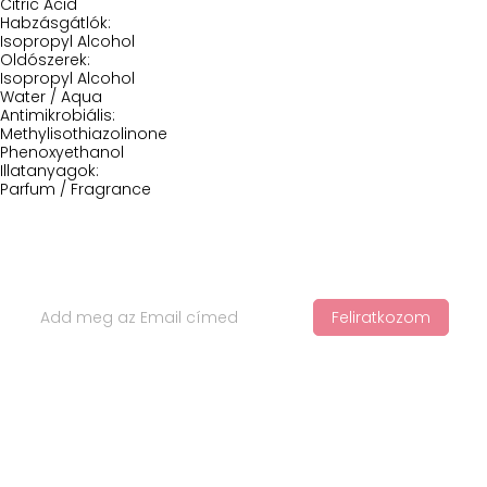
Citric Acid
Habzásgátlók:
Isopropyl Alcohol
Oldószerek:
Isopropyl Alcohol
Water / Aqua
Antimikrobiális:
Methylisothiazolinone
Phenoxyethanol
Illatanyagok:
Parfum / Fragrance
Iratkozz Fel Hírlevelünkre
Feliratkozom
Ha értesülnél a legfelkapottabb termékekről és a legújabb
hajápolási trendekről, iratkozz fel a hírlevelünkre!