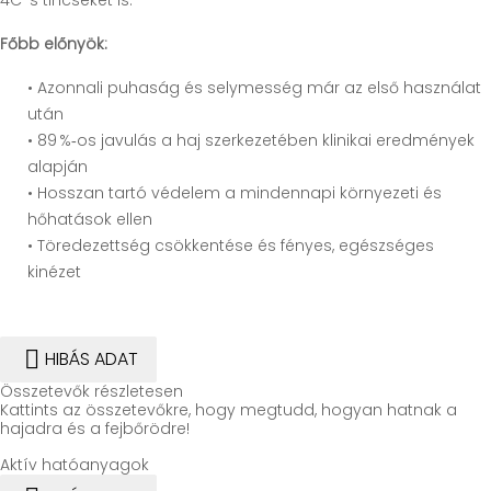
4C-s tincseket is.
Főbb előnyök:
• Azonnali puhaság és selymesség már az első használat
után
• 89 %‑os javulás a haj szerkezetében klinikai eredmények
alapján
• Hosszan tartó védelem a mindennapi környezeti és
hőhatások ellen
• Töredezettség csökkentése és fényes, egészséges
kinézet

HIBÁS ADAT
Összetevők részletesen
Kattints az összetevőkre, hogy megtudd, hogyan hatnak a
hajadra és a fejbőrödre!
Aktív hatóanyagok