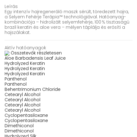
Leírás
Egy intenzív hajregeneráló maszk sérült, töredezett hajra,
a Selyem Fehérje Terápia™ technológiával. Hatóanyag-
kombinációja – hidrolizált selyemfehérje, 100 % tisztaságú
brazil keratin és aloe vera – mélyen táplálja és erősíti a
hajszálakat.
Aktív hatóanyagok
Összetevők részletesen
Aloe Barbadensis Leaf Juice
Hydrolyzed Keratin
Hydrolyzed Keratin
Hydrolyzed Keratin
Panthenol
Panthenol
Behentrimonium Chloride
Cetearyl Alcohol
Cetearyl Alcohol
Cetearyl Alcohol
Cetearyl Alcohol
Cyclopentasiloxane
Cyclopentasiloxane
Dimethiconol
Dimethiconol
Hydrolyzed Silk