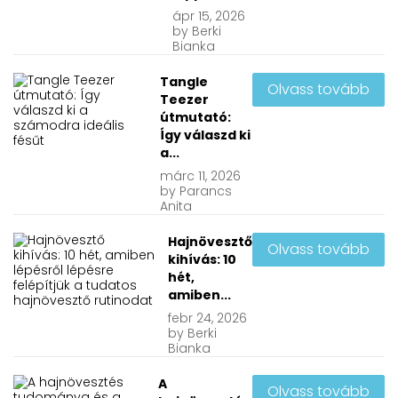
ápr
15, 2026
by
Berki
Bianka
Tangle
Olvass tovább
Teezer
útmutató:
Így válaszd ki
a...
márc
11, 2026
by
Parancs
Anita
Hajnövesztő
Olvass tovább
kihívás: 10
hét,
amiben...
febr
24, 2026
by
Berki
Bianka
A
Olvass tovább