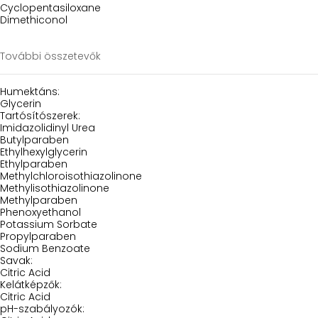
Cyclopentasiloxane
Dimethiconol
További összetevők
Humektáns:
Glycerin
Tartósítószerek:
Imidazolidinyl Urea
Butylparaben
Ethylhexylglycerin
Ethylparaben
Methylchloroisothiazolinone
Methylisothiazolinone
Methylparaben
Phenoxyethanol
Potassium Sorbate
Propylparaben
Sodium Benzoate
Savak:
Citric Acid
Kelátképzők:
Citric Acid
pH-szabályozók: