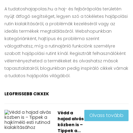
A tudatoshajapolas.hu a haj- és fejbőrápolás területén
nyújt átfogó segítséget, legyen szó a tökéletes hajápolási
rutin kialakításáról, a problémák kezeléséről vagy az
ideális termékek megtalálásáról. Webshopunkban
kategóriánként, hajtípus és probléma szerint
válogathatsz, míg a rutinajánló funkciónk személyre
szabott hajápolási rutint kínál. Regisztrált felhasználóként
véleményezheted a termékeket és olvashatsz mások
tapasztalatairól, blogunkban pedig inspiráló cikkek várnak
a tudatos hajápolás világából.
LEGFRISSEBB CIKKEK
Védd a
Olvass tovább
hajad alvás
közben is –
Tippek a...