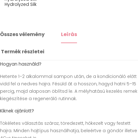
Hydrolyzed Silk
Összes vélemény
Leírás
Termék részletei
Hogyan használd?
Hetente 1–2 alkalommal sampon után, de a kondicionáló előtt
vidd fel a nedves hajra. Fésüld át a hosszon, hagyd hatni 5–15
percig, majd alaposan öblítsd le. A mélyhatású kezelés remek
kiegészítése a regeneráló rutinnak.
Kiknek ajánlott?
Tökéletes választás száraz, töredezett, hőkezelt vagy festett
hajra. Minden hajtípus használhatja, beleértve a göndör illetve