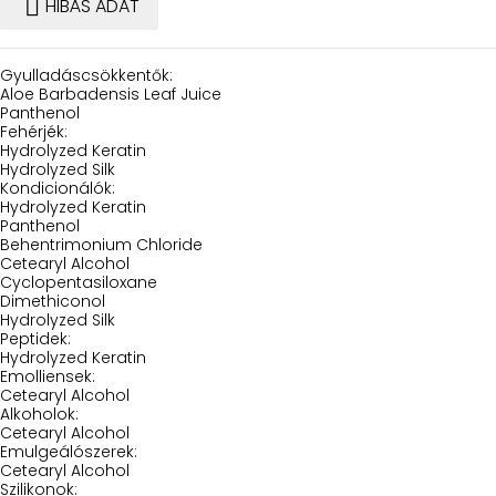

HIBÁS ADAT
Gyulladáscsökkentők:
Aloe Barbadensis Leaf Juice
Panthenol
Fehérjék:
Hydrolyzed Keratin
Hydrolyzed Silk
Kondicionálók:
Hydrolyzed Keratin
Panthenol
Behentrimonium Chloride
Cetearyl Alcohol
Cyclopentasiloxane
Dimethiconol
Hydrolyzed Silk
Peptidek:
Hydrolyzed Keratin
Emolliensek:
Cetearyl Alcohol
Alkoholok:
Cetearyl Alcohol
Emulgeálószerek:
Cetearyl Alcohol
Szilikonok: