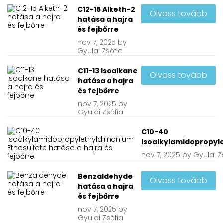
C12-15 Alketh-2
Olvass tovább
hatása a hajra
és fejbőrre
nov
7, 2025
by
Gyulai Zsófia
C11-13 Isoalkane
Olvass tovább
hatása a hajra
és fejbőrre
nov
7, 2025
by
Gyulai Zsófia
C10-40
Isoalkylamidopropyle
nov
7, 2025
by
Gyulai Z
Benzaldehyde
Olvass tovább
hatása a hajra
és fejbőrre
nov
7, 2025
by
Gyulai Zsófia