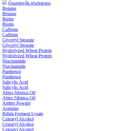
Összetevők részletesen
Betaine
Betaine
Biotin
Biotin
Caffeine
Caffeine
Glyceryl Stearate
Glyceryl Stearate
Hydrolyzed Wheat Protein
Hydrolyzed Wheat Protein
Niacinamide
Niacinamide
Panthenol
Panthenol
Salicylic Acid
Salicylic Acid
Abies Sibirica Oil
Abies Sibirica Oil
Amber Powder
Arginine
Bifida Ferment Lysate
Cetearyl Alcohol
Cetearyl Alcohol
Cetearyl Alcohol