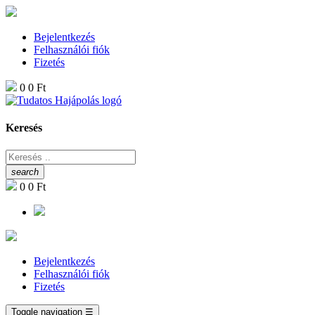
Bejelentkezés
Felhasználói fiók
Fizetés
0
0 Ft
Keresés
search
0
0 Ft
Bejelentkezés
Felhasználói fiók
Fizetés
Toggle navigation
☰