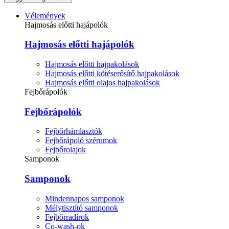
Vélemények
Hajmosás előtti hajápolók
Hajmosás előtti hajápolók
Hajmosás előtti hajpakolások
Hajmosás előtti kötéserősítő hajpakolások
Hajmosás előtti olajos hajpakolások
Fejbőrápolók
Fejbőrápolók
Fejbőrhámlasztók
Fejbőrápoló szérumok
Fejbőrolajok
Samponok
Samponok
Mindennapos samponok
Mélytisztító samponok
Fejbőrradírok
Co-wash-ok