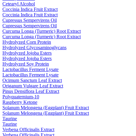
Cetearyl Alcohol
Coccinia Indica Fruit Extract
Coccinia Indica Fruit Extract
Cupressus Sempervirens Oil
Cupressus Sempervirens Oil
Curcuma Longa (Turmeric) Root Extract
Curcuma Longa (Turmeric) Root Extract
Hydrolyzed Corn Protein
Hydrolyzed Glycosaminoglycans
Hydrolyzed Jojoba Esters
Hydrolyzed Jojoba Esters
Hydrolyzed Soy Protein
Lactobacillus Ferment Lysate
Lactobacillus Ferment Lysate
Ocimum Sanctum Leaf Extract
Origanum Vulgare Leaf Extract
Pinus Densiflora Leaf Extract
Polyquaternium-10
Raspberry Ketone
Solanum Melongena (Eggplant) Fruit Extract
Solanum Melongena (Eggplant) Fruit Extract
Taurine
Taurine
Verbena Officinalis Extract
Verbena Officinalis Extract