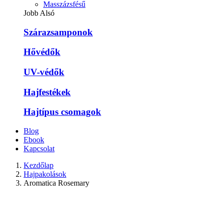
Masszázsfésű
Jobb Alsó
Szárazsamponok
Hővédők
UV-védők
Hajfestékek
Hajtípus csomagok
Blog
Ebook
Kapcsolat
Kezdőlap
Hajpakolások
Aromatica Rosemary