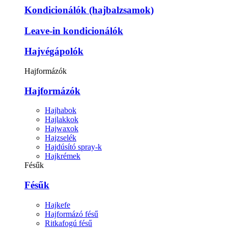
Kondicionálók (hajbalzsamok)
Leave-in kondicionálók
Hajvégápolók
Hajformázók
Hajformázók
Hajhabok
Hajlakkok
Hajwaxok
Hajzselék
Hajdúsító spray-k
Hajkrémek
Fésűk
Fésűk
Hajkefe
Hajformázó fésű
Ritkafogú fésű