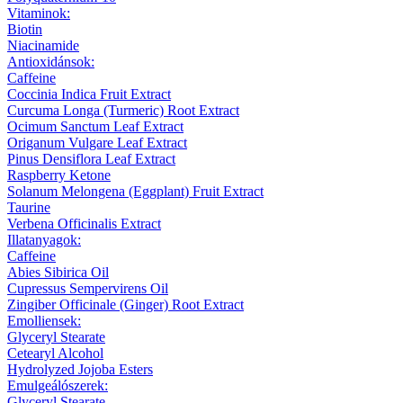
Vitaminok:
Biotin
Niacinamide
Antioxidánsok:
Caffeine
Coccinia Indica Fruit Extract
Curcuma Longa (Turmeric) Root Extract
Ocimum Sanctum Leaf Extract
Origanum Vulgare Leaf Extract
Pinus Densiflora Leaf Extract
Raspberry Ketone
Solanum Melongena (Eggplant) Fruit Extract
Taurine
Verbena Officinalis Extract
Illatanyagok:
Caffeine
Abies Sibirica Oil
Cupressus Sempervirens Oil
Zingiber Officinale (Ginger) Root Extract
Emolliensek:
Glyceryl Stearate
Cetearyl Alcohol
Hydrolyzed Jojoba Esters
Emulgeálószerek:
Glyceryl Stearate