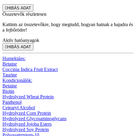

HIBÁS ADAT
Összetevők részletesen
Kattints az összetevőkre, hogy megtudd, hogyan hatnak a hajadra és
a fejbőrödre!
Aktív hatóanyagok

HIBÁS ADAT
Humektáns:
Betaine
Coccinia Indica Fruit Extract
Taurine
Kondicionálók:
Betaine
Biotin
Hydrolyzed Wheat Protein
Panthenol
Cetearyl Alcohol
Hydrolyzed Corn Protein
Hydrolyzed Glycosaminoglycans
Hydrolyzed Jojoba Esters
Hydrolyzed Soy Protein
Polyquaternium-10