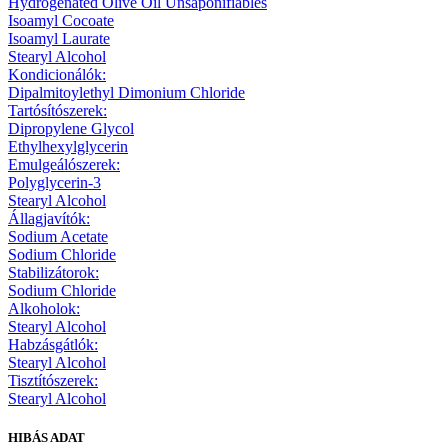
Hydrogenated Olive Oil Unsaponifiables
Isoamyl Cocoate
Isoamyl Laurate
Stearyl Alcohol
Kondicionálók:
Dipalmitoylethyl Dimonium Chloride
Tartósítószerek:
Dipropylene Glycol
Ethylhexylglycerin
Emulgeálószerek:
Polyglycerin-3
Stearyl Alcohol
Állagjavítók:
Sodium Acetate
Sodium Chloride
Stabilizátorok:
Sodium Chloride
Alkoholok:
Stearyl Alcohol
Habzásgátlók:
Stearyl Alcohol
Tisztítószerek:
Stearyl Alcohol
HIBÁS ADAT