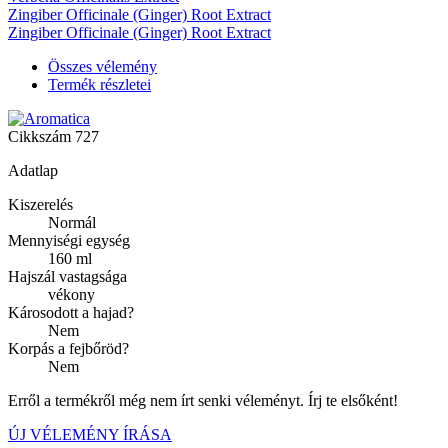
Zingiber Officinale (Ginger) Root Extract
Zingiber Officinale (Ginger) Root Extract
Összes vélemény
Termék részletei
Cikkszám
727
Adatlap
Kiszerelés
Normál
Mennyiségi egység
160 ml
Hajszál vastagsága
vékony
Károsodott a hajad?
Nem
Korpás a fejbőröd?
Nem
Erről a termékről még nem írt senki véleményt. Írj te elsőként!
ÚJ VÉLEMÉNY ÍRÁSA