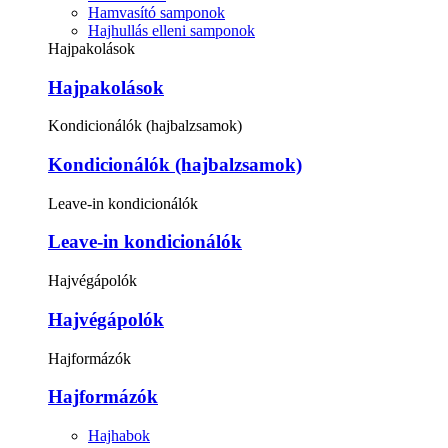
Hamvasító samponok
Hajhullás elleni samponok
Hajpakolások
Hajpakolások
Kondicionálók (hajbalzsamok)
Kondicionálók (hajbalzsamok)
Leave-in kondicionálók
Leave-in kondicionálók
Hajvégápolók
Hajvégápolók
Hajformázók
Hajformázók
Hajhabok