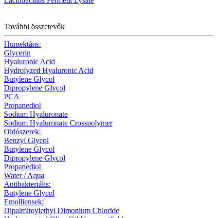
Lactobacillus Ferment Lysate
További összetevők
Humektáns:
Glycerin
Hyaluronic Acid
Hydrolyzed Hyaluronic Acid
Butylene Glycol
Dipropylene Glycol
PCA
Propanediol
Sodium Hyaluronate
Sodium Hyaluronate Crosspolymer
Oldószerek:
Benzyl Glycol
Butylene Glycol
Dipropylene Glycol
Propanediol
Water / Aqua
Antibakteriális:
Butylene Glycol
Emolliensek:
Dipalmitoylethyl Dimonium Chloride