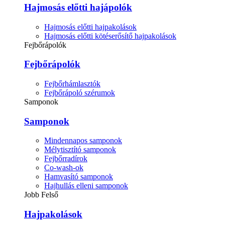
Hajmosás előtti hajápolók
Hajmosás előtti hajpakolások
Hajmosás előtti kötéserősítő hajpakolások
Fejbőrápolók
Fejbőrápolók
Fejbőrhámlasztók
Fejbőrápoló szérumok
Samponok
Samponok
Mindennapos samponok
Mélytisztító samponok
Fejbőrradírok
Co-wash-ok
Hamvasító samponok
Hajhullás elleni samponok
Jobb Felső
Hajpakolások