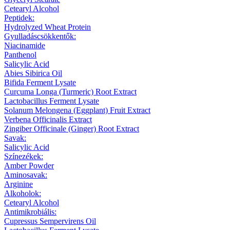
Cetearyl Alcohol
Peptidek:
Hydrolyzed Wheat Protein
Gyulladáscsökkentők:
Niacinamide
Panthenol
Salicylic Acid
Abies Sibirica Oil
Bifida Ferment Lysate
Curcuma Longa (Turmeric) Root Extract
Lactobacillus Ferment Lysate
Solanum Melongena (Eggplant) Fruit Extract
Verbena Officinalis Extract
Zingiber Officinale (Ginger) Root Extract
Savak:
Salicylic Acid
Színezékek:
Amber Powder
Aminosavak:
Arginine
Alkoholok:
Cetearyl Alcohol
Antimikrobiális:
Cupressus Sempervirens Oil