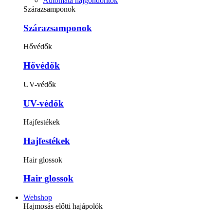
Automata hajgöndörítők
Szárazsamponok
Szárazsamponok
Hővédők
Hővédők
UV-védők
UV-védők
Hajfestékek
Hajfestékek
Hair glossok
Hair glossok
Webshop
Hajmosás előtti hajápolók