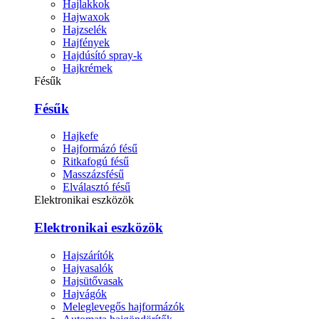
Hajlakkok
Hajwaxok
Hajzselék
Hajfények
Hajdúsító spray-k
Hajkrémek
Fésűk
Fésűk
Hajkefe
Hajformázó fésű
Ritkafogú fésű
Masszázsfésű
Elválasztó fésű
Elektronikai eszközök
Elektronikai eszközök
Hajszárítók
Hajvasalók
Hajsütővasak
Hajvágók
Meleglevegős hajformázók