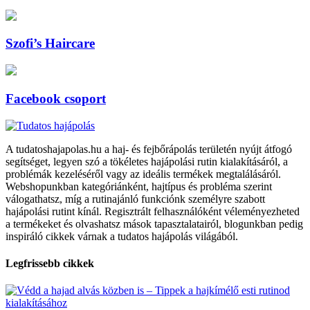
Szofi’s Haircare
Facebook csoport
A tudatoshajapolas.hu a haj- és fejbőrápolás területén nyújt átfogó
segítséget, legyen szó a tökéletes hajápolási rutin kialakításáról, a
problémák kezeléséről vagy az ideális termékek megtalálásáról.
Webshopunkban kategóriánként, hajtípus és probléma szerint
válogathatsz, míg a rutinajánló funkciónk személyre szabott
hajápolási rutint kínál. Regisztrált felhasználóként véleményezheted
a termékeket és olvashatsz mások tapasztalatairól, blogunkban pedig
inspiráló cikkek várnak a tudatos hajápolás világából.
Legfrissebb cikkek