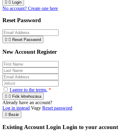


Login
No account? Create one here
Reset Password


Reset Password
New Account Register
I agree to the terms.
*


Fiók létrehozása
Already have an account?
Log in instead
Vagy
Reset password

Bezár
Existing Account Login
Login to your account