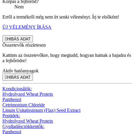
Korpás a fejbőröd?
Nem
Erről a termékről még nem írt senki véleményt. Írj te elsőként!
ÚJ VÉLEMÉNY ÍRÁSA

HIBÁS ADAT
Összetevők részletesen
Kattints az összetevőkre, hogy megtudd, hogyan hatnak a hajadra és
a fejbőrödre!
Aktív hatóanyagok

HIBÁS ADAT
Kondicionálók:
Hydrolyzed Wheat Protein
Panthenol
Cetrimonium Chloride
Linum Usitatissimum (Flax) Seed Extract
Peptidek:
Hydrolyzed Wheat Protein
Gyulladáscsökkentők:
Panthenol