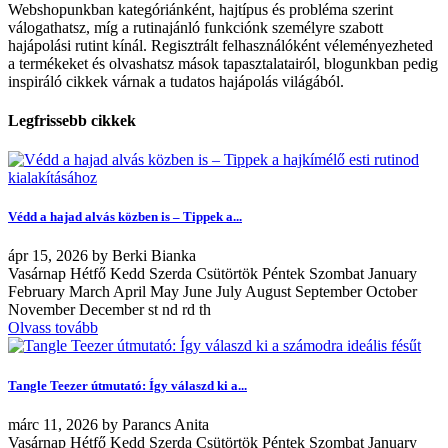
Webshopunkban kategóriánként, hajtípus és probléma szerint
válogathatsz, míg a rutinajánló funkciónk személyre szabott
hajápolási rutint kínál. Regisztrált felhasználóként véleményezheted
a termékeket és olvashatsz mások tapasztalatairól, blogunkban pedig
inspiráló cikkek várnak a tudatos hajápolás világából.
Legfrissebb cikkek
Védd a hajad alvás közben is – Tippek a...
ápr
15, 2026
by
Berki Bianka
Vasárnap Hétfő Kedd Szerda Csütörtök Péntek Szombat January
February March April May June July August September October
November December st nd rd th
Olvass tovább
Tangle Teezer útmutató: Így válaszd ki a...
márc
11, 2026
by
Parancs Anita
Vasárnap Hétfő Kedd Szerda Csütörtök Péntek Szombat January