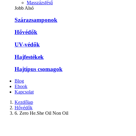
Masszázsfésű
Jobb Alsó
Szárazsamponok
Hővédők
UV-védők
Hajfestékek
Hajtípus csomagok
Blog
Ebook
Kapcsolat
Kezdőlap
Hővédők
6. Zero He.She Oil Non Oil