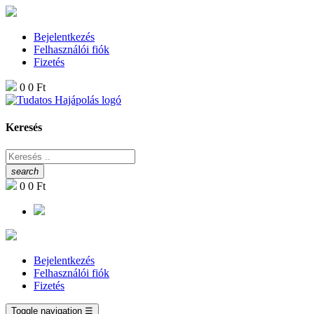
Bejelentkezés
Felhasználói fiók
Fizetés
0
0 Ft
Keresés
search
0
0 Ft
Bejelentkezés
Felhasználói fiók
Fizetés
Toggle navigation
☰