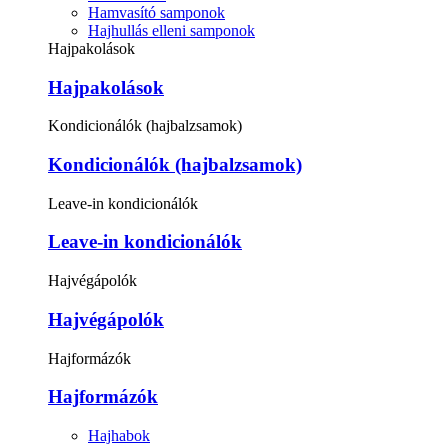
Hamvasító samponok
Hajhullás elleni samponok
Hajpakolások
Hajpakolások
Kondicionálók (hajbalzsamok)
Kondicionálók (hajbalzsamok)
Leave-in kondicionálók
Leave-in kondicionálók
Hajvégápolók
Hajvégápolók
Hajformázók
Hajformázók
Hajhabok