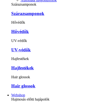
Automata hajgöndörítők
Szárazsamponok
Szárazsamponok
Hővédők
Hővédők
UV-védők
UV-védők
Hajfestékek
Hajfestékek
Hair glossok
Hair glossok
Webshop
Hajmosás előtti hajápolók