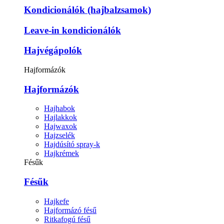
Kondicionálók (hajbalzsamok)
Leave-in kondicionálók
Hajvégápolók
Hajformázók
Hajformázók
Hajhabok
Hajlakkok
Hajwaxok
Hajzselék
Hajdúsító spray-k
Hajkrémek
Fésűk
Fésűk
Hajkefe
Hajformázó fésű
Ritkafogú fésű