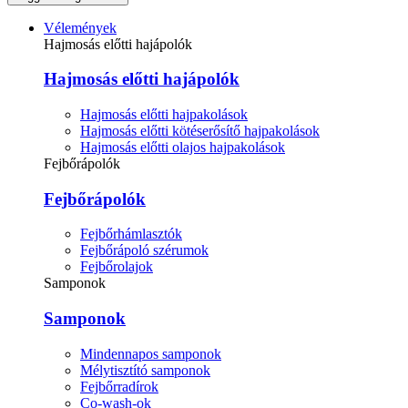
Vélemények
Hajmosás előtti hajápolók
Hajmosás előtti hajápolók
Hajmosás előtti hajpakolások
Hajmosás előtti kötéserősítő hajpakolások
Hajmosás előtti olajos hajpakolások
Fejbőrápolók
Fejbőrápolók
Fejbőrhámlasztók
Fejbőrápoló szérumok
Fejbőrolajok
Samponok
Samponok
Mindennapos samponok
Mélytisztító samponok
Fejbőrradírok
Co-wash-ok