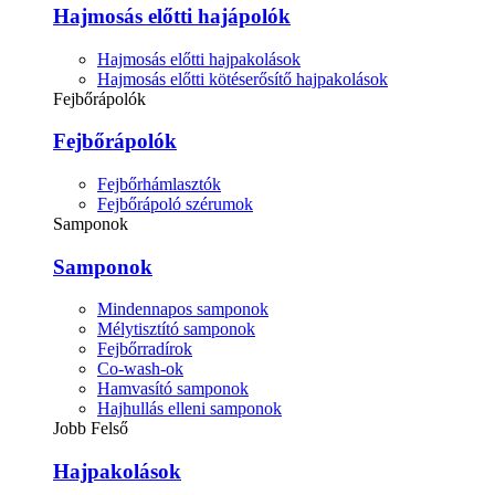
Hajmosás előtti hajápolók
Hajmosás előtti hajpakolások
Hajmosás előtti kötéserősítő hajpakolások
Fejbőrápolók
Fejbőrápolók
Fejbőrhámlasztók
Fejbőrápoló szérumok
Samponok
Samponok
Mindennapos samponok
Mélytisztító samponok
Fejbőrradírok
Co-wash-ok
Hamvasító samponok
Hajhullás elleni samponok
Jobb Felső
Hajpakolások