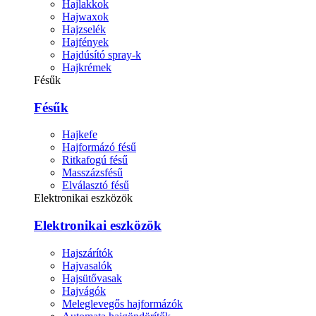
Hajlakkok
Hajwaxok
Hajzselék
Hajfények
Hajdúsító spray-k
Hajkrémek
Fésűk
Fésűk
Hajkefe
Hajformázó fésű
Ritkafogú fésű
Masszázsfésű
Elválasztó fésű
Elektronikai eszközök
Elektronikai eszközök
Hajszárítók
Hajvasalók
Hajsütővasak
Hajvágók
Meleglevegős hajformázók