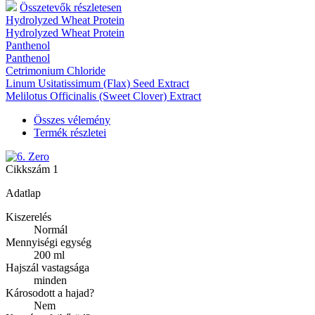
Összetevők részletesen
Hydrolyzed Wheat Protein
Hydrolyzed Wheat Protein
Panthenol
Panthenol
Cetrimonium Chloride
Linum Usitatissimum (Flax) Seed Extract
Melilotus Officinalis (Sweet Clover) Extract
Összes vélemény
Termék részletei
Cikkszám
1
Adatlap
Kiszerelés
Normál
Mennyiségi egység
200 ml
Hajszál vastagsága
minden
Károsodott a hajad?
Nem