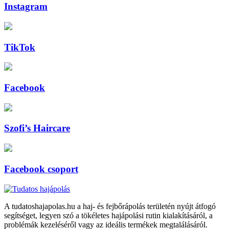
Instagram
TikTok
Facebook
Szofi’s Haircare
Facebook csoport
A tudatoshajapolas.hu a haj- és fejbőrápolás területén nyújt átfogó
segítséget, legyen szó a tökéletes hajápolási rutin kialakításáról, a
problémák kezeléséről vagy az ideális termékek megtalálásáról.