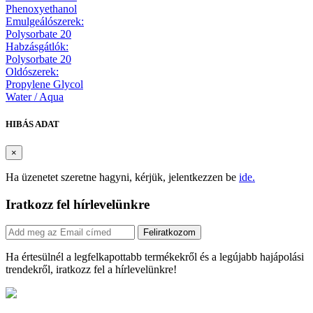
Phenoxyethanol
Emulgeálószerek:
Polysorbate 20
Habzásgátlók:
Polysorbate 20
Oldószerek:
Propylene Glycol
Water / Aqua
HIBÁS ADAT
×
Ha üzenetet szeretne hagyni, kérjük, jelentkezzen be
ide.
Iratkozz fel hírlevelünkre
Feliratkozom
Ha értesülnél a legfelkapottabb termékekről és a legújabb hajápolási
trendekről, iratkozz fel a hírlevelünkre!