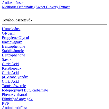
Antioxidánsok:
Melilotus Officinalis (Sweet Clover) Extract
További összetevők
Humektáns:
Glycerin
Propylene Glycol
Illatanyagok:
Benzophenone
Stabilizátorok:
Benzophenone
Savak:
Citric Acid
Kelátképzők:
Citric Acid
pH-szabályozók:
Citric Acid
Tartósítószerek:
Iodopropynyl Butylcarbamate
Phenoxyethanol
Filmképző anyagok:
PVP
Antimikrobiális: