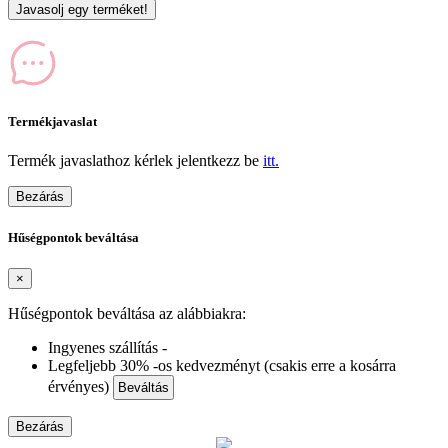
Javasolj egy terméket!
Termékjavaslat
Termék javaslathoz kérlek jelentkezz be
itt.
Bezárás
Hűségpontok beváltása
×
Hűségpontok beváltása az alábbiakra:
Ingyenes szállítás -
Legfeljebb 30% -os kedvezményt (csakis erre a kosárra
érvényes)
Beváltás
Bezárás