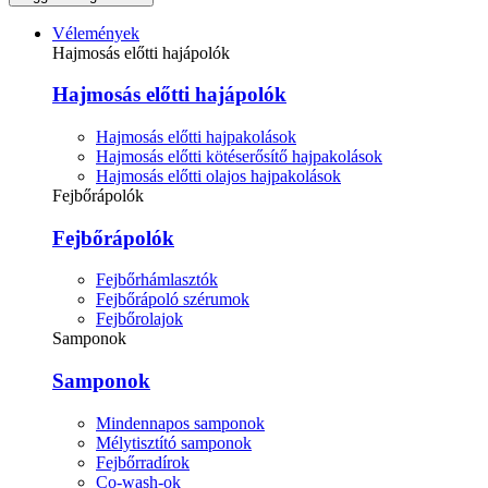
Vélemények
Hajmosás előtti hajápolók
Hajmosás előtti hajápolók
Hajmosás előtti hajpakolások
Hajmosás előtti kötéserősítő hajpakolások
Hajmosás előtti olajos hajpakolások
Fejbőrápolók
Fejbőrápolók
Fejbőrhámlasztók
Fejbőrápoló szérumok
Fejbőrolajok
Samponok
Samponok
Mindennapos samponok
Mélytisztító samponok
Fejbőrradírok
Co-wash-ok