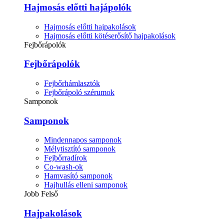
Hajmosás előtti hajápolók
Hajmosás előtti hajpakolások
Hajmosás előtti kötéserősítő hajpakolások
Fejbőrápolók
Fejbőrápolók
Fejbőrhámlasztók
Fejbőrápoló szérumok
Samponok
Samponok
Mindennapos samponok
Mélytisztító samponok
Fejbőrradírok
Co-wash-ok
Hamvasító samponok
Hajhullás elleni samponok
Jobb Felső
Hajpakolások