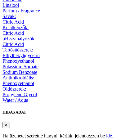
Linalool
Parfum / Fragrance
Savak:
Citric Acid
Kelátképzők:
Citric Acid
pH-szabályozók:
Citric Acid
Tartósítószerek:
Ethylhexylglycerin
Phenoxyethanol
Potassium Sorbate
Sodium Benzoate
Antimikrobiális:
Phenoxyethanol
Oldószerek:
Propylene Glycol
Water / Aqua
HIBÁS ADAT
×
Ha üzenetet szeretne hagyni, kérjük, jelentkezzen be
ide.