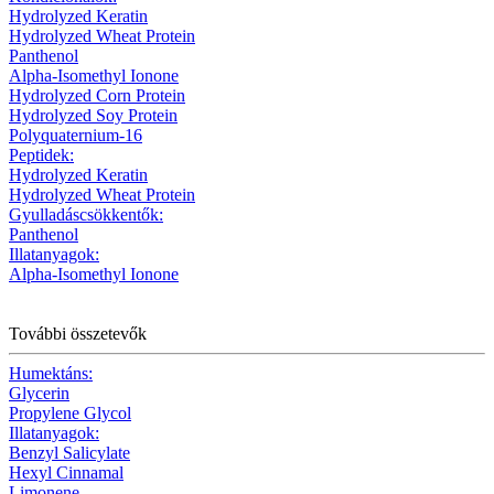
Hydrolyzed Keratin
Hydrolyzed Wheat Protein
Panthenol
Alpha-Isomethyl Ionone
Hydrolyzed Corn Protein
Hydrolyzed Soy Protein
Polyquaternium-16
Peptidek:
Hydrolyzed Keratin
Hydrolyzed Wheat Protein
Gyulladáscsökkentők:
Panthenol
Illatanyagok:
Alpha-Isomethyl Ionone
További összetevők
Humektáns:
Glycerin
Propylene Glycol
Illatanyagok:
Benzyl Salicylate
Hexyl Cinnamal
Limonene