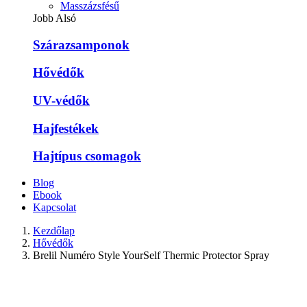
Masszázsfésű
Jobb Alsó
Szárazsamponok
Hővédők
UV-védők
Hajfestékek
Hajtípus csomagok
Blog
Ebook
Kapcsolat
Kezdőlap
Hővédők
Brelil Numéro Style YourSelf Thermic Protector Spray