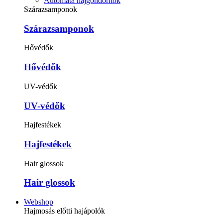
Automata hajgöndörítők
Szárazsamponok
Szárazsamponok
Hővédők
Hővédők
UV-védők
UV-védők
Hajfestékek
Hajfestékek
Hair glossok
Hair glossok
Webshop
Hajmosás előtti hajápolók