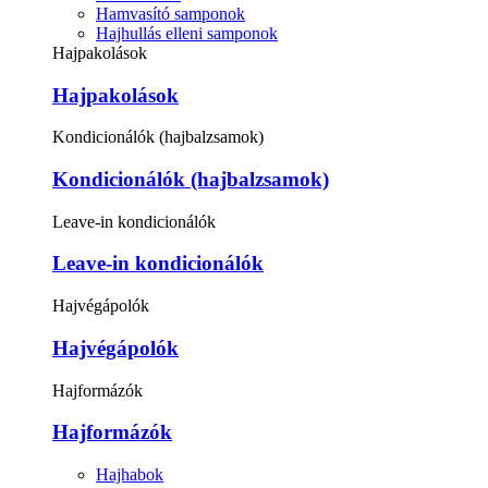
Hamvasító samponok
Hajhullás elleni samponok
Hajpakolások
Hajpakolások
Kondicionálók (hajbalzsamok)
Kondicionálók (hajbalzsamok)
Leave-in kondicionálók
Leave-in kondicionálók
Hajvégápolók
Hajvégápolók
Hajformázók
Hajformázók
Hajhabok