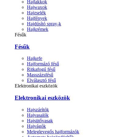
Hajlakkok
Hajwaxok
Hajzselék
Hajfények
Hajdúsító spray-k
Hajkrémek
Fésűk
Fésűk
Hajkefe
Hajformázó fésű
Ritkafogú fésű
Masszázsfésű
Elválasztó fésű
Elektronikai eszközök
Elektronikai eszközök
Hajszárítók
Hajvasalók
Hajsütővasak
Hajvágók
Meleglevegős hajformázók