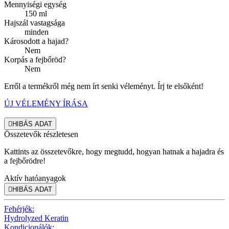
Mennyiségi egység
150 ml
Hajszál vastagsága
minden
Károsodott a hajad?
Nem
Korpás a fejbőröd?
Nem
Erről a termékről még nem írt senki véleményt. Írj te elsőként!
ÚJ VÉLEMÉNY ÍRÁSA

HIBÁS ADAT
Összetevők részletesen
Kattints az összetevőkre, hogy megtudd, hogyan hatnak a hajadra és
a fejbőrödre!
Aktív hatóanyagok

HIBÁS ADAT
Fehérjék:
Hydrolyzed Keratin
Kondicionálók: