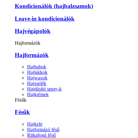
Kondicionálók (hajbalzsamok)
Leave-in kondicionálók
Hajvégápolók
Hajformázók
Hajformázók
Hajhabok
Hajlakkok
Hajwaxok
Hajzselék
Hajdúsító spray-k
Hajkrémek
Fésűk
Fésűk
Hajkefe
Hajformázó fésű
Ritkafogú fésű