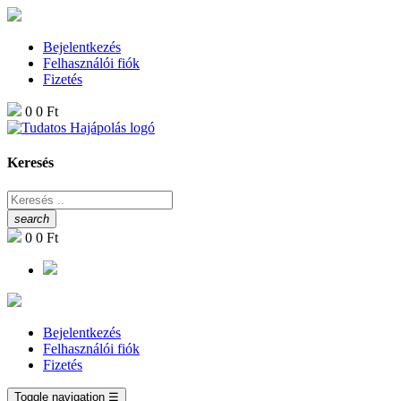
Bejelentkezés
Felhasználói fiók
Fizetés
0
0 Ft
Keresés
search
0
0 Ft
Bejelentkezés
Felhasználói fiók
Fizetés
Toggle navigation
☰