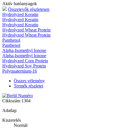
Aktív hatóanyagok
Összetevők részletesen
Hydrolyzed Keratin
Hydrolyzed Keratin
Hydrolyzed Keratin
Hydrolyzed Wheat Protein
Hydrolyzed Wheat Protein
Panthenol
Panthenol
Alpha-Isomethyl Ionone
Alpha-Isomethyl Ionone
Hydrolyzed Corn Protein
Hydrolyzed Soy Protein
Polyquaternium-16
Összes vélemény
Termék részletei
Cikkszám
1304
Adatlap
Kiszerelés
Normál