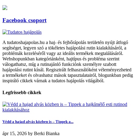
Facebook csoport
A tudatoshajapolas.hu a haj- és fejbőrápolás területén nyújt átfogó
segítséget, legyen szó a tökéletes hajápolási rutin kialakításáról, a
problémák kezeléséről vagy az ideális termékek megtalálásáról.
Webshopunkban kategóriánként, hajtípus és probléma szerint
válogathatsz, míg a rutinajánló funkciónk személyre szabott
hajápolási rutint kínál. Regisztrált felhasználóként véleményezheted
a termékeket és olvashatsz mások tapasztalatairól, blogunkban pedig
inspiráló cikkek várnak a tudatos hajápolás világából.
Legfrissebb cikkek
Védd a hajad alvás közben is – Tippek a...
ápr
15, 2026
by
Berki Bianka