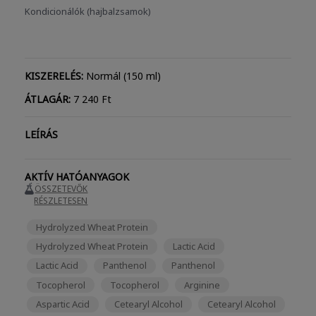
Kondicionálók (hajbalzsamok)
KISZERELÉS:
Normál (150 ml)
ÁTLAGÁR:
7 240 Ft
LEÍRÁS
AKTÍV HATÓANYAGOK
ÖSSZETEVŐK
RÉSZLETESEN
Hydrolyzed Wheat Protein
Hydrolyzed Wheat Protein
Lactic Acid
Lactic Acid
Panthenol
Panthenol
Tocopherol
Tocopherol
Arginine
Aspartic Acid
Cetearyl Alcohol
Cetearyl Alcohol