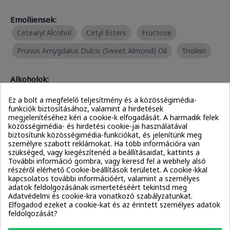
Emolliensek:
Cetearyl Alcohol
Cetyl Esters
Fructose
Prunus Amygdalus Dulcis (Sweet Almond) Oil
Triolein
Alkoholok:
Cetearyl Alcohol
Cetyl Alcohol
Ez a bolt a megfelelő teljesítmény és a közösségimédia-
funkciók biztosításához, valamint a hirdetések
megjelenítéséhez kéri a cookie-k elfogadását. A harmadik felek
Emulgeálószerek:
közösségimédia- és hirdetési cookie-jai használatával
Cetearyl Alcohol
Cetyl Alcohol
biztosítunk közösségimédia-funkciókat, és jelenítünk meg
személyre szabott reklámokat. Ha több információra van
További összetevők
szükséged, vagy kiegészítenéd a beállításaidat, kattints a
További információ gombra, vagy keresd fel a webhely alsó
részéről elérhető Cookie-beállítások területet. A cookie-kkal
kapcsolatos további információért, valamint a személyes
adatok feldolgozásának ismertetéséért tekintsd meg
Humektáns:
Adatvédelmi és cookie-kra vonatkozó szabályzatunkat.
Elfogadod ezeket a cookie-kat és az érintett személyes adatok
Glycerin
Glucose
Inositol
Mel / Honey / Miel
feldolgozását?
Sorbitol
Sucrose
Trehalose