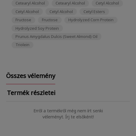
Cetearyl Alcohol
Cetearyl Alcohol
Cetyl Alcohol
Cetyl Alcohol
Cetyl Alcohol
Cetyl Esters
Fructose
Fructose
Hydrolyzed Corn Protein
Hydrolyzed Soy Protein
Prunus Amygdalus Dulcis (Sweet Almond) Oil
Triolein
Összes vélemény
Termék részletei
Erről a termékről még nem írt senki
véleményt. Írj te elsőként!