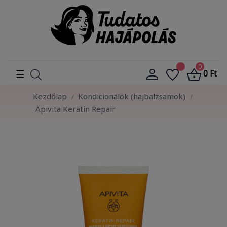
0
Toggle
☰
0 Ft
navigation
Kezdőlap
Kondicionálók (hajbalzsamok)
Apivita Keratin Repair