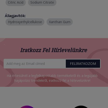
Citric Acid
Sodium Citrate
Állagjavítók:
Hydroxyethylcellulose
Xanthan Gum
Iratkozz Fel Hírlevelünkre
FELIRATKOZOM
Ha értesülnél a legfelkapottabb termékekről és a legújabb
hajápolási trendekről, iratkozz fel a hírlevelünkre!