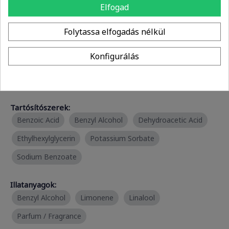
Elfogad
Kondicionálók:
Folytassa elfogadás nélkül
Alpha-Glucan Oligosaccharide
Konfigurálás
Tisztítószerek:
Alpha-Glucan Oligosaccharide
Tartósítószerek:
Benzoic Acid
Benzyl Alcohol
Dehydroacetic Acid
Ethylhexylglycerin
Potassium Sorbate
Sodium Benzoate
Illatanyagok:
Benzyl Alcohol
Limonene
Linalool
Parfum / Fragrance