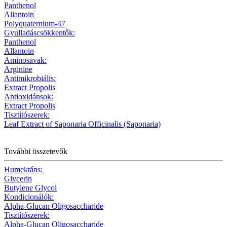
Panthenol
Allantoin
Polyquaternium-47
Gyulladáscsökkentők:
Panthenol
Allantoin
Aminosavak:
Arginine
Antimikrobiális:
Extract Propolis
Antioxidánsok:
Extract Propolis
Tisztítószerek:
Leaf Extract of Saponaria Officinalis (Saponaria)
További összetevők
Humektáns:
Glycerin
Butylene Glycol
Kondicionálók:
Alpha-Glucan Oligosaccharide
Tisztítószerek:
Alpha-Glucan Oligosaccharide