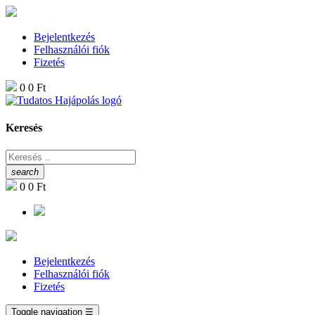
Bejelentkezés
Felhasználói fiók
Fizetés
0
0 Ft
Keresés
search
0
0 Ft
Bejelentkezés
Felhasználói fiók
Fizetés
Toggle navigation
☰