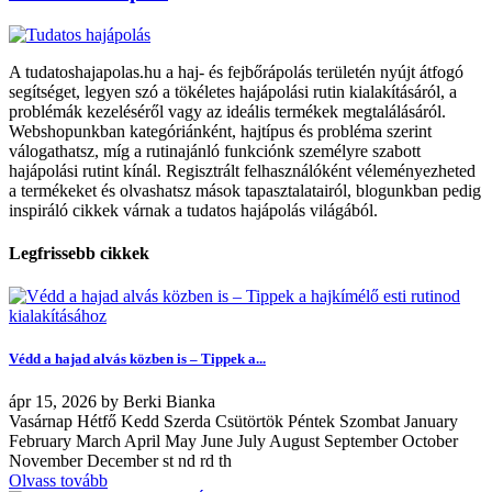
A tudatoshajapolas.hu a haj- és fejbőrápolás területén nyújt átfogó
segítséget, legyen szó a tökéletes hajápolási rutin kialakításáról, a
problémák kezeléséről vagy az ideális termékek megtalálásáról.
Webshopunkban kategóriánként, hajtípus és probléma szerint
válogathatsz, míg a rutinajánló funkciónk személyre szabott
hajápolási rutint kínál. Regisztrált felhasználóként véleményezheted
a termékeket és olvashatsz mások tapasztalatairól, blogunkban pedig
inspiráló cikkek várnak a tudatos hajápolás világából.
Legfrissebb cikkek
Védd a hajad alvás közben is – Tippek a...
ápr
15, 2026
by
Berki Bianka
Vasárnap Hétfő Kedd Szerda Csütörtök Péntek Szombat January
February March April May June July August September October
November December st nd rd th
Olvass tovább