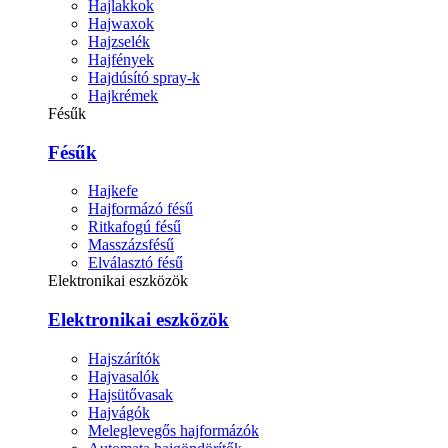
Hajlakkok
Hajwaxok
Hajzselék
Hajfények
Hajdúsító spray-k
Hajkrémek
Fésűk
Fésűk
Hajkefe
Hajformázó fésű
Ritkafogú fésű
Masszázsfésű
Elválasztó fésű
Elektronikai eszközök
Elektronikai eszközök
Hajszárítók
Hajvasalók
Hajsütővasak
Hajvágók
Meleglevegős hajformázók