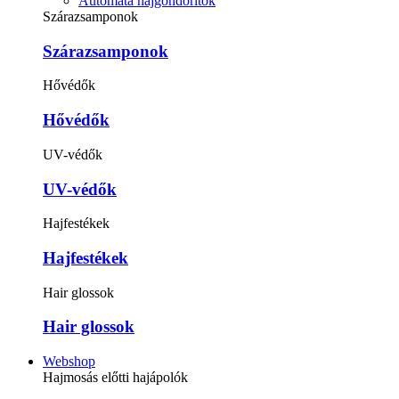
Automata hajgöndörítők
Szárazsamponok
Szárazsamponok
Hővédők
Hővédők
UV-védők
UV-védők
Hajfestékek
Hajfestékek
Hair glossok
Hair glossok
Webshop
Hajmosás előtti hajápolók