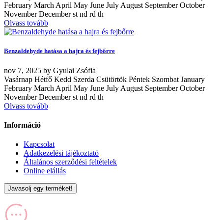
February March April May June July August September October
November December st nd rd th
Olvass tovább
Benzaldehyde hatása a hajra és fejbőrre
nov
7, 2025
by
Gyulai Zsófia
Vasárnap Hétfő Kedd Szerda Csütörtök Péntek Szombat January
February March April May June July August September October
November December st nd rd th
Olvass tovább
Információ
Kapcsolat
Adatkezelési tájékoztató
Általános szerződési feltételek
Online elállás
Javasolj egy terméket!