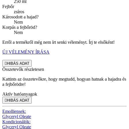
250 ml
Fejbőr
zsíros
Károsodott a hajad?
Nem
Korpás a fejbőröd?
Nem
Erről a termékről még nem írt senki véleményt. Írj te elsőként!
ÚJ VÉLEMÉNY ÍRÁSA

HIBÁS ADAT
Összetevők részletesen
Kattints az összetevőkre, hogy megtudd, hogyan hatnak a hajadra és
a fejbőrödre!
Aktív hatóanyagok

HIBÁS ADAT
Emolliensek:
Glyceryl Oleate
Kondicionálók:
Glyceryl Oleate