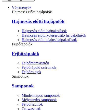
Vélemények
Hajmosás előtti hajápolók
Hajmosás előtti hajápolók
Hajmosás előtti hajpakolások
Hajmosás előtti kötéserősítő hajpakolások
Hajmosás előtti olajos hajpakolások
Fejbőrápolók
Fejbőrápolók
Fejbőrhámlasztók
Fejbőrápoló szérumok
Fejbőrolajok
Samponok
Samponok
Mindennapos samponok
Mélytisztító samponok
Fejbőrradírok
Co-wash-ok