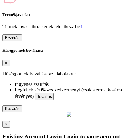
Termékjavaslat
Termék javaslathoz kérlek jelentkezz be
itt.
Bezárás
Hűségpontok beváltása
×
Hűségpontok beváltása az alábbiakra:
Ingyenes szállítás -
Legfeljebb 30% -os kedvezményt (csakis erre a kosárra
érvényes)
Beváltás
Bezárás
×
Existing Account Login
Login to your account