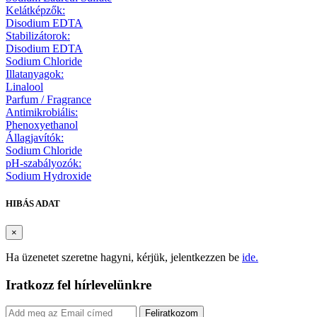
Kelátképzők:
Disodium EDTA
Stabilizátorok:
Disodium EDTA
Sodium Chloride
Illatanyagok:
Linalool
Parfum / Fragrance
Antimikrobiális:
Phenoxyethanol
Állagjavítók:
Sodium Chloride
pH-szabályozók:
Sodium Hydroxide
HIBÁS ADAT
×
Ha üzenetet szeretne hagyni, kérjük, jelentkezzen be
ide.
Iratkozz fel hírlevelünkre
Feliratkozom