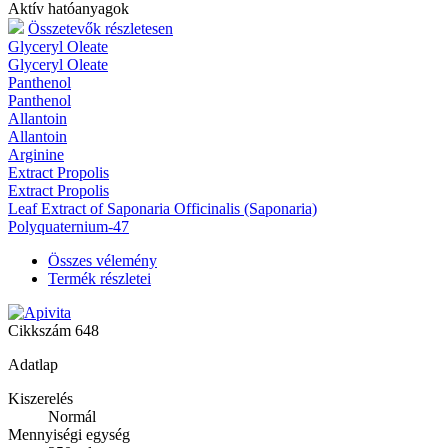
Aktív hatóanyagok
Összetevők részletesen
Glyceryl Oleate
Glyceryl Oleate
Panthenol
Panthenol
Allantoin
Allantoin
Arginine
Extract Propolis
Extract Propolis
Leaf Extract of Saponaria Officinalis (Saponaria)
Polyquaternium-47
Összes vélemény
Termék részletei
Cikkszám
648
Adatlap
Kiszerelés
Normál
Mennyiségi egység