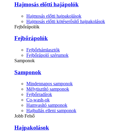
Hajmosás előtti hajápolók
Hajmosás előtti hajpakolások
Hajmosás előtti kötéserősítő hajpakolások
Fejbőrápolók
Fejbőrápolók
Fejbőrhámlasztók
Fejbőrápoló szérumok
Samponok
Samponok
Mindennapos samponok
Mélytisztító samponok
Fejbőrradírok
Co-wash-ok
Hamvasító samponok
Hajhullás elleni samponok
Jobb Felső
Hajpakolások