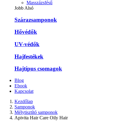
Masszázsfésű
Jobb Alsó
Szárazsamponok
Hővédők
UV-védők
Hajfestékek
Hajtípus csomagok
Blog
Ebook
Kapcsolat
Kezdőlap
Samponok
Mélytisztító samponok
Apivita Hair Care Oily Hair