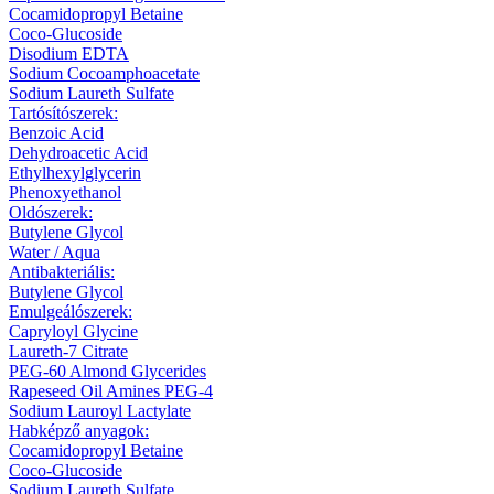
Cocamidopropyl Betaine
Coco-Glucoside
Disodium EDTA
Sodium Cocoamphoacetate
Sodium Laureth Sulfate
Tartósítószerek:
Benzoic Acid
Dehydroacetic Acid
Ethylhexylglycerin
Phenoxyethanol
Oldószerek:
Butylene Glycol
Water / Aqua
Antibakteriális:
Butylene Glycol
Emulgeálószerek:
Capryloyl Glycine
Laureth-7 Citrate
PEG-60 Almond Glycerides
Rapeseed Oil Amines PEG-4
Sodium Lauroyl Lactylate
Habképző anyagok:
Cocamidopropyl Betaine
Coco-Glucoside
Sodium Laureth Sulfate