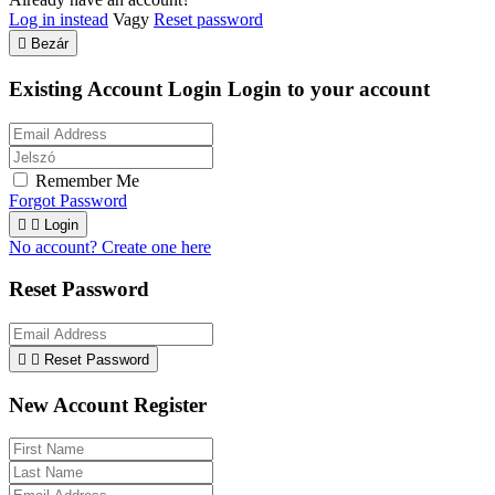
Log in instead
Vagy
Reset password

Bezár
Existing Account Login
Login to your account
Remember Me
Forgot Password


Login
No account? Create one here
Reset Password


Reset Password
New Account Register