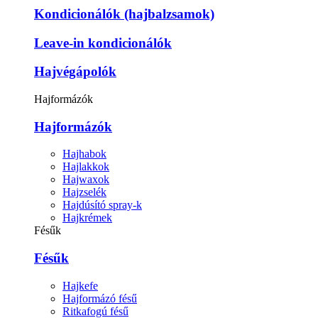
Kondicionálók (hajbalzsamok)
Leave-in kondicionálók
Hajvégápolók
Hajformázók
Hajformázók
Hajhabok
Hajlakkok
Hajwaxok
Hajzselék
Hajdúsító spray-k
Hajkrémek
Fésűk
Fésűk
Hajkefe
Hajformázó fésű
Ritkafogú fésű