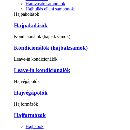
Hamvasító samponok
Hajhullás elleni samponok
Hajpakolások
Hajpakolások
Kondicionálók (hajbalzsamok)
Kondicionálók (hajbalzsamok)
Leave-in kondicionálók
Leave-in kondicionálók
Hajvégápolók
Hajvégápolók
Hajformázók
Hajformázók
Hajhabok