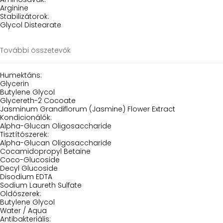
Arginine
Stabilizátorok:
Glycol Distearate
További összetevők
Humektáns:
Glycerin
Butylene Glycol
Glycereth-2 Cocoate
Jasminum Grandiflorum (Jasmine) Flower Extract
Kondicionálók:
Alpha-Glucan Oligosaccharide
Tisztítószerek:
Alpha-Glucan Oligosaccharide
Cocamidopropyl Betaine
Coco-Glucoside
Decyl Glucoside
Disodium EDTA
Sodium Laureth Sulfate
Oldószerek:
Butylene Glycol
Water / Aqua
Antibakteriális: