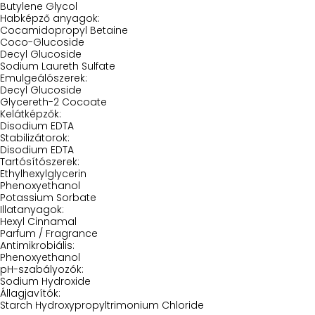
Butylene Glycol
Habképző anyagok:
Cocamidopropyl Betaine
Coco-Glucoside
Decyl Glucoside
Sodium Laureth Sulfate
Emulgeálószerek:
Decyl Glucoside
Glycereth-2 Cocoate
Kelátképzők:
Disodium EDTA
Stabilizátorok:
Disodium EDTA
Tartósítószerek:
Ethylhexylglycerin
Phenoxyethanol
Potassium Sorbate
Illatanyagok:
Hexyl Cinnamal
Parfum / Fragrance
Antimikrobiális:
Phenoxyethanol
pH-szabályozók:
Sodium Hydroxide
Állagjavítók:
Starch Hydroxypropyltrimonium Chloride