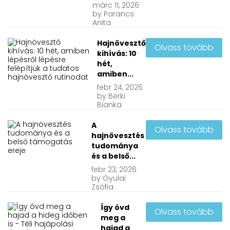
márc
11, 2026
by
Parancs
Anita
Hajnövesztő
Olvass tovább
kihívás: 10
hét,
amiben...
febr
24, 2026
by
Berki
Bianka
A
Olvass tovább
hajnövesztés
tudománya
és a belső...
febr
23, 2026
by
Gyulai
Zsófia
Így óvd
Olvass tovább
meg a
hajad a