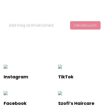
Iratkozz Fel Hírlevelünkre
Feliratkozom
Ha értesülnél a legfelkapottabb termékekről és a legújabb
hajápolási trendekről, iratkozz fel a hírlevelünkre!
Instagram
TikTok
Facebook
Szofi’s Haircare