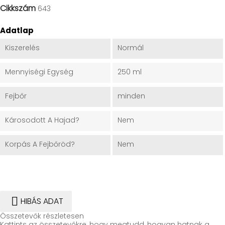
Cikkszám
643
Adatlap
Kiszerelés
Normál
Mennyiségi Egység
250 ml
Fejbőr
minden
Károsodott A Hajad?
Nem
Korpás A Fejbőröd?
Nem

HIBÁS ADAT
Összetevők részletesen
Kattints az összetevőkre, hogy megtudd, hogyan hatnak a