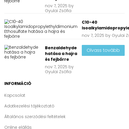
nov
7, 2025
by
Gyulai Zsófia
C10-40
Isoalkylamidopropyle
nov
7, 2025
by
Gyulai Z
Benzaldehyde
Olvass tovább
hatása a hajra
és fejbőrre
nov
7, 2025
by
Gyulai Zsófia
INFORMÁCIÓ
Kapcsolat
Adatkezelési tájékoztató
Általános szerződési feltételek
Online elállás