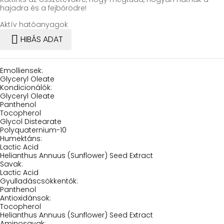
hajadra és a fejbőrödre!
Aktív hatóanyagok

HIBÁS ADAT
Emolliensek:
Glyceryl Oleate
Kondicionálók:
Glyceryl Oleate
Panthenol
Tocopherol
Glycol Distearate
Polyquaternium-10
Humektáns:
Lactic Acid
Helianthus Annuus (Sunflower) Seed Extract
Savak:
Lactic Acid
Gyulladáscsökkentők:
Panthenol
Antioxidánsok:
Tocopherol
Helianthus Annuus (Sunflower) Seed Extract
Aminosavak: