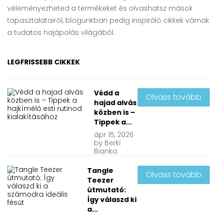
véleményezheted a termékeket és olvashatsz mások
tapasztalatairól, blogunkban pedig inspiráló cikkek várnak
a tudatos hajápolás világából.
LEGFRISSEBB CIKKEK
Védd a
Olvass tovább
hajad alvás
közben is –
Tippek a...
ápr
15, 2026
by
Berki
Bianka
Tangle
Olvass tovább
Teezer
útmutató:
Így válaszd ki
a...