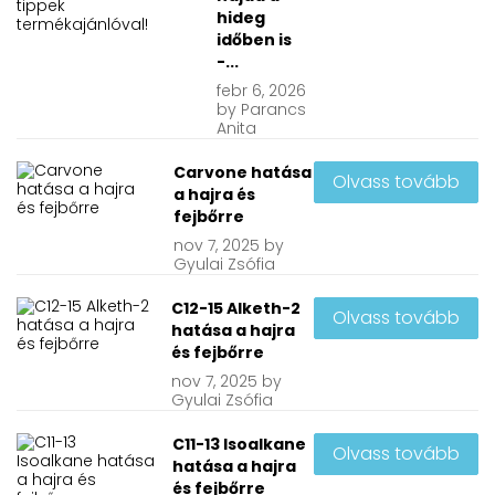
hideg
időben is
-...
febr
6, 2026
by
Parancs
Anita
Carvone hatása
Olvass tovább
a hajra és
fejbőrre
nov
7, 2025
by
Gyulai Zsófia
C12-15 Alketh-2
Olvass tovább
hatása a hajra
és fejbőrre
nov
7, 2025
by
Gyulai Zsófia
C11-13 Isoalkane
Olvass tovább
hatása a hajra
és fejbőrre